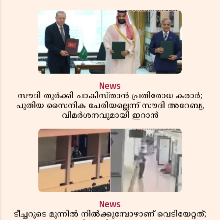
News
സൗദി-തുർക്കി-പാകിസ്താൻ പ്രതിരോധ കരാർ;
പുതിയ സൈനിക ചേരിയല്ലെന്ന് സൗദി അറേബ്യ,
വിമർശനവുമായി ഇറാൻ
News
ടീച്ചറുടെ മുന്നിൽ നിൽക്കുമ്പോഴാണ് വെടിയേറ്റത്;