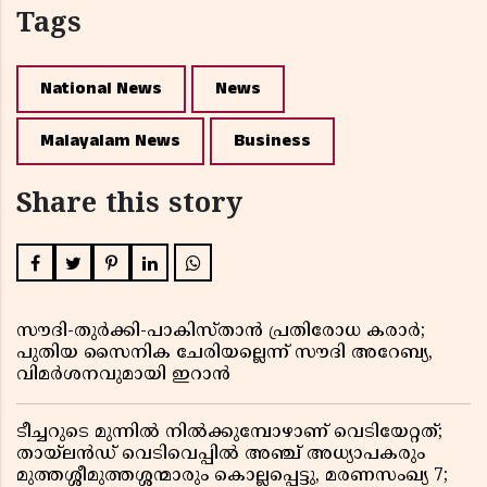
Tags
National News
News
Malayalam News
Business
Share this story
സൗദി-തുർക്കി-പാകിസ്താൻ പ്രതിരോധ കരാർ;
പുതിയ സൈനിക ചേരിയല്ലെന്ന് സൗദി അറേബ്യ,
വിമർശനവുമായി ഇറാൻ
ടീച്ചറുടെ മുന്നിൽ നിൽക്കുമ്പോഴാണ് വെടിയേറ്റത്;
തായ്‌ലൻഡ് വെടിവെപ്പിൽ അഞ്ച് അധ്യാപകരും
മുത്തശ്ശീമുത്തശ്ശന്മാരും കൊല്ലപ്പെട്ടു, മരണസംഖ്യ 7;