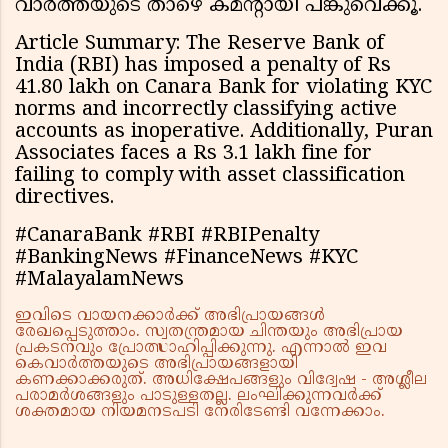
വാര്‍ത്തയുടെ താഴെ കമന്‍റായി പങ്കുവെക്കൂ.
Article Summary: The Reserve Bank of
India (RBI) has imposed a penalty of Rs
41.80 lakh on Canara Bank for violating KYC
norms and incorrectly classifying active
accounts as inoperative. Additionally, Puran
Associates faces a Rs 3.1 lakh fine for
failing to comply with asset classification
directives.
#CanaraBank #RBI #RBIPenalty
#BankingNews #FinanceNews #KYC
#MalayalamNews
ഇവിടെ വായനക്കാർക്ക് അഭിപ്രായങ്ങൾ
രേഖപ്പെടുത്താം. സ്വതന്ത്രമായ ചിന്തയും അഭിപ്രായ
പ്രകടനവും പ്രോത്സാഹിപ്പിക്കുന്നു. എന്നാൽ ഇവ
കെവാർത്തയുടെ അഭിപ്രായങ്ങളായി
കണക്കാക്കരുത്. അധിക്ഷേപങ്ങളും വിദ്വേഷ - അശ്ലീല
പരാമർശങ്ങളും പാടുള്ളതല്ല. ലംഘിക്കുന്നവർക്ക്
ശക്തമായ നിയമനടപടി നേരിടേണ്ടി വന്നേക്കാം.