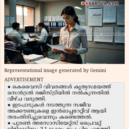
Representational image generated by Gemini
ADVERTISEMENT
● കെവൈസി വിവരങ്ങൾ കൃത്യസമയത്ത്
സെൻട്രൽ രജിസ്ട്രിയിൽ നൽകുന്നതിൽ
വീഴ്ച വരുത്തി.
● ഇടപാടുകൾ നടത്തുന്ന സജീവ
അക്കൗണ്ടുകളെ ഇൻഓപ്പറേറ്റീവ് ആയി
തരംതിരിച്ചുവെന്നും കണ്ടെത്തൽ.
● പുരൺ അസോസിയേറ്റ്സ് പ്രൈവറ്റ്