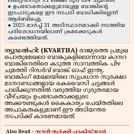
ലിമിറ്റഡിനും 3.1 ലക്ഷം രൂപ പിഴ ചുമത്തി.
● ഉപഭോക്താക്കളുമായുള്ള ബാങ്കിന്റെ
ഇടപാടുകളെ ഈ നടപടി ബാധിക്കില്ലെന്ന്
ആർബിഐ.
● 2025 മാർച്ച് 31 അടിസ്ഥാനമാക്കി നടത്തിയ
പരിശോധനയിലാണ് ക്രമക്കേടുകൾ
കണ്ടെത്തിയത്.
ന്യൂഡൽഹി: (KVARTHA)
രാജ്യത്തെ പ്രമുഖ
പൊതുമേഖലാ ബാങ്കുകളിലൊന്നായ കാനറ
ബാങ്കിനെതിരെ കടുത്ത സാമ്പത്തിക പിഴ
ചുമത്തി റിസർവ് ബാങ്ക് ഓഫ് ഇന്ത്യ.
ബാങ്കിംഗ് മേഖലയിലെ സുപ്രധാന സുരക്ഷാ
മാനദണ്ഡങ്ങളായ കെവൈസി ചട്ടങ്ങൾ
പാലിക്കുന്നതിൽ വരുത്തിയ ഗുരുതരമായ
വീഴ്ചയും ഉപഭോക്താക്കളുടെ
അക്കൗണ്ടുകൾ കൈകാര്യം ചെയ്തതിലെ
അപാകതകളുമാണ് ഈ അടിയന്തര
നടപടിക്ക് കാരണമായത്.
Also Read -
സൗദി-തുർക്കി-പാകിസ്താൻ