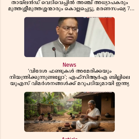
തായ്‌ലൻഡ് വെടിവെപ്പിൽ അഞ്ച് അധ്യാപകരും
മുത്തശ്ശീമുത്തശ്ശന്മാരും കൊല്ലപ്പെട്ടു, മരണസംഖ്യ 7;
ഞെട്ടിക്കുന്ന വെളിപ്പെടുത്തലുകൾ
News
‘വിദേശ ഫണ്ടുകൾ അമേരിക്കയും
നിയന്ത്രിക്കുന്നുണ്ടല്ലോ’; എഫ്സിആർഎ ബില്ലിലെ
യുഎസ് വിമർശനങ്ങൾക്ക് മറുപടിയുമായി ഇന്ത്യ