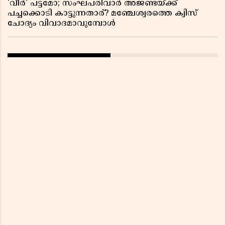
'വീർ' പട്ടമോ; സംഘപരിവാർ അജണ്ടയ്ക്ക്
പച്ചക്കൊടി കാട്ടുന്നതാര്? മഞ്ചേശ്വരത്തെ ക്വിസ്
ചോദ്യം വിവാദമാവുമ്പോൾ