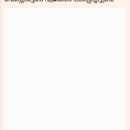
വെസ്റ്റെൽട്ടൺ വജ്രങ്ങൾ പതിപ്പിച്ചിട്ടുണ്ട്.