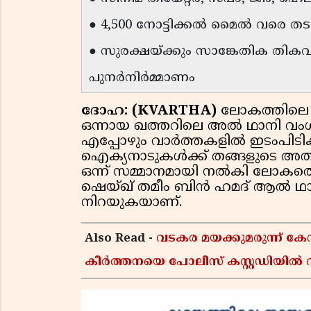
● 4,500 നോട്ടിക്കൽ മൈൽ വരെ തടസ
● സുരക്ഷയ്ക്കും സാങ്കേതിക തി
പുനർനിർമ്മാണം
ദോഹ: (KVARTHA)
ലോകത്തിലെ 
ഒന്നായ ഖത്തറിലെ അൽ ഥാനി വ
എപ്പോഴും വാർത്തകളിൽ ഇടംപിടിക്
ഐക്യനാടുകൾക്ക് തങ്ങളുടെ അത
ഒന്ന് സമ്മാനമായി നൽകി ലോകത്തെ
ഷെയ്ഖ് തമീം ബിൻ ഹമദ് ആൽ ഥാന
നിറയുകയാണ്.
Also Read -
വടകര മയക്കുമരുന്ന് 
കീർത്തനയെ പോലീസ് കസ്റ്റഡിയിൽ വി