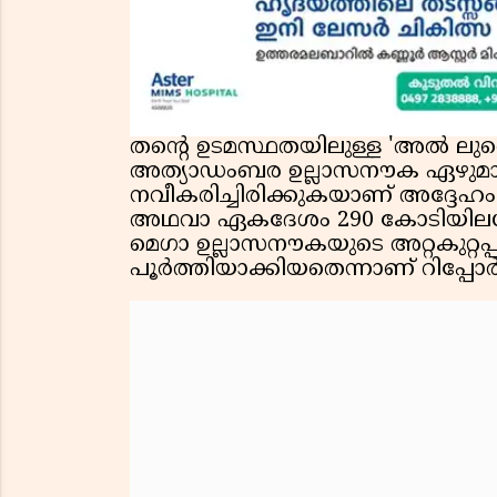
തന്റെ ഉടമസ്ഥതയിലുള്ള 'അൽ ലുസ
അത്യാഡംബര ഉല്ലാസനൗക ഏഴുമാസം
നവീകരിച്ചിരിക്കുകയാണ് അദ്ദേ
അഥവാ ഏകദേശം 290 കോടിയിലധി
മെഗാ ഉല്ലാസനൗകയുടെ അറ്റകുറ്റ
പൂർത്തിയാക്കിയതെന്നാണ് റിപ്പോർട്ട