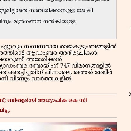
്സമില്ലാതെ സഞ്ചരിക്കാനുള്ള ശേഷി
കവിനും മുൻഗണന നൽകിയുള്ള
ഏറ്റവും സമ്പന്നരായ രാജകുടുംബങ്ങളിൽ
ംശത്തിന്റെ ആഡംബര അഭിരുചികൾ
കാറുണ്ട്. അമേരിക്കൻ
്യാഡംബര ബോയിംഗ് 747 വിമാനങ്ങളിൽ
 ഞെട്ടിച്ചതിന് പിന്നാലെ, ഖത്തർ അമീർ
ി വീണ്ടും വാർത്തകളിൽ
കേസ്; ബിആർസി അധ്യാപിക കെ സി
ട്ടു