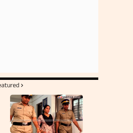
eatured