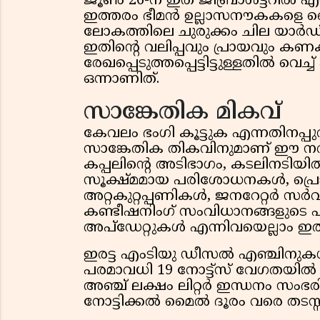
ജൂൺ 26-ന് ഇത് ജിബ്രാൾട്ടറിൽ എത്ത
ഇത്തരം ഭീമൻ ഉല്ലാസനൗകകളെ ക
ലോകത്തിലെ ചുരുക്കം ചില യാർഡ
ഇതിന്റെ വലിപ്പവും പ്രായവും കണക
രേഖപ്പെടുത്തപ്പെട്ടിട്ടുള്ളതിൽ വെച്
ഒന്നാണിത്.
സാങ്കേതിക മികവ്
കേവലം ഭംഗി കൂട്ടുക എന്നതിനപ്പ
സാങ്കേതിക തികവിനുമാണ് ഈ 
കപ്പലിന്റെ അടിഭാഗം, കടലിനടിയി
സൂക്ഷ്മമായ പരിശോധനകൾ, പ്രൊപ്പ
അറ്റകുറ്റപ്പണികൾ, ജനറേറ്റർ സ
കണ്ടീഷനിംഗ് സംവിധാനങ്ങളുടെ പ
അപ്ഡേറ്റുകൾ എന്നിവയെല്ലാം ഇതി
ഇരട്ട എംടിയു ഡീസൽ എഞ്ചിനു
പരമാവധി 19 നോട്ട്സ് വേഗതയിൽ 
അഞ്ച് ലക്ഷം ലിറ്റർ ഇന്ധനം സംഭര
നോട്ടിക്കൽ മൈൽ ദൂരം വരെ തടസ്സമ