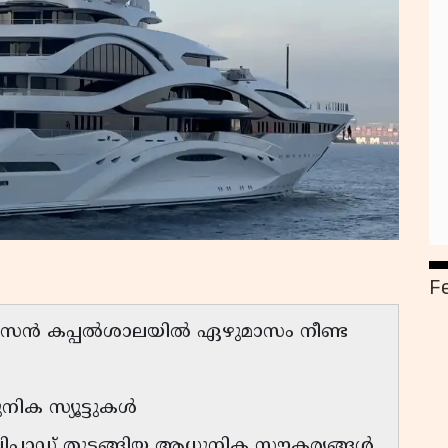
F
ർസെൻ കപ്പൽശാലയിൽ ഏഴുമാസം നീണ്ട
നിക സ്യൂട്ടുകൾ
ഹെലിപാഡ് തുടങ്ങിയ ആധുനിക സൗകര്യങ്ങൾ