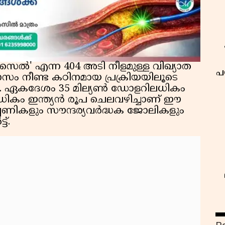
ൈൽ' എന്ന 404 അടി നീളമുള്ള വിഖ്യാത
പ
 നീണ്ട കഠിനമായ പ്രക്രിയയിലൂടെ
ഹം. ഏകദേശം 35 മില്യൺ ഡോളറിലധികം
കം ഇന്ത്യൻ രൂപ ചെലവഴിച്ചാണ് ഈ
പ്പണികളും സൗന്ദര്യവർദ്ധക ജോലികളും
്‌.