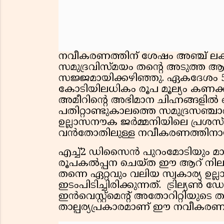
നവീകരണത്തിന് ശേഷം അഞ്ച് ലക്ഷം
സമുദ്രവിസ്മയം തന്റെ അടുത്ത ആ
സജ്ജമായിക്കഴിഞ്ഞു. ഏകദേശം 
കോടിയിലധികം രൂപ മൂല്യം കണക
അമീറിന്റെ അഭിമാന ചിഹ്നങ്ങളിൽ
പതിറ്റാണ്ടുകാലത്തെ സമുദ്രസഞ്
ഉല്ലാസനൗക ജർമ്മനിയിലെ പ്ര
വൻതോതിലുള്ള നവീകരണത്തിനായി പ
എച്ച്2 ഡിസൈൻ പുറംമോടിയും മാ
രൂപകൽപ്പന ചെയ്ത ഈ ആറ് നിലക
തന്നെ ഏറ്റവും വലിയ സ്വകാര്യ ഉ
ഇടംപിടിച്ചിരിക്കുന്നത്. ട്രില്
ഇൻവെസ്റ്റ്‌മെന്റ് അതോറിറ്റിയുട
താല്പര്യപ്രകാരമാണ് ഈ നവീകരണം