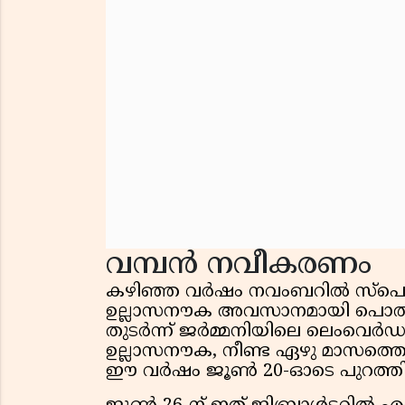
വമ്പൻ നവീകരണം
കഴിഞ്ഞ വർഷം നവംബറിൽ സ്പെ
ഉല്ലാസനൗക അവസാനമായി പൊതുജനങ്ങ
തുടർന്ന് ജർമ്മനിയിലെ ലെംവെർഡറ
ഉല്ലാസനൗക, നീണ്ട ഏഴു മാസത്തെ
ഈ വർഷം ജൂൺ 20-ഓടെ പുറത്തിറ