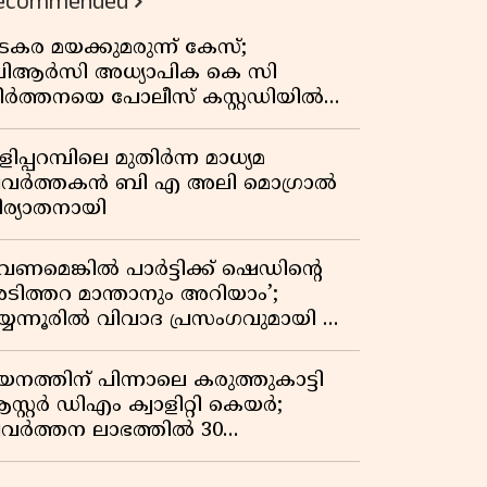
ecommended
കുതിപ്പ് രേഖപ്പെടുത്തി ആദ്യ പാദ
റിപ്പോർട്ട് പുറത്ത്
ടകര മയക്കുമരുന്ന് കേസ്;
ിആർസി അധ്യാപിക കെ സി
ീർത്തനയെ പോലീസ് കസ്റ്റഡിയിൽ
ട്ടു
ിപ്പറമ്പിലെ മുതിർന്ന മാധ്യമ
്രവർത്തകൻ ബി എ അലി മൊഗ്രാൽ
ിര്യാതനായി
വേണമെങ്കിൽ പാർട്ടിക്ക് ഷെഡിൻ്റെ
ടിത്തറ മാന്താനും അറിയാം’;
യ്യന്നൂരിൽ വിവാദ പ്രസംഗവുമായി കെ
െ രാഗേഷ്
യനത്തിന് പിന്നാലെ കരുത്തുകാട്ടി
സ്റ്റർ ഡിഎം ക്വാളിറ്റി കെയർ;
്രവർത്തന ലാഭത്തിൽ 30
തമാനത്തിൻ്റെ വളർച്ച,
രുമാനത്തിലും ലാഭത്തിലും വൻ