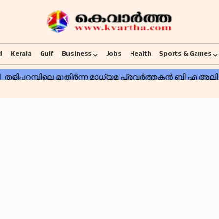
d
Kerala
Gulf
Business
Jobs
Health
Sports & Games