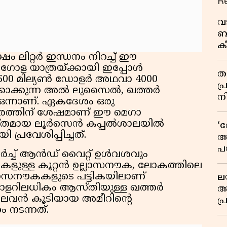
R
വ
ബ
ക
 ലിറ്റർ ഇന്ധനം നിറച്ച് ഈ
വി
ഗോള യാത്രയ്ക്കായി ഇപ്പോൾ
തള
500 മില്യൺ ഡോളർ അഥവാ 4000
പ
്കാക്കുന്ന അൽ ലുസൈൽ, ഖത്തർ
ന
 ഒന്നാണ്. ഏകദേശം ഒരു
ചാരത്തിന് ശേഷമാണ് ഈ മെഗാ
ശസ്തമായ ലൂർസെൻ കപ്പൽശാലയിൽ
‘
്രവേശിപ്പിച്ചത്.
അ
പ
ർച്ച് ആൻഡ് വൈറ്റ് ഉൾവശവും
ക
ളുള്ള കൂറ്റൻ ഉല്ലാസനൗക, ലോകത്തിലെ
ല്ലാസനൗകകളുടെ പട്ടികയിലാണ്
ല
യൺ ഡോളറിലധികം ആസ്തിയുള്ള ഖത്തർ
ആ
െ തലവൻ കൂടിയായ അമീറിന്റെ
പ
 നടന്നത്.
ശ
വ