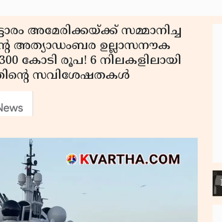
ം അമേരിക്കയ്ക്ക് സമ്മാനിച്ച
്റെ അത്യാഡംബര ഉല്ലാസനൗക
 300 കോടി രൂപ! 6 നിലകളിലായി
യത്തിന്റെ സവിശേഷതകൾ