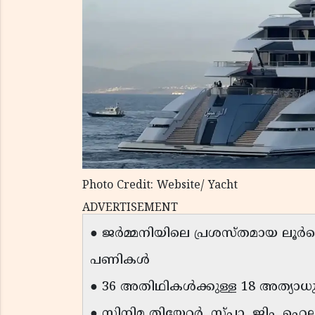
Photo Credit: Website/ Yacht
ADVERTISEMENT
● ജർമ്മനിയിലെ പ്രശസ്തമായ ലൂ
പണികൾ
● 36 അതിഥികൾക്കുള്ള 18 അത്യാധു
● സിനിമ തിയേറ്റർ, സ്പാ, ജിം, 