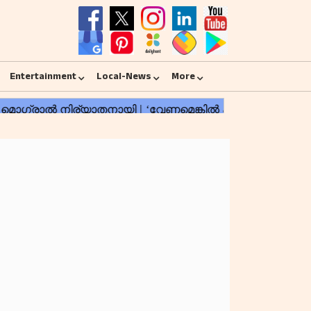
Entertainment
Local-News
More