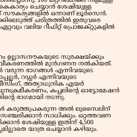
ിച്ചേർന്നു. 100 മീറ്ററിലധികം നീളമുള്ള
ൈകാര്യം ചെയ്യാൻ ശേഷിയുള്ള
് സൗകര്യങ്ങളിൽ ഒന്നാണ് ലൂർസെൻ.
്കിലെടുത്ത് ചരിത്രത്തിൽ ഇതുവരെ
ച് ഏറ്റവും വലിയ റീഫിറ്റ് പ്രൊജക്റ്റുകളിൽ
ുറം ഉല്ലാസനൗകയുടെ സുരക്ഷയ്ക്കും
നവീകരണത്തിൽ മുൻഗണന നൽകിയത്.
ൽ വരുന്ന ഭാഗങ്ങൾ എന്നിവയുടെ
ല്ലർ, റഡ്ഡർ എന്നിവയുടെ
ർവീസിംഗ്, അത്യാധുനിക എയർ
ുനഃക്രമീകരണം, കപ്പലിന്റെ ഓട്ടോമേഷൻ
ന്റെ ഭാഗമായി നടന്നു.
കൾ കരുത്തുപകരുന്ന അൽ ലുസൈലിന്
സഞ്ചരിക്കാൻ സാധിക്കും. ഒറ്റത്തവണ
ിക്കാൻ ശേഷിയുള്ള ഇതിന് 4,500
ില്ലാതെ യാത്ര ചെയ്യാൻ കഴിയും.