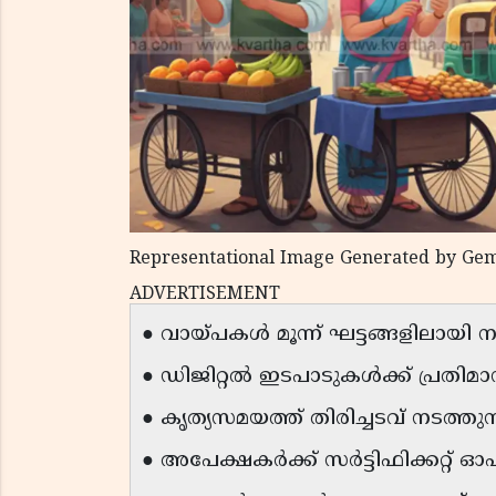
Representational Image Generated by Gem
ADVERTISEMENT
● വായ്പകൾ മൂന്ന് ഘട്ടങ്ങളിലായി ന
● ഡിജിറ്റൽ ഇടപാടുകൾക്ക് പ്രതിമാസ
● കൃത്യസമയത്ത് തിരിച്ചടവ് നടത്തു
● അപേക്ഷകർക്ക് സർട്ടിഫിക്കറ്റ് 