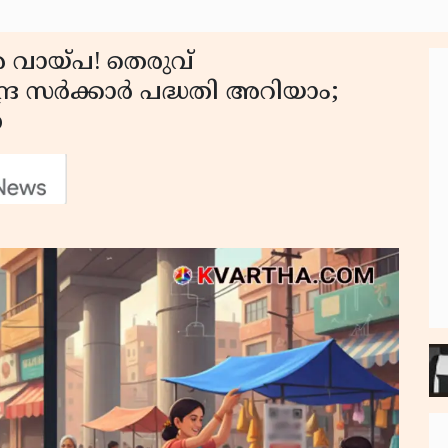
െ വായ്പ! തെരുവ്
ദ്ര സർക്കാർ പദ്ധതി അറിയാം;
െ