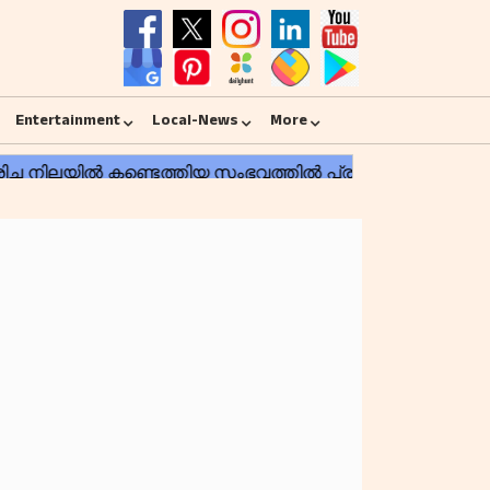
Entertainment
Local-News
More