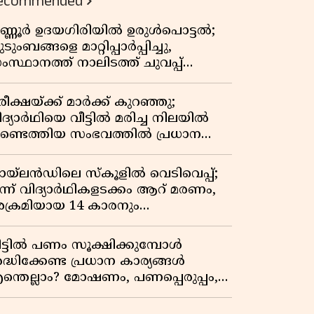
ecommended
ണ്ണൂർ ഉദയഗിരിയിൽ ഉരുൾപൊട്ടൽ;
ടുംബങ്ങളെ മാറ്റിപ്പാർപ്പിച്ചു,
ംസ്ഥാനത്ത് നാലിടത്ത് ചുവപ്പ്
ാഗ്രത
ീക്ഷയ്ക്ക് മാർക്ക് കുറഞ്ഞു;
ിദ്യാർഥിയെ വീട്ടിൽ മരിച്ച നിലയിൽ
ണ്ടെത്തിയ സംഭവത്തിൽ പ്രധാന
ധ്യാപികക്കെതിരെ പരാതി
ായ്‌ലൻഡിലെ സ്‌കൂളിൽ വെടിവെപ്പ്;
ൂന്ന് വിദ്യാർഥികളടക്കം ആറ് മരണം,
ക്രമിയായ 14 കാരനും
രിച്ചനിലയിൽ
ീട്ടിൽ പണം സൂക്ഷിക്കുമ്പോൾ
രദ്ധിക്കേണ്ട പ്രധാന കാര്യങ്ങൾ
ന്തെല്ലാം? മോഷണം, പണപ്പെരുപ്പം,
ാമ്പത്തിക സുരക്ഷ
ന്നിവയെക്കുറിച്ച് അറിയാം