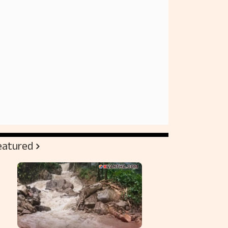
eatured