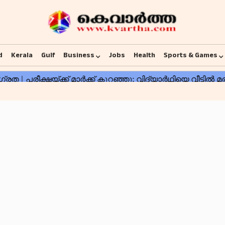
d
Kerala
Gulf
Business
Jobs
Health
Sports & Games