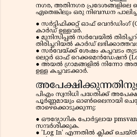
നഗര, അതിനഗര പ്രദേശങ്ങളിലെ തെര
ഏതെങ്കിലും ഒരു നിബന്ധന പാലിച്
● സർട്ടിഫിക്കറ്റ് ഓഫ് വെൻഡിംഗ്
കാർഡ് ഉള്ളവർ.
● മുനിസിപ്പൽ സർവേയിൽ തിരിച്ചറ
തിരിച്ചറിയൽ കാർഡ് ലഭിക്കാത്തവ
● സർവേയ്ക്ക് ശേഷം കച്ചവടം തുടങ
ലെറ്റർ ഓഫ് റെക്കമെൻഡേഷൻ (LoR
● അയൽ ഗ്രാമങ്ങളിൽ നിന്നോ അതി
ഉള്ള കച്ചവടക്കാർ.
അപേക്ഷിക്കുന്നതിനു
പിഎം സ്വനിധി പദ്ധതിക്ക് അപേക്ഷ
പൂർണ്ണമായും ഓൺലൈനായി ചെയ്യ
താഴെക്കൊടുക്കുന്നു:
● ഔദ്യോഗിക പോർട്ടലായ pmsvanidh
സന്ദർശിക്കുക.
● 'Log In' എന്നതിൽ ക്ലിക്ക് ചെ