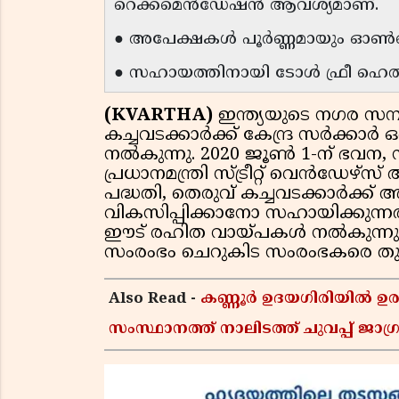
റെക്കമെൻഡേഷൻ ആവശ്യമാണ്.
● അപേക്ഷകൾ പൂർണ്ണമായും ഓൺലൈ
● സഹായത്തിനായി ടോൾ ഫ്രീ ഹെൽപ്
(KVARTHA)
ഇന്ത്യയുടെ നഗര സമ്പ
കച്ചവടക്കാർക്ക് കേന്ദ്ര സർക്ക
നൽകുന്നു. 2020 ജൂൺ 1-ന് ഭവന, 
പ്രധാനമന്ത്രി സ്ട്രീറ്റ് വെൻഡേഴ്
പദ്ധതി, തെരുവ് കച്ചവടക്കാർക്ക
വികസിപ്പിക്കാനോ സഹായിക്കുന്നത
ഈട് രഹിത വായ്പകൾ നൽകുന്നു. 
സംരംഭം ചെറുകിട സംരംഭകരെ തുടർന
Also Read -
കണ്ണൂർ ഉദയഗിരിയിൽ ഉരുൾപ
സംസ്ഥാനത്ത് നാലിടത്ത് ചുവപ്പ് ജാഗ്