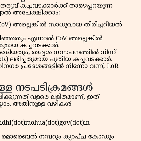
ുവ് കച്ചവടക്കാർക്ക് താഴെപ്പറയുന്ന
ചാൽ അപേക്ഷിക്കാം:
 (CoV) അല്ലെങ്കിൽ സാധുവായ തിരിച്ചറിയൽ
ിഞ്ഞതും എന്നാൽ CoV അല്ലെങ്കിൽ
രുമായ കച്ചവടക്കാർ.
്ങിയതും, തദ്ദേശ സ്ഥാപനത്തിൽ നിന്ന്
) ലഭിച്ചതുമായ പുതിയ കച്ചവടക്കാർ.
നഗര പ്രദേശങ്ങളിൽ നിന്നോ വന്ന്, LoR
ള്ള നടപടിക്രമങ്ങൾ
ിക്കുന്നത് വളരെ ലളിതമാണ്, ഇത്
ാം. അതിനുള്ള വഴികൾ
i(dot)mohua(dot)gov(dot)in
യ്ത് മൊബൈൽ നമ്പറും ക്യാപ്‌ച കോഡും