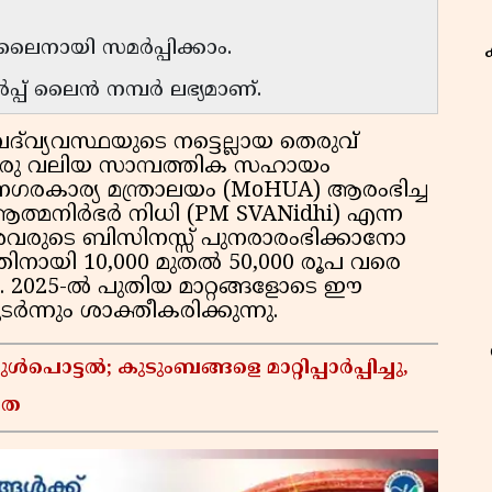
നായി സമർപ്പിക്കാം.
പ് ലൈൻ നമ്പർ ലഭ്യമാണ്.
ദ്‌വ്യവസ്ഥയുടെ നട്ടെല്ലായ തെരുവ്
ാർ ഒരു വലിയ സാമ്പത്തിക സഹായം
നഗരകാര്യ മന്ത്രാലയം (MoHUA) ആരംഭിച്ച
സ് ആത്മനിർഭർ നിധി (PM SVANidhi) എന്ന
് അവരുടെ ബിസിനസ്സ് പുനരാരംഭിക്കാനോ
ിനായി 10,000 മുതൽ 50,000 രൂപ വരെ
2025-ൽ പുതിയ മാറ്റങ്ങളോടെ ഈ
്നും ശാക്തീകരിക്കുന്നു.
ൊട്ടൽ; കുടുംബങ്ങളെ മാറ്റിപ്പാർപ്പിച്ചു,
രത