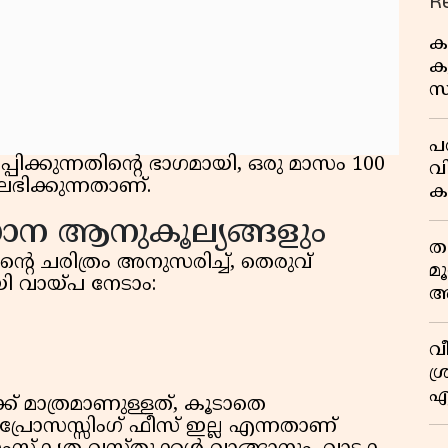
R
ക
കു
സ
ജ
പര
പിക്കുന്നതിന്റെ ഭാഗമായി, ഒരു മാസം 100
വ
ഭിക്കുന്നതാണ്.
ക
അ
ധാന ആനുകൂല്യങ്ങളും
ത
്റെ ചരിത്രം അനുസരിച്ച്, തെരുവ്
മ
ായി വായ്പ നേടാം:
അ
മ
വ
ശ്
എ
് മാത്രമാണുള്ളത്, കൂടാതെ
സ
്രോസസ്സിംഗ് ഫീസ് ഇല്ല എന്നതാണ്
എ