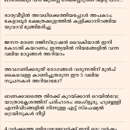
ലാഭത്തിലും വൻ കുതിപ്പ് രേഖപ്പെടുത്തി ആദ്യ പാദ
റിപ്പോർട്ട് പുറത്ത്
ഭാര്യവീട്ടിൽ അവധിക്കെത്തിയപ്പോൾ അപകടം;
കേളാലൂർ ക്ഷേത്രക്കുളത്തിൽ കുളിക്കാനിറങ്ങിയ
യുവാവ് മുങ്ങിമരിച്ചു
ജനന-മരണ രജിസ്ട്രേഷൻ വൈകിയാൽ ഇനി
കോടതി കയറണം; ഇന്ത്യയിൽ നിയമങ്ങളിൽ വന്ന
വലിയ മാറ്റങ്ങൾ അറിയാം
അവഗണിക്കരുത്! രോഗങ്ങൾ വരുന്നതിന് മുൻപ്
കൈവെള്ള കാണിച്ചുതരുന്ന ഈ 5 വലിയ
സൂചനകൾ അറിയാമോ?
ഓണക്കാലത്തെ തിരക്ക് കുറയ്ക്കാൻ റെയിൽവേ;
യാത്രാക്ലേശത്തിന് പരിഹാരം; ബംഗ്ളൂരു, ഹുബ്ബള്ളി
എന്നിവിടങ്ങളിൽ നിന്നുള്ള എട്ട് സ്പെഷ്യൽ
ട്രെയിനുകൾ നീട്ടി
4 വർഷത്തെ ബിരുദമുള്ളവർക്ക് ഇനി ഒരു വർഷം