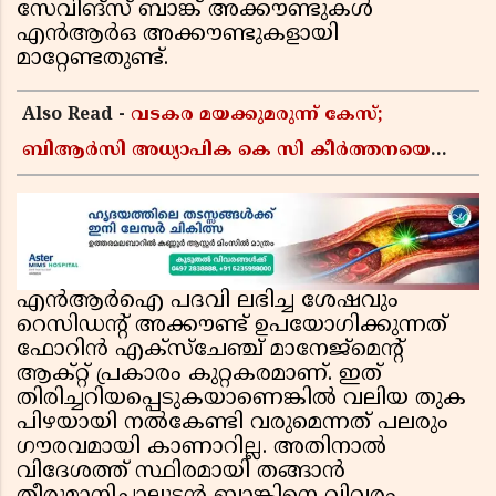
സേവിങ്‌സ് ബാങ്ക് അക്കൗണ്ടുകൾ
എൻആർഒ അക്കൗണ്ടുകളായി
മാറ്റേണ്ടതുണ്ട്.
Also Read -
വടകര മയക്കുമരുന്ന് കേസ്;
ബിആർസി അധ്യാപിക കെ സി കീർത്തനയെ
പോലീസ് കസ്റ്റഡിയിൽ വിട്ടു
എൻആർഐ പദവി ലഭിച്ച ശേഷവും
റെസിഡന്റ് അക്കൗണ്ട് ഉപയോഗിക്കുന്നത്
ഫോറിൻ എക്സ്ചേഞ്ച് മാനേജ്‌മെന്റ്
ആക്റ്റ് പ്രകാരം കുറ്റകരമാണ്. ഇത്
തിരിച്ചറിയപ്പെടുകയാണെങ്കിൽ വലിയ തുക
പിഴയായി നൽകേണ്ടി വരുമെന്നത് പലരും
ഗൗരവമായി കാണാറില്ല. അതിനാൽ
വിദേശത്ത് സ്ഥിരമായി തങ്ങാൻ