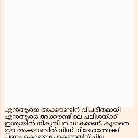
എൻആർഇ അക്കൗണ്ടിന് വിപരീതമായി
എൻആർഒ അക്കൗണ്ടിലെ പലിശയ്ക്ക്
ഇന്ത്യയിൽ നികുതി ബാധകമാണ്. കൂടാതെ
ഈ അക്കൗണ്ടിൽ നിന്ന് വിദേശത്തേക്ക്
പണം കൊണ്ടുപോകുന്നതിന് ചില