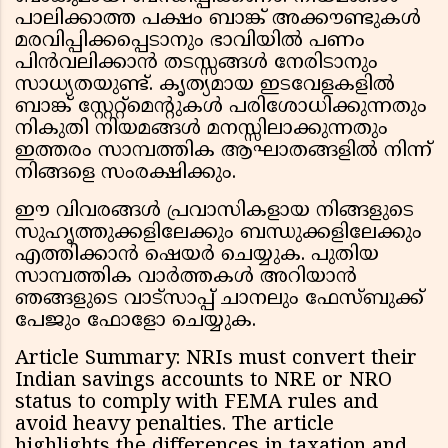
പാലിക്കാത്ത പക്ഷം ബാങ്ക് അക്കൗണ്ടുകൾ
മരവിപ്പിക്കപ്പെടാനും ഭാവിയിൽ പണം
പിൻവലിക്കാൻ തടസ്സങ്ങൾ നേരിടാനും
സാധ്യതയുണ്ട്. കൃത്യമായ ഇടവേളകളിൽ
ബാങ്ക് സ്റ്റേറ്റ്‌മെന്റുകൾ പരിശോധിക്കുന്നതും
നികുതി നിയമങ്ങൾ മനസ്സിലാക്കുന്നതും
ഇത്തരം സാമ്പത്തിക ആഘാതങ്ങളിൽ നിന്ന്
നിങ്ങളെ സംരക്ഷിക്കും.
ഈ വിവരങ്ങൾ പ്രവാസികളായ നിങ്ങളുടെ
സുഹൃത്തുക്കളിലേക്കും ബന്ധുക്കളിലേക്കും
എത്തിക്കാൻ ഷെയർ ചെയ്യുക. പുതിയ
സാമ്പത്തിക വാർത്തകൾ അറിയാൻ
ഞങ്ങളുടെ വാട്സാപ്പ് ചാനലും ഫേസ്ബുക്ക്
പേജും ഫോളോ ചെയ്യുക.
Article Summary: NRIs must convert their
Indian savings accounts to NRE or NRO
status to comply with FEMA rules and
avoid heavy penalties. The article
highlights the differences in taxation and