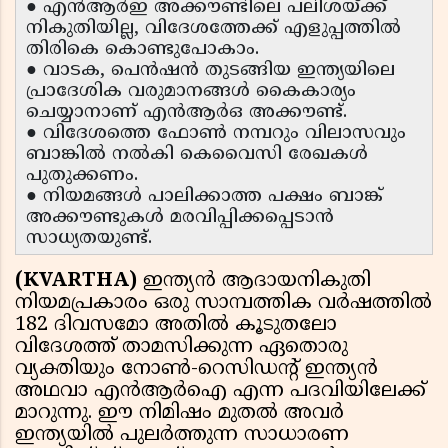
● എൻആർഇ അക്കൗണ്ടിലെ പലിശയ്ക്ക്
നികുതിയില്ല, വിദേശത്തേക്ക് എളുപ്പത്തിൽ
തിരികെ കൊണ്ടുപോകാം.
● വാടക, പെൻഷൻ തുടങ്ങിയ ഇന്ത്യയിലെ
പ്രാദേശിക വരുമാനങ്ങൾ കൈകാര്യം
ചെയ്യാനാണ് എൻആർഒ അക്കൗണ്ട്.
● വിദേശത്തെ ഫോൺ നമ്പറും വിലാസവും
ബാങ്കിൽ നൽകി കെവൈസി രേഖകൾ
പുതുക്കണം.
● നിയമങ്ങൾ പാലിക്കാത്ത പക്ഷം ബാങ്ക്
അക്കൗണ്ടുകൾ മരവിപ്പിക്കപ്പെടാൻ
സാധ്യതയുണ്ട്.
(KVARTHA)
ഇന്ത്യൻ ആദായനികുതി
നിയമപ്രകാരം ഒരു സാമ്പത്തിക വർഷത്തിൽ
182 ദിവസമോ അതിൽ കൂടുതലോ
വിദേശത്ത് താമസിക്കുന്ന ഏതൊരു
വ്യക്തിയും നോൺ-റെസിഡന്റ് ഇന്ത്യൻ
അഥവാ എൻആർഐ എന്ന പദവിയിലേക്ക്
മാറുന്നു. ഈ നിമിഷം മുതൽ അവർ
ഇന്ത്യയിൽ പുലർത്തുന്ന സാധാരണ