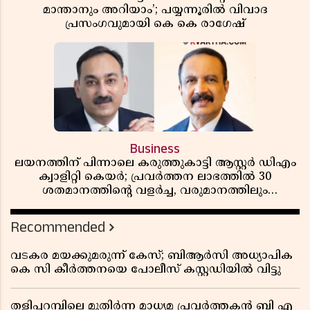
മാന്താനും അറിയാം’; പയ്യന്നൂരിൽ വിവാദ
പ്രസംഗവുമായി കെ കെ രാഗേഷ്
Business
ലയനത്തിന് പിന്നാലെ കരുത്തുകാട്ടി ആസ്റ്റർ ഡിഎം
ക്വാളിറ്റി കെയർ; പ്രവർത്തന ലാഭത്തിൽ 30
ശതമാനത്തിൻ്റെ വളർച്ച, വരുമാനത്തിലും
ലാഭത്തിലും വൻ കുതിപ്പ് രേഖപ്പെടുത്തി ആദ്യ പാദ
റിപ്പോർട്ട് പുറത്ത്
Recommended
വടകര മയക്കുമരുന്ന് കേസ്; ബിആർസി അധ്യാപിക
കെ സി കീർത്തനയെ പോലീസ് കസ്റ്റഡിയിൽ വിട്ടു
തളിപ്പറമ്പിലെ മുതിർന്ന മാധ്യമ പ്രവർത്തകൻ ബി എ