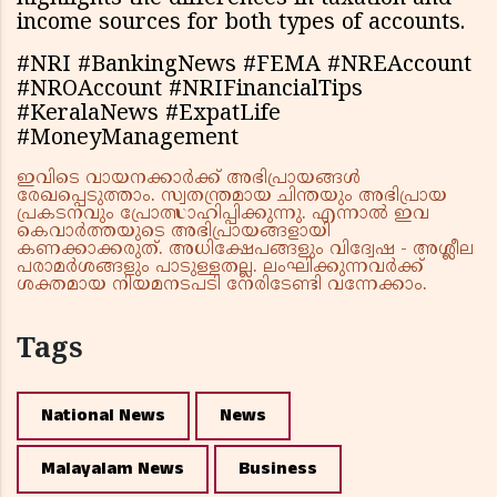
income sources for both types of accounts.
#NRI #BankingNews #FEMA #NREAccount
#NROAccount #NRIFinancialTips
#KeralaNews #ExpatLife
#MoneyManagement
ഇവിടെ വായനക്കാർക്ക് അഭിപ്രായങ്ങൾ
രേഖപ്പെടുത്താം. സ്വതന്ത്രമായ ചിന്തയും അഭിപ്രായ
പ്രകടനവും പ്രോത്സാഹിപ്പിക്കുന്നു. എന്നാൽ ഇവ
കെവാർത്തയുടെ അഭിപ്രായങ്ങളായി
കണക്കാക്കരുത്. അധിക്ഷേപങ്ങളും വിദ്വേഷ - അശ്ലീല
പരാമർശങ്ങളും പാടുള്ളതല്ല. ലംഘിക്കുന്നവർക്ക്
ശക്തമായ നിയമനടപടി നേരിടേണ്ടി വന്നേക്കാം.
Tags
National News
News
Malayalam News
Business