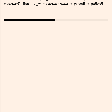
കൊണ്ട് പിജി; പുതിയ മാർഗരേഖയുമായി യുജിസി