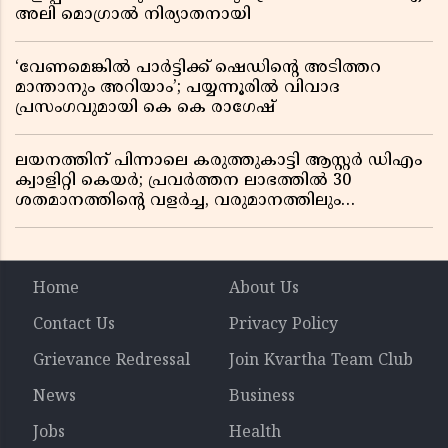
അലി മൊഗ്രാൽ നിര്യാതനായി
‘വേണമെങ്കിൽ പാർട്ടിക്ക് ഷെഡിൻ്റെ അടിത്തറ
മാന്താനും അറിയാം’; പയ്യന്നൂരിൽ വിവാദ
പ്രസംഗവുമായി കെ കെ രാഗേഷ്
ലയനത്തിന് പിന്നാലെ കരുത്തുകാട്ടി ആസ്റ്റർ ഡിഎം
ക്വാളിറ്റി കെയർ; പ്രവർത്തന ലാഭത്തിൽ 30
ശതമാനത്തിൻ്റെ വളർച്ച, വരുമാനത്തിലും
ലാഭത്തിലും വൻ കുതിപ്പ് രേഖപ്പെടുത്തി ആദ്യ പാദ
റിപ്പോർട്ട് പുറത്ത്
Home
About Us
Contact Us
Privacy Policy
Grievance Redressal
Join Kvartha Team Club
News
Business
Jobs
Health