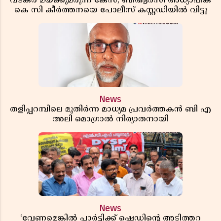
വടകര മയക്കുമരുന്ന് കേസ്; ബിആർസി അധ്യാപിക
കെ സി കീർത്തനയെ പോലീസ് കസ്റ്റഡിയിൽ വിട്ടു
News
തളിപ്പറമ്പിലെ മുതിർന്ന മാധ്യമ പ്രവർത്തകൻ ബി എ
അലി മൊഗ്രാൽ നിര്യാതനായി
News
‘വേണമെങ്കിൽ പാർട്ടിക്ക് ഷെഡിൻ്റെ അടിത്തറ