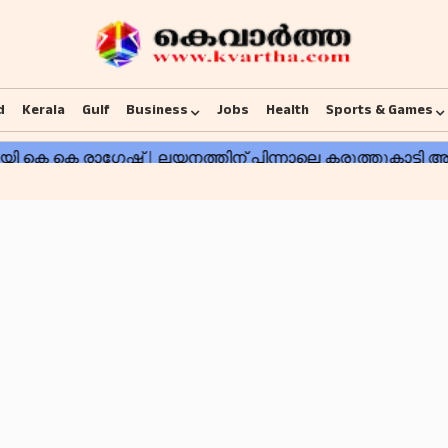
d
Kerala
Gulf
Business
Jobs
Health
Sports & Games