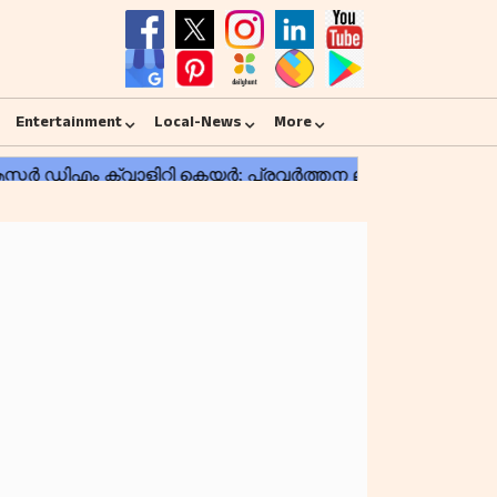
Entertainment
Local-News
More