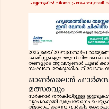
പയ്യന്നൂരിൽ വിവാദ പ്രസംഗവുമായി
2026 മെയ് 20 ബുധനാഴ്ച രാജ്യത്ത
കെമിസ്റ്റുകളും മരുന്ന് വിതരണക്കാ
തങ്ങളുടെ ആവശ്യങ്ങൾ ചൂണ്ടിക്കാട്ടി
സംഘടന ഔദ്യോഗിക നിവേദനം സമർപ്പി
ഓൺലൈൻ ഫാർമസിക
മത്സരവും
സർക്കാർ നൽകിയിട്ടുള്ള ഇളവുകൾ
വ്യാപകമായി ദുരുപയോഗം ചെയ്
ആരോപിക്കുന്നു. വൻകിട കോർപ്