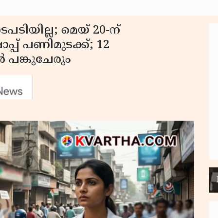
ിയില്ല; മെയ് 20-ന്
പ് പണിമുടക്ക്; 12
 പങ്കുചേരും