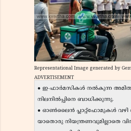
Representational Image generated by Gem
ADVERTISEMENT
● ഇ-ഫാർമസികൾ നൽകുന്ന അമിതമായ
നിലനിൽപ്പിനെ ബാധിക്കുന്നു.
● ഓൺലൈൻ പ്ലാറ്റ്‌ഫോമുകൾ വഴി ആ
യാതൊരു നിയന്ത്രണവുമില്ലാതെ വി