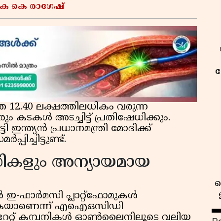
 കെ കെ രാഗേഷ്
ക
െ 12.40 ലക്ഷത്തിലധികം വരുന്ന
രും കടകൾ അടച്ചിട്ട് പ്രതിഷേധിക്കും.
 ഇന്ത്യൻ പ്രധാനമന്ത്രി മോദിക്ക്
ച്ചിട്ടുണ്ട്.
ളും അന്യായമായ
 ഇ-ഫാർമസി പ്ലാറ്റ്‌ഫോമുകൾ
യുകയാണെന്ന് എഐഒസിഡി
പറേറ്റ് കമ്പനികൾ ഓൺലൈനിലൂടെ വലിയ