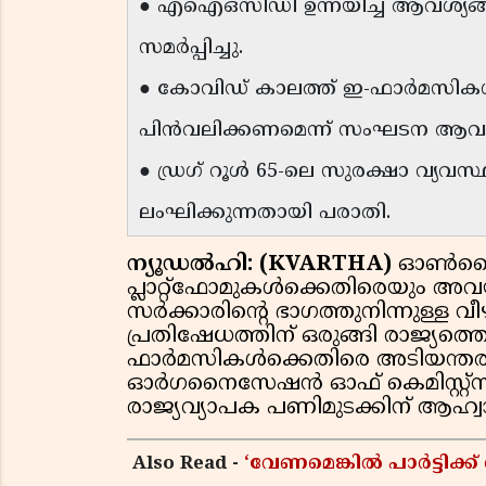
● എഐഒസിഡി ഉന്നയിച്ച ആവശ്യങ്ങൾ
സമർപ്പിച്ചു.
● കോവിഡ് കാലത്ത് ഇ-ഫാർമസി
പിൻവലിക്കണമെന്ന് സംഘടന ആവശ്യപ
● ഡ്രഗ് റൂൾ 65-ലെ സുരക്ഷാ വ്യ
ലംഘിക്കുന്നതായി പരാതി.
ന്യൂഡൽഹി: (KVARTHA)
ഓൺലൈൻ 
പ്ലാറ്റ്‌ഫോമുകൾക്കെതിരെയും അവയ
സർക്കാരിന്റെ ഭാഗത്തുനിന്നുള്ള
പ്രതിഷേധത്തിന് ഒരുങ്ങി രാജ്യത്
ഫാർമസികൾക്കെതിരെ അടിയന്തര നട
ഓർഗനൈസേഷൻ ഓഫ് കെമിസ്റ്റ്സ് ആൻ
രാജ്യവ്യാപക പണിമുടക്കിന് ആഹ്വ
Also Read -
‘വേണമെങ്കിൽ പാർട്ടിക്ക