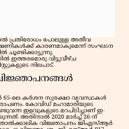
ൽ പ്രതിരോധം പോലുള്ള അതീവ
ഷണികൾക്ക് കാരണമാകുമെന്ന് സംഘടന
ൂണ്ടിക്കാട്ടുന്നു.
ിൽ ഇത്തരമൊരു വിട്ടുവീഴ്ച
റ്റുകളുടെ നിലപാട്.
വിജ്ഞാപനങ്ങൾ
് റൂൾ 65-ലെ കർശന സുരക്ഷാ വ്യവസ്ഥകൾ
ആരോപണം. കോവിഡ് മഹാമാരിയുടെ
ുവന്ന ഇളവുകളുടെ മറപിടിച്ചാണ് ഇ-
്നത്. അതിനാൽ 2020 മാർച്ച് 26-ന്
ിയ താൽക്കാലിക വിജ്ഞാപനം ജിഎസ്ആർ