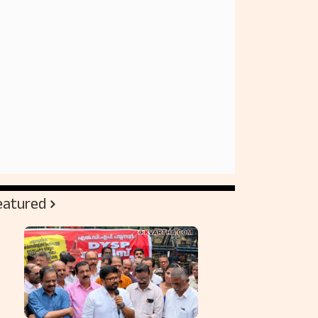
eatured