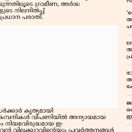
R
്കുന്നതിലൂടെ ഗ്രാമീണ, അർദ്ധ
ുടെ നിലനിൽപ്പ്
‘
്രധാന പരാതി.
അ
പ
ക
ല
ആ
പ
ശ
വ
ഭ
കു
അ
റി
ക
യു
ജ
വ
സർക്കാർ കൃത്യമായി
ഇ
ം ഈ കമ്പനികൾ വിപണിയിൽ അന്യായമായ
മ
ം നിയമവിരുദ്ധമായ ഇ-
 വിലക്കുറവിന്റെയും പ്രവർത്തനങ്ങൾ