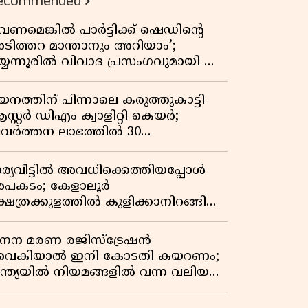
ecommended
വേണമെങ്കിൽ പാർട്ടിക്ക് ഷെഡിൻ്റെ
ടിത്തറ മാന്താനും അറിയാം’;
യ്യന്നൂരിൽ വിവാദ പ്രസംഗവുമായി കെ
െ രാഗേഷ്
യനത്തിന് പിന്നാലെ കരുത്തുകാട്ടി
സ്റ്റർ ഡിഎം ക്വാളിറ്റി കെയർ;
്രവർത്തന ലാഭത്തിൽ 30
തമാനത്തിൻ്റെ വളർച്ച,
രുമാനത്തിലും ലാഭത്തിലും വൻ
ാര്യവീട്ടിൽ അവധിക്കെത്തിയപ്പോൾ
തിപ്പ് രേഖപ്പെടുത്തി ആദ്യ പാദ
പകടം; കേളാലൂർ
പ്പോർട്ട് പുറത്ത്
്ഷേത്രക്കുളത്തിൽ കുളിക്കാനിറങ്ങിയ
വാവ് മുങ്ങിമരിച്ചു
നന-മരണ രജിസ്ട്രേഷൻ
ൈകിയാൽ ഇനി കോടതി കയറണം;
ന്ത്യയിൽ നിയമങ്ങളിൽ വന്ന വലിയ
ാറ്റങ്ങൾ അറിയാം