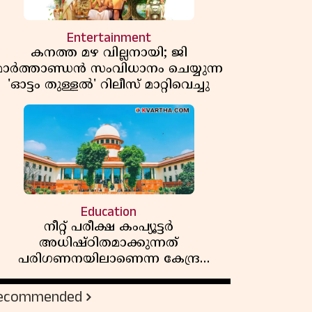
Entertainment
കനത്ത മഴ വില്ലനായി; ജി
മാർത്താണ്ഡൻ സംവിധാനം ചെയ്യുന്ന
'ഓട്ടം തുള്ളൽ' റിലീസ് മാറ്റിവെച്ചു
Education
നീറ്റ് പരീക്ഷ കംപ്യൂട്ടർ
അധിഷ്ഠിതമാക്കുന്നത്
പരിഗണനയിലാണെന്ന കേന്ദ്ര
സർക്കാരിൻ്റെ സത്യവാങ്മൂലത്തിൽ
മറുപടി നൽകാൻ ഹർജിക്കാരോട്
ecommended
സുപ്രീംകോടതി