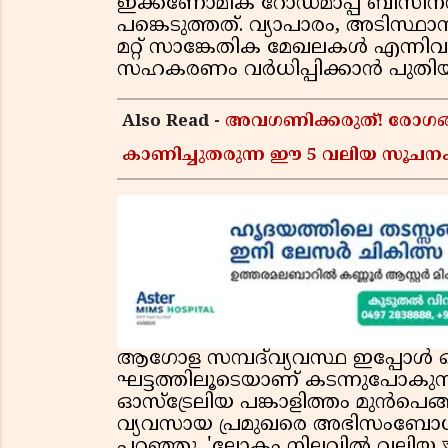
ഇക്കണോമിക് റോഡ്മാപ്പ് ബിസിന
പങ്കെടുത്തത്. വ്യാപാരം, അടിസ്ഥ
മറ്റ് സാങ്കേതിക മേഖലകൾ എന്നിവയ
സഹകരണം വർധിപ്പിക്കാൻ പുതിയ തീ
Also Read -
അവഗണിക്കരുത്! രോഗങ്
കാണിച്ചുതരുന്ന ഈ 5 വലിയ സൂ
ആഗോള സമ്പദ്‌വ്യവസ്ഥ ഇപ്പോൾ ഒര
ഘട്ടത്തിലൂടെയാണ് കടന്നുപോകുന്
ഓസ്ട്രേലിയ പങ്കാളിത്തം മുൻപെങ്ങ
വ്യവസായ പ്രമുഖരെ അഭിസംബോധന ച
പറഞ്ഞു. 'ലോകം നിലവിൽ വലിയ অন