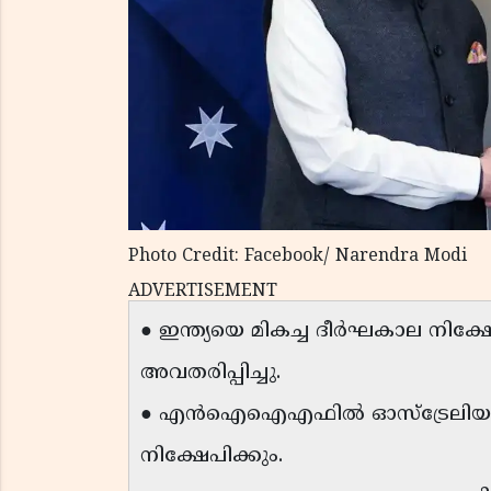
Photo Credit: Facebook/ Narendra Modi
ADVERTISEMENT
● ഇന്ത്യയെ മികച്ച ദീർഘകാല നിക്ഷേപ
അവതരിപ്പിച്ചു.
● എൻഐഐഎഫിൽ ഓസ്ട്രേലിയൻ സൂ
നിക്ഷേപിക്കും.