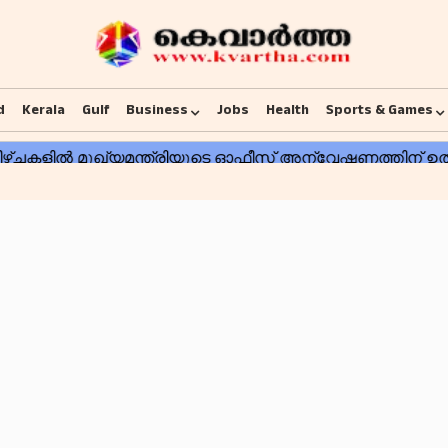
d
Kerala
Gulf
Business
Jobs
Health
Sports & Games