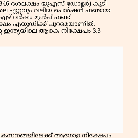
346 ദശലക്ഷം യുഎസ് ഡോളർ) കൂടി
യയിലെ ഏറ്റവും വലിയ പെൻഷൻ ഫണ്ടായ
ു. ഏഴ് വർഷം മുൻപ് ഫണ്ട്
ക്ഷം എയുഡിക്ക് പുറമെയാണിത്.
െ ഇന്ത്യയിലെ ആകെ നിക്ഷേപം 3.3
വികസനങ്ങളിലേക്ക് ആഗോള നിക്ഷേപം