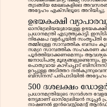
സാങ്കേതികവിദ്യ, ഭക്ഷ്യ സംസ്ക
തുടങ്ങിയ മേഖലകളിലെ അവസരങ്ങളെ
അദ്ദേഹം എക്‌സിലൂടെ അറിയിച്ചു.
ഉഭയകക്ഷി വ്യാപാരവ
ഓസ്ട്രേലിയയുമായുള്ള ഉഭയകക്ഷ
പ്രധാനമന്ത്രി എടുത്തുകാട്ടി. ഇസി
നിക്ഷേപ വളർച്ചയിൽ സംതൃപ്തി രേ
തമ്മിലുള്ള സാമ്പത്തിക ബന്ധം ക
സമഗ്ര സാമ്പത്തിക സഹകരണ കര
പൂർത്തിയാക്കണമെന്നും ആവശ്യപ്പെട്
ജനാധിപത്യ മൂല്യങ്ങളുണ്ടെന്നും,
പൊതുവായ കാഴ്ചപ്പാട് ബിസിനസ് പങ
ഉറപ്പുള്ള അടിത്തറ നൽകുന്നുവെന്
ബിസിനസ് പരിപാടിയിൽ അദ്ദേഹം
500 ദശലക്ഷം ഡോളർ
പ്രധാനമന്ത്രിയുടെ സന്ദർശന വേളയി
നേട്ടമാണ് ഓസ്ട്രേലിയൻ സൂപ്പർ പ്ര
നാഷണൽ ഇൻവെസ്റ്റ്‌മെന്റ് ആൻഡ്