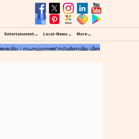
Entertainment
Local-News
More