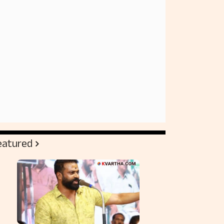
eatured