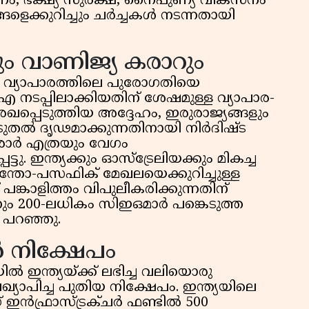
രണം, ഭക്ഷ്യ സുരക്ഷ, നൈപുണ്യ വികസനം
ക്കുറിച്ചും ചർച്ചകൾ നടന്നതായി
ും വാണിജ്യ കരാറും
ി വ്യാപാരത്തിലെ പുരോഗതിയെ
ടിഎ നടപ്പിലാക്കിയതിന് ശേഷമുള്ള വ്യാപാര-
ഖപ്പെടുത്തിയ അദ്ദേഹം, ഇരുരാജ്യങ്ങളും
ൂടുതൽ ദൃഢമാക്കുന്നതിനായി നിർദിഷ്ട
ാർ എത്രയും വേഗം
ടു. ഇന്ത്യക്കും ഓസ്ട്രേലിയക്കും മികച്ച
 ഇന്തോ-പസഫിക് മേഖലയെക്കുറിച്ചുള്ള
്കാളിത്തം വിപുലീകരിക്കുന്നതിന്
നും 200-ലധികം സിഇഒമാർ പങ്കെടുത്ത
 പറഞ്ഞു.
 നിക്ഷേപം
ൽ ഇന്ത്യയ്ക്ക് ലഭിച്ച വലിയൊരു
ഖ്യാപിച്ച പുതിയ നിക്ഷേപം. ഇന്ത്യയിലെ
 ഇൻഫ്രാസ്ട്രക്ചർ ഫണ്ടിൽ 500