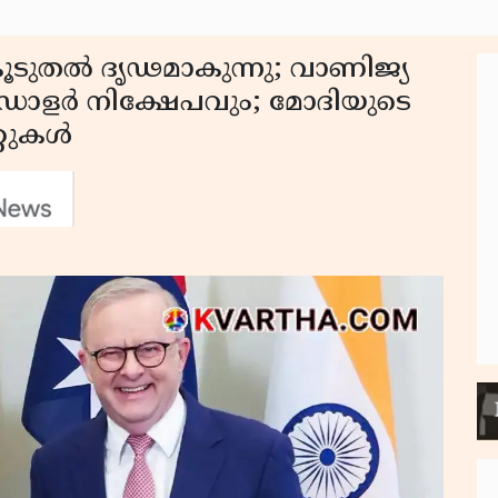
കൂടുതൽ ദൃഢമാകുന്നു; വാണിജ്യ
ഡോളർ നിക്ഷേപവും; മോദിയുടെ
റുകൾ