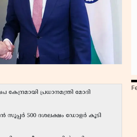
F
 കേന്ദ്രമായി പ്രധാനമന്ത്രി മോദി
പ്പർ 500 ദശലക്ഷം ഡോളർ കൂടി