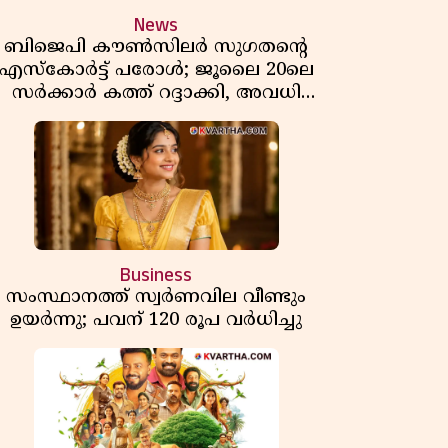
News
ബിജെപി കൗൺസിലർ സുഗതന്റെ
എസ്‌കോർട്ട് പരോൾ; ജൂലൈ 20ലെ
സർക്കാർ കത്ത് റദ്ദാക്കി, അവധി
യലിലെ വീഴ്ചകളിൽ മുഖ്യമന്ത്രിയുടെ
ഫീസ് അന്വേഷണത്തിന് ഉത്തരവിട്ടു
Business
സംസ്ഥാനത്ത് സ്വര്‍ണവില വീണ്ടും
ഉയർന്നു; പവന് 120 രൂപ വര്‍ധിച്ചു