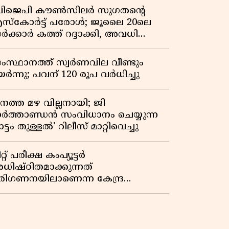
ിജെപി കൗൺസിലർ സുഗതന്റെ
സ്‌കോർട്ട് പരോൾ; ജൂലൈ 20ലെ
ർക്കാർ കത്ത് റദ്ദാക്കി, അവധി
യലിലെ വീഴ്ചകളിൽ മുഖ്യമന്ത്രിയുടെ
ഫീസ് അന്വേഷണത്തിന് ഉത്തരവിട്ടു
ംസ്ഥാനത്ത് സ്വര്‍ണവില വീണ്ടും
ർന്നു; പവന് 120 രൂപ വര്‍ധിച്ചു
നത്ത മഴ വില്ലനായി; ജി
ാർത്താണ്ഡൻ സംവിധാനം ചെയ്യുന്ന
ട്ടം തുള്ളൽ' റിലീസ് മാറ്റിവെച്ചു
റ്റ് പരീക്ഷ കംപ്യൂട്ടർ
ധിഷ്ഠിതമാക്കുന്നത്
രിഗണനയിലാണെന്ന കേന്ദ്ര
ർക്കാരിൻ്റെ സത്യവാങ്മൂലത്തിൽ
റുപടി നൽകാൻ ഹർജിക്കാരോട്
ുപ്രീംകോടതി