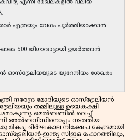
ികവിദ്യ എന്നീ മേഖലകളിൽ വലിയ
.
ാർ എത്രയും വേഗം പൂർത്തിയാക്കാൻ
ഫ
ഓ
ടെ 500 ജിഗാവാട്ടായി ഉയർത്താൻ
ൻ ഓസ്ട്രേലിയയുടെ യുറേനിയം ശേഖരം
ന്ത്രി നരേന്ദ്ര മോദിയുടെ ഓസ്ട്രേലിയൻ
്രേലിയയും തമ്മിലുള്ള ഉഭയകക്ഷി
ഢമാകുന്നു. മെൽബണിൽ വെച്ച്
ന്റണി അൽബനീസിനൊപ്പം നടത്തിയ
 മികച്ച ദീർഘകാല നിക്ഷേപ കേന്ദ്രമായി
ു. ഓസ്ട്രേലിയൻ-ഇന്ത്യ സിഇഒ ഫോറത്തിലും,