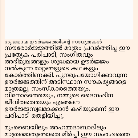
ശുദ്ധമായ ഊർജ്ജത്തിൻ്റെ സാധ്യതകൾ
സൗരോർജ്ജത്തിൽ മാത്രം പ്രവർത്തിച്ച ഈ
പ്രത്യേക പരിപാടി, സംഗീതവും
അഭിമുഖങ്ങളും ശുദ്ധമായ ഊർജ്ജം
നൽകുന്ന മാറ്റങ്ങളുടെ കഥകളും
കോർത്തിണക്കി. പുനരുപയോഗിക്കാവുന്ന
ഊർജ്ജത്തിന് അടിസ്ഥാന സൗകര്യങ്ങളെ
മാത്രമല്ല, സംസ്കാരത്തെയും,
വിനോദത്തെയും, നമ്മുടെ ദൈനംദിന
ജീവിതത്തെയും എങ്ങനെ
ഊർജ്ജസ്വലമാക്കാൻ കഴിയുമെന്ന് ഈ
പരിപാടി തെളിയിച്ചു.
മുംബൈയിലും അഹമ്മദാബാദിലും
മാത്രമൊതുങ്ങാതെ മിർച്ചി ഈ സംരംഭത്തെ