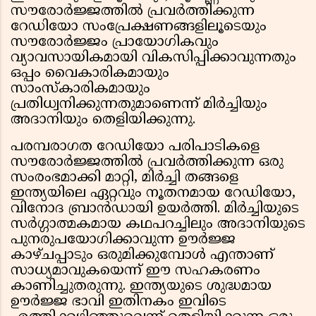
സൗരോർജ്ജത്തിൽ പ്രവർത്തിക്കുന്ന
റേഡിയോ സംപ്രേക്ഷണങ്ങളിലൂടെയും
സൗരോർജ്ജം പ്രായോഗികവും
വ്യാവസായികമായി വികസിപ്പിക്കാവുന്നതും
ഒപ്പം വൈകാരികമായും
സാംസ്കാരികമായും
പ്രതിധ്വനിക്കുന്നതുമാണെന്ന് മിർച്ചിയും
അദാനിയും തെളിയിക്കുന്നു.
പരമ്പരാഗത റേഡിയോ പരിപാടികളെ
സൗരോർജ്ജത്തിൽ പ്രവർത്തിക്കുന്ന ഒരു
സംരംഭമാക്കി മാറ്റി, മിർച്ചി തങ്ങളെ
ഇന്ത്യയിലെ ഏറ്റവും നൂതനമായ റേഡിയോ,
വിനോദ ബ്രാൻഡായി ഉയർത്തി. മിർച്ചിയുടെ
സർഗ്ഗാത്മകമായ കഥപറച്ചിലും അദാനിയുടെ
പുനരുപയോഗിക്കാവുന്ന ഊർജ്ജ
കാഴ്ചപ്പാടും ഒരുമിക്കുമ്പോൾ എന്താണ്
സാധ്യമാവുകയെന്ന് ഈ സഹകരണം
കാണിച്ചുതരുന്നു. ഇന്ത്യയുടെ ശുദ്ധമായ
ഊർജ്ജ ഭാവി ഇതിനകം ഇവിടെ