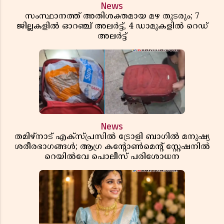
News
സംസ്ഥാനത്ത് അതിശക്തമായ മഴ തുടരും; 7
ജില്ലകളിൽ ഓറഞ്ച് അലർട്ട്, 4 ഡാമുകളിൽ റെഡ്
അലർട്ട്
News
തമിഴ്‌നാട് എക്സ്പ്രസിൽ ട്രോളി ബാഗിൽ മനുഷ്യ
ശരീരഭാഗങ്ങൾ; ആഗ്ര കൻ്റോൺമെൻ്റ് സ്റ്റേഷനിൽ
റെയിൽവേ പൊലീസ് പരിശോധന