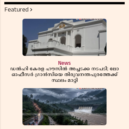
Featured
News
ഡൽഹി കേരള ഹൗസിൽ അച്ചടക്ക നടപടി; ലോ
ഓഫീസർ ഗ്രാൻസിയെ തിരുവനന്തപുരത്തേക്ക്
സ്ഥലം മാറ്റി