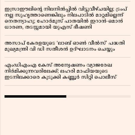
ഇസ്രാഈലിന്റെ നിലനിൽപ്പിൽ വിട്ടുവീഴ്ചയില്ല; ട്രംപ്
നല്ല സുഹൃത്താണെങ്കിലും നിലപാടിൽ മാറ്റമില്ലെന്ന്
നെതന്യാഹു; ഹോർമുസ് പാതയിൽ ഇറാൻ-ഒമാൻ
ധാരണ, തടസ്സമായി യുഎസ് ഭീഷണി
അസാപ് കേരളയുടെ ‘ലാബ് ഓൺ വീൽസ്’ പദ്ധതി
മുഖ്യമന്ത്രി വി ഡി സതീശൻ ഉദ്ഘാടനം ചെയ്യും
എംഡിഎംഎ കേസ് അന്വേഷണം വ്യാജരേഖ
നിർമിക്കുന്നവരിലേക്ക്; ലഹരി മാഫിയയുടെ
ഇടനിലക്കാരെ കുടുക്കി കണ്ണൂർ സിറ്റി പൊലീസ്