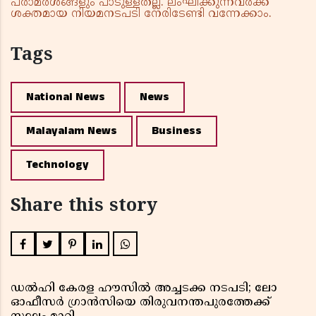
പരാമർശങ്ങളും പാടുള്ളതല്ല. ലംഘിക്കുന്നവർക്ക്
ശക്തമായ നിയമനടപടി നേരിടേണ്ടി വന്നേക്കാം.
Tags
National News
News
Malayalam News
Business
Technology
Share this story
ഡൽഹി കേരള ഹൗസിൽ അച്ചടക്ക നടപടി; ലോ
ഓഫീസർ ഗ്രാൻസിയെ തിരുവനന്തപുരത്തേക്ക്