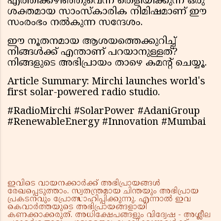
എത്തിക്കഴിഞ്ഞുവെന്ന് തെളിയിക്കുന്ന ഒരു
ശക്തമായ സാംസ്കാരിക നിമിഷമാണ് ഈ
സംരംഭം നൽകുന്ന സന്ദേശം.
ഈ നൂതനമായ ആശയത്തെക്കുറിച്ച്
നിങ്ങൾക്ക് എന്താണ് പറയാനുള്ളത്?
നിങ്ങളുടെ അഭിപ്രായം താഴെ കമൻ്റ് ചെയ്യൂ.
Article Summary: Mirchi launches world's
first solar-powered radio studio.
#RadioMirchi #SolarPower #AdaniGroup
#RenewableEnergy #Innovation #Mumbai
ഇവിടെ വായനക്കാർക്ക് അഭിപ്രായങ്ങൾ
രേഖപ്പെടുത്താം. സ്വതന്ത്രമായ ചിന്തയും അഭിപ്രായ
പ്രകടനവും പ്രോത്സാഹിപ്പിക്കുന്നു. എന്നാൽ ഇവ
കെവാർത്തയുടെ അഭിപ്രായങ്ങളായി
കണക്കാക്കരുത്. അധിക്ഷേപങ്ങളും വിദ്വേഷ - അശ്ലീല