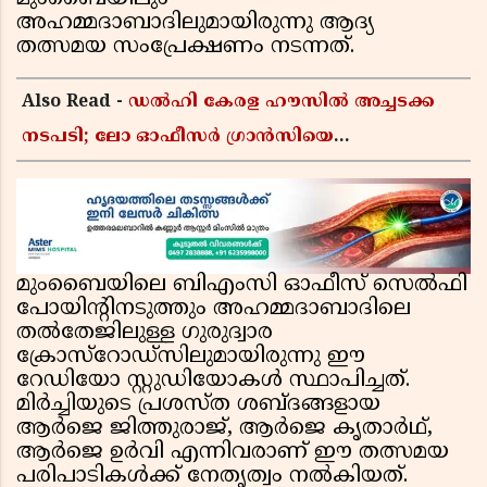
അഹമ്മദാബാദിലുമായിരുന്നു ആദ്യ
തത്സമയ സംപ്രേക്ഷണം നടന്നത്.
Also Read -
ഡൽഹി കേരള ഹൗസിൽ അച്ചടക്ക
നടപടി; ലോ ഓഫീസർ ഗ്രാൻസിയെ
തിരുവനന്തപുരത്തേക്ക് സ്ഥലം മാറ്റി
മുംബൈയിലെ ബിഎംസി ഓഫീസ് സെൽഫി
പോയിൻ്റിനടുത്തും അഹമ്മദാബാദിലെ
തൽതേജിലുള്ള ഗുരുദ്വാര
ക്രോസ്റോഡ്സിലുമായിരുന്നു ഈ
റേഡിയോ സ്റ്റുഡിയോകൾ സ്ഥാപിച്ചത്.
മിർച്ചിയുടെ പ്രശസ്ത ശബ്ദങ്ങളായ
ആർജെ ജിത്തുരാജ്, ആർജെ കൃതാർഥ്,
ആർജെ ഉർവി എന്നിവരാണ് ഈ തത്സമയ
പരിപാടികൾക്ക് നേതൃത്വം നൽകിയത്.