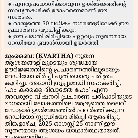
● പുനരുപയോഗിക്കാവുന്ന ഊർജ്ജത്തിൻ്റെ
സാധ്യതകൾക്ക് ഉദാഹരണമാണ് ഈ
സംരംഭം.
● രാജ്യത്തെ 30-ലധികം നഗരങ്ങളിലേക്ക് ഈ
പ്രചാരണം വ്യാപിപ്പിക്കും.
● ഈ പദ്ധതി മിർച്ചിയെ ഏറ്റവും നൂതനമായ
റേഡിയോ ബ്രാൻഡായി ഉയർത്തി.
മുംബൈ: (KVARTHA)
നൂതന
ആശയങ്ങളിലൂടെയും ശുദ്ധമായ
ഊർജ്ജത്തിൻ്റെ പ്രചാരണത്തിലൂടെയും
റേഡിയോ മിർച്ചി പുതിയൊരു ചരിത്രം
കുറിച്ചു. അദാനി ഗ്രൂപ്പുമായി സഹകരിച്ച്,
'ഹം കർക്കെ ദിഖാത്തേ ഹേം' എന്ന
അവരുടെ വിഷനറി പ്രചാരണ പരിപാടിയുടെ
ഭാഗമായി ലോകത്തിലെ ആദ്യത്തെ ലൈവ്
സോളാർ ഊർജ്ജത്തിൽ പ്രവർത്തിക്കുന്ന
റേഡിയോ സ്റ്റുഡിയോ മിർച്ചി ആരംഭിച്ചു.
തിങ്കളാഴ്ച, 2025 ഓഗസ്റ്റ് 25-നാണ് ഈ
നൂതനമായ ആശയം യാഥാർത്ഥ്യമായത്.
മുംബൈയിലും