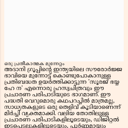
ഒരു പ്രതീകാത്മക മുന്നേറ്റം
അദാനി ഗ്രൂപ്പിൻ്റെ ഇന്ത്യയിലെ സൗരോർജ്ജ
ഭാവിയെ മുന്നോട്ട് കൊണ്ടുപോകാനുള്ള
പ്രതിബദ്ധത ഉയർത്തിക്കാട്ടുന്ന 'സൂരജ് ഭയ്യ
ഹേ ന' എന്നൊരു ഹ്രസ്വചിത്രവും ഈ
പ്രചാരണ പരിപാടിയുടെ ഭാഗമാണ്. ഈ
പദ്ധതി വെറുമൊരു കഥപറച്ചിൽ മാത്രമല്ല,
സാധ്യതകളുടെ ഒരു തെളിവ് കൂടിയാണെന്ന്
മിർച്ചി വ്യക്തമാക്കി. വലിയ തോതിലുള്ള
പ്രചാരണ പരിപാടികളിലൂടെയും, ഡിജിറ്റൽ
ഇടപെടലുകളിലൂടെയും, പൂർണ്ണമായും