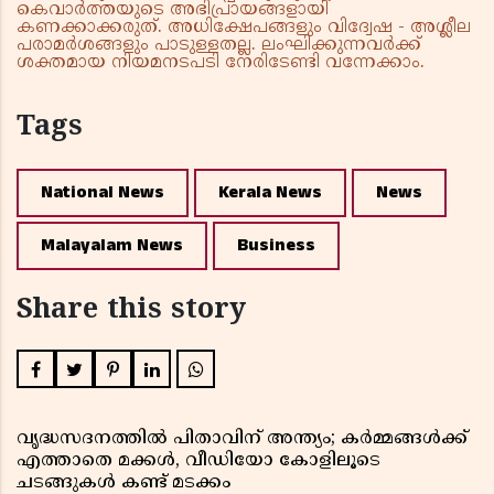
കെവാർത്തയുടെ അഭിപ്രായങ്ങളായി
കണക്കാക്കരുത്. അധിക്ഷേപങ്ങളും വിദ്വേഷ - അശ്ലീല
പരാമർശങ്ങളും പാടുള്ളതല്ല. ലംഘിക്കുന്നവർക്ക്
ശക്തമായ നിയമനടപടി നേരിടേണ്ടി വന്നേക്കാം.
Tags
National News
Kerala News
News
Malayalam News
Business
Share this story
വൃദ്ധസദനത്തിൽ പിതാവിന് അന്ത്യം; കർമ്മങ്ങൾക്ക്
എത്താതെ മക്കൾ, വീഡിയോ കോളിലൂടെ
ചടങ്ങുകൾ കണ്ട് മടക്കം