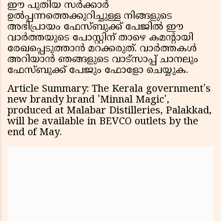
ഈ പുതിയ സർക്കാർ
ഉൽപ്പന്നത്തെക്കുറിച്ചുള്ള നിങ്ങളുടെ
അഭിപ്രായം ഫേസ്ബുക്ക് പേജിൽ ഈ
വാർത്തയുടെ പോസ്റ്റിന് താഴെ കമന്റായി
രേഖപ്പെടുത്താൻ മറക്കരുത്. വാർത്തകൾ
അറിയാൻ ഞങ്ങളുടെ വാട്സാപ്പ് ചാനലും
ഫേസ്ബുക്ക് പേജും ഫോളോ ചെയ്യുക.
Article Summary: The Kerala government's
new brandy brand 'Minnal Magic',
produced at Malabar Distilleries, Palakkad,
will be available in BEVCO outlets by the
end of May.