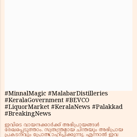
#MinnalMagic #MalabarDistilleries
#KeralaGovernment #BEVCO
#LiquorMarket #KeralaNews #Palakkad
#BreakingNews
ഇവിടെ വായനക്കാർക്ക് അഭിപ്രായങ്ങൾ
രേഖപ്പെടുത്താം. സ്വതന്ത്രമായ ചിന്തയും അഭിപ്രായ
പ്രകടനവും പ്രോത്സാഹിപ്പിക്കുന്നു. എന്നാൽ ഇവ