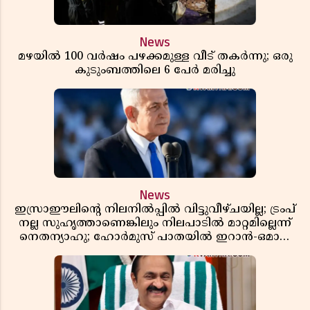
News
മഴയിൽ 100 വർഷം പഴക്കമുള്ള വീട് തകർന്നു; ഒരു
കുടുംബത്തിലെ 6 പേർ മരിച്ചു
News
ഇസ്രാഈലിന്റെ നിലനിൽപ്പിൽ വിട്ടുവീഴ്ചയില്ല; ട്രംപ്
നല്ല സുഹൃത്താണെങ്കിലും നിലപാടിൽ മാറ്റമില്ലെന്ന്
നെതന്യാഹു; ഹോർമുസ് പാതയിൽ ഇറാൻ-ഒമാൻ
ധാരണ, തടസ്സമായി യുഎസ് ഭീഷണി