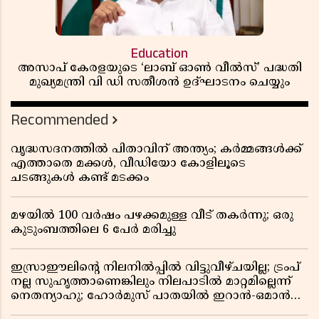
Education
അസാപ് കേരളയുടെ ‘ലാബ് ഓൺ വീൽസ്’ പദ്ധതി
മുഖ്യമന്ത്രി വി ഡി സതീശൻ ഉദ്ഘാടനം ചെയ്യും
Recommended
വൃദ്ധസദനത്തിൽ പിതാവിന് അന്ത്യം; കർമ്മങ്ങൾക്ക്
എത്താതെ മക്കൾ, വീഡിയോ കോളിലൂടെ
ചടങ്ങുകൾ കണ്ട് മടക്കം
മഴയിൽ 100 വർഷം പഴക്കമുള്ള വീട് തകർന്നു; ഒരു
കുടുംബത്തിലെ 6 പേർ മരിച്ചു
ഇസ്രാഈലിന്റെ നിലനിൽപ്പിൽ വിട്ടുവീഴ്ചയില്ല; ട്രംപ്
നല്ല സുഹൃത്താണെങ്കിലും നിലപാടിൽ മാറ്റമില്ലെന്ന്
നെതന്യാഹു; ഹോർമുസ് പാതയിൽ ഇറാൻ-ഒമാൻ
ധാരണ, തടസ്സമായി യുഎസ് ഭീഷണി