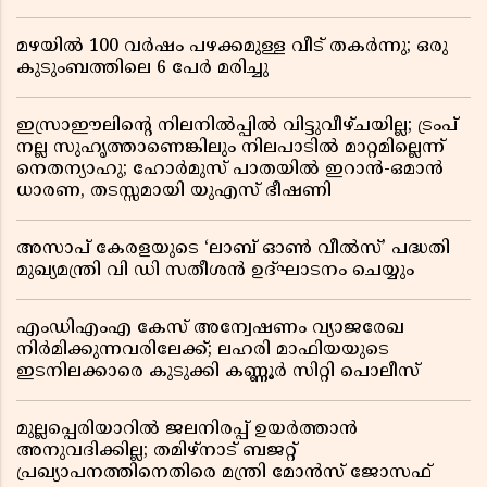
മഴയിൽ 100 വർഷം പഴക്കമുള്ള വീട് തകർന്നു; ഒരു
കുടുംബത്തിലെ 6 പേർ മരിച്ചു
ഇസ്രാഈലിന്റെ നിലനിൽപ്പിൽ വിട്ടുവീഴ്ചയില്ല; ട്രംപ്
നല്ല സുഹൃത്താണെങ്കിലും നിലപാടിൽ മാറ്റമില്ലെന്ന്
നെതന്യാഹു; ഹോർമുസ് പാതയിൽ ഇറാൻ-ഒമാൻ
ധാരണ, തടസ്സമായി യുഎസ് ഭീഷണി
അസാപ് കേരളയുടെ ‘ലാബ് ഓൺ വീൽസ്’ പദ്ധതി
മുഖ്യമന്ത്രി വി ഡി സതീശൻ ഉദ്ഘാടനം ചെയ്യും
എംഡിഎംഎ കേസ് അന്വേഷണം വ്യാജരേഖ
നിർമിക്കുന്നവരിലേക്ക്; ലഹരി മാഫിയയുടെ
ഇടനിലക്കാരെ കുടുക്കി കണ്ണൂർ സിറ്റി പൊലീസ്
മുല്ലപ്പെരിയാറിൽ ജലനിരപ്പ് ഉയർത്താൻ
അനുവദിക്കില്ല; തമിഴ്നാട് ബജറ്റ്
പ്രഖ്യാപനത്തിനെതിരെ മന്ത്രി മോൻസ് ജോസഫ്