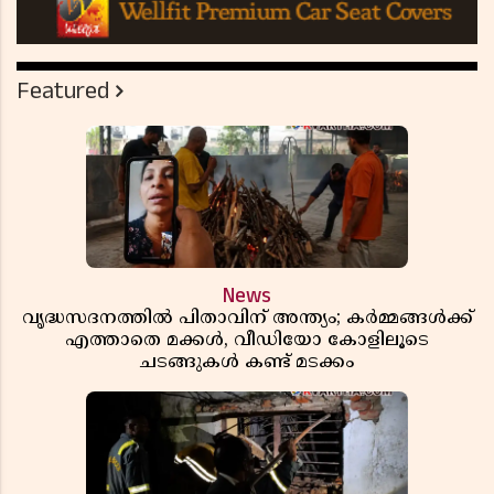
Featured
News
വൃദ്ധസദനത്തിൽ പിതാവിന് അന്ത്യം; കർമ്മങ്ങൾക്ക്
എത്താതെ മക്കൾ, വീഡിയോ കോളിലൂടെ
ചടങ്ങുകൾ കണ്ട് മടക്കം