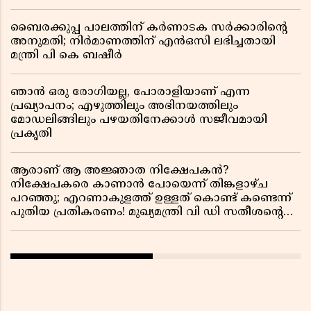
ബൈരക്കുപ്പ പാലത്തിന് കർണാടക സർക്കാരിൻ്റെ
അനുമതി; നിർമാണത്തിന് എൻഒസി ലഭിച്ചതായി
മന്ത്രി പി കെ ബഷീർ
ഞാൻ ഒരു രോഗിയല്ല, പോരാളിയാണ് എന്ന
പ്രഖ്യാപനം; എഴുത്തിലും അഭിനയത്തിലും
മോഡലിങ്ങിലും പഴയതിനേക്കാൾ സജീവമായി
പ്രകൃതി
ആരാണ് ആ അജ്ഞാത നിക്ഷേപകൻ?
നിക്ഷേപകരെ കാണാൻ പോയെന്ന് തിങ്കളാഴ്ച
പറഞ്ഞു; എറണാകുളത്ത് ഉള്ളത് കൊണ്ട് കണ്ടെന്ന്
പുതിയ പ്രതികരണം! മുഖ്യമന്ത്രി വി ഡി സതീശന്റെ
മറ്റൊരു യു-ടേൺ കൂടി വിവാദമാകുമ്പോൾ