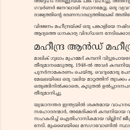
അദ്ദേഹം നിർണ്ണായക പങ്ക് വഹിച്ചു. അതിന
ഗവർണർ ജനറലായി സ്ഥാനമേറ്റു. ഒരു വ്യ
രാജ്യത്തിൻ്റെ ഭരണസാരഥ്യത്തിലേക്ക് അതി
വിഭജനം മഹീന്ദ്രയ്ക്ക് ഒരു പങ്കാളിയെ നഷ്
ആദ്യത്തെ ധനകാര്യ വിദഗ്ധനെ നേടിക്കൊടു
മഹീന്ദ്ര ആൻഡ് മഹീന്
മാലിക് ഗുലാം മുഹമ്മദ് കമ്പനി വിട്ടുപോ
തീരുമാനമെടുത്തു. 1948-ൽ അവർ കമ്പനിയുടെ 
പുനർനാമകരണം ചെയ്തു. വെറുമൊരു പേരിലെ 
മേഖലയിലെ ഒരു വലിയ മാറ്റത്തിന് തുടക്കം കു
ഒതുങ്ങിനിൽക്കാതെ, കൂടുതൽ ഉൽപ്പാദനപ
തീരുമാനിച്ചു.
യുദ്ധാനന്തര ഇന്ത്യയിൽ ശക്തമായ വാഹനങ്ങ
സഹോദരന്മാർ, അമേരിക്കൻ കമ്പനിയായ വ
സഹകരിച്ച് ഐതിഹാസികമായ വില്ലിസ് ജീപ
നേടി. മുംബൈയിലെ മസഗാവോണിൽ സ്ഥാപിച്ച 