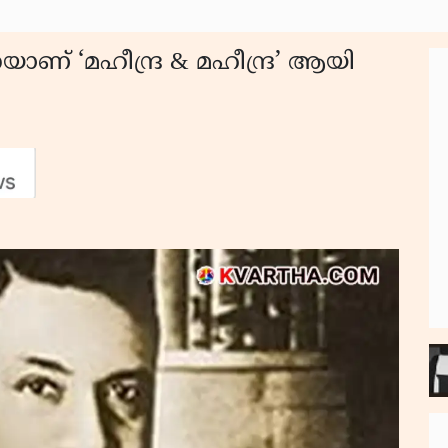
െയാണ് ‘മഹീന്ദ്ര & മഹീന്ദ്ര’ ആയി