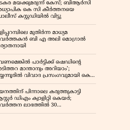
ടകര മയക്കുമരുന്ന് കേസ്; ബിആർസി
ധ്യാപിക കെ സി കീർത്തനയെ
ലീസ് കസ്റ്റഡിയിൽ വിട്ടു
ിപ്പറമ്പിലെ മുതിർന്ന മാധ്യമ
്രവർത്തകൻ ബി എ അലി മൊഗ്രാൽ
ിര്യാതനായി
േണമെങ്കിൽ പാർട്ടിക്ക് ഷെഡിൻ്റെ
ടിത്തറ മാന്താനും അറിയാം’;
യ്യന്നൂരിൽ വിവാദ പ്രസംഗവുമായി കെ
െ രാഗേഷ്
നത്തിന് പിന്നാലെ കരുത്തുകാട്ടി
്റ്റർ ഡിഎം ക്വാളിറ്റി കെയർ;
്രവർത്തന ലാഭത്തിൽ 30
തമാനത്തിൻ്റെ വളർച്ച, വരുമാനത്തിലും
ഭത്തിലും വൻ കുതിപ്പ് രേഖപ്പെടുത്തി
്യ പാദ റിപ്പോർട്ട് പുറത്ത്