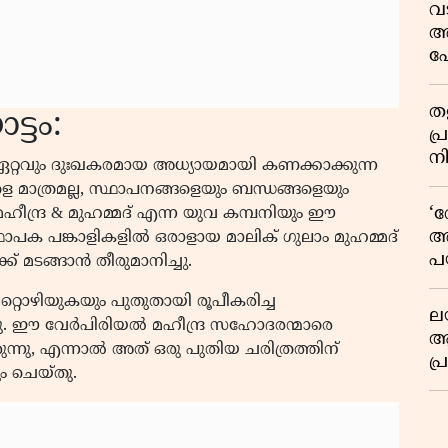
വ
അ
പോ
തള
ട്ടം:
പ
ന
 ഏറ്റവും ദുഃഖകരമായ അധ്യായമായി കണക്കാക്കുന്ന
ളെ മാത്രമല്ല, സ്ഥാപനങ്ങളെയും ബന്ധങ്ങളെയും
‘വ
ീന്ദ്ര & മുഹമ്മദ്‌ എന്ന യുവ കമ്പനിയും ഈ
അ
ഥാപക പങ്കാളികളിൽ ഒരാളായ മാലിക് ഗുലാം മുഹമ്മദ്
പ
്ക് മടങ്ങാൻ തീരുമാനിച്ചു.
ക
്റൊഴിയുകയും പുതുതായി രൂപീകരിച്ച
ലയ
തു. ഈ വേർപിരിയൽ മഹീന്ദ്ര സഹോദരന്മാരെ
ആസ
ുന്നു, എന്നാൽ അത് ഒരു പുതിയ ചരിത്രത്തിന്
പ
ം ചെയ്തു.
ശ
ലാ
ആദ