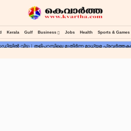
d
Kerala
Gulf
Business
Jobs
Health
Sports & Games