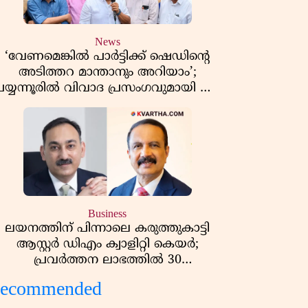
News
‘വേണമെങ്കിൽ പാർട്ടിക്ക് ഷെഡിൻ്റെ
അടിത്തറ മാന്താനും അറിയാം’;
പയ്യന്നൂരിൽ വിവാദ പ്രസംഗവുമായി കെ
കെ രാഗേഷ്
Business
ലയനത്തിന് പിന്നാലെ കരുത്തുകാട്ടി
ആസ്റ്റർ ഡിഎം ക്വാളിറ്റി കെയർ;
പ്രവർത്തന ലാഭത്തിൽ 30
തമാനത്തിൻ്റെ വളർച്ച, വരുമാനത്തിലും
ecommended
ലാഭത്തിലും വൻ കുതിപ്പ് രേഖപ്പെടുത്തി
ആദ്യ പാദ റിപ്പോർട്ട് പുറത്ത്