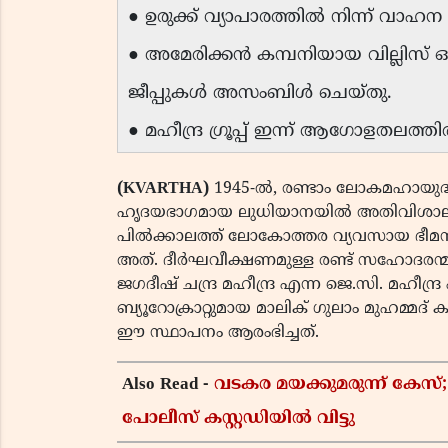
● ഉരുക്ക് വ്യാപാരത്തിൽ നിന്ന് വാഹന നി
● അമേരിക്കൻ കമ്പനിയായ വില്ലിസ്
ജീപ്പുകൾ അസംബിൾ ചെയ്തു.
● മഹീന്ദ്ര ഗ്രൂപ്പ് ഇന്ന് ആഗോളതലത
(KVARTHA)
1945-ൽ, രണ്ടാം ലോകമഹായുദ്ധ
ഹൃദയഭാഗമായ ലുധിയാനയിൽ അതിവിശാലമായ 
പിൽക്കാലത്ത് ലോകോത്തര വ്യവസായ ഭീമനായി മ
അത്. ദീർഘവീക്ഷണമുള്ള രണ്ട് സഹോദരന്മാരാ
ജഗദീഷ് ചന്ദ്ര മഹീന്ദ്ര എന്ന ജെ.സി. മഹീന്ദ്
ബ്യൂറോക്രാറ്റുമായ മാലിക് ഗുലാം മുഹമ്മദ് ക
ഈ സ്ഥാപനം ആരംഭിച്ചത്.
Also Read -
വടകര മയക്കുമരുന്ന് കേ
പോലീസ് കസ്റ്റഡിയിൽ വിട്ടു