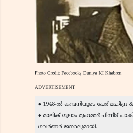
Photo Credit: Facebook/ Duniya KI Khabren
ADVERTISEMENT
● 1948-ൽ കമ്പനിയുടെ പേര് മഹീന്ദ്ര & മഹ
● മാലിക് ഗുലാം മുഹമ്മദ് പിന്നീട് പാ
ഗവർണർ ജനറലുമായി.