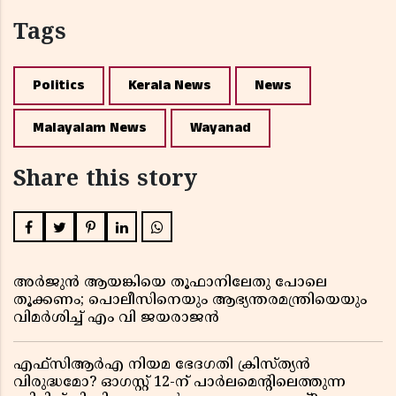
Tags
Politics
Kerala News
News
Malayalam News
Wayanad
Share this story
അർജുൻ ആയങ്കിയെ തൂഫാനിലേതു പോലെ
തൂക്കണം; പൊലീസിനെയും ആഭ്യന്തരമന്ത്രിയെയും
വിമർശിച്ച് എം വി ജയരാജൻ
എഫ്സിആർഎ നിയമ ഭേദഗതി ക്രിസ്ത്യൻ
വിരുദ്ധമോ? ഓഗസ്റ്റ് 12-ന് പാർലമെന്റിലെത്തുന്ന