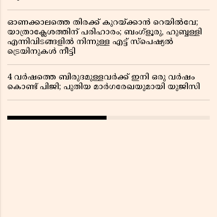
ഓണക്കാലത്തെ തിരക്ക് കുറയ്ക്കാൻ റെയിൽവേ;
യാത്രാക്ലേശത്തിന് പരിഹാരം; ബംഗ്ളൂരു, ഹുബ്ബള്ളി
എന്നിവിടങ്ങളിൽ നിന്നുള്ള എട്ട് സ്പെഷ്യൽ
ട്രെയിനുകൾ നീട്ടി
4 വർഷത്തെ ബിരുദമുള്ളവർക്ക് ഇനി ഒരു വർഷം
കൊണ്ട് പിജി; പുതിയ മാർഗരേഖയുമായി യുജിസി