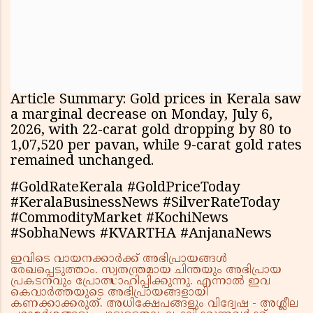
Article Summary: Gold prices in Kerala saw
a marginal decrease on Monday, July 6,
2026, with 22-carat gold dropping by ₹80 to
₹1,07,520 per pavan, while 9-carat gold rates
remained unchanged.
#GoldRateKerala #GoldPriceToday
#KeralaBusinessNews #SilverRateToday
#CommodityMarket #KochiNews
#SobhaNews #KVARTHA #AnjanaNews
ഇവിടെ വായനക്കാർക്ക് അഭിപ്രായങ്ങൾ
രേഖപ്പെടുത്താം. സ്വതന്ത്രമായ ചിന്തയും അഭിപ്രായ
പ്രകടനവും പ്രോത്സാഹിപ്പിക്കുന്നു. എന്നാൽ ഇവ
കെവാർത്തയുടെ അഭിപ്രായങ്ങളായി
കണക്കാക്കരുത്. അധിക്ഷേപങ്ങളും വിദ്വേഷ - അശ്ലീല