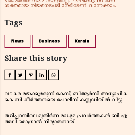
പരാമർശങ്ങളും പാടുള്ളതല്ല. ലംഘിക്കുന്നവർക്ക്
ശക്തമായ നിയമനടപടി നേരിടേണ്ടി വന്നേക്കാം.
Tags
News
Business
Kerala
Share this story
വടകര മയക്കുമരുന്ന് കേസ്; ബിആർസി അധ്യാപിക
കെ സി കീർത്തനയെ പോലീസ് കസ്റ്റഡിയിൽ വിട്ടു
തളിപ്പറമ്പിലെ മുതിർന്ന മാധ്യമ പ്രവർത്തകൻ ബി എ
അലി മൊഗ്രാൽ നിര്യാതനായി