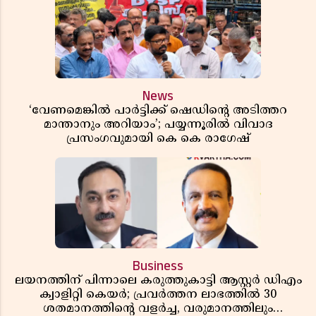
News
‘വേണമെങ്കിൽ പാർട്ടിക്ക് ഷെഡിൻ്റെ അടിത്തറ
മാന്താനും അറിയാം’; പയ്യന്നൂരിൽ വിവാദ
പ്രസംഗവുമായി കെ കെ രാഗേഷ്
Business
ലയനത്തിന് പിന്നാലെ കരുത്തുകാട്ടി ആസ്റ്റർ ഡിഎം
ക്വാളിറ്റി കെയർ; പ്രവർത്തന ലാഭത്തിൽ 30
ശതമാനത്തിൻ്റെ വളർച്ച, വരുമാനത്തിലും