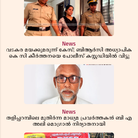
News
വടകര മയക്കുമരുന്ന് കേസ്; ബിആർസി അധ്യാപിക
കെ സി കീർത്തനയെ പോലീസ് കസ്റ്റഡിയിൽ വിട്ടു
News
തളിപ്പറമ്പിലെ മുതിർന്ന മാധ്യമ പ്രവർത്തകൻ ബി എ
അലി മൊഗ്രാൽ നിര്യാതനായി