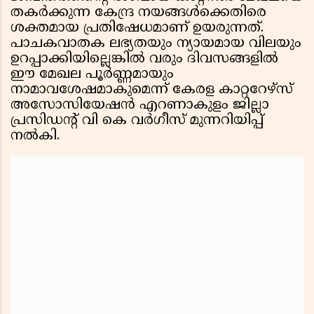
തകർക്കുന്ന കേന്ദ്ര നയങ്ങൾക്കെതിരെ
ശക്തമായ പ്രതിഷേധമാണ് ഉയരുന്നത്.
പാചകവാതക ലഭ്യതയും ന്യായമായ വിലയും
ഉറപ്പാക്കിയില്ലെങ്കിൽ വരും ദിവസങ്ങളിൽ
ഈ മേഖല പൂർണ്ണമായും
നാമാവശേഷമാകുമെന്ന് കേരള കാറ്ററേഴ്സ്
അസോസിയേഷൻ എറണാകുളം ജില്ലാ
പ്രസിഡൻ്റ് വി കെ വർഗീസ് മുന്നറിയിപ്പ്
നൽകി.