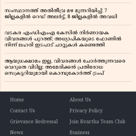
സംസ്ഥാനത്ത് അതിതീവ്ര മഴ മുന്നറിയിപ്പ്; 7
ജില്ലകളിൽ റെഡ് അലർട്ട്, 8 ജില്ലകളിൽ അവധി
വടകര എംഡിഎംഎ കേസിൽ നിർണായക
വിവരങ്ങൾ പുറത്ത്; അധ്യാപികയുടെ ഫോണിൽ
നിന്ന് ലഹരി ഇടപാട് ചാറ്റുകൾ കണ്ടെത്തി
ആയുധക്ഷാമം ഇല്ല, വിവരങ്ങൾ ചോർത്തുന്നവരെ
വെറുതെ വിടില്ല; അമേരിക്കൻ പ്രതിരോധ
സെക്രട്ടറിയുമായി കൊമ്പുകോർത്ത് ട്രംപ്
Home
About Us
Contact Us
Privacy Policy
Grievance Redressal
Join Kvartha Team Club
News
Business