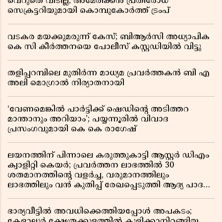
വെറുതെ വിടില്ല; അമേരിക്കൻ പ്രതിരോധ
സെക്രട്ടറിയുമായി കൊമ്പുകോർത്ത് ട്രംപ്
വടകര മയക്കുമരുന്ന് കേസ്; ബിആർസി അധ്യാപിക
കെ സി കീർത്തനയെ പോലീസ് കസ്റ്റഡിയിൽ വിട്ടു
തളിപ്പറമ്പിലെ മുതിർന്ന മാധ്യമ പ്രവർത്തകൻ ബി എ
അലി മൊഗ്രാൽ നിര്യാതനായി
‘വേണമെങ്കിൽ പാർട്ടിക്ക് ഷെഡിൻ്റെ അടിത്തറ
മാന്താനും അറിയാം’; പയ്യന്നൂരിൽ വിവാദ
പ്രസംഗവുമായി കെ കെ രാഗേഷ്
ലയനത്തിന് പിന്നാലെ കരുത്തുകാട്ടി ആസ്റ്റർ ഡിഎം
ക്വാളിറ്റി കെയർ; പ്രവർത്തന ലാഭത്തിൽ 30
ശതമാനത്തിൻ്റെ വളർച്ച, വരുമാനത്തിലും
ലാഭത്തിലും വൻ കുതിപ്പ് രേഖപ്പെടുത്തി ആദ്യ പാദ
റിപ്പോർട്ട് പുറത്ത്
ഭാര്യവീട്ടിൽ അവധിക്കെത്തിയപ്പോൾ അപകടം;
കേളാലൂർ ക്ഷേത്രക്കുളത്തിൽ കുളിക്കാനിറങ്ങിയ