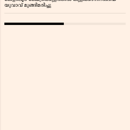
യുവാവ് മുങ്ങിമരിച്ചു