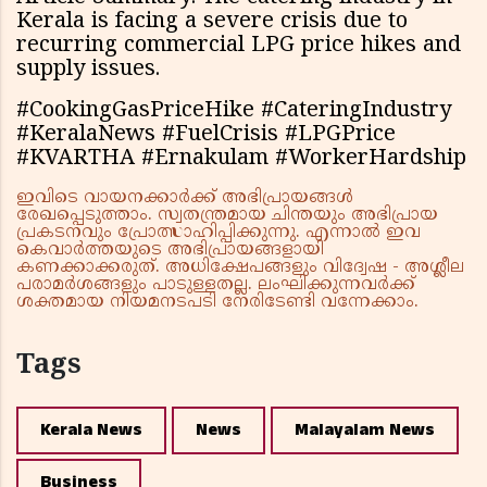
Kerala is facing a severe crisis due to
recurring commercial LPG price hikes and
supply issues.
#CookingGasPriceHike #CateringIndustry
#KeralaNews #FuelCrisis #LPGPrice
#KVARTHA #Ernakulam #WorkerHardship
ഇവിടെ വായനക്കാർക്ക് അഭിപ്രായങ്ങൾ
രേഖപ്പെടുത്താം. സ്വതന്ത്രമായ ചിന്തയും അഭിപ്രായ
പ്രകടനവും പ്രോത്സാഹിപ്പിക്കുന്നു. എന്നാൽ ഇവ
കെവാർത്തയുടെ അഭിപ്രായങ്ങളായി
കണക്കാക്കരുത്. അധിക്ഷേപങ്ങളും വിദ്വേഷ - അശ്ലീല
പരാമർശങ്ങളും പാടുള്ളതല്ല. ലംഘിക്കുന്നവർക്ക്
ശക്തമായ നിയമനടപടി നേരിടേണ്ടി വന്നേക്കാം.
Tags
Kerala News
News
Malayalam News
Business