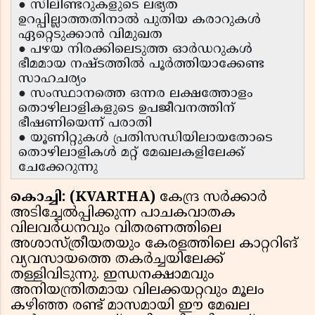
● സിലിണ്ടറുകളുടെ ലഭ്യത
ഉറപ്പില്ലാത്തതിനാൽ പുതിയ കരാറുകൾ
ഏറ്റെടുക്കാൻ വിമുഖത
● പഴയ നിരക്കിലെടുത്ത ഓർഡറുകൾ
ഭീമമായ നഷ്ടത്തിൽ പൂർത്തിയാക്കേണ്ട
സാഹചര്യം
● സംസ്ഥാനത്തെ ഒന്നര ലക്ഷത്തോളം
തൊഴിലാളികളുടെ ഉപജീവനത്തിന്
ഭീഷണിയെന്ന് പരാതി
● യൂണിറ്റുകൾ പ്രതിസന്ധിയിലായതോടെ
തൊഴിലാളികൾ മറ്റ് മേഖലകളിലേക്ക്
ചേക്കേറുന്നു
കൊച്ചി: (KVARTHA)
കേന്ദ്ര സർക്കാർ
അടിച്ചേൽപ്പിക്കുന്ന പാചകവാതക
വിലവർധനവും വിതരണത്തിലെ
അശാസ്ത്രീയതയും കേരളത്തിലെ കാറ്ററിങ്
വ്യവസായത്തെ തകർച്ചയിലേക്ക്
തള്ളിവിടുന്നു. ഇന്ധനക്ഷാമവും
അനിയന്ത്രിതമായ വിലക്കയറ്റവും മൂലം
കഴിഞ്ഞ രണ്ട് മാസമായി ഈ മേഖല