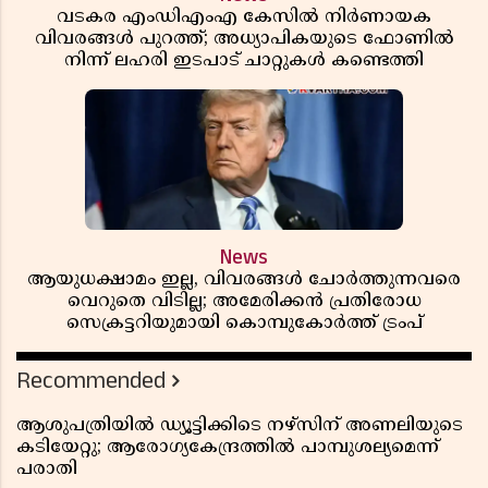
വടകര എംഡിഎംഎ കേസിൽ നിർണായക
വിവരങ്ങൾ പുറത്ത്; അധ്യാപികയുടെ ഫോണിൽ
നിന്ന് ലഹരി ഇടപാട് ചാറ്റുകൾ കണ്ടെത്തി
News
ആയുധക്ഷാമം ഇല്ല, വിവരങ്ങൾ ചോർത്തുന്നവരെ
വെറുതെ വിടില്ല; അമേരിക്കൻ പ്രതിരോധ
സെക്രട്ടറിയുമായി കൊമ്പുകോർത്ത് ട്രംപ്
Recommended
ആശുപത്രിയിൽ ഡ്യൂട്ടിക്കിടെ നഴ്സിന് അണലിയുടെ
കടിയേറ്റു; ആരോഗ്യകേന്ദ്രത്തിൽ പാമ്പുശല്യമെന്ന്
പരാതി