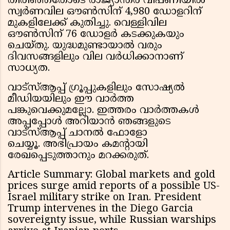
തിരിഞ്ഞതോടെ രാജ്യാന്തര വിപണിയിൽ
സ്വർണവില ഔൺസിന് 4,980 ഡോളറിന്
മുകളിലേക്ക് കുതിച്ചു. വെള്ളിവില
ഔൺസിന് 76 ഡോളർ കടക്കുകയും
ചെയ്തു. യുദ്ധമുണ്ടായാൽ വരും
ദിവസങ്ങളിലും വില വർധിക്കാനാണ്
സാധ്യത.
വാട്സ്ആപ്പ് ഗ്രൂപ്പുകളിലും സോഷ്യൽ
മീഡിയയിലും ഈ വാർത്ത
പങ്കുവെക്കുമല്ലോ. ഇത്തരം വാർത്തകൾ
അപ്പപ്പോൾ അറിയാൻ ഞങ്ങളുടെ
വാട്സ്ആപ്പ് ചാനൽ ഫോളോ
ചെയ്യൂ. അഭിപ്രായം കമന്റായി
രേഖപ്പെടുത്താനും മറക്കരുത്.
Article Summary: Global markets and gold
prices surge amid reports of a possible US-
Israel military strike on Iran. President
Trump intervenes in the Diego Garcia
sovereignty issue, while Russian warships