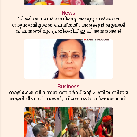
News
‘ടി ജി മോഹൻദാസിൻ്റെ അറസ്റ്റ് സർക്കാർ
ഗത്യന്തരമില്ലാതെ ചെയ്തത്’; അർജുൻ ആയങ്കി
വിഷയത്തിലും പ്രതികരിച്ച് ഇ പി ജയരാജൻ
Business
നാളികേര വികസന ബോർഡിൻ്റെ പുതിയ സിഇഒ
ആയി ദീപ ഡി നായർ; നിയമനം 5 വർഷത്തേക്ക് ​​​​​​​