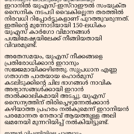
ഹൊർമുസ് കടലിടുക്കും യുദ്ധഭീതിയും
ഇറാനിൽ യുഎസ്-ഇസ്റാഈൽ സംയുക്‌ത
സൈനിക നടപടി വൈകില്ലെന്ന തരത്തിൽ
നിരവധി റിപ്പോർട്ടുകളാണ് പുറത്തുവരുന്നത്.
ഇതിന്റെ മുന്നോടിയായി 150-ലധികം
യുഎസ് കാർഗോ വിമാനങ്ങൾ
പശ്ചിമേഷ്യയിലേക്ക് നീങ്ങിയതായി
വിവരമുണ്ട്.
അതേസമയം, യുഎസ് നീക്കങ്ങളെ
പ്രതിരോധിക്കാൻ ഇറാനും
സജ്ജമായിക്കഴിഞ്ഞു. സുപ്രധാന എണ്ണ
ഗതാഗത പാതയായ ഹൊർമുസ്
കടലിടുക്കിന്റെ ചില ഭാഗങ്ങൾ നാവിക
അഭ്യാസങ്ങൾക്കായി ഇറാൻ
താൽക്കാലികമായി അടച്ചു. യുഎസ്
സൈന്യത്തിന് തിരിച്ചെഴുന്നേൽക്കാൻ
കഴിയാത്ത പ്രഹരം നൽകുമെന്ന് ഇറാനിയൻ
പരമോന്നത നേതാവ് ആയത്തുള്ള അലി
ഖമനേയി മുന്നറിയിപ്പ് നൽകിയിട്ടുണ്ട്.
ഇന്ത്യൻ വിപണിയിലെ ചാഞ്ചാട്ടം