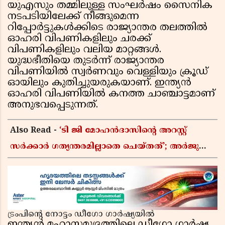
യുഎസും തമ്മിലുള്ള സംഘർഷം സൈനിക
നടപടിയിലേക്ക് നീങ്ങുമെന്ന
റിപ്പോർട്ടുകൾക്കിടെ രാജ്യാന്തര തലത്തിൽ
ഓഹരി വിപണികളിലും ചരക്ക്
വിപണികളിലും വലിയ മാറ്റങ്ങൾ.
യുദ്ധഭീതിയെ തുടർന്ന് രാജ്യാന്തര
വിപണിയിൽ സ്വർണവും വെള്ളിയും ക്രൂഡ്
ഓയിലും കുതിച്ചുയരുകയാണ്. ഇന്ത്യൻ
ഓഹരി വിപണിയിൽ കനത്ത ചാഞ്ചാട്ടമാണ്
അനുഭവപ്പെടുന്നത്.
Also Read -
‘ടി ജി മോഹൻദാസിൻ്റെ അറസ്റ്റ്
സർക്കാർ ഗത്യന്തരമില്ലാതെ ചെയ്തത്’; അർജുൻ
ആയങ്കി വിഷയത്തിലും പ്രതികരിച്ച് ഇ പി
ജയരാജൻ
ട്രംപിന്റെ നോട്ടം ഡീഗോ ഗാർഷ്യയിൽ
ഇന്ത്യൻ മഹാസമുദ്രത്തിലെ ഡീഗോ ഗാർഷ്യ