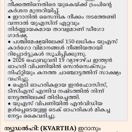
നീക്കത്തിനെതിരെ യുകെയ്ക്ക് ട്രംപിന്റെ
കർശന മുന്നറിയിപ്പ്.
● ഇറാനിൽ സൈനിക നീക്കം നടത്തേണ്ടി
വന്നാൽ യുഎസിന് ഏറ്റവും
നിർണ്ണായകമായ താവളമാണ് ഡീഗോ
ഗാർഷ്യ.
● പശ്ചിമേഷ്യയിലേക്ക് 150-ലധികം യുഎസ്
കാർഗോ വിമാനങ്ങൾ നീങ്ങിയതായി
റിപ്പോർട്ടുകൾ സൂചിപ്പിക്കുന്നു.
● 2026 ഫെബ്രുവരി 19 വ്യാഴാഴ്ച ഇന്ത്യൻ
ഓഹരി വിപണിയിൽ സെൻസെക്സും
നിഫ്റ്റിയും കനത്ത ചാഞ്ചാട്ടത്തിന് സാക്ഷ്യം
വഹിച്ചു.
● ഐടി ഓഹരികളായ ഇൻഫോസിസ്,
ടിസിഎസ് എന്നിവ നഷ്ടത്തിൽ നിന്ന്
നേട്ടത്തിലേക്ക് തിരിച്ചെത്തി.
● യുഎസ് വിപണിയിൽ എൻവിഡിയ
ഉൾപ്പെടെയുള്ള ടെക് ഓഹരികൾ മികച്ച
നേട്ടം കൈവരിച്ചു.
ന്യൂഡൽഹി: (KVARTHA)
ഇറാനും