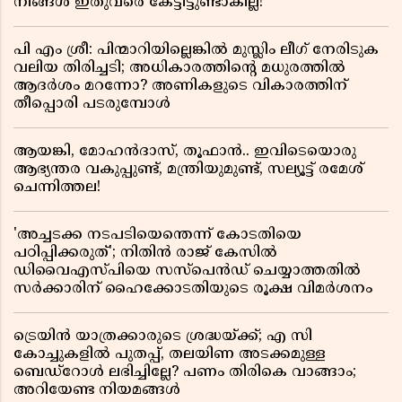
നിങ്ങൾ ഇതുവരെ കേട്ടിട്ടുണ്ടാകില്ല!
പി എം ശ്രീ: പിന്മാറിയില്ലെങ്കിൽ മുസ്ലിം ലീഗ് നേരിടുക
വലിയ തിരിച്ചടി; അധികാരത്തിന്റെ മധുരത്തിൽ
ആദർശം മറന്നോ? അണികളുടെ വികാരത്തിന്
തീപ്പൊരി പടരുമ്പോൾ
ആയങ്കി, മോഹൻദാസ്, തൂഫാൻ.. ഇവിടെയൊരു
ആഭ്യന്തര വകുപ്പുണ്ട്, മന്ത്രിയുമുണ്ട്, സല്യൂട്ട് രമേശ്‌
ചെന്നിത്തല!
'അച്ചടക്ക നടപടിയെന്തെന്ന് കോടതിയെ
പഠിപ്പിക്കരുത്'; നിതിൻ രാജ് കേസിൽ
ഡിവൈഎസ്പിയെ സസ്പെൻഡ് ചെയ്യാത്തതിൽ
സർക്കാരിന് ഹൈക്കോടതിയുടെ രൂക്ഷ വിമർശനം
ട്രെയിൻ യാത്രക്കാരുടെ ശ്രദ്ധയ്ക്ക്; എ സി
കോച്ചുകളിൽ പുതപ്പ്, തലയിണ അടക്കമുള്ള
ബെഡ്റോൾ ലഭിച്ചില്ലേ? പണം തിരികെ വാങ്ങാം;
അറിയേണ്ട നിയമങ്ങൾ