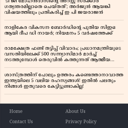
‘ടി ജി മോഹൻദാസിൻ്റെ അറസ്റ്റ് സർക്കാർ
ഗത്യന്തരമില്ലാതെ ചെയ്തത്’; അർജുൻ ആയങ്കി
വിഷയത്തിലും പ്രതികരിച്ച് ഇ പി ജയരാജൻ
നാളികേര വികസന ബോർഡിൻ്റെ പുതിയ സിഇഒ
ആയി ദീപ ഡി നായർ; നിയമനം 5 വർഷത്തേക്ക് ​​​​​​​
രാമക്ഷേത്ര ഫണ്ട് തട്ടിപ്പ് വിവാദം; പ്രധാനമന്ത്രിയുടെ
വസതിയിലേക്ക് 500 സന്ന്യാസിമാർ മാർച്ച്
നടത്തുമ്പോൾ തെരുവിൽ കത്തുന്നത് ആത്മീയ
രോഷം
ശാസ്ത്രത്തിന് പോലും ഉത്തരം കണ്ടെത്താനാവാത്ത
ഇന്ത്യയിലെ 5 വലിയ രഹസ്യങ്ങൾ! ഇതിൽ പലതും
നിങ്ങൾ ഇതുവരെ കേട്ടിട്ടുണ്ടാകില്ല!
Home
About Us
Contact Us
Privacy Policy