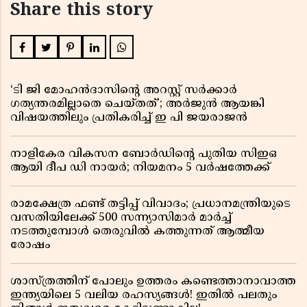
Share this story
‘ടി ജി മോഹൻദാസിൻ്റെ അറസ്റ്റ് സർക്കാർ
ഗത്യന്തരമില്ലാതെ ചെയ്തത്’; അർജുൻ ആയങ്കി
വിഷയത്തിലും പ്രതികരിച്ച് ഇ പി ജയരാജൻ
നാളികേര വികസന ബോർഡിൻ്റെ പുതിയ സിഇഒ
ആയി ദീപ ഡി നായർ; നിയമനം 5 വർഷത്തേക്ക് ​​​​​​​
രാമക്ഷേത്ര ഫണ്ട് തട്ടിപ്പ് വിവാദം; പ്രധാനമന്ത്രിയുടെ
വസതിയിലേക്ക് 500 സന്ന്യാസിമാർ മാർച്ച്
നടത്തുമ്പോൾ തെരുവിൽ കത്തുന്നത് ആത്മീയ
രോഷം
ശാസ്ത്രത്തിന് പോലും ഉത്തരം കണ്ടെത്താനാവാത്ത
ഇന്ത്യയിലെ 5 വലിയ രഹസ്യങ്ങൾ! ഇതിൽ പലതും