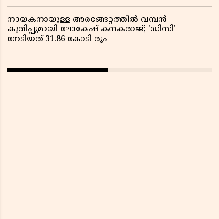
നായകനായുള്ള അരങ്ങേറ്റത്തിൽ വമ്പൻ
കുതിപ്പുമായി ലോകേഷ് കനകരാജ്; 'ഡിസി'
നേടിയത് 31.86 കോടി രൂപ