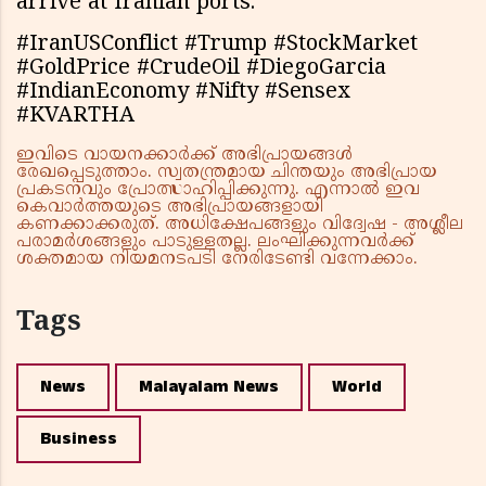
arrive at Iranian ports.
#IranUSConflict #Trump #StockMarket
#GoldPrice #CrudeOil #DiegoGarcia
#IndianEconomy #Nifty #Sensex
#KVARTHA
ഇവിടെ വായനക്കാർക്ക് അഭിപ്രായങ്ങൾ
രേഖപ്പെടുത്താം. സ്വതന്ത്രമായ ചിന്തയും അഭിപ്രായ
പ്രകടനവും പ്രോത്സാഹിപ്പിക്കുന്നു. എന്നാൽ ഇവ
കെവാർത്തയുടെ അഭിപ്രായങ്ങളായി
കണക്കാക്കരുത്. അധിക്ഷേപങ്ങളും വിദ്വേഷ - അശ്ലീല
പരാമർശങ്ങളും പാടുള്ളതല്ല. ലംഘിക്കുന്നവർക്ക്
ശക്തമായ നിയമനടപടി നേരിടേണ്ടി വന്നേക്കാം.
Tags
News
Malayalam News
World
Business