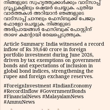
നിങ്ങളുടെ സുഹൃത്തുക്കൾക്കും വാട്സാപ്പ്
ഗ്രൂപ്പുകളിലും ഷെയർ ചെയ്യുക. പുതിയ
വാർത്തകൾ അറിയാൻ ഞങ്ങളുടെ
വാട്സാപ്പ് ചാനലും ഫേസ്ബുക്ക് പേജും
ഫോളോ ചെയ്യുക. നിങ്ങളുടെ
അഭിപ്രായങ്ങൾ ഫേസ്ബുക് പോസ്റ്റിന്
താഴെ കമൻ്റായി രേഖപ്പെടുത്തുക.
Article Summary: India witnessed a record
inflow of Rs 39,640 crore in foreign
portfolio investment during June 2026,
driven by tax exemptions on government
bonds and expectations of inclusion in
global bond indices, strengthening the
rupee and foreign exchange reserves.
#ForeignInvestment #IndianEconomy
#RecordInflow #GovernmentBonds
#FinancialNews #MalayalamNews
#AmmuNews