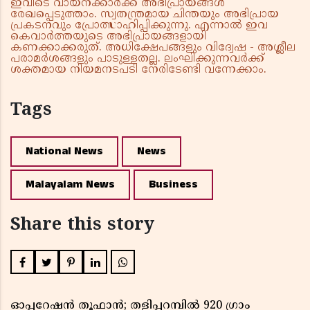
ഇവിടെ വായനക്കാർക്ക് അഭിപ്രായങ്ങൾ
രേഖപ്പെടുത്താം. സ്വതന്ത്രമായ ചിന്തയും അഭിപ്രായ
പ്രകടനവും പ്രോത്സാഹിപ്പിക്കുന്നു. എന്നാൽ ഇവ
കെവാർത്തയുടെ അഭിപ്രായങ്ങളായി
കണക്കാക്കരുത്. അധിക്ഷേപങ്ങളും വിദ്വേഷ - അശ്ലീല
പരാമർശങ്ങളും പാടുള്ളതല്ല. ലംഘിക്കുന്നവർക്ക്
ശക്തമായ നിയമനടപടി നേരിടേണ്ടി വന്നേക്കാം.
Tags
National News
News
Malayalam News
Business
Share this story
ഓപ്പറേഷൻ തൂഫാൻ; തളിപ്പറമ്പിൽ 920 ഗ്രാം