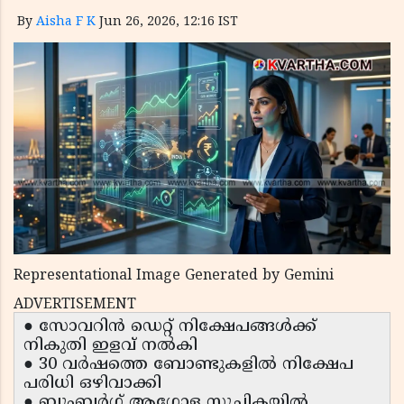
By
Aisha F K
Jun 26, 2026, 12:16 IST
Representational Image Generated by Gemini
ADVERTISEMENT
● സോവറിൻ ഡെറ്റ് നിക്ഷേപങ്ങൾക്ക്
നികുതി ഇളവ് നൽകി
● 30 വർഷത്തെ ബോണ്ടുകളിൽ നിക്ഷേപ
പരിധി ഒഴിവാക്കി
● ബ്ലൂംബർഗ് ആഗോള സൂചികയിൽ