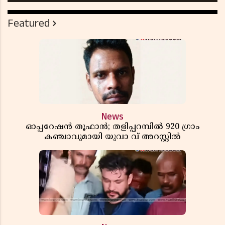
Featured
News
ഓപ്പറേഷൻ തൂഫാൻ; തളിപ്പറമ്പിൽ 920 ഗ്രാം
കഞ്ചാവുമായി യുവാ വ് അറസ്റ്റിൽ