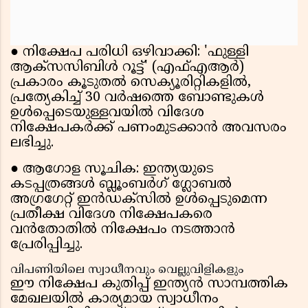
● നിക്ഷേപ പരിധി ഒഴിവാക്കി: 'ഫുള്ളി
ആക്‌സസിബിൾ റൂട്ട്' (എഫ്എആർ)
പ്രകാരം കൂടുതൽ സെക്യൂരിറ്റികളിൽ,
പ്രത്യേകിച്ച് 30 വർഷത്തെ ബോണ്ടുകൾ
ഉൾപ്പെടെയുള്ളവയിൽ വിദേശ
നിക്ഷേപകർക്ക് പണംമുടക്കാൻ അവസരം
ലഭിച്ചു.
● ആഗോള സൂചിക: ഇന്ത്യയുടെ
കടപ്പത്രങ്ങൾ ബ്ലൂംബർഗ് ഗ്ലോബൽ
അഗ്രഗേറ്റ് ഇൻഡക്സിൽ ഉൾപ്പെടുമെന്ന
പ്രതീക്ഷ വിദേശ നിക്ഷേപകരെ
വൻതോതിൽ നിക്ഷേപം നടത്താൻ
പ്രേരിപ്പിച്ചു.
വിപണിയിലെ സ്വാധീനവും വെല്ലുവിളികളും
ഈ നിക്ഷേപ കുതിപ്പ് ഇന്ത്യൻ സാമ്പത്തിക
മേഖലയിൽ കാര്യമായ സ്വാധീനം