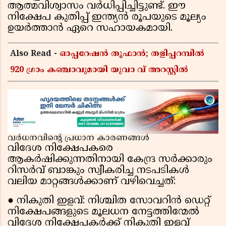
ആത്മവിശ്വാസം വർധിപ്പിച്ചിട്ടുണ്ട്. ഈ
നിക്ഷേപ കുതിപ്പ് ഇന്ത്യൻ രൂപയുടെ മൂല്യം
ഉയർത്താൻ ഏറെ സഹായകമായി.
Also Read -
ഓപ്പറേഷൻ തൂഫാൻ; തളിപ്പറമ്പിൽ
920 ഗ്രാം കഞ്ചാവുമായി യുവാ വ് അറസ്റ്റിൽ
വർധനവിൻ്റെ പ്രധാന കാരണങ്ങൾ
വിദേശ നിക്ഷേപകരെ
ആകർഷിക്കുന്നതിനായി കേന്ദ്ര സർക്കാരും
റിസർവ് ബാങ്കും സ്വീകരിച്ച നടപടികൾ
വലിയ മാറ്റങ്ങൾക്കാണ് വഴിവെച്ചത്:
● നികുതി ഇളവ്: നിശ്ചിത സോവറിൻ ഡെറ്റ്
നിക്ഷേപങ്ങളുടെ മൂലധന നേട്ടത്തിന്മേൽ
വിദേശ നിക്ഷേപകർക്ക് നികുതി ഇളവ്