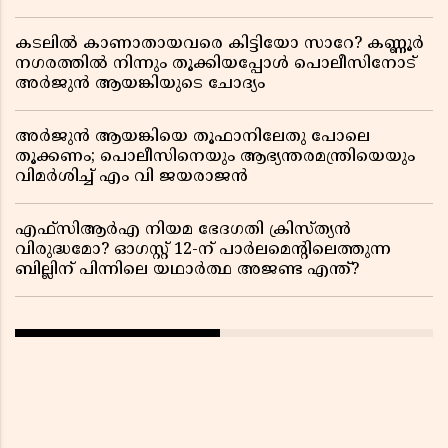
കടലിൽ കാണാതായവരെ കിട്ടിയോ സാറേ? കണ്ണൂർ
നഗരത്തിൽ നിന്നും തൂക്കിയപ്പോൾ പൊലീസിനോട്
അർജുൻ ആയങ്കിയുടെ ചോദ്യം
അർജുൻ ആയങ്കിയെ തൂഫാനിലേതു പോലെ
തൂക്കണം; പൊലീസിനെയും ആഭ്യന്തരമന്ത്രിയെയും
വിമർശിച്ച് എം വി ജയരാജൻ
എഫ്സിആർഎ നിയമ ഭേദഗതി ക്രിസ്ത്യൻ
വിരുദ്ധമോ? ഓഗസ്റ്റ് 12-ന് പാർലമെന്റിലെത്തുന്ന
ബില്ലിന് പിന്നിലെ യഥാർത്ഥ അജണ്ട എന്ത്?