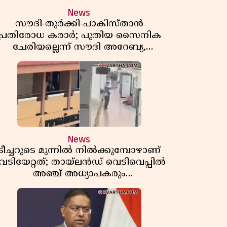
News
സൗദി-തുർക്കി-പാകിസ്താൻ
പ്രതിരോധ കരാർ; പുതിയ സൈനിക
ചേരിയല്ലെന്ന് സൗദി അറേബ്യ,
വിമർശനവുമായി ഇറാൻ
News
ടീച്ചറുടെ മുന്നിൽ നിൽക്കുമ്പോഴാണ്
െടിയേറ്റത്; തായ്‌ലൻഡ് വെടിവെപ്പിൽ
അഞ്ച് അധ്യാപകരും
മുത്തശ്ശീമുത്തശ്ശന്മാരും കൊല്ലപ്പെട്ടു,
മരണസംഖ്യ 7; ഞെട്ടിക്കുന്ന
വെളിപ്പെടുത്തലുകൾ