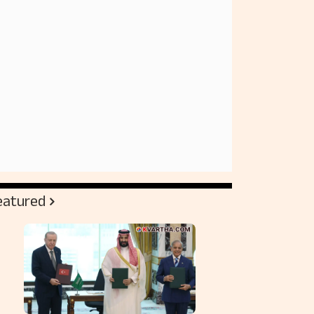
eatured