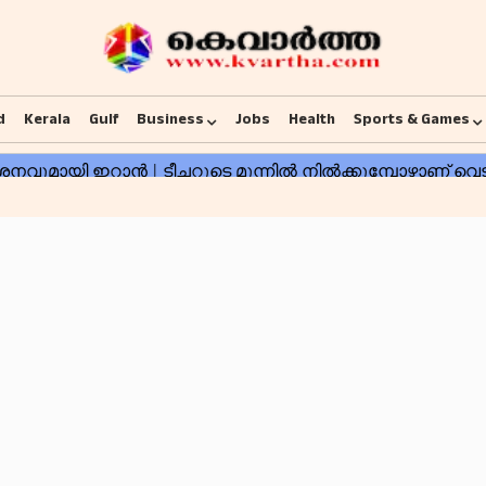
d
Kerala
Gulf
Business
Jobs
Health
Sports & Games