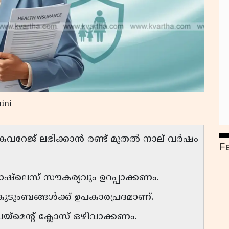
ini
 കവറേജ് ലഭിക്കാൻ രണ്ട് മുതൽ നാല് വർഷം
F
്യാഷ്‌ലെസ് സൗകര്യവും ഉറപ്പാക്കണം.
 കുടുംബങ്ങൾക്ക് ഉപകാരപ്രദമാണ്.
്‌മെന്റ് ക്ലോസ് ഒഴിവാക്കണം.