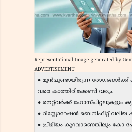
Representational Image generated by Gem
ADVERTISEMENT
● മുൻപുണ്ടായിരുന്ന രോഗങ്ങൾക്ക്
വരെ കാത്തിരിക്കേണ്ടി വരും.
● നെറ്റ്‌വർക്ക് ഹോസ്പിറ്റലുകളും ക
● റീസ്റ്റോറേഷൻ ബെനിഫിറ്റ് വലിയ
● പ്രീമിയം കുറവാണെങ്കിലും കോ-പേയ