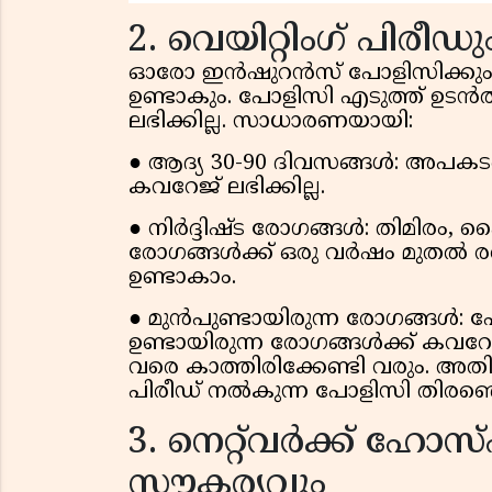
2. വെയിറ്റിംഗ് പിരീ
ഓരോ ഇൻഷുറൻസ് പോളിസിക്കും ഒരു
ഉണ്ടാകും. പോളിസി എടുത്ത് ഉടൻ
ലഭിക്കില്ല. സാധാരണയായി:
● ആദ്യ 30-90 ദിവസങ്ങൾ: അപകട
കവറേജ് ലഭിക്കില്ല.
● നിർദ്ദിഷ്ട രോഗങ്ങൾ: തിമിരം,
രോഗങ്ങൾക്ക് ഒരു വർഷം മുതൽ രണ്
ഉണ്ടാകാം.
● മുൻപുണ്ടായിരുന്ന രോഗങ്ങൾ: പോ
ഉണ്ടായിരുന്ന രോഗങ്ങൾക്ക് കവറേ
വരെ കാത്തിരിക്കേണ്ടി വരും. അതി
പിരീഡ് നൽകുന്ന പോളിസി തിരഞ്ഞ
3. നെറ്റ്‌വർക്ക് ഹോസ
സൗകര്യവും