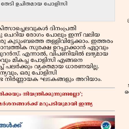
ശം തേടി ഉചിതമായ പോളിസി
ികിത്സാച്ചെലവുകൾ ദിനംപ്രതി
രു ചെറിയ രോഗം പോലും ഇന്ന് വലിയ
രു കുടുംബത്തെ തള്ളിവിട്ടേക്കാം. ഇത്തരം
്പത്തിക സുരക്ഷ ഉറപ്പാക്കാൻ ഏറ്റവും
ുറൻസ്. എന്നാൽ, വിപണിയിൽ ലഭ്യമായ
റവും മികച്ച പോളിസി എങ്ങനെ
്ച് പലർക്കും വ്യക്തമായ ധാരണയില്ല.
്യവും, ഒരു പോളിസി
േണ്ട നിർണ്ണായക ഘടകങ്ങളും അറിയാം.
വ
യും നിയന്ത്രിക്കുന്നുണ്ടല്ലോ’;
നങ്ങൾക്ക് മറുപടിയുമായി ഇന്ത്യ