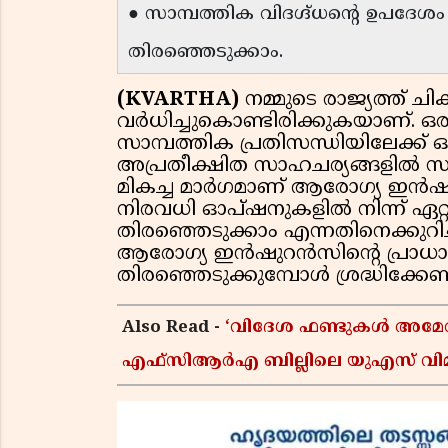
● സാമ്പത്തിക വിദഗ്ദ്ധൻ്റെ ഉപദേ
തിരഞ്ഞെടുക്കാം.
(KVARTHA)
നമ്മുടെ രാജ്യത്ത് ച
വർധിച്ചുകൊണ്ടിരിക്കുകയാണ്. ഒ
സാമ്പത്തിക പ്രതിസന്ധിയിലേക്ക് ഒ
അപ്രതീക്ഷിത സാഹചര്യങ്ങളിൽ സാമ
മികച്ച മാർഗമാണ് ആരോഗ്യ ഇൻഷ
നിരവധി ഓപ്ഷനുകളിൽ നിന്ന് ഏറ്
തിരഞ്ഞെടുക്കാം എന്നതിനെക്കുറിച
ആരോഗ്യ ഇൻഷുറൻസിന്റെ പ്രാധാന
തിരഞ്ഞെടുക്കുമ്പോൾ ശ്രദ്ധിക്ക
Also Read -
‘വിദേശ ഫണ്ടുകൾ അമേരിക്ക
എഫ്സിആർഎ ബില്ലിലെ യുഎസ് വിമർശ