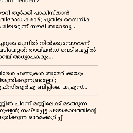
ecommended
ൗദി-തുർക്കി-പാകിസ്താൻ
്രതിരോധ കരാർ; പുതിയ സൈനിക
േരിയല്ലെന്ന് സൗദി അറേബ്യ,
ിമർശനവുമായി ഇറാൻ
ീച്ചറുടെ മുന്നിൽ നിൽക്കുമ്പോഴാണ്
െടിയേറ്റത്; തായ്‌ലൻഡ് വെടിവെപ്പിൽ
ഞ്ച് അധ്യാപകരും
ത്തശ്ശീമുത്തശ്ശന്മാരും കൊല്ലപ്പെട്ടു,
രണസംഖ്യ 7; ഞെട്ടിക്കുന്ന
വിദേശ ഫണ്ടുകൾ അമേരിക്കയും
െളിപ്പെടുത്തലുകൾ
യന്ത്രിക്കുന്നുണ്ടല്ലോ’;
ഫ്സിആർഎ ബില്ലിലെ യുഎസ്
ിമർശനങ്ങൾക്ക് മറുപടിയുമായി ഇന്ത്യ
്ണിൽ പിറന്ന് മണ്ണിലേക്ക് മടങ്ങുന്ന
നുഷ്യൻ; നഷ്ടപ്പെട്ട പഴയകാലത്തിൻ്റെ
ുരിക്കുന്ന ഓർമക്കുറിപ്പ്