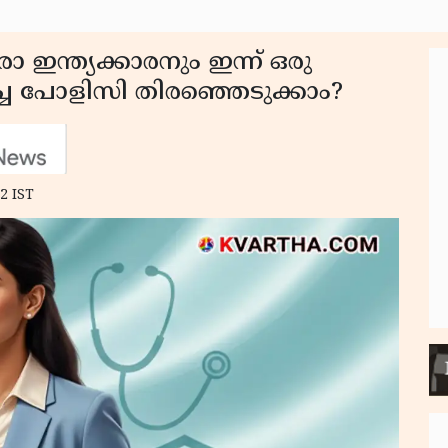
്ത്യക്കാരനും ഇന്ന് ഒരു
്ച പോളിസി തിരഞ്ഞെടുക്കാം?
2 IST