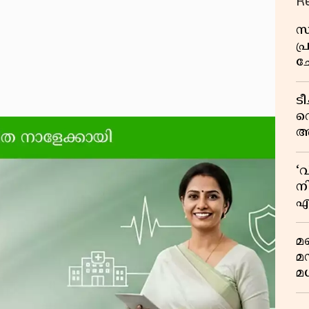
R
സ
പ
ച
വ
ട
വ
അ
മു
മ
‘
വ
നി
എ
വ
മണ
മ
മധ