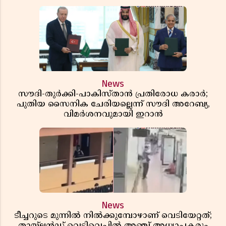
News
സൗദി-തുർക്കി-പാകിസ്താൻ പ്രതിരോധ കരാർ;
പുതിയ സൈനിക ചേരിയല്ലെന്ന് സൗദി അറേബ്യ,
വിമർശനവുമായി ഇറാൻ
News
ടീച്ചറുടെ മുന്നിൽ നിൽക്കുമ്പോഴാണ് വെടിയേറ്റത്;
തായ്‌ലൻഡ് വെടിവെപ്പിൽ അഞ്ച് അധ്യാപകരും