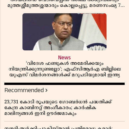
മുത്തശ്ശീമുത്തശ്ശന്മാരും കൊല്ലപ്പെട്ടു, മരണസംഖ്യ 7;
ഞെട്ടിക്കുന്ന വെളിപ്പെടുത്തലുകൾ
News
‘വിദേശ ഫണ്ടുകൾ അമേരിക്കയും
നിയന്ത്രിക്കുന്നുണ്ടല്ലോ’; എഫ്സിആർഎ ബില്ലിലെ
യുഎസ് വിമർശനങ്ങൾക്ക് മറുപടിയുമായി ഇന്ത്യ
Recommended
23,731 കോടി രൂപയുടെ ഗോബർധൻ പദ്ധതിക്ക്
കേന്ദ്ര കാബിനറ്റ് അംഗീകാരം; കാർഷിക
മാലിന്യങ്ങൾ ഇനി ഊർജമാകും
സൗദി-തുർക്കി-പാകിസ്താൻ പ്രതിരോധ കരാർ;