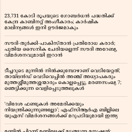
23,731 കോടി രൂപയുടെ ഗോബർധൻ പദ്ധതിക്ക്
കേന്ദ്ര കാബിനറ്റ് അംഗീകാരം; കാർഷിക
മാലിന്യങ്ങൾ ഇനി ഊർജമാകും
സൗദി-തുർക്കി-പാകിസ്താൻ പ്രതിരോധ കരാർ;
പുതിയ സൈനിക ചേരിയല്ലെന്ന് സൗദി അറേബ്യ,
വിമർശനവുമായി ഇറാൻ
ടീച്ചറുടെ മുന്നിൽ നിൽക്കുമ്പോഴാണ് വെടിയേറ്റത്;
തായ്‌ലൻഡ് വെടിവെപ്പിൽ അഞ്ച് അധ്യാപകരും
മുത്തശ്ശീമുത്തശ്ശന്മാരും കൊല്ലപ്പെട്ടു, മരണസംഖ്യ 7;
ഞെട്ടിക്കുന്ന വെളിപ്പെടുത്തലുകൾ
‘വിദേശ ഫണ്ടുകൾ അമേരിക്കയും
നിയന്ത്രിക്കുന്നുണ്ടല്ലോ’; എഫ്സിആർഎ ബില്ലിലെ
യുഎസ് വിമർശനങ്ങൾക്ക് മറുപടിയുമായി ഇന്ത്യ
മണ്ണിൽ പിറന്ന് മണ്ണിലേക്ക് മടങ്ങുന്ന മനുഷ്യൻ;