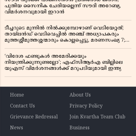
പുതിയ സൈനിക ചേരിയല്ലെന്ന് സൗദി അറേബ്യ,
വിമർശനവുമായി ഇറാൻ
ടീച്ചറുടെ മുന്നിൽ നിൽക്കുമ്പോഴാണ് വെടിയേറ്റത്;
തായ്‌ലൻഡ് വെടിവെപ്പിൽ അഞ്ച് അധ്യാപകരും
മുത്തശ്ശീമുത്തശ്ശന്മാരും കൊല്ലപ്പെട്ടു, മരണസംഖ്യ 7;
ഞെട്ടിക്കുന്ന വെളിപ്പെടുത്തലുകൾ
‘വിദേശ ഫണ്ടുകൾ അമേരിക്കയും
നിയന്ത്രിക്കുന്നുണ്ടല്ലോ’; എഫ്സിആർഎ ബില്ലിലെ
യുഎസ് വിമർശനങ്ങൾക്ക് മറുപടിയുമായി ഇന്ത്യ
Home
About Us
Contact Us
Privacy Policy
Grievance Redressal
Join Kvartha Team Club
News
Business