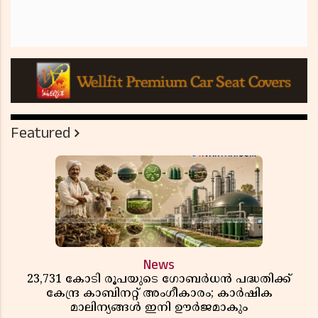
Featured
News
23,731 കോടി രൂപയുടെ ഗോബർധൻ പദ്ധതിക്ക്
കേന്ദ്ര കാബിനറ്റ് അംഗീകാരം; കാർഷിക
മാലിന്യങ്ങൾ ഇനി ഊർജമാകും