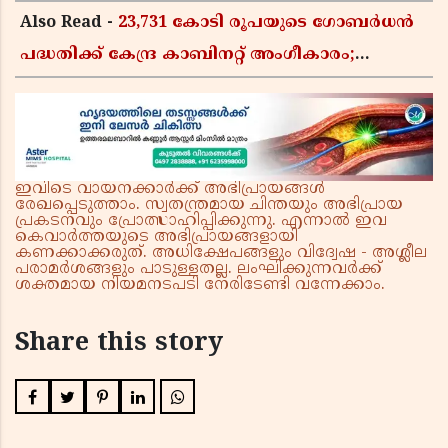
Also Read -
23,731 കോടി രൂപയുടെ ഗോബർധൻ
പദ്ധതിക്ക് കേന്ദ്ര കാബിനറ്റ് അംഗീകാരം;
കാർഷിക മാലിന്യങ്ങൾ ഇനി ഊർജമാകും
ഇവിടെ വായനക്കാർക്ക് അഭിപ്രായങ്ങൾ
രേഖപ്പെടുത്താം. സ്വതന്ത്രമായ ചിന്തയും അഭിപ്രായ
പ്രകടനവും പ്രോത്സാഹിപ്പിക്കുന്നു. എന്നാൽ ഇവ
കെവാർത്തയുടെ അഭിപ്രായങ്ങളായി
കണക്കാക്കരുത്. അധിക്ഷേപങ്ങളും വിദ്വേഷ - അശ്ലീല
പരാമർശങ്ങളും പാടുള്ളതല്ല. ലംഘിക്കുന്നവർക്ക്
ശക്തമായ നിയമനടപടി നേരിടേണ്ടി വന്നേക്കാം.
Share this story