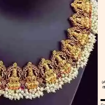
സ
ക
അ