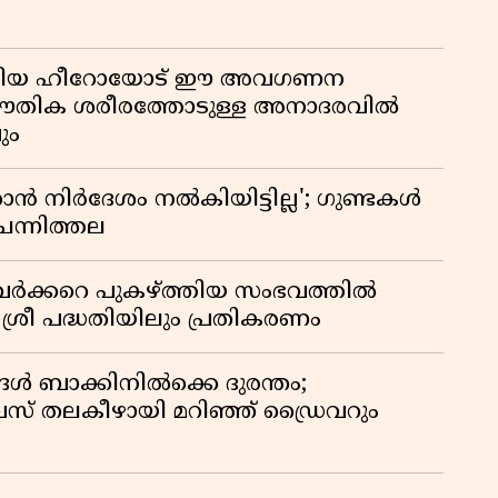
ടങ്ങിയ ഹീറോയോട് ഈ അവഗണന
 ഭൗതിക ശരീരത്തോടുള്ള അനാദരവിൽ
ും
 നിർദേശം നൽകിയിട്ടില്ല'; ഗുണ്ടകൾ
ചെന്നിത്തല
ർക്കറെ പുകഴ്ത്തിയ സംഭവത്തിൽ
 ശ്രീ പദ്ധതിയിലും പ്രതികരണം
ങൾ ബാക്കിനിൽക്കെ ദുരന്തം;
 തലകീഴായി മറിഞ്ഞ് ഡ്രൈവറും