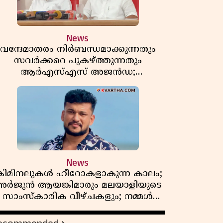
News
വന്ദേമാതരം നിർബന്ധമാക്കുന്നതും
സവർക്കറെ പുകഴ്ത്തുന്നതും
ആർഎസ്എസ് അജൻഡ;
ർക്കാരിനെതിരെ പിണറായി വിജയൻ
News
്രിമിനലുകൾ ഹീറോകളാകുന്ന കാലം;
ർജുൻ ആയങ്കിമാരും മലയാളിയുടെ
സാംസ്കാരിക വീഴ്ചകളും; നമ്മൾ
എങ്ങോട്ടാണ് പോകുന്നത്