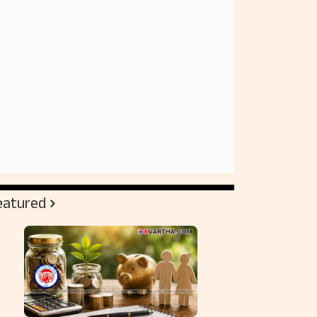
eatured