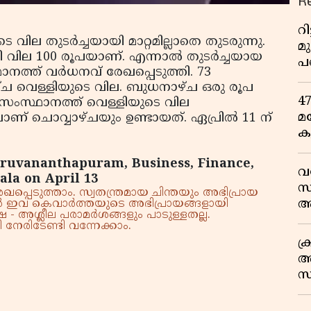
R
റ
ല തുടര്‍ച്ചയായി മാറ്റമില്ലാതെ തുടരുന്നു.
മ
 വില 100 രൂപയാണ്. എന്നാല്‍ തുടര്‍ച്ചയായ
പ
നത്ത് വര്‍ധനവ് രേഖപ്പെടുത്തി. 73
ഒ
ഴ്ച വെള്ളിയുടെ വില. ബുധനാഴ്ച ഒരു രൂപ
4
ും സംസ്ഥാനത്ത് വെള്ളിയുടെ വില
മ
വാണ് ചൊവ്വാഴ്ചയും ഉണ്ടായത്. ഏപ്രില്‍ 11 ന്
ക
ര
hiruvananthapuram, Business, Finance,
ഇ
വ
ala on April 13
വ
സ
്പെടുത്താം. സ്വതന്ത്രമായ ചിന്തയും അഭിപ്രായ
ആ
്നാൽ ഇവ കെവാർത്തയുടെ അഭിപ്രായങ്ങളായി
 - അശ്ലീല പരാമർശങ്ങളും പാടുള്ളതല്ല.
സ
നേരിടേണ്ടി വന്നേക്കാം.
ക
അ
സ
എ