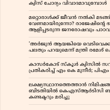
ക്വിസ് ചോദ്യം വിവാദമാവുമ്പോൾ
മറ്റൊരാൾക്ക് ജീവൻ നൽകി മ
വേണമായിരുന്നോ? രാജേഷിൻ്റെ
ആളിപ്പടരുന്ന ജനരോഷവും പാഠവ
'അർജുൻ ആയങ്കിയെ വെടിവെക്കാൻ
പലതും പറയുമെന്ന് മന്ത്രി രമേശ് 
കാസർകോട് സ്കൂൾ ക്വിസിൽ സവ
പ്രതികരിച്ച് എം കെ മുനീർ; പിഎം
ലക്ഷ്യസ്ഥാനത്തെത്താൻ നിമിഷങ്
ബിടതിയിൽ കെഎസ്ആർടിസി ബസ്
കണ്ടക്ടറും മരിച്ചു