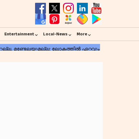
Entertainment
Local-News
More