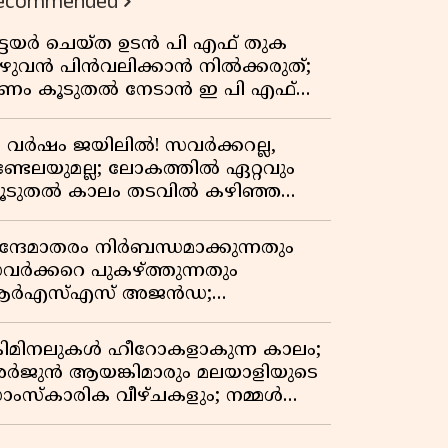
ecommended
ിട്ടയർ ചെയ്ത ഉടൻ പി എഫ് തുക
ുഴുവൻ പിൻവലിക്കാൻ നിൽക്കരുത്;
ണം കൂടുതൽ നേടാൻ ഇ പി എഫ്
യുടെ നിയമം അറിയാം
7 വർഷം ജയിലിൽ! സവർക്കറല്ല,
ണ്ടേലയുമല്ല; ലോകത്തിൽ ഏറ്റവും
ൂടുതൽ കാലം തടവിൽ കഴിഞ്ഞ
ാഷ്ട്രീയ തടവുകാരൻ ഇദ്ദേഹം! ഒരു
ന്ത്യൻ സ്വാതന്ത്ര്യസമര സേനാനിയുടെ
ന്ദേമാതരം നിർബന്ധമാക്കുന്നതും
േറിട്ട കഥ
വർക്കറെ പുകഴ്ത്തുന്നതും
ർഎസ്എസ് അജൻഡ;
ർക്കാരിനെതിരെ പിണറായി വിജയൻ
്രിമിനലുകൾ ഹീറോകളാകുന്ന കാലം;
ർജുൻ ആയങ്കിമാരും മലയാളിയുടെ
ാംസ്കാരിക വീഴ്ചകളും; നമ്മൾ
ങ്ങോട്ടാണ് പോകുന്നത്