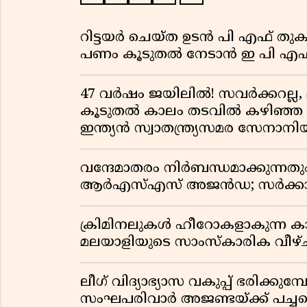
റിട്ടയർ ചെയ്ത ഉടൻ പി എഫ് തുക
പണം കൂടുതൽ നേടാൻ ഇ പി എഫ്
47 വർഷം ജയിലിൽ! സവർക്കറല്ല, 
കൂടുതൽ കാലം തടവിൽ കഴിഞ്ഞ രാ
ഇന്ത്യൻ സ്വാതന്ത്ര്യസമര സേനാനി
വന്ദേമാതരം നിർബന്ധമാക്കുന്നതു
ആർഎസ്എസ് അജൻഡ; സർക്കാര
ക്രിമിനലുകൾ ഹീറോകളാകുന്ന ക
മലയാളിയുടെ സാംസ്കാരിക വീഴ്ച
ലീഗ് വിദ്യാഭ്യാസ വകുപ്പ് ഭരിക്കുമ
സംഘപരിവാർ അജണ്ടയ്ക്ക് പച്ചക്ക