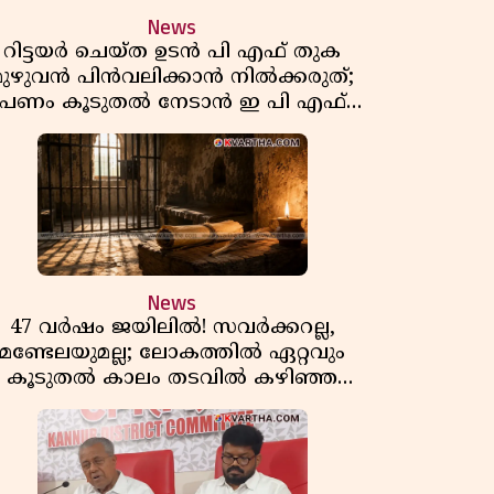
News
റിട്ടയർ ചെയ്ത ഉടൻ പി എഫ് തുക
മുഴുവൻ പിൻവലിക്കാൻ നിൽക്കരുത്;
പണം കൂടുതൽ നേടാൻ ഇ പി എഫ്
ഒയുടെ നിയമം അറിയാം
News
47 വർഷം ജയിലിൽ! സവർക്കറല്ല,
മണ്ടേലയുമല്ല; ലോകത്തിൽ ഏറ്റവും
കൂടുതൽ കാലം തടവിൽ കഴിഞ്ഞ
രാഷ്ട്രീയ തടവുകാരൻ ഇദ്ദേഹം! ഒരു
ന്ത്യൻ സ്വാതന്ത്ര്യസമര സേനാനിയുടെ
വേറിട്ട കഥ