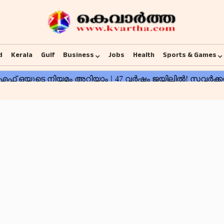
d
Kerala
Gulf
Business
Jobs
Health
Sports & Games