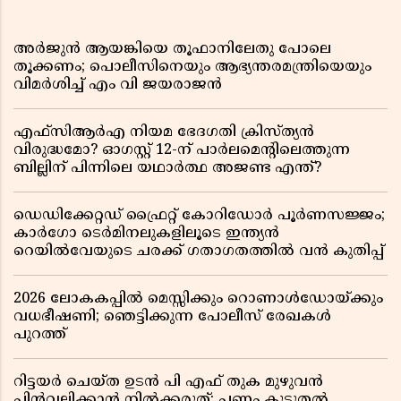
അർജുൻ ആയങ്കിയെ തൂഫാനിലേതു പോലെ
തൂക്കണം; പൊലീസിനെയും ആഭ്യന്തരമന്ത്രിയെയും
വിമർശിച്ച് എം വി ജയരാജൻ
എഫ്സിആർഎ നിയമ ഭേദഗതി ക്രിസ്ത്യൻ
വിരുദ്ധമോ? ഓഗസ്റ്റ് 12-ന് പാർലമെന്റിലെത്തുന്ന
ബില്ലിന് പിന്നിലെ യഥാർത്ഥ അജണ്ട എന്ത്?
ഡെഡിക്കേറ്റഡ് ഫ്രൈറ്റ് കോറിഡോർ പൂർണസജ്ജം;
കാർഗോ ടെർമിനലുകളിലൂടെ ഇന്ത്യൻ
റെയിൽവേയുടെ ചരക്ക് ഗതാഗതത്തിൽ വൻ കുതിപ്പ്
2026 ലോകകപ്പിൽ മെസ്സിക്കും റൊണാൾഡോയ്ക്കും
വധഭീഷണി; ഞെട്ടിക്കുന്ന പോലീസ് രേഖകൾ
പുറത്ത്
റിട്ടയർ ചെയ്ത ഉടൻ പി എഫ് തുക മുഴുവൻ
പിൻവലിക്കാൻ നിൽക്കരുത്; പണം കൂടുതൽ