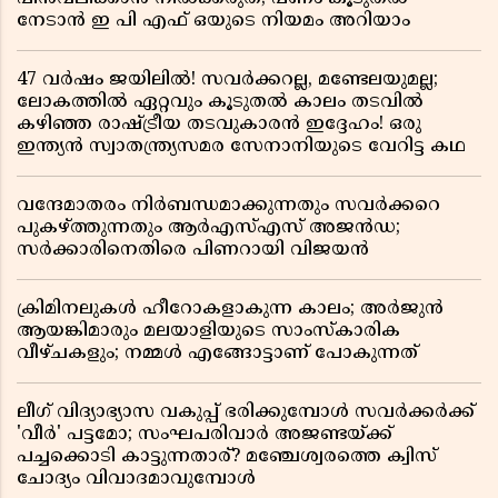
നേടാൻ ഇ പി എഫ് ഒയുടെ നിയമം അറിയാം
47 വർഷം ജയിലിൽ! സവർക്കറല്ല, മണ്ടേലയുമല്ല;
ലോകത്തിൽ ഏറ്റവും കൂടുതൽ കാലം തടവിൽ
കഴിഞ്ഞ രാഷ്ട്രീയ തടവുകാരൻ ഇദ്ദേഹം! ഒരു
ഇന്ത്യൻ സ്വാതന്ത്ര്യസമര സേനാനിയുടെ വേറിട്ട കഥ
വന്ദേമാതരം നിർബന്ധമാക്കുന്നതും സവർക്കറെ
പുകഴ്ത്തുന്നതും ആർഎസ്എസ് അജൻഡ;
സർക്കാരിനെതിരെ പിണറായി വിജയൻ
ക്രിമിനലുകൾ ഹീറോകളാകുന്ന കാലം; അർജുൻ
ആയങ്കിമാരും മലയാളിയുടെ സാംസ്കാരിക
വീഴ്ചകളും; നമ്മൾ എങ്ങോട്ടാണ് പോകുന്നത്
ലീഗ് വിദ്യാഭ്യാസ വകുപ്പ് ഭരിക്കുമ്പോൾ സവർക്കർക്ക്
'വീർ' പട്ടമോ; സംഘപരിവാർ അജണ്ടയ്ക്ക്
പച്ചക്കൊടി കാട്ടുന്നതാര്? മഞ്ചേശ്വരത്തെ ക്വിസ്
ചോദ്യം വിവാദമാവുമ്പോൾ