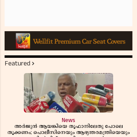
Featured
News
അർജുൻ ആയങ്കിയെ തൂഫാനിലേതു പോലെ
തൂക്കണം; പൊലീസിനെയും ആഭ്യന്തരമന്ത്രിയെയും