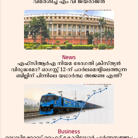
വിമർശിച്ച് എം വി ജയരാജൻ
News
എഫ്സിആർഎ നിയമ ഭേദഗതി ക്രിസ്ത്യൻ
വിരുദ്ധമോ? ഓഗസ്റ്റ് 12-ന് പാർലമെന്റിലെത്തുന്ന
ബില്ലിന് പിന്നിലെ യഥാർത്ഥ അജണ്ട എന്ത്?
Business
ഡെഡിക്കേറ്റഡ് ഫ്രൈറ്റ് കോറിഡോർ പൂർണസജ്ജം;