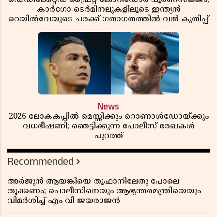
കാർഗോ ടെർമിനലുകളിലൂടെ ഇന്ത്യൻ
റെയിൽവേയുടെ ചരക്ക് ഗതാഗതത്തിൽ വൻ കുതിപ്പ്
News
2026 ലോകകപ്പിൽ മെസ്സിക്കും റൊണാൾഡോയ്ക്കും
വധഭീഷണി; ഞെട്ടിക്കുന്ന പോലീസ് രേഖകൾ
പുറത്ത്
Recommended
അർജുൻ ആയങ്കിയെ തൂഫാനിലേതു പോലെ
തൂക്കണം; പൊലീസിനെയും ആഭ്യന്തരമന്ത്രിയെയും
വിമർശിച്ച് എം വി ജയരാജൻ