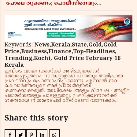
പോലെ തൂക്കണം; പൊലീസിനെയും
ആഭ്യന്തരമന്ത്രിയെയും വിമർശിച്ച് എം വി
ജയരാജൻ
Keywords:
News,Kerala,State,Gold,Gold
Price,Business,Finance,Top-Headlines,
Trending,Kochi, Gold Price February 16
Kerala
ഇവിടെ വായനക്കാർക്ക് അഭിപ്രായങ്ങൾ
രേഖപ്പെടുത്താം. സ്വതന്ത്രമായ ചിന്തയും അഭിപ്രായ
പ്രകടനവും പ്രോത്സാഹിപ്പിക്കുന്നു. എന്നാൽ ഇവ
കെവാർത്തയുടെ അഭിപ്രായങ്ങളായി
കണക്കാക്കരുത്. അധിക്ഷേപങ്ങളും വിദ്വേഷ - അശ്ലീല
പരാമർശങ്ങളും പാടുള്ളതല്ല. ലംഘിക്കുന്നവർക്ക്
ശക്തമായ നിയമനടപടി നേരിടേണ്ടി വന്നേക്കാം.
Share this story