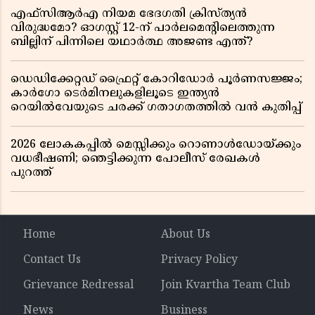
എഫ്സിആർഎ നിയമ ഭേദഗതി ക്രിസ്ത്യൻ
വിരുദ്ധമോ? ഓഗസ്റ്റ് 12-ന് പാർലമെന്റിലെത്തുന്ന
ബില്ലിന് പിന്നിലെ യഥാർത്ഥ അജണ്ട എന്ത്?
ഡെഡിക്കേറ്റഡ് ഫ്രൈറ്റ് കോറിഡോർ പൂർണസജ്ജം;
കാർഗോ ടെർമിനലുകളിലൂടെ ഇന്ത്യൻ
റെയിൽവേയുടെ ചരക്ക് ഗതാഗതത്തിൽ വൻ കുതിപ്പ്
2026 ലോകകപ്പിൽ മെസ്സിക്കും റൊണാൾഡോയ്ക്കും
വധഭീഷണി; ഞെട്ടിക്കുന്ന പോലീസ് രേഖകൾ
പുറത്ത്
Home
About Us
Contact Us
Privacy Policy
Grievance Redressal
Join Kvartha Team Club
News
Business