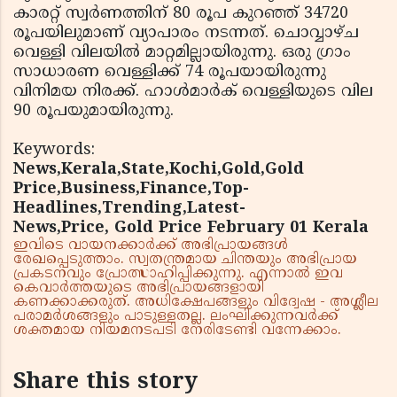
കാരറ്റ് സ്വര്‍ണത്തിന് 80 രൂപ കുറഞ്ഞ് 34720
രൂപയിലുമാണ് വ്യാപാരം നടന്നത്. ചൊവ്വാഴ്ച
വെള്ളി വിലയില്‍ മാറ്റമില്ലായിരുന്നു. ഒരു ഗ്രാം
സാധാരണ വെള്ളിക്ക് 74 രൂപയായിരുന്നു
വിനിമയ നിരക്ക്. ഹാള്‍മാര്‍ക് വെള്ളിയുടെ വില
90 രൂപയുമായിരുന്നു.
Keywords:
News,Kerala,State,Kochi,Gold,Gold
Price,Business,Finance,Top-
Headlines,Trending,Latest-
News,Price, Gold Price February 01 Kerala
ഇവിടെ വായനക്കാർക്ക് അഭിപ്രായങ്ങൾ
രേഖപ്പെടുത്താം. സ്വതന്ത്രമായ ചിന്തയും അഭിപ്രായ
പ്രകടനവും പ്രോത്സാഹിപ്പിക്കുന്നു. എന്നാൽ ഇവ
കെവാർത്തയുടെ അഭിപ്രായങ്ങളായി
കണക്കാക്കരുത്. അധിക്ഷേപങ്ങളും വിദ്വേഷ - അശ്ലീല
പരാമർശങ്ങളും പാടുള്ളതല്ല. ലംഘിക്കുന്നവർക്ക്
ശക്തമായ നിയമനടപടി നേരിടേണ്ടി വന്നേക്കാം.
Share this story