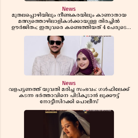
News
മുതലപ്പൊഴിയിലും നീണ്ടകരയിലും കാണാതായ
മത്സ്യത്തൊഴിലാളികൾക്കായുള്ള തിരച്ചിൽ
ഊർജിതം; ഇതുവരെ കണ്ടെത്തിയത് 4 പേരുടെ
മൃതദേഹങ്ങൾ
News
വളപട്ടണത്ത് യുവതി മരിച്ച സംഭവം: ഗൾഫിലേക്ക്
കടന്ന ഭർത്താവിനെ പിടികൂടാൻ ലുക്കൗട്ട്
നോട്ടീസിറക്കി പൊലീസ്