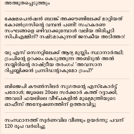
അത്ഭുതപ്പെടുത്തും
ക്ഷേമപെൻഷൻ ബാങ്ക് അക്കൗണ്ടിലേക്ക് മാറ്റിയത്
കോൺഗ്രസിന്റെ വമ്പൻ പണി! സഹകരണ
സംഘങ്ങളെ ഒഴിവാക്കുമ്പോൾ വലിയ തിരിച്ചടി
സിപിഎമ്മിന്? നഷ്ടമാകുന്നത് ജനകീയ അടിത്തറ!
യു എസ് സെനറ്റിലേക്ക് ആദ്യ മുസ്ലിം സ്ഥാനാർത്ഥി;
ട്രംപിന്റെ ഉറക്കം കെടുത്തുന്ന അബ്ദുൽ അൽ
സയ്യിദിന്റെ രാഷ്ട്രീയ തരംഗം! 'അവസാന
റിപ്പബ്ലിക്കൻ പ്രസിഡന്റാകുമോ ട്രംപ്?'
ബിജെപി കൗൺസിലർ സുഗതന്റെ എസ്‌കോർട്ട്
പരോൾ; ജൂലൈ 20ലെ സർക്കാർ കത്ത് റദ്ദാക്കി,
അവധി ഫയലിലെ വീഴ്ചകളിൽ മുഖ്യമന്ത്രിയുടെ
ഓഫീസ് അന്വേഷണത്തിന് ഉത്തരവിട്ടു
സംസ്ഥാനത്ത് സ്വര്‍ണവില വീണ്ടും ഉയർന്നു; പവന്
120 രൂപ വര്‍ധിച്ചു