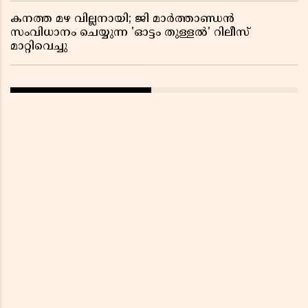
കനത്ത മഴ വില്ലനായി; ജി മാർത്താണ്ഡൻ
സംവിധാനം ചെയ്യുന്ന 'ഓട്ടം തുള്ളൽ' റിലീസ്
മാറ്റിവെച്ചു