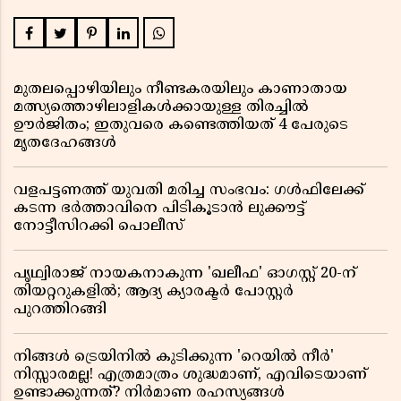
മുതലപ്പൊഴിയിലും നീണ്ടകരയിലും കാണാതായ
മത്സ്യത്തൊഴിലാളികൾക്കായുള്ള തിരച്ചിൽ
ഊർജിതം; ഇതുവരെ കണ്ടെത്തിയത് 4 പേരുടെ
മൃതദേഹങ്ങൾ
വളപട്ടണത്ത് യുവതി മരിച്ച സംഭവം: ഗൾഫിലേക്ക്
കടന്ന ഭർത്താവിനെ പിടികൂടാൻ ലുക്കൗട്ട്
നോട്ടീസിറക്കി പൊലീസ്
പൃഥ്വിരാജ് നായകനാകുന്ന 'ഖലീഫ' ഓഗസ്റ്റ് 20-ന്
തിയറ്ററുകളിൽ; ആദ്യ ക്യാരക്ടർ പോസ്റ്റർ
പുറത്തിറങ്ങി
നിങ്ങൾ ട്രെയിനിൽ കുടിക്കുന്ന 'റെയിൽ നീർ'
നിസ്സാരമല്ല! എത്രമാത്രം ശുദ്ധമാണ്, എവിടെയാണ്
ഉണ്ടാക്കുന്നത്? നിർമാണ രഹസ്യങ്ങൾ