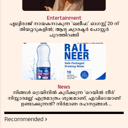
Entertainment
പൃഥ്വിരാജ് നായകനാകുന്ന 'ഖലീഫ' ഓഗസ്റ്റ് 20-ന്
തിയറ്ററുകളിൽ; ആദ്യ ക്യാരക്ടർ പോസ്റ്റർ
പുറത്തിറങ്ങി
News
നിങ്ങൾ ട്രെയിനിൽ കുടിക്കുന്ന 'റെയിൽ നീർ'
നിസ്സാരമല്ല! എത്രമാത്രം ശുദ്ധമാണ്, എവിടെയാണ്
ഉണ്ടാക്കുന്നത്? നിർമാണ രഹസ്യങ്ങൾ
അത്ഭുതപ്പെടുത്തും
Recommended