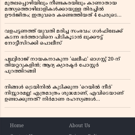
മുതലപ്പൊഴിയിലും നീണ്ടകരയിലും കാണാതായ
മത്സ്യത്തൊഴിലാളികൾക്കായുള്ള തിരച്ചിൽ
ഊർജിതം; ഇതുവരെ കണ്ടെത്തിയത് 4 പേരുടെ
മൃതദേഹങ്ങൾ
വളപട്ടണത്ത് യുവതി മരിച്ച സംഭവം: ഗൾഫിലേക്ക്
കടന്ന ഭർത്താവിനെ പിടികൂടാൻ ലുക്കൗട്ട്
നോട്ടീസിറക്കി പൊലീസ്
പൃഥ്വിരാജ് നായകനാകുന്ന 'ഖലീഫ' ഓഗസ്റ്റ് 20-ന്
തിയറ്ററുകളിൽ; ആദ്യ ക്യാരക്ടർ പോസ്റ്റർ
പുറത്തിറങ്ങി
നിങ്ങൾ ട്രെയിനിൽ കുടിക്കുന്ന 'റെയിൽ നീർ'
നിസ്സാരമല്ല! എത്രമാത്രം ശുദ്ധമാണ്, എവിടെയാണ്
ഉണ്ടാക്കുന്നത്? നിർമാണ രഹസ്യങ്ങൾ
അത്ഭുതപ്പെടുത്തും
Home
About Us