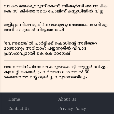
വടകര മയക്കുമരുന്ന് കേസ്; ബിആർസി അധ്യാപിക
കെ സി കീർത്തനയെ പോലീസ് കസ്റ്റഡിയിൽ വിട്ടു
തളിപ്പറമ്പിലെ മുതിർന്ന മാധ്യമ പ്രവർത്തകൻ ബി എ
അലി മൊഗ്രാൽ നിര്യാതനായി
‘വേണമെങ്കിൽ പാർട്ടിക്ക് ഷെഡിൻ്റെ അടിത്തറ
മാന്താനും അറിയാം’; പയ്യന്നൂരിൽ വിവാദ
പ്രസംഗവുമായി കെ കെ രാഗേഷ്
ലയനത്തിന് പിന്നാലെ കരുത്തുകാട്ടി ആസ്റ്റർ ഡിഎം
ക്വാളിറ്റി കെയർ; പ്രവർത്തന ലാഭത്തിൽ 30
ശതമാനത്തിൻ്റെ വളർച്ച, വരുമാനത്തിലും
ലാഭത്തിലും വൻ കുതിപ്പ് രേഖപ്പെടുത്തി ആദ്യ പാദ
റിപ്പോർട്ട് പുറത്ത്
Home
About Us
Contact Us
Privacy Policy