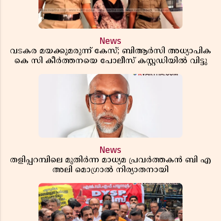
News
വടകര മയക്കുമരുന്ന് കേസ്; ബിആർസി അധ്യാപിക
കെ സി കീർത്തനയെ പോലീസ് കസ്റ്റഡിയിൽ വിട്ടു
News
തളിപ്പറമ്പിലെ മുതിർന്ന മാധ്യമ പ്രവർത്തകൻ ബി എ
അലി മൊഗ്രാൽ നിര്യാതനായി