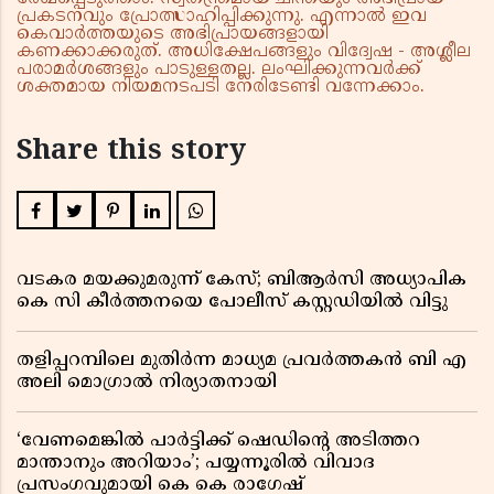
പ്രകടനവും പ്രോത്സാഹിപ്പിക്കുന്നു. എന്നാൽ ഇവ
കെവാർത്തയുടെ അഭിപ്രായങ്ങളായി
കണക്കാക്കരുത്. അധിക്ഷേപങ്ങളും വിദ്വേഷ - അശ്ലീല
പരാമർശങ്ങളും പാടുള്ളതല്ല. ലംഘിക്കുന്നവർക്ക്
ശക്തമായ നിയമനടപടി നേരിടേണ്ടി വന്നേക്കാം.
Share this story
വടകര മയക്കുമരുന്ന് കേസ്; ബിആർസി അധ്യാപിക
കെ സി കീർത്തനയെ പോലീസ് കസ്റ്റഡിയിൽ വിട്ടു
തളിപ്പറമ്പിലെ മുതിർന്ന മാധ്യമ പ്രവർത്തകൻ ബി എ
അലി മൊഗ്രാൽ നിര്യാതനായി
‘വേണമെങ്കിൽ പാർട്ടിക്ക് ഷെഡിൻ്റെ അടിത്തറ
മാന്താനും അറിയാം’; പയ്യന്നൂരിൽ വിവാദ
പ്രസംഗവുമായി കെ കെ രാഗേഷ്