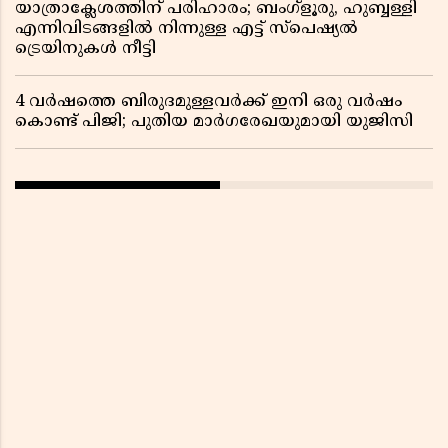
യാത്രാക്ലേശത്തിന് പരിഹാരം; ബംഗ്ളൂരു, ഹുബ്ബള്ളി
എന്നിവിടങ്ങളിൽ നിന്നുള്ള എട്ട് സ്പെഷ്യൽ
ട്രെയിനുകൾ നീട്ടി
4 വർഷത്തെ ബിരുദമുള്ളവർക്ക് ഇനി ഒരു വർഷം
കൊണ്ട് പിജി; പുതിയ മാർഗരേഖയുമായി യുജിസി