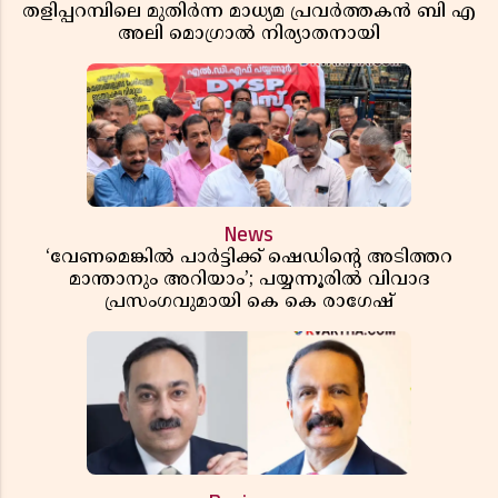
തളിപ്പറമ്പിലെ മുതിർന്ന മാധ്യമ പ്രവർത്തകൻ ബി എ
അലി മൊഗ്രാൽ നിര്യാതനായി
News
‘വേണമെങ്കിൽ പാർട്ടിക്ക് ഷെഡിൻ്റെ അടിത്തറ
മാന്താനും അറിയാം’; പയ്യന്നൂരിൽ വിവാദ
പ്രസംഗവുമായി കെ കെ രാഗേഷ്