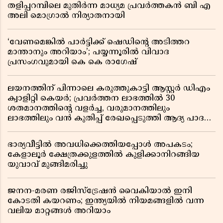
തളിപ്പറമ്പിലെ മുതിർന്ന മാധ്യമ പ്രവർത്തകൻ ബി എ
അലി മൊഗ്രാൽ നിര്യാതനായി
‘വേണമെങ്കിൽ പാർട്ടിക്ക് ഷെഡിൻ്റെ അടിത്തറ
മാന്താനും അറിയാം’; പയ്യന്നൂരിൽ വിവാദ
പ്രസംഗവുമായി കെ കെ രാഗേഷ്
ലയനത്തിന് പിന്നാലെ കരുത്തുകാട്ടി ആസ്റ്റർ ഡിഎം
ക്വാളിറ്റി കെയർ; പ്രവർത്തന ലാഭത്തിൽ 30
ശതമാനത്തിൻ്റെ വളർച്ച, വരുമാനത്തിലും
ലാഭത്തിലും വൻ കുതിപ്പ് രേഖപ്പെടുത്തി ആദ്യ പാദ
റിപ്പോർട്ട് പുറത്ത്
ഭാര്യവീട്ടിൽ അവധിക്കെത്തിയപ്പോൾ അപകടം;
കേളാലൂർ ക്ഷേത്രക്കുളത്തിൽ കുളിക്കാനിറങ്ങിയ
യുവാവ് മുങ്ങിമരിച്ചു
ജനന-മരണ രജിസ്ട്രേഷൻ വൈകിയാൽ ഇനി
കോടതി കയറണം; ഇന്ത്യയിൽ നിയമങ്ങളിൽ വന്ന
വലിയ മാറ്റങ്ങൾ അറിയാം