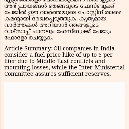
എത്രത്തോളം ബാധിക്കുമെന്ന് നിങ്ങളുടെ
അഭിപ്രായങ്ങൾ ഞങ്ങളുടെ ഫേസ്ബുക്ക്
പേജിൽ ഈ വാർത്തയുടെ പോസ്റ്റിന് താഴെ
കമൻ്റായി രേഖപ്പെടുത്തുക. കൃത്യമായ
വാർത്തകൾ അറിയാൻ ഞങ്ങളുടെ
വാട്സാപ്പ് ചാനലും ഫേസ്ബുക്ക് പേജും
ഫോളോ ചെയ്യുക.
Article Summary: Oil companies in India
consider a fuel price hike of up to ₹5 per
liter due to Middle East conflicts and
mounting losses, while the Inter-Ministerial
Committee assures sufficient reserves.