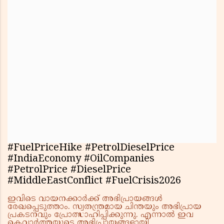
#FuelPriceHike #PetrolDieselPrice
#IndiaEconomy #OilCompanies
#PetrolPrice #DieselPrice
#MiddleEastConflict #FuelCrisis2026
ഇവിടെ വായനക്കാർക്ക് അഭിപ്രായങ്ങൾ
രേഖപ്പെടുത്താം. സ്വതന്ത്രമായ ചിന്തയും അഭിപ്രായ
പ്രകടനവും പ്രോത്സാഹിപ്പിക്കുന്നു. എന്നാൽ ഇവ
കെവാർത്തയുടെ അഭിപ്രായങ്ങളായി