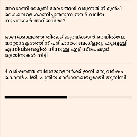
അവഗണിക്കരുത്! രോഗങ്ങൾ വരുന്നതിന് മുൻപ്
കൈവെള്ള കാണിച്ചുതരുന്ന ഈ 5 വലിയ
സൂചനകൾ അറിയാമോ?
ഓണക്കാലത്തെ തിരക്ക് കുറയ്ക്കാൻ റെയിൽവേ;
യാത്രാക്ലേശത്തിന് പരിഹാരം; ബംഗ്ളൂരു, ഹുബ്ബള്ളി
എന്നിവിടങ്ങളിൽ നിന്നുള്ള എട്ട് സ്പെഷ്യൽ
ട്രെയിനുകൾ നീട്ടി
4 വർഷത്തെ ബിരുദമുള്ളവർക്ക് ഇനി ഒരു വർഷം
കൊണ്ട് പിജി; പുതിയ മാർഗരേഖയുമായി യുജിസി