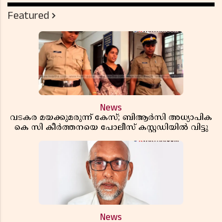
Featured
News
വടകര മയക്കുമരുന്ന് കേസ്; ബിആർസി അധ്യാപിക
കെ സി കീർത്തനയെ പോലീസ് കസ്റ്റഡിയിൽ വിട്ടു
News