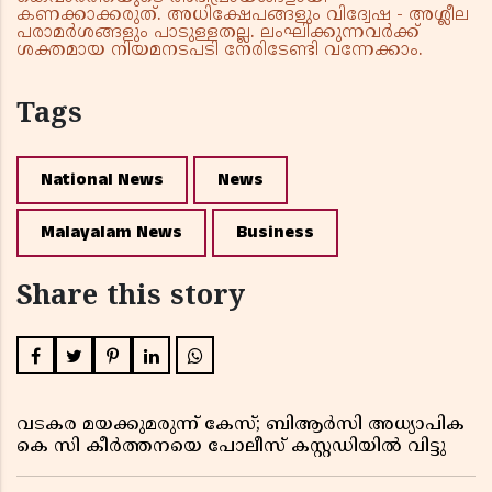
കണക്കാക്കരുത്. അധിക്ഷേപങ്ങളും വിദ്വേഷ - അശ്ലീല
പരാമർശങ്ങളും പാടുള്ളതല്ല. ലംഘിക്കുന്നവർക്ക്
ശക്തമായ നിയമനടപടി നേരിടേണ്ടി വന്നേക്കാം.
Tags
National News
News
Malayalam News
Business
Share this story
വടകര മയക്കുമരുന്ന് കേസ്; ബിആർസി അധ്യാപിക
കെ സി കീർത്തനയെ പോലീസ് കസ്റ്റഡിയിൽ വിട്ടു