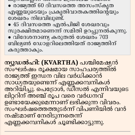
● രാജ്യത്ത് 60 ദിവസത്തെ അസംസ്‌കൃത
എണ്ണയുടെയും പ്രകൃതിവാതകത്തിന്റെയും
ശേഖരം നിലവിലുണ്ട്.
● 45 ദിവസത്തെ എൽപിജി ശേഖരവും
സുരക്ഷിതമാണെന്ന് സമിതി ഉറപ്പുനൽകുന്നു.
● വിദേശനാണ്യ കരുതൽ ശേഖരം 703
ബില്യൺ ഡോളറിലെത്തിയത് രാജ്യത്തിന്
കരുത്താകും.
ന്യൂഡൽഹി: (KVARTHA)
പശ്ചിമേഷ്യൻ
സംഘർഷം രൂക്ഷമായ സാഹചര്യത്തിൽ
രാജ്യത്ത് ഇന്ധന വില വർധിക്കാൻ
സാധ്യതയുണ്ടെന്ന് എണ്ണക്കമ്പനികൾ
അറിയിച്ചു. പെട്രോൾ, ഡീസൽ എന്നിവയുടെ
ലിറ്ററിന് അഞ്ച് രൂപ വരെ വർധനവ്
ഉണ്ടായേക്കുമെന്നാണ് ലഭിക്കുന്ന വിവരം.
സംഘർഷത്തെത്തുടർന്ന് വിപണിയിൽ വൻ
നഷ്ടമാണ് നേരിടുന്നതെന്ന്
എണ്ണക്കമ്പനികൾ ചൂണ്ടിക്കാട്ടുന്നു.