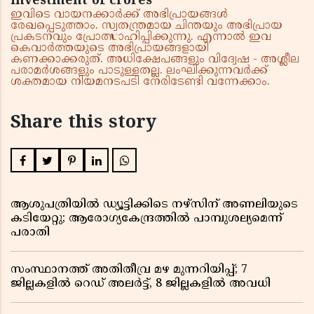
investment of crores
ഇവിടെ വായനക്കാർക്ക് അഭിപ്രായങ്ങൾ
രേഖപ്പെടുത്താം. സ്വതന്ത്രമായ ചിന്തയും അഭിപ്രായ
പ്രകടനവും പ്രോത്സാഹിപ്പിക്കുന്നു. എന്നാൽ ഇവ
കെവാർത്തയുടെ അഭിപ്രായങ്ങളായി
കണക്കാക്കരുത്. അധിക്ഷേപങ്ങളും വിദ്വേഷ - അശ്ലീല
പരാമർശങ്ങളും പാടുള്ളതല്ല. ലംഘിക്കുന്നവർക്ക്
ശക്തമായ നിയമനടപടി നേരിടേണ്ടി വന്നേക്കാം.
Share this story
ആശുപത്രിയിൽ ഡ്യൂട്ടിക്കിടെ നഴ്സിന് അണലിയുടെ
കടിയേറ്റു; ആരോഗ്യകേന്ദ്രത്തിൽ പാമ്പുശല്യമെന്ന്
പരാതി
സംസ്ഥാനത്ത് അതിതീവ്ര മഴ മുന്നറിയിപ്പ്; 7
ജില്ലകളിൽ റെഡ് അലർട്ട്, 8 ജില്ലകളിൽ അവധി