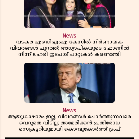
News
വടകര എംഡിഎംഎ കേസിൽ നിർണായക
വിവരങ്ങൾ പുറത്ത്; അധ്യാപികയുടെ ഫോണിൽ
നിന്ന് ലഹരി ഇടപാട് ചാറ്റുകൾ കണ്ടെത്തി
News
ആയുധക്ഷാമം ഇല്ല, വിവരങ്ങൾ ചോർത്തുന്നവരെ
വെറുതെ വിടില്ല; അമേരിക്കൻ പ്രതിരോധ
സെക്രട്ടറിയുമായി കൊമ്പുകോർത്ത് ട്രംപ്