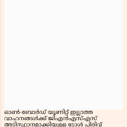
ഓൺ-ബോർഡ് യൂണിറ്റ് ഇല്ലാത്ത
വാഹനങ്ങൾക്ക് ജിഎൻഎസ്എസ്
അടിസ്ഥാനമാക്കിയുള്ള ടോൾ പിരിവ്