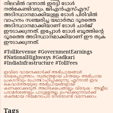
നിലവിൽ വന്നാൽ ഇരട്ടി ടോൾ
നൽകേണ്ടിവരും. ജിഎൻഎസ്എസ്
അടിസ്ഥാനമാക്കിയുള്ള ടോൾ പിരിവിൽ
വാഹനം സഞ്ചരിച്ച യഥാർത്ഥ ദൂരത്തെ
അടിസ്ഥാനമാക്കിയാണ് ടോൾ ചാർജ്
ഈടാക്കുന്നത്. ഇപ്പോൾ ടോൾ ബൂത്തിന്റെ
ദൂരത്തെ അടിസ്ഥാനമാക്കിയാണ് ഈ തുക
ഈടാക്കുന്നത്.
#TollRevenue #GovernmentEarnings
#NationalHighways #Gadkari
#IndiaInfrastructure #TollFees
ഇവിടെ വായനക്കാർക്ക് അഭിപ്രായങ്ങൾ
രേഖപ്പെടുത്താം. സ്വതന്ത്രമായ ചിന്തയും അഭിപ്രായ
പ്രകടനവും പ്രോത്സാഹിപ്പിക്കുന്നു. എന്നാൽ ഇവ
കെവാർത്തയുടെ അഭിപ്രായങ്ങളായി
കണക്കാക്കരുത്. അധിക്ഷേപങ്ങളും വിദ്വേഷ - അശ്ലീല
പരാമർശങ്ങളും പാടുള്ളതല്ല. ലംഘിക്കുന്നവർക്ക്
ശക്തമായ നിയമനടപടി നേരിടേണ്ടി വന്നേക്കാം.
Tags