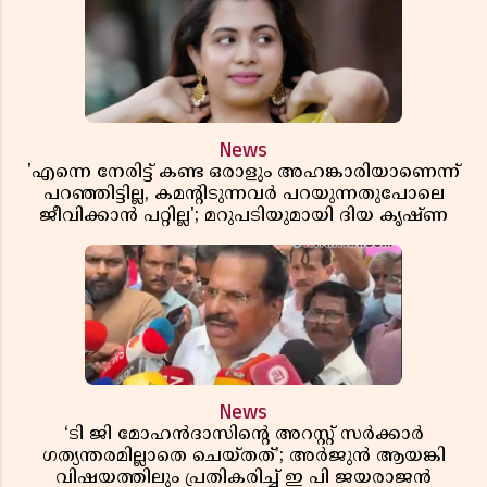
News
'എന്നെ നേരിട്ട് കണ്ട ഒരാളും അഹങ്കാരിയാണെന്ന്
പറഞ്ഞിട്ടില്ല, കമൻ്റിടുന്നവർ പറയുന്നതുപോലെ
ജീവിക്കാൻ പറ്റില്ല'; മറുപടിയുമായി ദിയ കൃഷ്ണ
News
‘ടി ജി മോഹൻദാസിൻ്റെ അറസ്റ്റ് സർക്കാർ
ഗത്യന്തരമില്ലാതെ ചെയ്തത്’; അർജുൻ ആയങ്കി
വിഷയത്തിലും പ്രതികരിച്ച് ഇ പി ജയരാജൻ