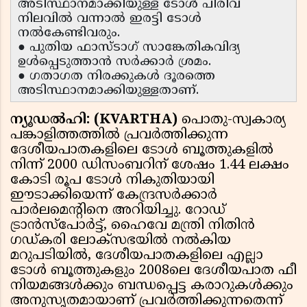
അടിസ്ഥാനമാക്കിയുള്ള ടോൾ പിരിവ്
നിലവിൽ വന്നാൽ ഇരട്ടി ടോൾ
നൽകേണ്ടിവരും.
● പുതിയ ഫാസ്‌ടാഗ് സാങ്കേതികവിദ്യ
ഉൾപ്പെടുത്താൻ സർക്കാർ ശ്രമം.
● ഗതാഗത നിരക്കുകൾ ദൂരത്തെ
അടിസ്ഥാനമാക്കിയുള്ളതാണ്.
ന്യൂഡൽഹി: (KVARTHA)
പൊതു-സ്വകാര്യ
പങ്കാളിത്തത്തിൽ പ്രവർത്തിക്കുന്ന
ദേശീയപാതകളിലെ ടോൾ ബൂത്തുകളിൽ
നിന്ന് 2000 ഡിസംബറിന് ശേഷം 1.44 ലക്ഷം
കോടി രൂപ ടോൾ നികുതിയായി
ഈടാക്കിയെന്ന് കേന്ദ്രസർക്കാർ
പാർലമെന്റിനെ അറിയിച്ചു. റോഡ്
ട്രാൻസ്പോർട്ട്, ഹൈവേ മന്ത്രി നിതിൻ
ഗഡ്കരി ലോക്‌സഭയിൽ നൽകിയ
മറുപടിയിൽ, ദേശീയപാതകളിലെ എല്ലാ
ടോൾ ബൂത്തുകളും 2008ലെ ദേശീയപാത ഫീ
നിയമങ്ങൾക്കും ബന്ധപ്പെട്ട കരാറുകൾക്കും
അനുസൃതമായാണ് പ്രവർത്തിക്കുന്നതെന്ന്