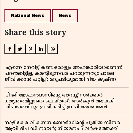
National News
News
Share this story
'എന്നെ നേരിട്ട് കണ്ട ഒരാളും അഹങ്കാരിയാണെന്ന്
പറഞ്ഞിട്ടില്ല, കമൻ്റിടുന്നവർ പറയുന്നതുപോലെ
ജീവിക്കാൻ പറ്റില്ല'; മറുപടിയുമായി ദിയ കൃഷ്ണ
‘ടി ജി മോഹൻദാസിൻ്റെ അറസ്റ്റ് സർക്കാർ
ഗത്യന്തരമില്ലാതെ ചെയ്തത്’; അർജുൻ ആയങ്കി
വിഷയത്തിലും പ്രതികരിച്ച് ഇ പി ജയരാജൻ
നാളികേര വികസന ബോർഡിൻ്റെ പുതിയ സിഇഒ
ആയി ദീപ ഡി നായർ; നിയമനം 5 വർഷത്തേക്ക് ​​​​​​​