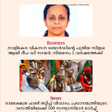
Business
നാളികേര വികസന ബോർഡിൻ്റെ പുതിയ സിഇഒ
ആയി ദീപ ഡി നായർ; നിയമനം 5 വർഷത്തേക്ക് ​​​​​​​
News
രാമക്ഷേത്ര ഫണ്ട് തട്ടിപ്പ് വിവാദം; പ്രധാനമന്ത്രിയുടെ
വസതിയിലേക്ക് 500 സന്ന്യാസിമാർ മാർച്ച്