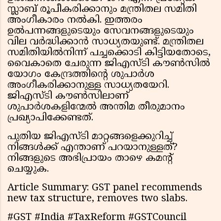
സ്ലാബ് രൂപീകരിക്കാനും മന്ത്രിതല സമിതി
അംഗീകാരം നൽകി. ഇത്തരം
ഉൽപന്നങ്ങളുടെയും സേവനങ്ങളുടെയും
വില വർദ്ധിക്കാൻ സാധ്യതയുണ്ട്. മന്ത്രിതല
സമിതിയിൽനിന്ന് പച്ചക്കൊടി കിട്ടിയതോടെ,
വൈകാതെ ചേരുന്ന ജിഎസ്‌ടി കൗൺസിൽ
യോഗം കേന്ദ്രത്തിൻ്റെ ശുപാർശ
അംഗീകരിക്കാനുള്ള സാധ്യതയേറി.
ജിഎസ്‌ടി കൗൺസിലാണ്
ശുപാർശകളിന്മേൽ അന്തിമ തീരുമാനം
പ്രഖ്യാപിക്കേണ്ടത്.
പുതിയ ജിഎസ്‌ടി മാറ്റങ്ങളെക്കുറിച്ച്
നിങ്ങൾക്ക് എന്താണ് പറയാനുള്ളത്?
നിങ്ങളുടെ അഭിപ്രായം താഴെ കമന്റ്
ചെയ്യുക.
Article Summary: GST panel recommends
new tax structure, removes two slabs.
#GST #India #TaxReform #GSTCouncil