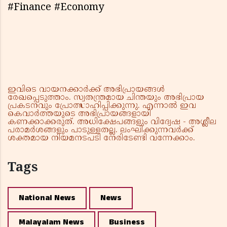
#Finance #Economy
ഇവിടെ വായനക്കാർക്ക് അഭിപ്രായങ്ങൾ
രേഖപ്പെടുത്താം. സ്വതന്ത്രമായ ചിന്തയും അഭിപ്രായ
പ്രകടനവും പ്രോത്സാഹിപ്പിക്കുന്നു. എന്നാൽ ഇവ
കെവാർത്തയുടെ അഭിപ്രായങ്ങളായി
കണക്കാക്കരുത്. അധിക്ഷേപങ്ങളും വിദ്വേഷ - അശ്ലീല
പരാമർശങ്ങളും പാടുള്ളതല്ല. ലംഘിക്കുന്നവർക്ക്
ശക്തമായ നിയമനടപടി നേരിടേണ്ടി വന്നേക്കാം.
Tags
National News
News
Malayalam News
Business