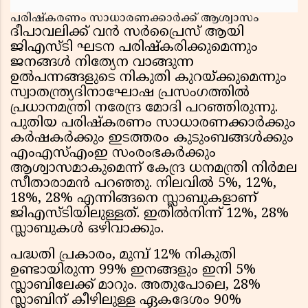
പരിഷ്കരണം സാധാരണക്കാർക്ക് ആശ്വാസം
ദീപാവലിക്ക് വൻ സർപ്രൈസ് ആയി
ജിഎസ്‌ടി ഘടന പരിഷ്കരിക്കുമെന്നും
ജനങ്ങൾ നിത്യേന വാങ്ങുന്ന
ഉൽപന്നങ്ങളുടെ നികുതി കുറയ്ക്കുമെന്നും
സ്വാതന്ത്ര്യദിനാഘോഷ പ്രസംഗത്തിൽ
പ്രധാനമന്ത്രി നരേന്ദ്ര മോദി പറഞ്ഞിരുന്നു.
പുതിയ പരിഷ്‌കരണം സാധാരണക്കാർക്കും
കർഷകർക്കും ഇടത്തരം കുടുംബങ്ങൾക്കും
എംഎസ്എംഇ സംരംഭകർക്കും
ആശ്വാസമാകുമെന്ന് കേന്ദ്ര ധനമന്ത്രി നിർമല
സീതാരാമൻ പറഞ്ഞു. നിലവിൽ 5%, 12%,
18%, 28% എന്നിങ്ങനെ സ്ലാബുകളാണ്
ജിഎസ്ട‌ിയിലുള്ളത്. ഇതിൽനിന്ന് 12%, 28%
സ്ലാബുകൾ ഒഴിവാക്കും.
പദ്ധതി പ്രകാരം, മുമ്പ് 12% നികുതി
ഉണ്ടായിരുന്ന 99% ഇനങ്ങളും ഇനി 5%
സ്ലാബിലേക്ക് മാറും. അതുപോലെ, 28%
സ്ലാബിന് കീഴിലുള്ള ഏകദേശം 90%