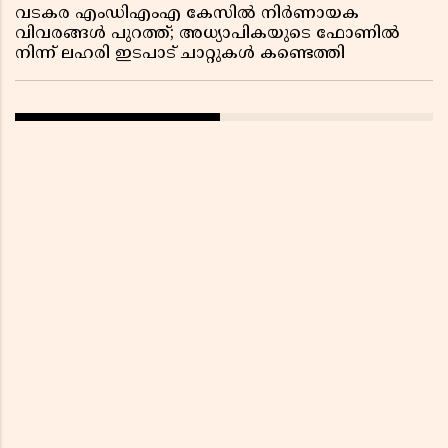
വടകര എംഡിഎംഎ കേസിൽ നിർണായക
വിവരങ്ങൾ പുറത്ത്; അധ്യാപികയുടെ ഫോണിൽ
നിന്ന് ലഹരി ഇടപാട് ചാറ്റുകൾ കണ്ടെത്തി