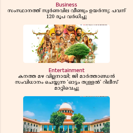
Business
സംസ്ഥാനത്ത് സ്വര്‍ണവില വീണ്ടും ഉയർന്നു; പവന്
120 രൂപ വര്‍ധിച്ചു
Entertainment
കനത്ത മഴ വില്ലനായി; ജി മാർത്താണ്ഡൻ
സംവിധാനം ചെയ്യുന്ന 'ഓട്ടം തുള്ളൽ' റിലീസ്
മാറ്റിവെച്ചു