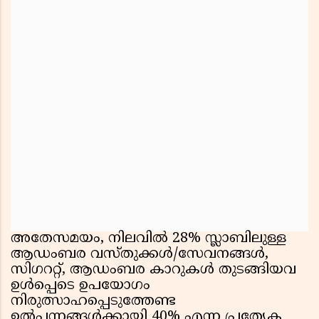
അതേസമയം, നിലവിൽ 28% സ്ലാബിലുള്ള
ആഡംബര വസ്തു‌ക്കൾ/സേവനങ്ങൾ,
സിഗററ്റ്, ആഡംബര കാറുകൾ തുടങ്ങിയവ
ഉൾപ്പെടെ ഉപയോഗം
നിരുത്സാഹപ്പെടുത്തേണ്ട
ഉൽപന്നങ്ങൾക്കായി 40% എന്ന പ്രത്യേക