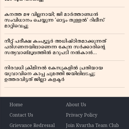
കനത്ത മഴ വില്ലനായി; ജി മാർത്താണ്ഡൻ
സംവിധാനം ചെയ്യുന്ന 'ഓട്ടം തുള്ളൽ' റിലീസ്
മാറ്റിവെച്ചു
നീറ്റ് പരീക്ഷ കംപ്യൂട്ടർ അധിഷ്ഠിതമാക്കുന്നത്
പരിഗണനയിലാണെന്ന കേന്ദ്ര സർക്കാരിൻ്റെ
സത്യവാങ്മൂലത്തിൽ മറുപടി നൽകാൻ
ഹർജിക്കാരോട് സുപ്രീംകോടതി
നിരവധി ക്രിമിനൽ കേസുകളിൽ പ്രതിയായ
യുവാവിനെ കാപ്പ ചുമത്തി ജയിലിലടച്ചു;
ഉത്തരവിട്ടത് ജില്ലാ കളക്ടർ
Home
About Us
Contact Us
Privacy Policy
Grievance Redressal
Join Kvartha Team Club