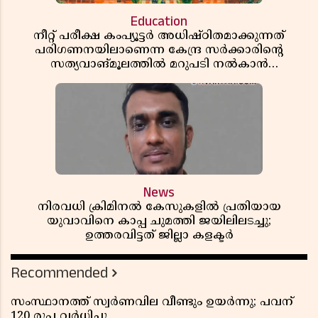
Education
നീറ്റ് പരീക്ഷ കംപ്യൂട്ടർ അധിഷ്ഠിതമാക്കുന്നത്
പരിഗണനയിലാണെന്ന കേന്ദ്ര സർക്കാരിൻ്റെ
സത്യവാങ്മൂലത്തിൽ മറുപടി നൽകാൻ
ഹർജിക്കാരോട് സുപ്രീംകോടതി
News
നിരവധി ക്രിമിനൽ കേസുകളിൽ പ്രതിയായ
യുവാവിനെ കാപ്പ ചുമത്തി ജയിലിലടച്ചു;
ഉത്തരവിട്ടത് ജില്ലാ കളക്ടർ
Recommended
സംസ്ഥാനത്ത് സ്വര്‍ണവില വീണ്ടും ഉയർന്നു; പവന്
120 രൂപ വര്‍ധിച്ചു