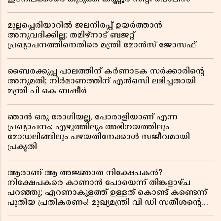
മുല്ലപ്പെരിയാറിൽ ജലനിരപ്പ് ഉയർത്താൻ
അനുവദിക്കില്ല; തമിഴ്നാട് ബജറ്റ്
പ്രഖ്യാപനത്തിനെതിരെ മന്ത്രി മോൻസ് ജോസഫ്
ബൈരക്കുപ്പ പാലത്തിന് കർണാടക സർക്കാരിൻ്റെ
അനുമതി; നിർമാണത്തിന് എൻഒസി ലഭിച്ചതായി
മന്ത്രി പി കെ ബഷീർ
ഞാൻ ഒരു രോഗിയല്ല, പോരാളിയാണ് എന്ന
പ്രഖ്യാപനം; എഴുത്തിലും അഭിനയത്തിലും
മോഡലിങ്ങിലും പഴയതിനേക്കാൾ സജീവമായി
പ്രകൃതി
ആരാണ് ആ അജ്ഞാത നിക്ഷേപകൻ?
നിക്ഷേപകരെ കാണാൻ പോയെന്ന് തിങ്കളാഴ്ച
പറഞ്ഞു; എറണാകുളത്ത് ഉള്ളത് കൊണ്ട് കണ്ടെന്ന്
പുതിയ പ്രതികരണം! മുഖ്യമന്ത്രി വി ഡി സതീശന്റെ
മറ്റൊരു യു-ടേൺ കൂടി വിവാദമാകുമ്പോൾ