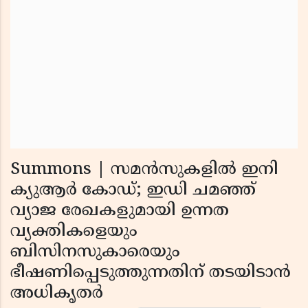
Summons | സമൻസുകളിൽ ഇനി
ക്യുആർ കോഡ്; ഇഡി ചമഞ്ഞ്
വ്യാജ രേഖകളുമായി ഉന്നത
വ്യക്തികളെയും
ബിസിനസുകാരെയും
ഭീഷണിപ്പെടുത്തുന്നതിന് തടയിടാൻ
അധികൃതർ