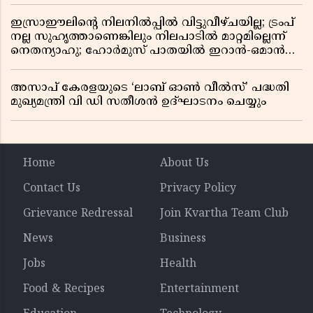
ഇസ്രാഈലിന്റെ നിലനിൽപ്പിൽ വിട്ടുവീഴ്ചയില്ല; ട്രംപ്
നല്ല സുഹൃത്താണെങ്കിലും നിലപാടിൽ മാറ്റമില്ലെന്ന്
നെതന്യാഹു; ഹോർമുസ് പാതയിൽ ഇറാൻ-ഒമാൻ
ധാരണ, തടസ്സമായി യുഎസ് ഭീഷണി
അസാപ് കേരളയുടെ ‘ലാബ് ഓൺ വീൽസ്’ പദ്ധതി
മുഖ്യമന്ത്രി വി ഡി സതീശൻ ഉദ്ഘാടനം ചെയ്യും
Home
About Us
Contact Us
Privacy Policy
Grievance Redressal
Join Kvartha Team Club
News
Business
Jobs
Health
Food & Recipes
Entertainment