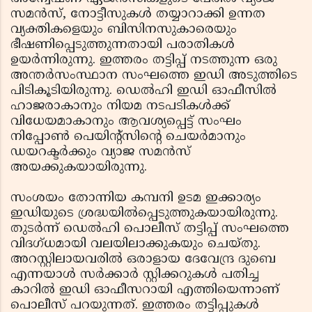
സമൻസ്, നോട്ടീസുകൾ തയ്യാറാക്കി ഉന്നത
വ്യക്തികളെയും ബിസിനസുകാരെയും
ഭീഷണിപ്പെടുത്തുന്നതായി പരാതികൾ
ഉയർന്നിരുന്നു. ഇത്തരം തട്ടിപ്പ് നടത്തുന്ന ഒരു
അന്തർസംസ്ഥാന സംഘത്തെ ഇഡി അടുത്തിടെ
പിടികൂടിയിരുന്നു. ഡെൽഹി ഇഡി ഓഫീസിൽ
ഹാജരാകാനും നിയമ നടപടികൾക്ക്
വിധേയമാകാനും ആവശ്യപ്പെട്ട് സംഘം
നിപ്പോൺ പെയിന്റ്‌സിന്റെ ചെയർമാനും
ഡയറക്ടർക്കും വ്യാജ സമൻസ്
അയക്കുകയായിരുന്നു.
സംശയം തോന്നിയ കമ്പനി ഉടമ ഇക്കാര്യം
ഇഡിയുടെ ശ്രദ്ധയിൽപ്പെടുത്തുകയായിരുന്നു.
തുടർന്ന് ഡെൽഹി പൊലീസ് തട്ടിപ്പ് സംഘത്തെ
വിദഗ്ധമായി വലയിലാക്കുകയും ചെയ്തു.
അറസ്റ്റിലായവരിൽ ഒരാളായ ദേവേന്ദ്ര ദുബെ
എന്നയാൾ സർക്കാർ സ്റ്റിക്കറുകൾ പതിച്ച
കാറിൽ ഇഡി ഓഫീസറായി എത്തിയെന്നാണ്
പൊലീസ് പറയുന്നത്. ഇത്തരം തട്ടിപ്പുകൾ