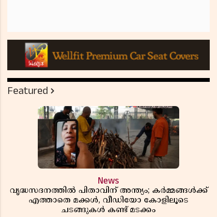
Featured
News
വൃദ്ധസദനത്തിൽ പിതാവിന് അന്ത്യം; കർമ്മങ്ങൾക്ക്
എത്താതെ മക്കൾ, വീഡിയോ കോളിലൂടെ
ചടങ്ങുകൾ കണ്ട് മടക്കം