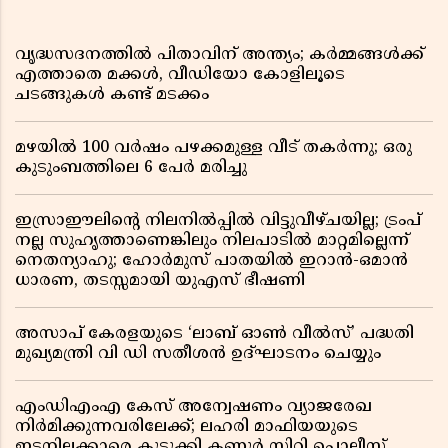
വൃദ്ധസദനത്തിൽ പിതാവിന് അന്ത്യം; കർമ്മങ്ങൾക്ക്
എത്താതെ മക്കൾ, വീഡിയോ കോളിലൂടെ
ചടങ്ങുകൾ കണ്ട് മടക്കം
മഴയിൽ 100 വർഷം പഴക്കമുള്ള വീട് തകർന്നു; ഒരു
കുടുംബത്തിലെ 6 പേർ മരിച്ചു
ഇസ്രാഈലിന്റെ നിലനിൽപ്പിൽ വിട്ടുവീഴ്ചയില്ല; ട്രംപ്
നല്ല സുഹൃത്താണെങ്കിലും നിലപാടിൽ മാറ്റമില്ലെന്ന്
നെതന്യാഹു; ഹോർമുസ് പാതയിൽ ഇറാൻ-ഒമാൻ
ധാരണ, തടസ്സമായി യുഎസ് ഭീഷണി
അസാപ് കേരളയുടെ ‘ലാബ് ഓൺ വീൽസ്’ പദ്ധതി
മുഖ്യമന്ത്രി വി ഡി സതീശൻ ഉദ്ഘാടനം ചെയ്യും
എംഡിഎംഎ കേസ് അന്വേഷണം വ്യാജരേഖ
നിർമിക്കുന്നവരിലേക്ക്; ലഹരി മാഫിയയുടെ
ഇടനിലക്കാരെ കുടുക്കി കണ്ണൂർ സിറ്റി പൊലീസ്