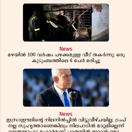
News
മഴയിൽ 100 വർഷം പഴക്കമുള്ള വീട് തകർന്നു; ഒരു
കുടുംബത്തിലെ 6 പേർ മരിച്ചു
News
ഇസ്രാഈലിന്റെ നിലനിൽപ്പിൽ വിട്ടുവീഴ്ചയില്ല; ട്രംപ്
നല്ല സുഹൃത്താണെങ്കിലും നിലപാടിൽ മാറ്റമില്ലെന്ന്
നെതന്യാഹു; ഹോർമുസ് പാതയിൽ ഇറാൻ-ഒമാൻ