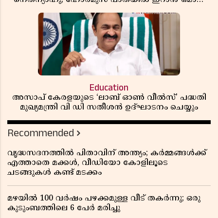
ധാരണ, തടസ്സമായി യുഎസ് ഭീഷണി
Education
അസാപ് കേരളയുടെ ‘ലാബ് ഓൺ വീൽസ്’ പദ്ധതി
മുഖ്യമന്ത്രി വി ഡി സതീശൻ ഉദ്ഘാടനം ചെയ്യും
Recommended
വൃദ്ധസദനത്തിൽ പിതാവിന് അന്ത്യം; കർമ്മങ്ങൾക്ക്
എത്താതെ മക്കൾ, വീഡിയോ കോളിലൂടെ
ചടങ്ങുകൾ കണ്ട് മടക്കം
മഴയിൽ 100 വർഷം പഴക്കമുള്ള വീട് തകർന്നു; ഒരു
കുടുംബത്തിലെ 6 പേർ മരിച്ചു