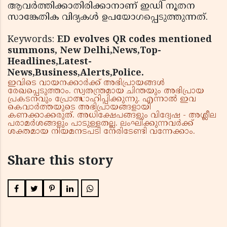
ആവർത്തിക്കാതിരിക്കാനാണ് ഇഡി നൂതന
സാങ്കേതിക വിദ്യകൾ ഉപയോഗപ്പെടുത്തുന്നത്.
Keywords:
ED evolves QR codes mentioned
summons, New Delhi,News,Top-
Headlines,Latest-
News,Business,Alerts,Police.
ഇവിടെ വായനക്കാർക്ക് അഭിപ്രായങ്ങൾ
രേഖപ്പെടുത്താം. സ്വതന്ത്രമായ ചിന്തയും അഭിപ്രായ
പ്രകടനവും പ്രോത്സാഹിപ്പിക്കുന്നു. എന്നാൽ ഇവ
കെവാർത്തയുടെ അഭിപ്രായങ്ങളായി
കണക്കാക്കരുത്. അധിക്ഷേപങ്ങളും വിദ്വേഷ - അശ്ലീല
പരാമർശങ്ങളും പാടുള്ളതല്ല. ലംഘിക്കുന്നവർക്ക്
ശക്തമായ നിയമനടപടി നേരിടേണ്ടി വന്നേക്കാം.
Share this story