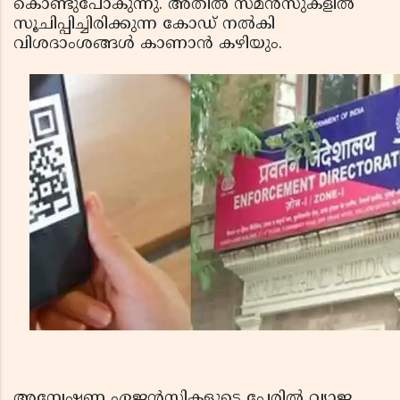
കൊണ്ടുപോകുന്നു. അതിൽ സമൻസുകളിൽ
സൂചിപ്പിച്ചിരിക്കുന്ന കോഡ് നൽകി
വിശദാംശങ്ങൾ കാണാൻ കഴിയും.
അന്വേഷണ ഏജൻസികളുടെ പേരിൽ വ്യാജ