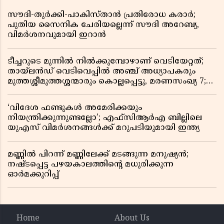
സൗദി-തുർക്കി-പാകിസ്താൻ പ്രതിരോധ കരാർ;
പുതിയ സൈനിക ചേരിയല്ലെന്ന് സൗദി അറേബ്യ,
വിമർശനവുമായി ഇറാൻ
ടീച്ചറുടെ മുന്നിൽ നിൽക്കുമ്പോഴാണ് വെടിയേറ്റത്;
തായ്‌ലൻഡ് വെടിവെപ്പിൽ അഞ്ച് അധ്യാപകരും
മുത്തശ്ശീമുത്തശ്ശന്മാരും കൊല്ലപ്പെട്ടു, മരണസംഖ്യ 7;
ഞെട്ടിക്കുന്ന വെളിപ്പെടുത്തലുകൾ
‘വിദേശ ഫണ്ടുകൾ അമേരിക്കയും
നിയന്ത്രിക്കുന്നുണ്ടല്ലോ’; എഫ്സിആർഎ ബില്ലിലെ
യുഎസ് വിമർശനങ്ങൾക്ക് മറുപടിയുമായി ഇന്ത്യ
മണ്ണിൽ പിറന്ന് മണ്ണിലേക്ക് മടങ്ങുന്ന മനുഷ്യൻ;
നഷ്ടപ്പെട്ട പഴയകാലത്തിൻ്റെ മധുരിക്കുന്ന
ഓർമക്കുറിപ്പ്
Home
About Us