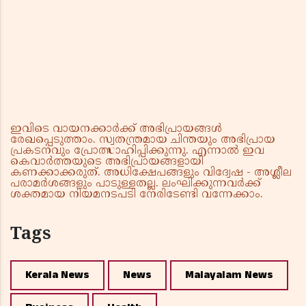
ഇവിടെ വായനക്കാർക്ക് അഭിപ്രായങ്ങൾ
രേഖപ്പെടുത്താം. സ്വതന്ത്രമായ ചിന്തയും അഭിപ്രായ
പ്രകടനവും പ്രോത്സാഹിപ്പിക്കുന്നു. എന്നാൽ ഇവ
കെവാർത്തയുടെ അഭിപ്രായങ്ങളായി
കണക്കാക്കരുത്. അധിക്ഷേപങ്ങളും വിദ്വേഷ - അശ്ലീല
പരാമർശങ്ങളും പാടുള്ളതല്ല. ലംഘിക്കുന്നവർക്ക്
ശക്തമായ നിയമനടപടി നേരിടേണ്ടി വന്നേക്കാം.
Tags
Kerala News
News
Malayalam News