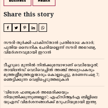
Business
Health
Share this story
സൗദി-തുർക്കി-പാകിസ്താൻ പ്രതിരോധ കരാർ;
പുതിയ സൈനിക ചേരിയല്ലെന്ന് സൗദി അറേബ്യ,
വിമർശനവുമായി ഇറാൻ
ടീച്ചറുടെ മുന്നിൽ നിൽക്കുമ്പോഴാണ് വെടിയേറ്റത്;
തായ്‌ലൻഡ് വെടിവെപ്പിൽ അഞ്ച് അധ്യാപകരും
മുത്തശ്ശീമുത്തശ്ശന്മാരും കൊല്ലപ്പെട്ടു, മരണസംഖ്യ 7;
ഞെട്ടിക്കുന്ന വെളിപ്പെടുത്തലുകൾ
‘വിദേശ ഫണ്ടുകൾ അമേരിക്കയും
നിയന്ത്രിക്കുന്നുണ്ടല്ലോ’; എഫ്സിആർഎ ബില്ലിലെ
യുഎസ് വിമർശനങ്ങൾക്ക് മറുപടിയുമായി ഇന്ത്യ