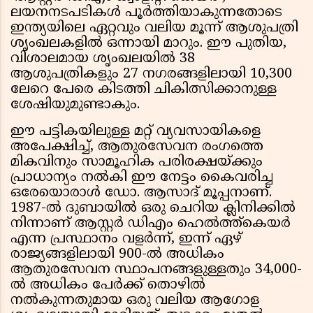
ലയനനടപടികൾ പൂർത്തിയാകുന്നതോടെ
ഇന്ത്യയിലെ ഏറ്റവും വലിയ മൂന്ന് ആശുപത്രി
ശൃംഖലകളിൽ ഒന്നായി മാറും. ഈ പുതിയ,
വിശാലമായ ശൃംഖലയിൽ 38
ആശുപത്രികളും 27 നഗരങ്ങളിലായി 10,300
ലേറെ പേരെ കിടത്തി ചികിത്സിക്കാനുള്ള
ശേഷിയുമുണ്ടാകും.
ഈ പട്ടികയിലുള്ള മറ്റ് വ്യവസായികളെ
അപേക്ഷിച്ച്, ആതുരസേവന രംഗത്തെ
മികവിനും സാമൂഹിക പരിരക്ഷയ്ക്കും
പ്രാധാന്യം നൽകി ഈ നേട്ടം കൈവരിച്ച
ഒരേയൊരാൾ ഡോ. ആസാദ് മൂപ്പനാണ്.
1987-ൽ ദുബായിൽ ഒരു ചെറിയ ക്ലിനിക്കിൽ
നിന്നാണ് ആസ്റ്റർ ഡിഎം ഹെൽത്ത്കെയർ
എന്ന പ്രസ്ഥാനം വളർന്ന്, ഇന്ന് ഏഴ്
രാജ്യങ്ങളിലായി 900-ൽ അധികം
ആതുരസേവന സ്ഥാപനങ്ങളുള്ളതും 34,000-
ൽ അധികം പേർക്ക് തൊഴിൽ
നൽകുന്നതുമായ ഒരു വലിയ ആഗോള