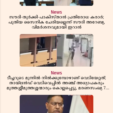
News
സൗദി-തുർക്കി-പാകിസ്താൻ പ്രതിരോധ കരാർ;
പുതിയ സൈനിക ചേരിയല്ലെന്ന് സൗദി അറേബ്യ,
വിമർശനവുമായി ഇറാൻ
News
ടീച്ചറുടെ മുന്നിൽ നിൽക്കുമ്പോഴാണ് വെടിയേറ്റത്;
തായ്‌ലൻഡ് വെടിവെപ്പിൽ അഞ്ച് അധ്യാപകരും
മുത്തശ്ശീമുത്തശ്ശന്മാരും കൊല്ലപ്പെട്ടു, മരണസംഖ്യ 7;
ഞെട്ടിക്കുന്ന വെളിപ്പെടുത്തലുകൾ