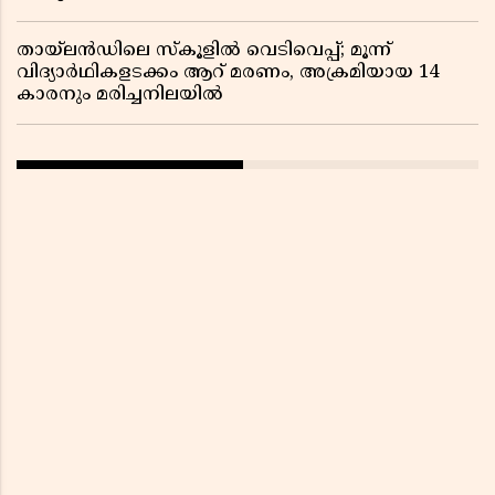
തായ്‌ലൻഡിലെ സ്‌കൂളിൽ വെടിവെപ്പ്; മൂന്ന്
വിദ്യാർഥികളടക്കം ആറ് മരണം, അക്രമിയായ 14
കാരനും മരിച്ചനിലയിൽ