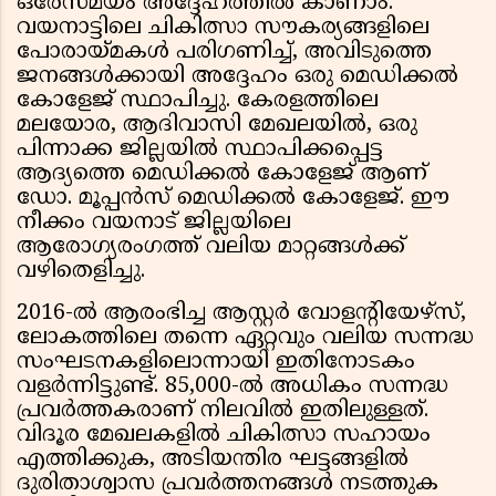
ഒരേസമയം അദ്ദേഹത്തിൽ കാണാം.
വയനാട്ടിലെ ചികിത്സാ സൗകര്യങ്ങളിലെ
പോരായ്മകൾ പരിഗണിച്ച്, അവിടുത്തെ
ജനങ്ങൾക്കായി അദ്ദേഹം ഒരു മെഡിക്കൽ
കോളേജ് സ്ഥാപിച്ചു. കേരളത്തിലെ
മലയോര, ആദിവാസി മേഖലയിൽ, ഒരു
പിന്നാക്ക ജില്ലയിൽ സ്ഥാപിക്കപ്പെട്ട
ആദ്യത്തെ മെഡിക്കൽ കോളേജ് ആണ്
ഡോ. മൂപ്പൻസ് മെഡിക്കൽ കോളേജ്. ഈ
നീക്കം വയനാട് ജില്ലയിലെ
ആരോഗ്യരംഗത്ത് വലിയ മാറ്റങ്ങൾക്ക്
വഴിതെളിച്ചു.
2016-ൽ ആരംഭിച്ച ആസ്റ്റർ വോളന്റിയേഴ്‌സ്,
ലോകത്തിലെ തന്നെ ഏറ്റവും വലിയ സന്നദ്ധ
സംഘടനകളിലൊന്നായി ഇതിനോടകം
വളർന്നിട്ടുണ്ട്. 85,000-ൽ അധികം സന്നദ്ധ
പ്രവർത്തകരാണ് നിലവിൽ ഇതിലുള്ളത്.
വിദൂര മേഖലകളിൽ ചികിത്സാ സഹായം
എത്തിക്കുക, അടിയന്തിര ഘട്ടങ്ങളിൽ
ദുരിതാശ്വാസ പ്രവർത്തനങ്ങൾ നടത്തുക