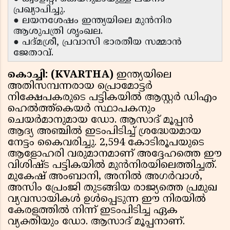
പ്രഖ്യാപിച്ചു.
● ലയനശേഷം ഇന്ത്യയിലെ മുൻനിര
ആശുപത്രി ശൃംഖല.
● പദ്മശ്രീ, പ്രവാസി ഭാരതീയ സമ്മാൻ
ജേതാവ്.
കൊച്ചി: (KVARTHA)
ഇന്ത്യയിലെ
അതിസമ്പന്നരായ പ്രൊമോട്ടർ
നിക്ഷേപകരുടെ പട്ടികയിൽ ആസ്റ്റർ ഡിഎം
ഹെൽത്ത്കെയർ സ്ഥാപകനും
ചെയർമാനുമായ ഡോ. ആസാദ് മൂപ്പൻ
ആദ്യ അഞ്ചിൽ ഇടംപിടിച്ച് ശ്രദ്ധേയമായ
നേട്ടം കൈവരിച്ചു. 2,594 കോടിരൂപയുടെ
ആളോഹരി വരുമാനമാണ് അദ്ദേഹത്തെ ഈ
വിശിഷ്ട പട്ടികയിൽ മുൻനിരയിലെത്തിച്ചത്.
മുകേഷ് അംബാനി, അനിൽ അഗർവാൾ,
അസിം പ്രേംജി തുടങ്ങിയ രാജ്യത്തെ പ്രമുഖ
വ്യവസായികൾ ഉൾപ്പെടുന്ന ഈ നിരയിൽ
കേരളത്തിൽ നിന്ന് ഇടംപിടിച്ച ഏക
വ്യക്തിയും ഡോ. ആസാദ് മൂപ്പനാണ്.