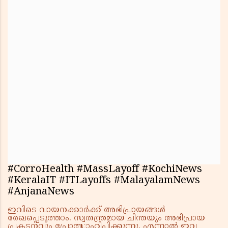
#CorroHealth #MassLayoff #KochiNews
#KeralaIT #ITLayoffs #MalayalamNews
#AnjanaNews
ഇവിടെ വായനക്കാർക്ക് അഭിപ്രായങ്ങൾ
രേഖപ്പെടുത്താം. സ്വതന്ത്രമായ ചിന്തയും അഭിപ്രായ
പ്രകടനവും പ്രോത്സാഹിപ്പിക്കുന്നു. എന്നാൽ ഇവ