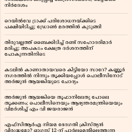
നിർദേശം
റെയിൽവേ ട്രാക്ക് പരിശോധനയ്ക്കിടെ
പക്ഷിയിടിച്ചു; ഡ്രോൺ മരത്തിൽ കുടുങ്ങി
തിരുവല്ലത്ത് ബൈക്കിടിച്ച് രണ്ട് സഹോദരിമാർ
മരിച്ചു; അപകടം ക്ഷേത്ര ദർശനത്തിന്
പോകുന്നതിനിടെ
കടലിൽ കാണാതായവരെ കിട്ടിയോ സാറേ? കണ്ണൂർ
നഗരത്തിൽ നിന്നും തൂക്കിയപ്പോൾ പൊലീസിനോട്
അർജുൻ ആയങ്കിയുടെ ചോദ്യം
അർജുൻ ആയങ്കിയെ തൂഫാനിലേതു പോലെ
തൂക്കണം; പൊലീസിനെയും ആഭ്യന്തരമന്ത്രിയെയും
വിമർശിച്ച് എം വി ജയരാജൻ
എഫ്സിആർഎ നിയമ ഭേദഗതി ക്രിസ്ത്യൻ
വിരുദ്ധമോ? ഓഗസ്റ്റ് 12-ന് പാർലമെന്റിലെത്തുന്ന