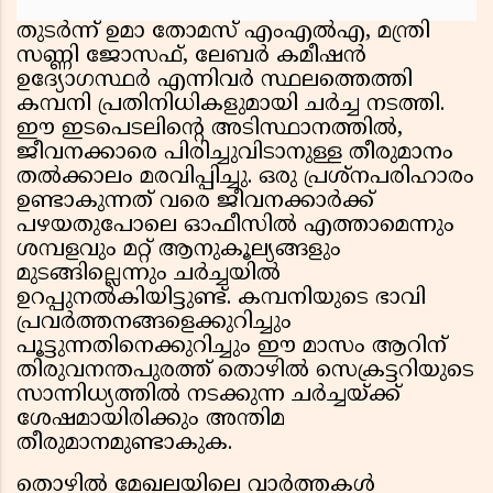
തുടർന്ന് ഉമാ തോമസ് എംഎൽഎ, മന്ത്രി
സണ്ണി ജോസഫ്, ലേബർ കമീഷൻ
ഉദ്യോഗസ്ഥർ എന്നിവർ സ്ഥലത്തെത്തി
കമ്പനി പ്രതിനിധികളുമായി ചർച്ച നടത്തി.
ഈ ഇടപെടലിൻ്റെ അടിസ്ഥാനത്തിൽ,
ജീവനക്കാരെ പിരിച്ചുവിടാനുള്ള തീരുമാനം
തൽക്കാലം മരവിപ്പിച്ചു. ഒരു പ്രശ്നപരിഹാരം
ഉണ്ടാകുന്നത് വരെ ജീവനക്കാർക്ക്
പഴയതുപോലെ ഓഫീസിൽ എത്താമെന്നും
ശമ്പളവും മറ്റ് ആനുകൂല്യങ്ങളും
മുടങ്ങില്ലെന്നും ചർച്ചയിൽ
ഉറപ്പുനൽകിയിട്ടുണ്ട്. കമ്പനിയുടെ ഭാവി
പ്രവർത്തനങ്ങളെക്കുറിച്ചും
പൂട്ടുന്നതിനെക്കുറിച്ചും ഈ മാസം ആറിന്
തിരുവനന്തപുരത്ത് തൊഴിൽ സെക്രട്ടറിയുടെ
സാന്നിധ്യത്തിൽ നടക്കുന്ന ചർച്ചയ്ക്ക്
ശേഷമായിരിക്കും അന്തിമ
തീരുമാനമുണ്ടാകുക.
തൊഴിൽ മേഖലയിലെ വാർത്തകൾ