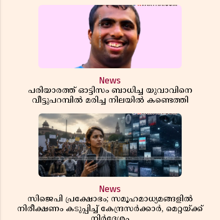
News
പരിയാരത്ത് ഓട്ടിസം ബാധിച്ച യുവാവിനെ
വീട്ടുപറമ്പിൽ മരിച്ച നിലയിൽ കണ്ടെത്തി
News
സിജെപി പ്രക്ഷോഭം; സമൂഹമാധ്യമങ്ങളിൽ
നിരീക്ഷണം കടുപ്പിച്ച് കേന്ദ്രസർക്കാർ, മെറ്റയ്ക്ക്
നിർദേശം