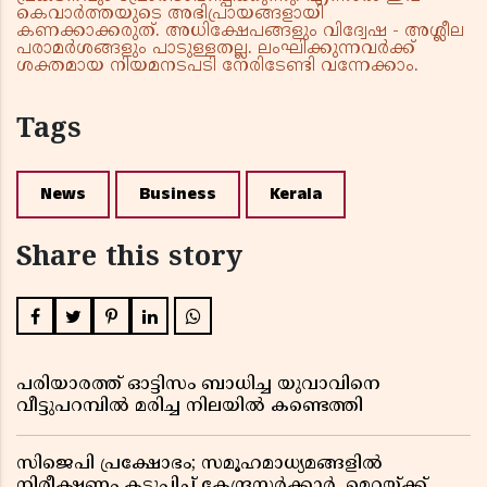
കെവാർത്തയുടെ അഭിപ്രായങ്ങളായി
കണക്കാക്കരുത്. അധിക്ഷേപങ്ങളും വിദ്വേഷ - അശ്ലീല
പരാമർശങ്ങളും പാടുള്ളതല്ല. ലംഘിക്കുന്നവർക്ക്
ശക്തമായ നിയമനടപടി നേരിടേണ്ടി വന്നേക്കാം.
Tags
News
Business
Kerala
Share this story
പരിയാരത്ത് ഓട്ടിസം ബാധിച്ച യുവാവിനെ
വീട്ടുപറമ്പിൽ മരിച്ച നിലയിൽ കണ്ടെത്തി
സിജെപി പ്രക്ഷോഭം; സമൂഹമാധ്യമങ്ങളിൽ
നിരീക്ഷണം കടുപ്പിച്ച് കേന്ദ്രസർക്കാർ, മെറ്റയ്ക്ക്