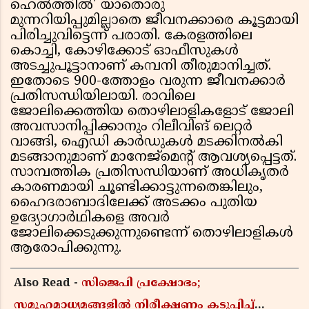
ഹെൽത്തിൽ' യാതൊരു
മുന്നറിയിപ്പുമില്ലാതെ ജീവനക്കാരെ കൂട്ടമായി
പിരിച്ചുവിട്ടെന്ന് പരാതി. കേരളത്തിലെ
കൊച്ചി, കോഴിക്കോട് ഓഫീസുകൾ
അടച്ചുപൂട്ടാനാണ് കമ്പനി തീരുമാനിച്ചത്.
ഇതോടെ 900-ത്തോളം വരുന്ന ജീവനക്കാർ
പ്രതിസന്ധിയിലായി. രാവിലെ
ജോലിക്കെത്തിയ തൊഴിലാളികളോട് ജോലി
അവസാനിപ്പിക്കാനും റിലീവിങ് ലെറ്റർ
വാങ്ങി, ഐഡി കാർഡുകൾ മടക്കിനൽകി
മടങ്ങാനുമാണ് മാനേജ്മെൻ്റ് ആവശ്യപ്പെട്ടത്.
സാമ്പത്തിക പ്രതിസന്ധിയാണ് അധികൃതർ
കാരണമായി ചൂണ്ടിക്കാട്ടുന്നതെങ്കിലും,
ഹൈദരാബാദിലേക്ക് അടക്കം പുതിയ
ഉദ്യോഗാർഥികളെ അവർ
ജോലിക്കെടുക്കുന്നുണ്ടെന്ന് തൊഴിലാളികൾ
ആരോപിക്കുന്നു.
Also Read -
സിജെപി പ്രക്ഷോഭം;
സമൂഹമാധ്യമങ്ങളിൽ നിരീക്ഷണം കടുപ്പിച്ച്