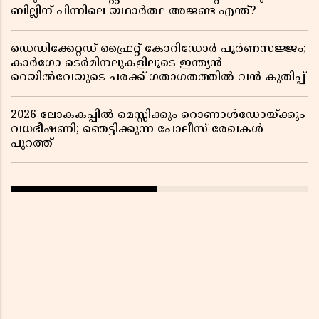
ബില്ലിന് പിന്നിലെ യഥാർത്ഥ അജണ്ട എന്ത്?
ഡെഡിക്കേറ്റഡ് ഫ്രൈറ്റ് കോറിഡോർ പൂർണസജ്ജം;
കാർഗോ ടെർമിനലുകളിലൂടെ ഇന്ത്യൻ
റെയിൽവേയുടെ ചരക്ക് ഗതാഗതത്തിൽ വൻ കുതിപ്പ്
2026 ലോകകപ്പിൽ മെസ്സിക്കും റൊണാൾഡോയ്ക്കും
വധഭീഷണി; ഞെട്ടിക്കുന്ന പോലീസ് രേഖകൾ
പുറത്ത്