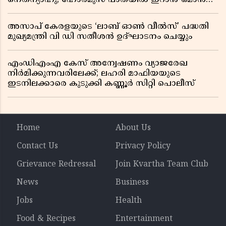
ധാരണ, തടസ്സമായി യുഎസ് ഭീഷണി
അസാപ് കേരളയുടെ ‘ലാബ് ഓൺ വീൽസ്’ പദ്ധതി
മുഖ്യമന്ത്രി വി ഡി സതീശൻ ഉദ്ഘാടനം ചെയ്യും
എംഡിഎംഎ കേസ് അന്വേഷണം വ്യാജരേഖ
നിർമിക്കുന്നവരിലേക്ക്; ലഹരി മാഫിയയുടെ
ഇടനിലക്കാരെ കുടുക്കി കണ്ണൂർ സിറ്റി പൊലീസ്
Home
About Us
Contact Us
Privacy Policy
Grievance Redressal
Join Kvartha Team Club
News
Business
Jobs
Health
Food & Recipes
Entertainment