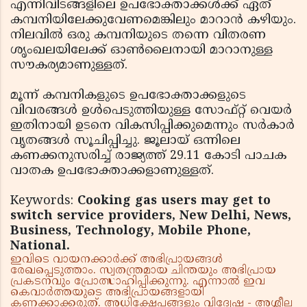
എന്നിവിടങ്ങളിലെ ഉപഭോക്താക്കള്‍ക്ക് ഏത്
കമ്പനിയിലേക്കുവേണമെങ്കിലും മാറാന്‍ കഴിയും.
നിലവില്‍ ഒരു കമ്പനിയുടെ തന്നെ വിതരണ
ശൃംഖലയിലേക്ക് ഓണ്‍ലൈനായി മാറാനുള്ള
സൗകര്യമാണുള്ളത്.
മൂന്ന് കമ്പനികളുടെ ഉപഭോക്താക്കളുടെ
വിവരങ്ങള്‍ ഉള്‍പെടുത്തിയുള്ള സോഫ്റ്റ് വെയര്‍
ഇതിനായി ഉടനെ വികസിപ്പിക്കുമെന്നും സര്‍കാര്‍
വൃതങ്ങള്‍ സൂചിപ്പിച്ചു. ജൂലായ് ഒന്നിലെ
കണക്കനുസരിച്ച് രാജ്യത്ത് 29.11 കോടി പാചക
വാതക ഉപഭോക്താക്കളാണുള്ളത്.
Keywords:
Cooking gas users may get to
switch service providers, New Delhi, News,
Business, Technology, Mobile Phone,
National.
ഇവിടെ വായനക്കാർക്ക് അഭിപ്രായങ്ങൾ
രേഖപ്പെടുത്താം. സ്വതന്ത്രമായ ചിന്തയും അഭിപ്രായ
പ്രകടനവും പ്രോത്സാഹിപ്പിക്കുന്നു. എന്നാൽ ഇവ
കെവാർത്തയുടെ അഭിപ്രായങ്ങളായി
കണക്കാക്കരുത്. അധിക്ഷേപങ്ങളും വിദ്വേഷ - അശ്ലീല