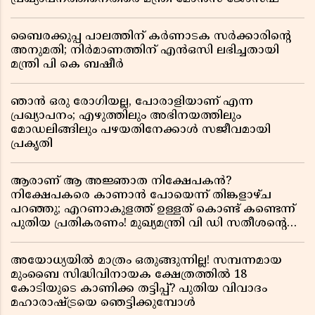
ബൈരക്കുപ്പ പാലത്തിന് കർണാടക സർക്കാരിൻ്റെ
അനുമതി; നിർമാണത്തിന് എൻഒസി ലഭിച്ചതായി
മന്ത്രി പി കെ ബഷീർ
ഞാൻ ഒരു രോഗിയല്ല, പോരാളിയാണ് എന്ന
പ്രഖ്യാപനം; എഴുത്തിലും അഭിനയത്തിലും
മോഡലിങ്ങിലും പഴയതിനേക്കാൾ സജീവമായി
പ്രകൃതി
ആരാണ് ആ അജ്ഞാത നിക്ഷേപകൻ?
നിക്ഷേപകരെ കാണാൻ പോയെന്ന് തിങ്കളാഴ്ച
പറഞ്ഞു; എറണാകുളത്ത് ഉള്ളത് കൊണ്ട് കണ്ടെന്ന്
പുതിയ പ്രതികരണം! മുഖ്യമന്ത്രി വി ഡി സതീശന്റെ
മറ്റൊരു യു-ടേൺ കൂടി വിവാദമാകുമ്പോൾ
അയോധ്യയിൽ മാത്രം ഒതുങ്ങുന്നില്ല! സമ്പന്നമായ
മുംബൈ സിദ്ധിവിനായക ക്ഷേത്രത്തിൽ 18
കോടിയുടെ കാണിക്ക തട്ടിപ്പ്? പുതിയ വിവാദം
മഹാരാഷ്ട്രയെ ഞെട്ടിക്കുമ്പോൾ