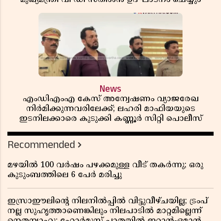
News
എംഡിഎംഎ കേസ് അന്വേഷണം വ്യാജരേഖ
നിർമിക്കുന്നവരിലേക്ക്; ലഹരി മാഫിയയുടെ
ഇടനിലക്കാരെ കുടുക്കി കണ്ണൂർ സിറ്റി പൊലീസ്
Recommended
മഴയിൽ 100 വർഷം പഴക്കമുള്ള വീട് തകർന്നു; ഒരു
കുടുംബത്തിലെ 6 പേർ മരിച്ചു
ഇസ്രാഈലിന്റെ നിലനിൽപ്പിൽ വിട്ടുവീഴ്ചയില്ല; ട്രംപ്
നല്ല സുഹൃത്താണെങ്കിലും നിലപാടിൽ മാറ്റമില്ലെന്ന്
നെതന്യാഹു; ഹോർമുസ് പാതയിൽ ഇറാൻ-ഒമാൻ