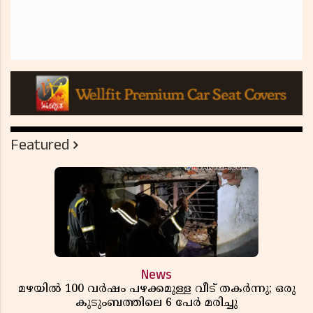
Featured
News
മഴയിൽ 100 വർഷം പഴക്കമുള്ള വീട് തകർന്നു; ഒരു
കുടുംബത്തിലെ 6 പേർ മരിച്ചു