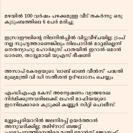
മഴയിൽ 100 വർഷം പഴക്കമുള്ള വീട് തകർന്നു; ഒരു
കുടുംബത്തിലെ 6 പേർ മരിച്ചു
ഇസ്രാഈലിന്റെ നിലനിൽപ്പിൽ വിട്ടുവീഴ്ചയില്ല; ട്രംപ്
നല്ല സുഹൃത്താണെങ്കിലും നിലപാടിൽ മാറ്റമില്ലെന്ന്
നെതന്യാഹു; ഹോർമുസ് പാതയിൽ ഇറാൻ-ഒമാൻ
ധാരണ, തടസ്സമായി യുഎസ് ഭീഷണി
അസാപ് കേരളയുടെ ‘ലാബ് ഓൺ വീൽസ്’ പദ്ധതി
മുഖ്യമന്ത്രി വി ഡി സതീശൻ ഉദ്ഘാടനം ചെയ്യും
എംഡിഎംഎ കേസ് അന്വേഷണം വ്യാജരേഖ
നിർമിക്കുന്നവരിലേക്ക്; ലഹരി മാഫിയയുടെ
ഇടനിലക്കാരെ കുടുക്കി കണ്ണൂർ സിറ്റി പൊലീസ്
മുല്ലപ്പെരിയാറിൽ ജലനിരപ്പ് ഉയർത്താൻ
അനുവദിക്കില്ല; തമിഴ്നാട് ബജറ്റ്
പ്രഖ്യാപനത്തിനെതിരെ മന്ത്രി മോൻസ് ജോസഫ്