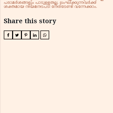
പരാമർശങ്ങളും പാടുള്ളതല്ല. ലംഘിക്കുന്നവർക്ക്
ശക്തമായ നിയമനടപടി നേരിടേണ്ടി വന്നേക്കാം.
Share this story