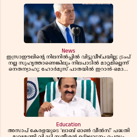
News
ഇസ്രാഈലിന്റെ നിലനിൽപ്പിൽ വിട്ടുവീഴ്ചയില്ല; ട്രംപ്
നല്ല സുഹൃത്താണെങ്കിലും നിലപാടിൽ മാറ്റമില്ലെന്ന്
നെതന്യാഹു; ഹോർമുസ് പാതയിൽ ഇറാൻ-ഒമാൻ
ധാരണ, തടസ്സമായി യുഎസ് ഭീഷണി
Education
അസാപ് കേരളയുടെ ‘ലാബ് ഓൺ വീൽസ്’ പദ്ധതി
മുഖ്യമന്ത്രി വി ഡി സതീശൻ ഉദ്ഘാടനം ചെയ്യും