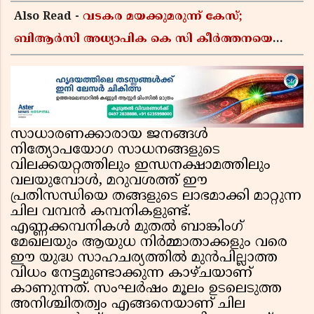
Also Read -
വടകര മയക്കുമരുന്ന് കേസ്;
ബിആർസി അധ്യാപിക കെ സി കീർത്തനയെ
പോലീസ് കസ്റ്റഡിയിൽ വിട്ടു
സാധാരണക്കാരായ ജനങ്ങൾ
നിത്യോപയോഗ സാധനങ്ങളുടെ
വിലക്കയറ്റത്തിലും ഇന്ധനക്ഷാമത്തിലും
വലയുമ്പോൾ, മറുവശത്ത് ഈ
പ്രതിസന്ധിയെ തങ്ങളുടെ ലാഭമാക്കി മാറ്റുന്ന
ചില വമ്പൻ കമ്പനികളുണ്ട്.
എണ്ണക്കമ്പനികൾ മുതൽ ബാങ്കിംഗ്
മേഖലയും ആയുധ നിർമ്മാതാക്കളും വരെ
ഈ യുദ്ധ സാഹചര്യത്തിൽ മുൻപില്ലാത്ത
വിധം നേട്ടമുണ്ടാക്കുന്ന കാഴ്ചയാണ്
കാണുന്നത്. സംഘർഷം മൂലം ഉടലെടുത്ത
അനിശ്ചിതത്വം എങ്ങനെയാണ് ചില