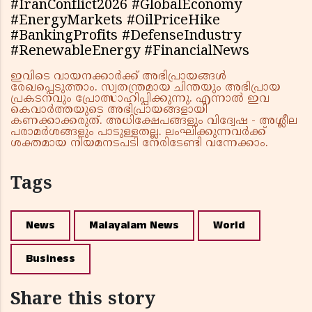
#IranConflict2026 #GlobalEconomy
#EnergyMarkets #OilPriceHike
#BankingProfits #DefenseIndustry
#RenewableEnergy #FinancialNews
ഇവിടെ വായനക്കാർക്ക് അഭിപ്രായങ്ങൾ
രേഖപ്പെടുത്താം. സ്വതന്ത്രമായ ചിന്തയും അഭിപ്രായ
പ്രകടനവും പ്രോത്സാഹിപ്പിക്കുന്നു. എന്നാൽ ഇവ
കെവാർത്തയുടെ അഭിപ്രായങ്ങളായി
കണക്കാക്കരുത്. അധിക്ഷേപങ്ങളും വിദ്വേഷ - അശ്ലീല
പരാമർശങ്ങളും പാടുള്ളതല്ല. ലംഘിക്കുന്നവർക്ക്
ശക്തമായ നിയമനടപടി നേരിടേണ്ടി വന്നേക്കാം.
Tags
News
Malayalam News
World
Business
Share this story