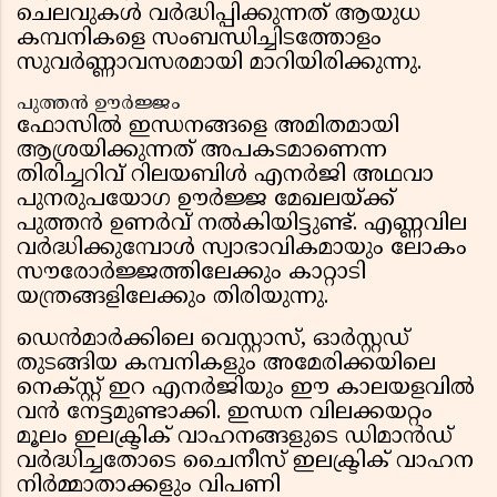
ചെലവുകൾ വർദ്ധിപ്പിക്കുന്നത് ആയുധ
കമ്പനികളെ സംബന്ധിച്ചിടത്തോളം
സുവർണ്ണാവസരമായി മാറിയിരിക്കുന്നു.
പുത്തൻ ഊർജ്ജം
ഫോസിൽ ഇന്ധനങ്ങളെ അമിതമായി
ആശ്രയിക്കുന്നത് അപകടമാണെന്ന
തിരിച്ചറിവ് റിലയബിൾ എനർജി അഥവാ
പുനരുപയോഗ ഊർജ്ജ മേഖലയ്ക്ക്
പുത്തൻ ഉണർവ് നൽകിയിട്ടുണ്ട്. എണ്ണവില
വർദ്ധിക്കുമ്പോൾ സ്വാഭാവികമായും ലോകം
സൗരോർജ്ജത്തിലേക്കും കാറ്റാടി
യന്ത്രങ്ങളിലേക്കും തിരിയുന്നു.
ഡെൻമാർക്കിലെ വെസ്റ്റാസ്, ഓർസ്റ്റഡ്
തുടങ്ങിയ കമ്പനികളും അമേരിക്കയിലെ
നെക്സ്റ്റ് ഇറ എനർജിയും ഈ കാലയളവിൽ
വൻ നേട്ടമുണ്ടാക്കി. ഇന്ധന വിലക്കയറ്റം
മൂലം ഇലക്ട്രിക് വാഹനങ്ങളുടെ ഡിമാൻഡ്
വർദ്ധിച്ചതോടെ ചൈനീസ് ഇലക്ട്രിക് വാഹന
നിർമ്മാതാക്കളും വിപണി