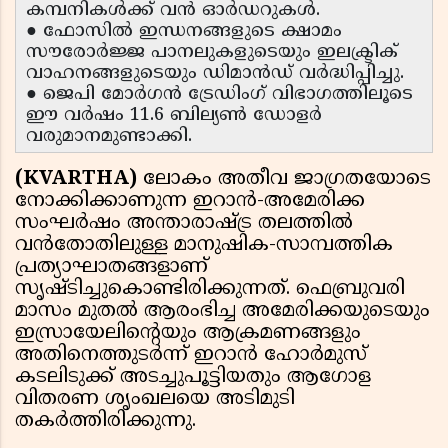
കമ്പനികൾക്ക് വൻ ഓർഡറുകൾ.
● ഫോസിൽ ഇന്ധനങ്ങളുടെ ക്ഷാമം
സൗരോർജ്ജ പാനലുകളുടെയും ഇലക്ട്രിക്
വാഹനങ്ങളുടെയും ഡിമാൻഡ് വർദ്ധിപ്പിച്ചു.
● ജെപി മോർഗൻ ട്രേഡിംഗ് വിഭാഗത്തിലൂടെ
ഈ വർഷം 11.6 ബില്യൺ ഡോളർ
വരുമാനമുണ്ടാക്കി.
(KVARTHA)
ലോകം അതീവ ജാഗ്രതയോടെ
നോക്കിക്കാണുന്ന ഇറാൻ-അമേരിക്ക
സംഘർഷം അന്താരാഷ്ട്ര തലത്തിൽ
വൻതോതിലുള്ള മാനുഷിക-സാമ്പത്തിക
പ്രത്യാഘാതങ്ങളാണ്
സൃഷ്ടിച്ചുകൊണ്ടിരിക്കുന്നത്. ഫെബ്രുവരി
മാസം മുതൽ ആരംഭിച്ച അമേരിക്കയുടെയും
ഇസ്രായേലിന്റെയും ആക്രമണങ്ങളും
അതിനെത്തുടർന്ന് ഇറാൻ ഹോർമുസ്
കടലിടുക്ക് അടച്ചുപൂട്ടിയതും ആഗോള
വിതരണ ശൃംഖലയെ അടിമുടി
തകർത്തിരിക്കുന്നു.