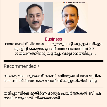
Business
ലയനത്തിന് പിന്നാലെ കരുത്തുകാട്ടി ആസ്റ്റർ ഡിഎം
ക്വാളിറ്റി കെയർ; പ്രവർത്തന ലാഭത്തിൽ 30
ശതമാനത്തിൻ്റെ വളർച്ച, വരുമാനത്തിലും
ലാഭത്തിലും വൻ കുതിപ്പ് രേഖപ്പെടുത്തി ആദ്യ പാദ
റിപ്പോർട്ട് പുറത്ത്
Recommended
വടകര മയക്കുമരുന്ന് കേസ്; ബിആർസി അധ്യാപിക
കെ സി കീർത്തനയെ പോലീസ് കസ്റ്റഡിയിൽ വിട്ടു
തളിപ്പറമ്പിലെ മുതിർന്ന മാധ്യമ പ്രവർത്തകൻ ബി എ
അലി മൊഗ്രാൽ നിര്യാതനായി