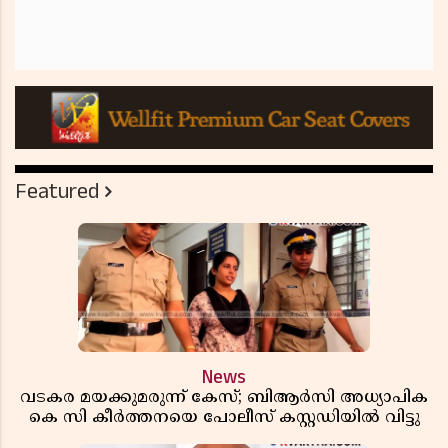
Featured
News
വടകര മയക്കുമരുന്ന് കേസ്; ബിആർസി അധ്യാപിക
കെ സി കീർത്തനയെ പോലീസ് കസ്റ്റഡിയിൽ വിട്ടു