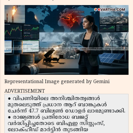
Representational Image generated by Gemini
ADVERTISEMENT
● വിപണിയിലെ അനിശ്ചിതത്വങ്ങൾ
മുതലെടുത്ത് പ്രധാന ആറ് ബാങ്കുകൾ
ചേർന്ന് 47.7 ബില്യൺ ഡോളർ ലാഭമുണ്ടാക്കി.
● രാജ്യങ്ങൾ പ്രതിരോധ ബജറ്റ്
വർദ്ധിപ്പിച്ചതോടെ ബിഎഇ സിസ്റ്റംസ്,
ലോക്ഹീഡ് മാർട്ടിൻ തുടങ്ങിയ