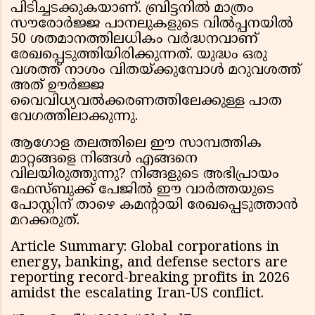
പിടിച്ചടക്കുകയാണ്. ബ്രിട്ടനിൽ മാത്രം
സൗരോർജ്ജ പാനലുകളുടെ വിൽപ്പനയിൽ
50 ശതമാനത്തിലധികം വർദ്ധനവാണ്
രേഖപ്പെടുത്തിയിരിക്കുന്നത്. യുദ്ധം ഒരു
വശത്ത് നാശം വിതയ്ക്കുമ്പോൾ മറുവശത്ത്
അത് ഊർജ്ജ
വൈവിധ്യവൽക്കരണത്തിലേക്കുള്ള പാത
വേഗത്തിലാക്കുന്നു.
ആഗോള തലത്തിലെ ഈ സാമ്പത്തിക
മാറ്റങ്ങളെ നിങ്ങൾ എങ്ങനെ
വിലയിരുത്തുന്നു? നിങ്ങളുടെ അഭിപ്രായം
ഫേസ്ബുക്ക് പേജിൽ ഈ വാർത്തയുടെ
പോസ്റ്റിന് താഴെ കമന്റായി രേഖപ്പെടുത്താൻ
മറക്കരുത്.
Article Summary: Global corporations in
energy, banking, and defense sectors are
reporting record-breaking profits in 2026
amidst the escalating Iran-US conflict.