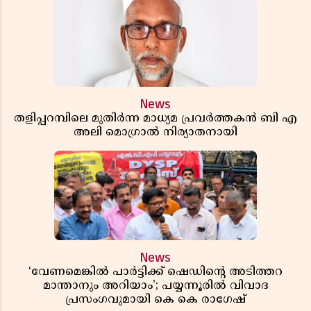
News
തളിപ്പറമ്പിലെ മുതിർന്ന മാധ്യമ പ്രവർത്തകൻ ബി എ
അലി മൊഗ്രാൽ നിര്യാതനായി
News
‘വേണമെങ്കിൽ പാർട്ടിക്ക് ഷെഡിൻ്റെ അടിത്തറ
മാന്താനും അറിയാം’; പയ്യന്നൂരിൽ വിവാദ
പ്രസംഗവുമായി കെ കെ രാഗേഷ്