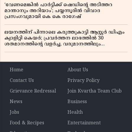
‘വേണമെങ്കിൽ പാർട്ടിക്ക് ഷെഡിൻ്റെ അടിത്തറ
മാന്താനും അറിയാം’; പയ്യന്നൂരിൽ വിവാദ
പ്രസംഗവുമായി കെ കെ രാഗേഷ്
ലയനത്തിന് പിന്നാലെ കരുത്തുകാട്ടി ആസ്റ്റർ ഡിഎം
ക്വാളിറ്റി കെയർ; പ്രവർത്തന ലാഭത്തിൽ 30
ശതമാനത്തിൻ്റെ വളർച്ച, വരുമാനത്തിലും
ലാഭത്തിലും വൻ കുതിപ്പ് രേഖപ്പെടുത്തി ആദ്യ പാദ
റിപ്പോർട്ട് പുറത്ത്
Home
About Us
Contact Us
Privacy Policy
Grievance Redressal
Join Kvartha Team Club
News
Business
Jobs
Health
Food & Recipes
Entertainment