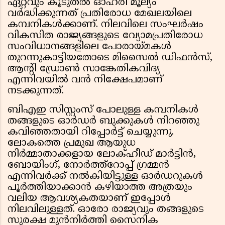
ഏറ്റവും കൂടുതൽ ഓഹരി മൂല്യം
വർദ്ധിക്കുന്നത് പ്രതിരോധ മേഖലയിലെ
കമ്പനികൾക്കാണ്. നിലവിലെ സംഘർഷം
വികസിത രാജ്യങ്ങളുടെ വ്യോമപ്രതിരോധ
സംവിധാനങ്ങളിലെ പോരായ്മകൾ
തുറന്നുകാട്ടിയതോടെ മിസൈൽ ഡിഫൻസ്,
ആന്റി ഡ്രോൺ സാങ്കേതികവിദ്യ
എന്നിവയിൽ വൻ നിക്ഷേപമാണ്
നടക്കുന്നത്.
ബിഎഇ സിസ്റ്റംസ് പോലുള്ള കമ്പനികൾ
തങ്ങളുടെ ഓർഡർ ബുക്കുകൾ നിറഞ്ഞു
കവിഞ്ഞതായി റിപ്പോർട്ട് ചെയ്യുന്നു.
ലോകത്തെ പ്രമുഖ ആയുധ
നിർമ്മാതാക്കളായ ലോക്ഹീഡ് മാർട്ടിൻ,
ബോയിംഗ്, നോർത്ത്റോപ്പ് ഗ്രമ്മൻ
എന്നിവർക്ക് നൽകിയിട്ടുള്ള ഓർഡറുകൾ
പൂർത്തിയാക്കാൻ കഴിയാത്ത അത്രയും
വലിയ ആവശ്യകതയാണ് ഇപ്പോൾ
നിലവിലുള്ളത്. ഓരോ രാജ്യവും തങ്ങളുടെ
സുരക്ഷ മുൻനിർത്തി സൈനിക