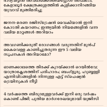
ഭാര്യവീട്ടിൽ അവധിക്കെത്തിയപ്പോൾ അപകടം;
കേളാലൂർ ക്ഷേത്രക്കുളത്തിൽ കുളിക്കാനിറങ്ങിയ
യുവാവ് മുങ്ങിമരിച്ചു
ജനന-മരണ രജിസ്ട്രേഷൻ വൈകിയാൽ ഇനി
കോടതി കയറണം; ഇന്ത്യയിൽ നിയമങ്ങളിൽ വന്ന
വലിയ മാറ്റങ്ങൾ അറിയാം
അവഗണിക്കരുത്! രോഗങ്ങൾ വരുന്നതിന് മുൻപ്
കൈവെള്ള കാണിച്ചുതരുന്ന ഈ 5 വലിയ
സൂചനകൾ അറിയാമോ?
ഓണക്കാലത്തെ തിരക്ക് കുറയ്ക്കാൻ റെയിൽവേ;
യാത്രാക്ലേശത്തിന് പരിഹാരം; ബംഗ്ളൂരു, ഹുബ്ബള്ളി
എന്നിവിടങ്ങളിൽ നിന്നുള്ള എട്ട് സ്പെഷ്യൽ
ട്രെയിനുകൾ നീട്ടി
4 വർഷത്തെ ബിരുദമുള്ളവർക്ക് ഇനി ഒരു വർഷം
കൊണ്ട് പിജി; പുതിയ മാർഗരേഖയുമായി യുജിസി