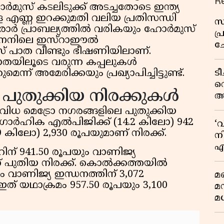
R
ോർമുസ് കടലിടുക്ക് അടച്ചതോടെ ഇന്ത്യ
ള്ള എണ്ണ ഇറക്കുമതി വലിയ പ്രതിസന്ധി
സ
ന കരാർ പ്രാബല്യത്തിൽ വരികയും ഹോർമുസ്
പ
 ലബനനിലെ ഇസ്റാഈൽ
ച
് പാത വീണ്ടും ഭീഷണിയിലാണ്.
വ
യിലൂടെ വരുന്ന കപ്പലുകൾ
ട
ുമെന്ന് അമേരിക്കയും പ്രഖ്യാപിച്ചിട്ടുണ്ട്.
വ
 പുതുക്കിയ നിരക്കുകൾ
അ
മു
ിവിധ മെട്രോ നഗരങ്ങളിലെ പുതുക്കിയ
മ
ാർഹിക എൽപിജിക്ക് (14.2 കിലോ) 942
‘
വ
 കിലോ) 2,930 രൂപയുമാണ് നിരക്ക്.
നി
എ
 941.50 രൂപയും വാണിജ്യ
വ
് പുതിയ നിരക്ക്. കൊൽക്കത്തയിൽ
 വാണിജ്യ ഇന്ധനത്തിന് 3,072
മണ
 യഥാക്രമം 957.50 രൂപയും 3,100
മ
മധ