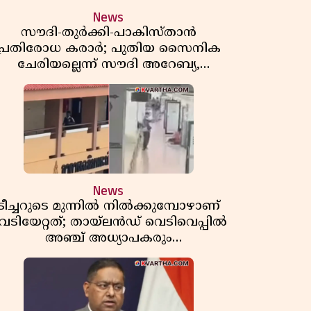
News
സൗദി-തുർക്കി-പാകിസ്താൻ
പ്രതിരോധ കരാർ; പുതിയ സൈനിക
ചേരിയല്ലെന്ന് സൗദി അറേബ്യ,
വിമർശനവുമായി ഇറാൻ
News
ടീച്ചറുടെ മുന്നിൽ നിൽക്കുമ്പോഴാണ്
െടിയേറ്റത്; തായ്‌ലൻഡ് വെടിവെപ്പിൽ
അഞ്ച് അധ്യാപകരും
മുത്തശ്ശീമുത്തശ്ശന്മാരും കൊല്ലപ്പെട്ടു,
മരണസംഖ്യ 7; ഞെട്ടിക്കുന്ന
വെളിപ്പെടുത്തലുകൾ