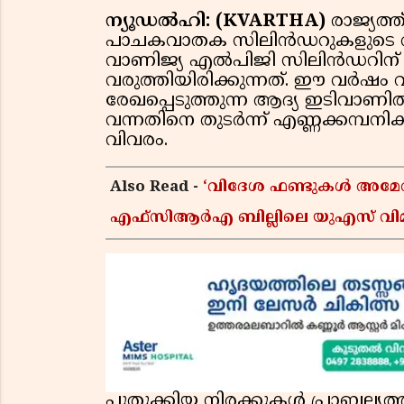
ന്യൂഡൽഹി: (KVARTHA)
രാജ്യത്
പാചകവാതക സിലിൻഡറുകളുടെ വില ക
വാണിജ്യ എൽപിജി സിലിൻഡറിന് 
വരുത്തിയിരിക്കുന്നത്. ഈ വർഷം
രേഖപ്പെടുത്തുന്ന ആദ്യ ഇടിവാണി
വന്നതിനെ തുടർന്ന് എണ്ണക്കമ്പന
വിവരം.
Also Read -
‘വിദേശ ഫണ്ടുകൾ അമേരിക്ക
എഫ്സിആർഎ ബില്ലിലെ യുഎസ് വിമർശ
പുതുക്കിയ നിരക്കുകൾ പ്രാബല്യ