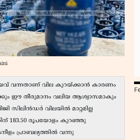
ini
അയവ് വന്നതാണ് വില കുറയ്ക്കാൻ കാരണം
F
കൾക്കും ഈ തീരുമാനം വലിയ ആശ്വാസമാകും
ി സിലിൻഡർ വിലയിൽ മാറ്റമില്ല
് 183.50 രൂപയോളം കുറഞ്ഞു
നീളം പ്രാബല്യത്തിൽ വന്നു