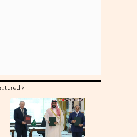
eatured