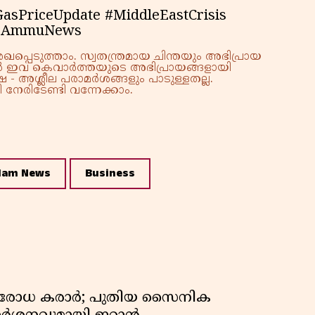
asPriceUpdate #MiddleEastCrisis
 #AmmuNews
്പെടുത്താം. സ്വതന്ത്രമായ ചിന്തയും അഭിപ്രായ
്നാൽ ഇവ കെവാർത്തയുടെ അഭിപ്രായങ്ങളായി
 - അശ്ലീല പരാമർശങ്ങളും പാടുള്ളതല്ല.
നേരിടേണ്ടി വന്നേക്കാം.
lam News
Business
രതിരോധ കരാർ; പുതിയ സൈനിക