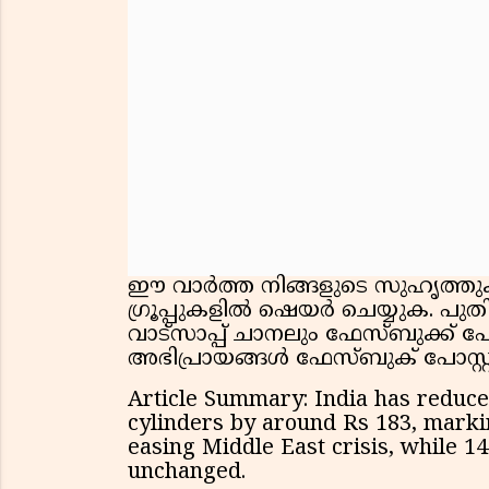
ഈ വാർത്ത നിങ്ങളുടെ സുഹൃത്തുക്ക
ഗ്രൂപ്പുകളിൽ ഷെയർ ചെയ്യുക. പ
വാട്സാപ്പ് ചാനലും ഫേസ്ബുക്ക് 
അഭിപ്രായങ്ങൾ ഫേസ്ബുക് പോസ്റ്റി
Article Summary: India has reduce
cylinders by around Rs 183, markin
easing Middle East crisis, while 1
unchanged.