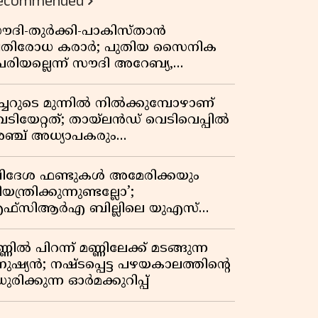
ecommended
ൗദി-തുർക്കി-പാകിസ്താൻ
്രതിരോധ കരാർ; പുതിയ സൈനിക
േരിയല്ലെന്ന് സൗദി അറേബ്യ,
ിമർശനവുമായി ഇറാൻ
ീച്ചറുടെ മുന്നിൽ നിൽക്കുമ്പോഴാണ്
െടിയേറ്റത്; തായ്‌ലൻഡ് വെടിവെപ്പിൽ
ഞ്ച് അധ്യാപകരും
ത്തശ്ശീമുത്തശ്ശന്മാരും കൊല്ലപ്പെട്ടു,
രണസംഖ്യ 7; ഞെട്ടിക്കുന്ന
വിദേശ ഫണ്ടുകൾ അമേരിക്കയും
െളിപ്പെടുത്തലുകൾ
യന്ത്രിക്കുന്നുണ്ടല്ലോ’;
ഫ്സിആർഎ ബില്ലിലെ യുഎസ്
ിമർശനങ്ങൾക്ക് മറുപടിയുമായി ഇന്ത്യ
്ണിൽ പിറന്ന് മണ്ണിലേക്ക് മടങ്ങുന്ന
നുഷ്യൻ; നഷ്ടപ്പെട്ട പഴയകാലത്തിൻ്റെ
ുരിക്കുന്ന ഓർമക്കുറിപ്പ്