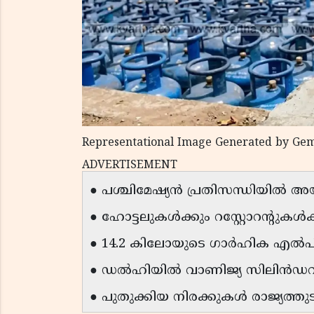
Representational Image Generated by Gem
ADVERTISEMENT
● പശ്ചിമേഷ്യൻ പ്രതിസന്ധിയിൽ 
● ഹോട്ടലുകൾക്കും റസ്റ്റോറന്റു
● 14.2 കിലോയുടെ ഗാർഹിക എൽപിജ
● ഡൽഹിയിൽ വാണിജ്യ സിലിൻഡറിന
● പുതുക്കിയ നിരക്കുകൾ രാജ്യത്തുട