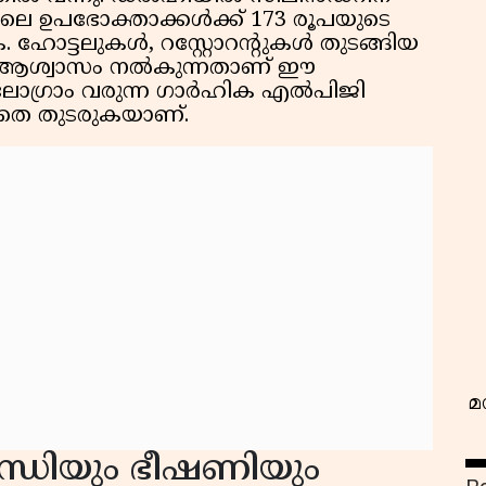
ിലെ ഉപഭോക്താക്കൾക്ക് 173 രൂപയുടെ
ഹോട്ടലുകൾ, റസ്റ്റോറന്റുകൾ തുടങ്ങിയ
യ ആശ്വാസം നൽകുന്നതാണ് ഈ
ിലോഗ്രാം വരുന്ന ഗാർഹിക എൽപിജി
ലാതെ തുടരുകയാണ്.
വ
മ
സന്ധിയും ഭീഷണിയും