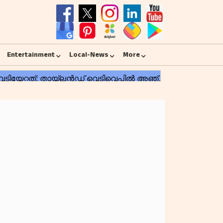
Entertainment
Local-News
More