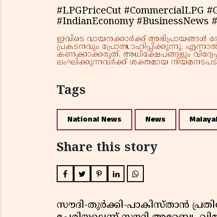
#LPGPriceCut #CommercialLPG #G
#IndianEconomy #BusinessNews
ഇവിടെ വായനക്കാർക്ക് അഭിപ്രായങ്ങൾ രേഖപ
പ്രകടനവും പ്രോത്സാഹിപ്പിക്കുന്നു. എന
കണക്കാക്കരുത്. അധിക്ഷേപങ്ങളും വിദ്വേഷ
ലംഘിക്കുന്നവർക്ക് ശക്തമായ നിയമനടപടി 
Tags
National News
News
Malaya
Share this story
സൗദി-തുർക്കി-പാകിസ്താൻ പ്