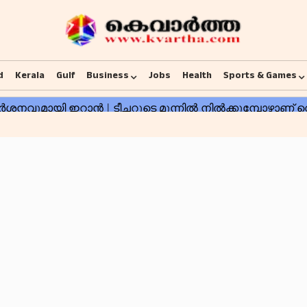
d
Kerala
Gulf
Business
Jobs
Health
Sports & Games