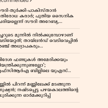
ecommended
ൗദി-തുർക്കി-പാകിസ്താൻ
്രതിരോധ കരാർ; പുതിയ സൈനിക
േരിയല്ലെന്ന് സൗദി അറേബ്യ,
ിമർശനവുമായി ഇറാൻ
ീച്ചറുടെ മുന്നിൽ നിൽക്കുമ്പോഴാണ്
െടിയേറ്റത്; തായ്‌ലൻഡ് വെടിവെപ്പിൽ
ഞ്ച് അധ്യാപകരും
ത്തശ്ശീമുത്തശ്ശന്മാരും കൊല്ലപ്പെട്ടു,
രണസംഖ്യ 7; ഞെട്ടിക്കുന്ന
വിദേശ ഫണ്ടുകൾ അമേരിക്കയും
െളിപ്പെടുത്തലുകൾ
യന്ത്രിക്കുന്നുണ്ടല്ലോ’;
ഫ്സിആർഎ ബില്ലിലെ യുഎസ്
ിമർശനങ്ങൾക്ക് മറുപടിയുമായി ഇന്ത്യ
്ണിൽ പിറന്ന് മണ്ണിലേക്ക് മടങ്ങുന്ന
നുഷ്യൻ; നഷ്ടപ്പെട്ട പഴയകാലത്തിൻ്റെ
ുരിക്കുന്ന ഓർമക്കുറിപ്പ്