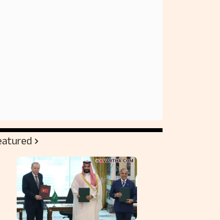
eatured