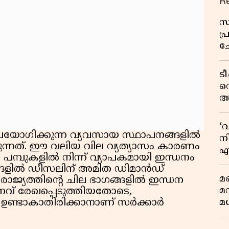
R
സ
പ
ച
വ
ട
വ
അ
മു
മ
‘
വ
പയോഗിക്കുന്ന വ്യവസായ സ്ഥാപനങ്ങളിൽ
നി
കുന്നത്. ഈ വലിയ വില വ്യത്യാസം കാരണം
എ
പമ്പുകളിൽ നിന്ന് വ്യാപകമായി ഇന്ധനം
വ
ങ്ങളിൽ ഡീസലിന് അമിത ഡിമാൻഡ്
മണ
രാജ്യത്തിൻ്റെ ചില ഭാഗങ്ങളിൽ ഇന്ധന
മ
വ് രേഖപ്പെടുത്തിയതോടെ,
മധ
 ഉണ്ടാകാതിരിക്കാനാണ് സർക്കാർ