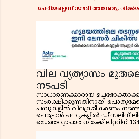
ചേരിയല്ലെന്ന് സൗദി അറേബ്യ, വി
വില വ്യത്യാസം മുതല
നടപടി
സാധാരണക്കാരായ ഉപഭോക്താക്കളെ 
സംരക്ഷിക്കുന്നതിനായി പൊതുമേഖ
പമ്പുകളിൽ വിലക്രമീകരണം നടത്തിയ
പെട്രോൾ പമ്പുകളിൽ ഡീസലിന് ലിറ്
മൊത്തവ്യാപാര നിരക്ക് ലിറ്ററിന് 1