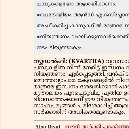
പമ്പുകളെയോ ആശ്രയിക്കണം.
●പെട്രോളിയം ആൻഡ് എക്‌സ്പ്ലോ
അംഗീകരിച്ച കാനുകളിൽ മാത്രമേ 
●നിയന്ത്രണം ലംഘിക്കുന്നവർക്
നടപടിയുണ്ടാകും.
ന്യൂഡൽഹി: (KVARTHA)
വ്യവസാ
പമ്പുകളിൽ നിന്ന് നേരിട്ട് ഇന്ധനം
നിയന്ത്രണം ഏർപ്പെടുത്തി. വൻക
മൊത്തവ്യാപാര കേന്ദ്രങ്ങളിൽ നി
മാത്രമേ ഇന്ധനം ശേഖരിക്കാൻ പാട
മന്ത്രാലയം പുറപ്പെടുവിച്ച പുതിയ 
ദിവസത്തേക്കാണ് ഈ നിയന്ത്രണം ഏർ
സാഹചര്യങ്ങൾ പരിശോധിച്ച് ആവശ
സർക്കാരിന് അധികാരമുണ്ടാകും.
Also Read -
സൗദി-തുർക്കി-പാകിസ