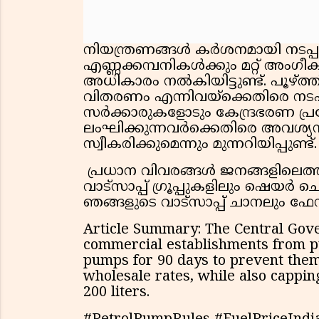
നിയന്ത്രണങ്ങൾ കർശനമായി നടപ
എണ്ണക്കമ്പനികൾക്കും മറ്റ് അംഗ
അധികാരം നൽകിയിട്ടുണ്ട്. പൂഴ്ത്
വിതരണം എന്നിവയ്ക്കെതിരെ നട
സർക്കാരുകളോടും കേന്ദ്രഭരണ പ്രദേശ
ലംഘിക്കുന്നവർക്കെതിരെ അവശ്
സ്വീകരിക്കുമെന്നും മുന്നറിയിപ്പുണ്ട്.
പ്രധാന വിവരങ്ങൾ ജനങ്ങളിലെത്
വാട്സാപ്പ് ഗ്രൂപ്പുകളിലും ഷെയ
ഞങ്ങളുടെ വാട്സാപ്പ് ചാനലും ഫ
Article Summary: The Central Gov
commercial establishments from pur
pumps for 90 days to prevent them
wholesale rates, while also cappin
200 liters.