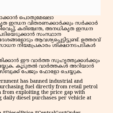
്പാക്കാൻ പൊതുമേഖലാ
ീകൃത ഇന്ധന വിതരണക്കാർക്കും സർക്കാർ
തിവെപ്പ്, കരിഞ്ചന്ത, അനധികൃത ഇന്ധന
പടിയെടുക്കാൻ സംസ്ഥാന
ങ്ങളോടും ആവശ്യപ്പെട്ടിട്ടുണ്ട്. ഉത്തരവ്
യസാധന നിയമപ്രകാരം ശിക്ഷാനടപടികൾ
തിക്കാൻ ഈ വാർത്ത സുഹൃത്തുക്കൾക്കും
ർ ചെയ്യുക. കൂടുതൽ വാർത്തകൾ അറിയാൻ
േസ്ബുക്ക് പേജും ഫോളോ ചെയ്യുക.
ernment has banned industrial and
chasing fuel directly from retail petrol
 from exploiting the price gap with
g daily diesel purchases per vehicle at