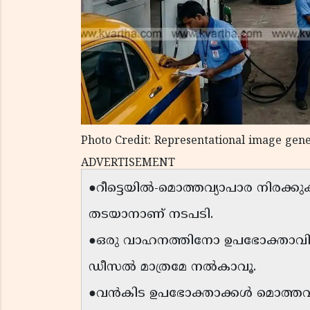
Photo Credit: Representational image gen
ADVERTISEMENT
●റീട്ടെയിൽ-മൊത്തവ്യാപാര നിരക്കുക
തടയാനാണ് നടപടി.
●ഒരു വാഹനത്തിനോ ഉപഭോക്താവിനോ
ഡീസൽ മാത്രമേ നൽകാവൂ.
●വൻകിട ഉപഭോക്താക്കൾ മൊത്തവ്യ