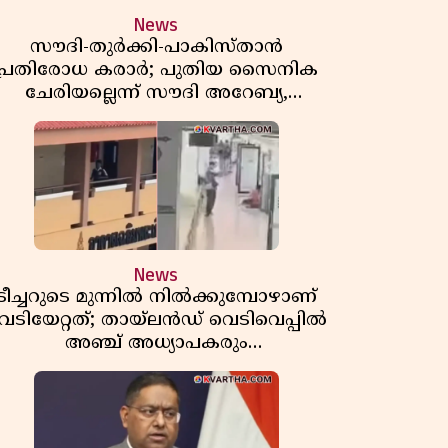
News
സൗദി-തുർക്കി-പാകിസ്താൻ
പ്രതിരോധ കരാർ; പുതിയ സൈനിക
ചേരിയല്ലെന്ന് സൗദി അറേബ്യ,
വിമർശനവുമായി ഇറാൻ
News
ടീച്ചറുടെ മുന്നിൽ നിൽക്കുമ്പോഴാണ്
െടിയേറ്റത്; തായ്‌ലൻഡ് വെടിവെപ്പിൽ
അഞ്ച് അധ്യാപകരും
മുത്തശ്ശീമുത്തശ്ശന്മാരും കൊല്ലപ്പെട്ടു,
മരണസംഖ്യ 7; ഞെട്ടിക്കുന്ന
വെളിപ്പെടുത്തലുകൾ