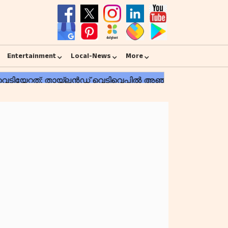
Entertainment
Local-News
More