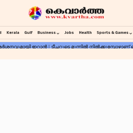
d
Kerala
Gulf
Business
Jobs
Health
Sports & Games