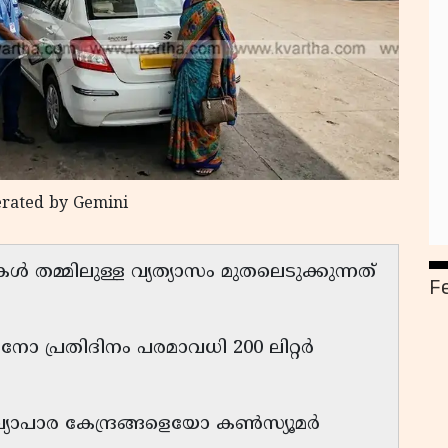
erated by Gemini
ൾ തമ്മിലുള്ള വ്യത്യാസം മുതലെടുക്കുന്നത്
F
 പ്രതിദിനം പരമാവധി 200 ലിറ്റർ
ാപാര കേന്ദ്രങ്ങളെയോ കൺസ്യൂമർ