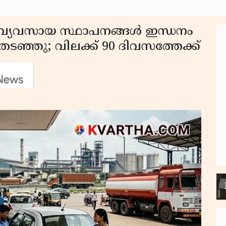
് വ്യവസായ സ്ഥാപനങ്ങൾ ഇന്ധനം
ർ തടഞ്ഞു; വിലക്ക് 90 ദിവസത്തേക്ക്