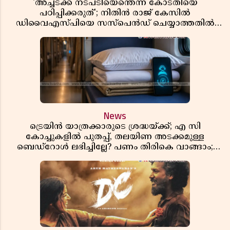
'അച്ചടക്ക നടപടിയെന്തെന്ന് കോടതിയെ
പഠിപ്പിക്കരുത്'; നിതിൻ രാജ് കേസിൽ
ഡിവൈഎസ്പിയെ സസ്പെൻഡ് ചെയ്യാത്തതിൽ
സർക്കാരിന് ഹൈക്കോടതിയുടെ രൂക്ഷ വിമർശനം
News
ട്രെയിൻ യാത്രക്കാരുടെ ശ്രദ്ധയ്ക്ക്; എ സി
കോച്ചുകളിൽ പുതപ്പ്, തലയിണ അടക്കമുള്ള
ബെഡ്റോൾ ലഭിച്ചില്ലേ? പണം തിരികെ വാങ്ങാം;
അറിയേണ്ട നിയമങ്ങൾ