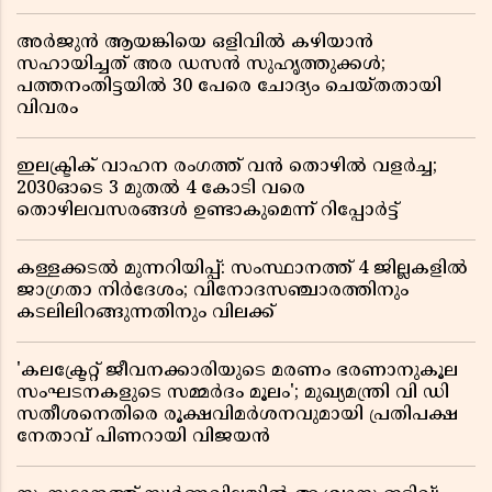
അർജുൻ ആയങ്കിയെ ഒളിവിൽ കഴിയാൻ
സഹായിച്ചത് അര ഡസൻ സുഹൃത്തുക്കൾ;
പത്തനംതിട്ടയിൽ 30 പേരെ ചോദ്യം ചെയ്തതായി
വിവരം ​​​​​​​
ഇലക്ട്രിക് വാഹന രംഗത്ത് വൻ തൊഴിൽ വളർച്ച;
2030ഓടെ 3 മുതൽ 4 കോടി വരെ
തൊഴിലവസരങ്ങൾ ഉണ്ടാകുമെന്ന് റിപ്പോർട്ട്
കള്ളക്കടൽ മുന്നറിയിപ്പ്: സംസ്ഥാനത്ത് 4 ജില്ലകളിൽ
ജാഗ്രതാ നിർദേശം; വിനോദസഞ്ചാരത്തിനും
കടലിലിറങ്ങുന്നതിനും വിലക്ക്
'കലക്ട്രേറ്റ് ജീവനക്കാരിയുടെ മരണം ഭരണാനുകൂല
സംഘടനകളുടെ സമ്മർദം മൂലം'; മുഖ്യമന്ത്രി വി ഡി
സതീശനെതിരെ രൂക്ഷവിമർശനവുമായി പ്രതിപക്ഷ
നേതാവ് പിണറായി വിജയൻ