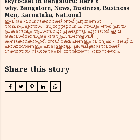
skyrocket in Bengaluru: Here's
why, Bangalore, News, Business, Business
Men, Karnataka, National.
ഇവിടെ വായനക്കാർക്ക് അഭിപ്രായങ്ങൾ
രേഖപ്പെടുത്താം. സ്വതന്ത്രമായ ചിന്തയും അഭിപ്രായ
പ്രകടനവും പ്രോത്സാഹിപ്പിക്കുന്നു. എന്നാൽ ഇവ
കെവാർത്തയുടെ അഭിപ്രായങ്ങളായി
കണക്കാക്കരുത്. അധിക്ഷേപങ്ങളും വിദ്വേഷ - അശ്ലീല
പരാമർശങ്ങളും പാടുള്ളതല്ല. ലംഘിക്കുന്നവർക്ക്
ശക്തമായ നിയമനടപടി നേരിടേണ്ടി വന്നേക്കാം.
Share this story