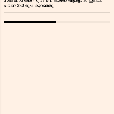
സംസ്ഥാനത്ത് സ്വര്‍ണവിലയില്‍ ആശ്വാസ ഇടിവ്;
പവന് 280 രൂപ കുറഞ്ഞു