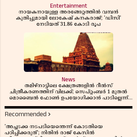
Entertainment
നായകനായുള്ള അരങ്ങേറ്റത്തിൽ വമ്പൻ
കുതിപ്പുമായി ലോകേഷ് കനകരാജ്; 'ഡിസി'
നേടിയത് 31.86 കോടി രൂപ
News
തമിഴ്‌നാട്ടിലെ ക്ഷേത്രങ്ങളിൽ റീൽസ്
ചിത്രീകരണത്തിന് വിലക്ക്; സെപ്റ്റംബർ 1 മുതൽ
മൊബൈൽ ഫോൺ ഉപയോഗിക്കാൻ പാടില്ലെന്ന്
സർക്കാർ ഉത്തരവ്
Recommended
'അച്ചടക്ക നടപടിയെന്തെന്ന് കോടതിയെ
പഠിപ്പിക്കരുത്'; നിതിൻ രാജ് കേസിൽ