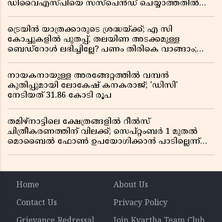
ഡിവൈഎസ്പിയെ സസ്പെൻഡ് ചെയ്യാത്തതിൽ
സർക്കാരിന് ഹൈക്കോടതിയുടെ രൂക്ഷ വിമർശനം
ട്രെയിൻ യാത്രക്കാരുടെ ശ്രദ്ധയ്ക്ക്; എ സി
കോച്ചുകളിൽ പുതപ്പ്, തലയിണ അടക്കമുള്ള
ബെഡ്റോൾ ലഭിച്ചില്ലേ? പണം തിരികെ വാങ്ങാം;
അറിയേണ്ട നിയമങ്ങൾ
നായകനായുള്ള അരങ്ങേറ്റത്തിൽ വമ്പൻ
കുതിപ്പുമായി ലോകേഷ് കനകരാജ്; 'ഡിസി'
നേടിയത് 31.86 കോടി രൂപ
തമിഴ്‌നാട്ടിലെ ക്ഷേത്രങ്ങളിൽ റീൽസ്
ചിത്രീകരണത്തിന് വിലക്ക്; സെപ്റ്റംബർ 1 മുതൽ
മൊബൈൽ ഫോൺ ഉപയോഗിക്കാൻ പാടില്ലെന്ന്
സർക്കാർ ഉത്തരവ്
Home
About Us
Contact Us
Privacy Policy
Grievance Redressal
Join Kvartha Team Club