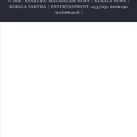
©
2026
‧ KVARTHA: MALAYALAM NEWS | KERALA NEWS |
KERALA VARTHA | ENTERTAINMENT ചുറ്റുവട്ടം മലയാളം
വാര്‍ത്തകൾ |