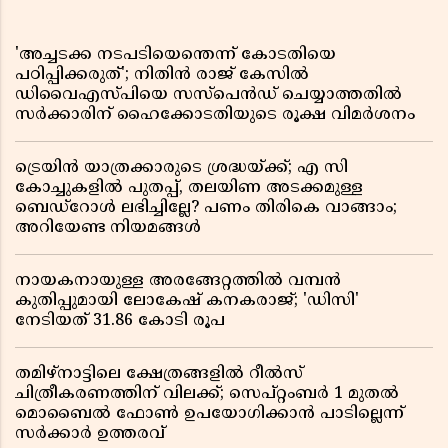
'അച്ചടക്ക നടപടിയെന്തെന്ന് കോടതിയെ
പഠിപ്പിക്കരുത്'; നിതിൻ രാജ് കേസിൽ
ഡിവൈഎസ്പിയെ സസ്പെൻഡ് ചെയ്യാത്തതിൽ
സർക്കാരിന് ഹൈക്കോടതിയുടെ രൂക്ഷ വിമർശനം
ട്രെയിൻ യാത്രക്കാരുടെ ശ്രദ്ധയ്ക്ക്; എ സി
കോച്ചുകളിൽ പുതപ്പ്, തലയിണ അടക്കമുള്ള
ബെഡ്റോൾ ലഭിച്ചില്ലേ? പണം തിരികെ വാങ്ങാം;
അറിയേണ്ട നിയമങ്ങൾ
നായകനായുള്ള അരങ്ങേറ്റത്തിൽ വമ്പൻ
കുതിപ്പുമായി ലോകേഷ് കനകരാജ്; 'ഡിസി'
നേടിയത് 31.86 കോടി രൂപ
തമിഴ്‌നാട്ടിലെ ക്ഷേത്രങ്ങളിൽ റീൽസ്
ചിത്രീകരണത്തിന് വിലക്ക്; സെപ്റ്റംബർ 1 മുതൽ
മൊബൈൽ ഫോൺ ഉപയോഗിക്കാൻ പാടില്ലെന്ന്
സർക്കാർ ഉത്തരവ്