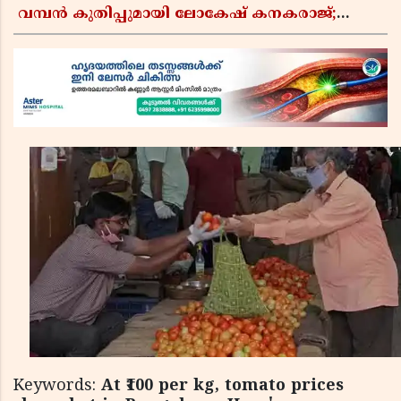
വമ്പൻ കുതിപ്പുമായി ലോകേഷ് കനകരാജ്;
'ഡിസി' നേടിയത് 31.86 കോടി രൂപ
Keywords:
At ₹100 per kg, tomato prices