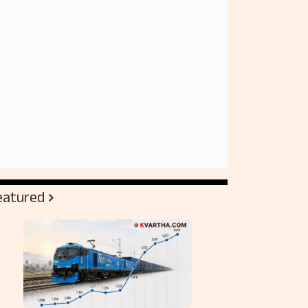
eatured