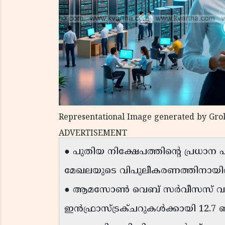
Representational Image generated by Gro
ADVERTISEMENT
● പുതിയ നിക്ഷേപത്തിന്റെ പ്രധാന 
മേഖലയുടെ വിപുലീകരണത്തിനായിരി
● ആമസോൺ വെബ് സർവീസസ് വഴി 
ഇൻഫ്രാസ്ട്രക്ചറുകൾക്കായി 12.7 