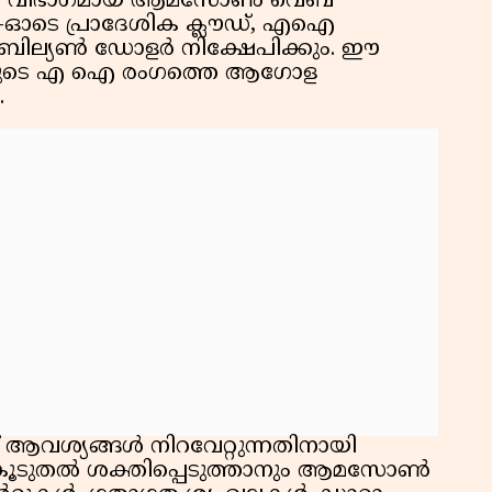
ടിംഗ് വിഭാഗമായ ആമസോൺ വെബ്
വ
0-ഓടെ പ്രാദേശിക ക്ലൗഡ്, എഐ
7 ബില്യൺ ഡോളർ നിക്ഷേപിക്കും. ഈ
ന്ത്യയുടെ എ ഐ രംഗത്തെ ആഗോള
.
 ആവശ്യങ്ങൾ നിറവേറ്റുന്നതിനായി
ചർ കൂടുതൽ ശക്തിപ്പെടുത്താനും ആമസോൺ