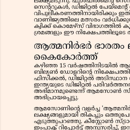
ലക്ഷ്യമിടുന്നു. ഫുൾഫിൽമെന്റ് 
സെന്ററുകൾ, ഡിജിറ്റൽ പേയ്‌മെന്
വിപുലീകരണത്തിനായിരിക്കും ഇ
വാണിജ്യത്തിലെ മത്സരം വർധിക്കുമ
ക്വിക്ക് കൊമേഴ്‌സ് വിഭാഗത്തിൽ കൂ
ശ്രമങ്ങളും ഈ നിക്ഷേപത്തിലൂടെ
ആത്മനിർഭർ ഭാരതം ല
കൈകോർത്ത്
കഴിഞ്ഞ 15 വർഷത്തിനിടയിൽ ആ
ബില്യൺ ഡോളറിന്റെ നിക്ഷേപത്തി
ഫിസിക്കൽ, ഡിജിറ്റൽ അടിസ്ഥാന 
ഇന്ത്യയുടെ ഡിജിറ്റൽ പരിവർത്ത
അഭിമാനമുണ്ടെന്ന് ആമസോൺ സ
അഭിപ്രായപ്പെട്ടു.
ആമസോണിന്റെ വളർച്ച 'ആത്മനിർഭ
ലക്ഷ്യങ്ങളുമായി തികച്ചും ഒത്ത
എടുത്തുപറഞ്ഞു. കീസ്റ്റോൺ സ്ട്ര
ഇംപാക്ട് റിപ്പോർട്ട് അനുസരിച്ച്,