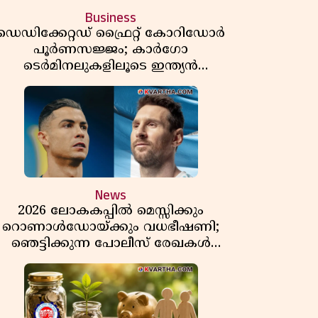
Business
ഡെഡിക്കേറ്റഡ് ഫ്രൈറ്റ് കോറിഡോർ
പൂർണസജ്ജം; കാർഗോ
ടെർമിനലുകളിലൂടെ ഇന്ത്യൻ
െയിൽവേയുടെ ചരക്ക് ഗതാഗതത്തിൽ
വൻ കുതിപ്പ്
News
2026 ലോകകപ്പിൽ മെസ്സിക്കും
റൊണാൾഡോയ്ക്കും വധഭീഷണി;
ഞെട്ടിക്കുന്ന പോലീസ് രേഖകൾ
പുറത്ത്