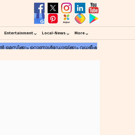
Entertainment
Local-News
More