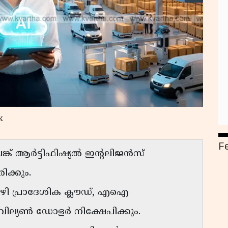
k
F
പങ്ക് ആർട്ടിഫിഷ്യൽ ഇന്റലിജൻസ്
ക്കും.
പ്രാദേശിക ക്ലൗഡ്, എഐ
ബില്യൺ ഡോളർ നിക്ഷേപിക്കും.