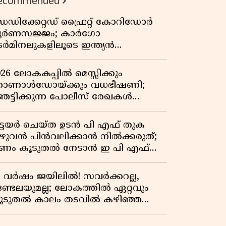
ecommended
വേറിട്ട കഥ
െഡിക്കേറ്റഡ് ഫ്രൈറ്റ് കോറിഡോർ
ൂർണസജ്ജം; കാർഗോ
െർമിനലുകളിലൂടെ ഇന്ത്യൻ
െയിൽവേയുടെ ചരക്ക് ഗതാഗതത്തിൽ
ൻ കുതിപ്പ്
026 ലോകകപ്പിൽ മെസ്സിക്കും
ൊണാൾഡോയ്ക്കും വധഭീഷണി;
െട്ടിക്കുന്ന പോലീസ് രേഖകൾ
റത്ത്
ിട്ടയർ ചെയ്ത ഉടൻ പി എഫ് തുക
ുഴുവൻ പിൻവലിക്കാൻ നിൽക്കരുത്;
ണം കൂടുതൽ നേടാൻ ഇ പി എഫ്
യുടെ നിയമം അറിയാം
7 വർഷം ജയിലിൽ! സവർക്കറല്ല,
ണ്ടേലയുമല്ല; ലോകത്തിൽ ഏറ്റവും
ൂടുതൽ കാലം തടവിൽ കഴിഞ്ഞ
ാഷ്ട്രീയ തടവുകാരൻ ഇദ്ദേഹം! ഒരു
ന്ത്യൻ സ്വാതന്ത്ര്യസമര സേനാനിയുടെ