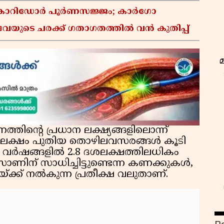
്റ് കോറിഡോർ പൂർണസജ്ജം; കാർഗോ
േയുടെ ചരക്ക് ഗതാഗതത്തിൽ വൻ കുതിപ്പ്
ിന്റെ പ്രധാന ലക്ഷ്യങ്ങളിലൊന്ന്
ം 10 ലക്ഷം പുതിയ തൊഴിലവസരങ്ങൾ കൂടി
ഞ വർഷങ്ങളിൽ 2.8 ദശലക്ഷത്തിലധികം
ന് സാധിച്ചിട്ടുണ്ടെന്ന കണക്കുകൾ,
്ക്ക് നൽകുന്ന പ്രതീക്ഷ വലുതാണ്.
ഇ