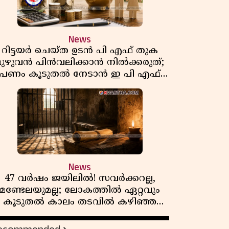
News
റിട്ടയർ ചെയ്ത ഉടൻ പി എഫ് തുക
മുഴുവൻ പിൻവലിക്കാൻ നിൽക്കരുത്;
പണം കൂടുതൽ നേടാൻ ഇ പി എഫ്
ഒയുടെ നിയമം അറിയാം
News
47 വർഷം ജയിലിൽ! സവർക്കറല്ല,
മണ്ടേലയുമല്ല; ലോകത്തിൽ ഏറ്റവും
കൂടുതൽ കാലം തടവിൽ കഴിഞ്ഞ
രാഷ്ട്രീയ തടവുകാരൻ ഇദ്ദേഹം! ഒരു
ന്ത്യൻ സ്വാതന്ത്ര്യസമര സേനാനിയുടെ