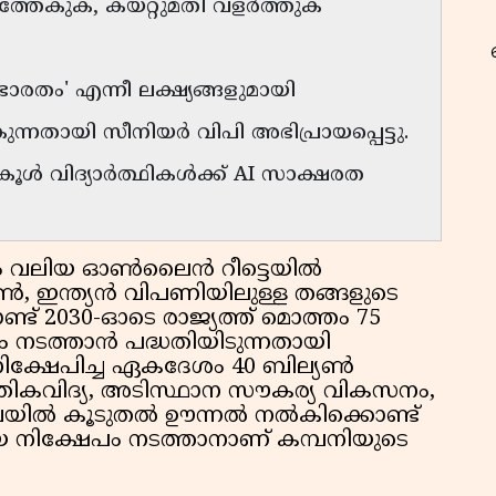
ത്തേകുക, കയറ്റുമതി വളർത്തുക
ാരതം' എന്നീ ലക്ഷ്യങ്ങളുമായി
റ
നതായി സീനിയർ വിപി അഭിപ്രായപ്പെട്ടു.
കൂൾ വിദ്യാർത്ഥികൾക്ക് AI സാക്ഷരത
.
ും വലിയ ഓൺലൈൻ റീട്ടെയിൽ
ഇന്ത്യൻ വിപണിയിലുള്ള തങ്ങളുടെ
ൊണ്ട് 2030-ഓടെ രാജ്യത്ത് മൊത്തം 75
നടത്താൻ പദ്ധതിയിടുന്നതായി
ൽ നിക്ഷേപിച്ച ഏകദേശം 40 ബില്യൺ
തികവിദ്യ, അടിസ്ഥാന സൗകര്യ വികസനം,
ിവയിൽ കൂടുതൽ ഊന്നൽ നൽകിക്കൊണ്ട്
 നിക്ഷേപം നടത്താനാണ് കമ്പനിയുടെ