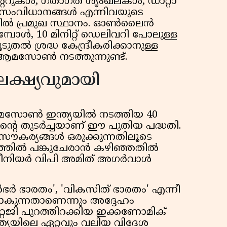
സെന്ററുകൾ, ഗതാഗത ശൃംഖലകൾ, ഡാറ്റാ
റ് സംവിധാനങ്ങൾ എന്നിവയുടെ
തിൽ പ്രമുഖ സ്ഥാനം. ഓൺലൈൻ
്പോൾ, 10 മിനിറ്റ് ഡെലിവറി പോലുള്ള
ടുതൽ ശ്രദ്ധ കേന്ദ്രീകരിക്കാനുള്ള
 ആമസോൺ നടത്തുന്നുണ്ട്.
ക്ഷ്യവുമായി
മസോൺ ഇന്ത്യയിൽ നടത്തിയ 40
ന്റെ തുടർച്ചയാണ് ഈ പുതിയ പദ്ധതി.
സൗകര്യങ്ങൾ ഒരുക്കുന്നതിലൂടെ
നത്തിൽ പങ്കുചേരാൻ കഴിഞ്ഞതിൽ
ീനിയർ വിപി അമിത് അഗർവാൾ
ർ ഭാരതം', 'വികസിത് ഭാരതം' എന്നീ
ുപോകുന്നതാണെന്നും അദ്ദേഹം
ാറ്റജി പുറത്തിറക്കിയ ഇക്കണോമിക്
 ഇന്ത്യയിലെ ഏറ്റവും വലിയ വിദേശ