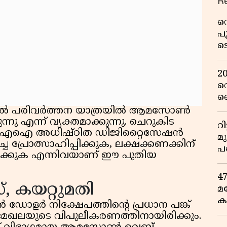
R
ഡ
പ
ട
റ
വ
2
റ
ഞ
പു
ജിറ്റൽ പരിവർത്തന യാത്രയിൽ ആമസോൺ
നു എന്ന് വ്യക്തമാക്കുന്നു. ചെറുകിട
റ
ുക, എഐ അധിഷ്ഠിത ഡിജിറ്റൈസേഷൻ
മ
ച്ച പ്രോത്സാഹിപ്പിക്കുക, ലക്ഷക്കണക്കിന്
പ
ക്കുക എന്നിവയാണ് ഈ പുതിയ
ഒ
4
, കയറ്റുമതി
മ
ക
യൺ ഡോളർ നിക്ഷേപത്തിന്റെ പ്രധാന പങ്ക്
ര
 മേഖലയുടെ വിപുലീകരണത്തിനായിരിക്കും.
ഇ