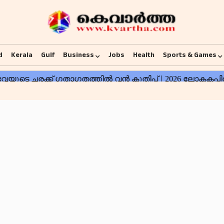
d
Kerala
Gulf
Business
Jobs
Health
Sports & Games