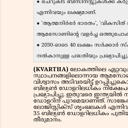
● ചെറുകിട ബിസിനസ്സുകൾക്ക് കരു
എന്നിവയും ലക്ഷ്യമാണ്.
● 'ആത്മനിർഭർ ഭാരതം', 'വികസിത് ഭ
ആമസോണിന്റെ വളർച്ച ഒത്തുപോകുന്
● 2030-ഓടെ 40 ലക്ഷം സർക്കാർ സ്
നൽകാനുള്ള പദ്ധതിയും പ്രഖ്യാപിച്ചു
(KVARTHA)
ലോകത്തിലെ ഏറ്റവ
സ്ഥാപനങ്ങളിലൊന്നായ ആമസോൺ, 
വിശ്വാസം അടിവരയിട്ട് ഉറപ്പിച്ചുക
ബില്യൺ ഡോളറിലധികം നിക്ഷേപം 
പ്രഖ്യാപിച്ചു. ഇതുവരെ ഇന്ത്യയി
ഡോളറിന് പുറമെയാണിത്. സാങ്കേ
ലോജിസ്റ്റിക്സ് ശൃംഖലകൾ എന്ന
35 ബില്യൺ ഡോളറിലധികം പുതിയ
തീരുമാനം.