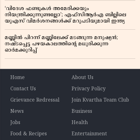
‘വിദേശ ഫണ്ടുകൾ അമേരിക്കയും
നിയന്ത്രിക്കുന്നുണ്ടല്ലോ’; എഫ്സിആർഎ ബില്ലിലെ
യുഎസ് വിമർശനങ്ങൾക്ക് മറുപടിയുമായി ഇന്ത്യ
മണ്ണിൽ പിറന്ന് മണ്ണിലേക്ക് മടങ്ങുന്ന മനുഷ്യൻ;
നഷ്ടപ്പെട്ട പഴയകാലത്തിൻ്റെ മധുരിക്കുന്ന
ഓർമക്കുറിപ്പ്
Home
About Us
Contact Us
Privacy Policy
Grievance Redressal
Join Kvartha Team Club
News
Business
Jobs
Health
Food & Recipes
Entertainment