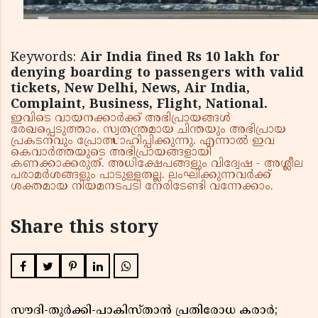
Keywords:
Air India fined Rs 10 lakh for
denying boarding to passengers with valid
tickets, New Delhi, News, Air India,
Complaint, Business, Flight, National.
ഇവിടെ വായനക്കാർക്ക് അഭിപ്രായങ്ങൾ
രേഖപ്പെടുത്താം. സ്വതന്ത്രമായ ചിന്തയും അഭിപ്രായ
പ്രകടനവും പ്രോത്സാഹിപ്പിക്കുന്നു. എന്നാൽ ഇവ
കെവാർത്തയുടെ അഭിപ്രായങ്ങളായി
കണക്കാക്കരുത്. അധിക്ഷേപങ്ങളും വിദ്വേഷ - അശ്ലീല
പരാമർശങ്ങളും പാടുള്ളതല്ല. ലംഘിക്കുന്നവർക്ക്
ശക്തമായ നിയമനടപടി നേരിടേണ്ടി വന്നേക്കാം.
Share this story
സൗദി-തുർക്കി-പാകിസ്താൻ പ്രതിരോധ കരാർ;