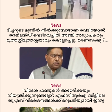
News
ടീച്ചറുടെ മുന്നിൽ നിൽക്കുമ്പോഴാണ് വെടിയേറ്റത്;
തായ്‌ലൻഡ് വെടിവെപ്പിൽ അഞ്ച് അധ്യാപകരും
മുത്തശ്ശീമുത്തശ്ശന്മാരും കൊല്ലപ്പെട്ടു, മരണസംഖ്യ 7;
ഞെട്ടിക്കുന്ന വെളിപ്പെടുത്തലുകൾ
News
‘വിദേശ ഫണ്ടുകൾ അമേരിക്കയും
നിയന്ത്രിക്കുന്നുണ്ടല്ലോ’; എഫ്സിആർഎ ബില്ലിലെ
യുഎസ് വിമർശനങ്ങൾക്ക് മറുപടിയുമായി ഇന്ത്യ