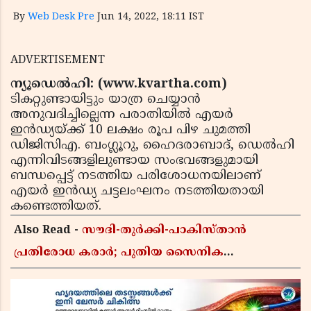
By
Web Desk Pre
Jun 14, 2022, 18:11 IST
ADVERTISEMENT
ന്യൂഡെല്‍ഹി: (www.kvartha.com)
ടികറ്റുണ്ടായിട്ടും യാത്ര ചെയ്യാന്‍
അനുവദിച്ചില്ലെന്ന പരാതിയില്‍ എയര്‍
ഇന്‍ഡ്യയ്ക്ക് 10 ലക്ഷം രൂപ പിഴ ചുമത്തി
ഡിജിസിഎ. ബംഗ്ലൂറു, ഹൈദരാബാദ്, ഡെല്‍ഹി
എന്നിവിടങ്ങളിലുണ്ടായ സംഭവങ്ങളുമായി
ബന്ധപ്പെട്ട് നടത്തിയ പരിശോധനയിലാണ്
എയര്‍ ഇന്‍ഡ്യ ചട്ടലംഘനം നടത്തിയതായി
കണ്ടെത്തിയത്.
Also Read -
സൗദി-തുർക്കി-പാകിസ്താൻ
പ്രതിരോധ കരാർ; പുതിയ സൈനിക
ചേരിയല്ലെന്ന് സൗദി അറേബ്യ, വിമർശനവുമായി
ഇറാൻ