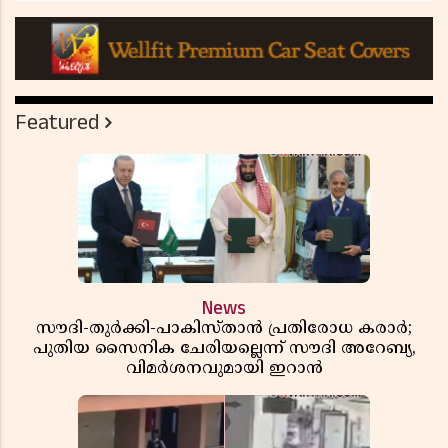
Featured
News
സൗദി-തുർക്കി-പാകിസ്താൻ പ്രതിരോധ കരാർ;
പുതിയ സൈനിക ചേരിയല്ലെന്ന് സൗദി അറേബ്യ,
വിമർശനവുമായി ഇറാൻ