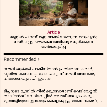
Article
മണ്ണിൽ പിറന്ന് മണ്ണിലേക്ക് മടങ്ങുന്ന മനുഷ്യൻ;
നഷ്ടപ്പെട്ട പഴയകാലത്തിൻ്റെ മധുരിക്കുന്ന
ഓർമക്കുറിപ്പ്
Recommended
സൗദി-തുർക്കി-പാകിസ്താൻ പ്രതിരോധ കരാർ;
പുതിയ സൈനിക ചേരിയല്ലെന്ന് സൗദി അറേബ്യ,
വിമർശനവുമായി ഇറാൻ
ടീച്ചറുടെ മുന്നിൽ നിൽക്കുമ്പോഴാണ് വെടിയേറ്റത്;
തായ്‌ലൻഡ് വെടിവെപ്പിൽ അഞ്ച് അധ്യാപകരും
മുത്തശ്ശീമുത്തശ്ശന്മാരും കൊല്ലപ്പെട്ടു, മരണസംഖ്യ 7;
ഞെട്ടിക്കുന്ന വെളിപ്പെടുത്തലുകൾ