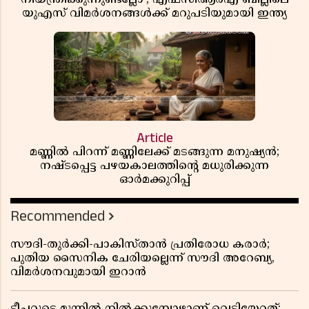
യുഎസ് വിമർശനങ്ങൾക്ക് മറുപടിയുമായി ഇന്ത്യ
Article
മണ്ണിൽ പിറന്ന് മണ്ണിലേക്ക് മടങ്ങുന്ന മനുഷ്യൻ;
നഷ്ടപ്പെട്ട പഴയകാലത്തിൻ്റെ മധുരിക്കുന്ന
ഓർമക്കുറിപ്പ്
Recommended
സൗദി-തുർക്കി-പാകിസ്താൻ പ്രതിരോധ കരാർ;
പുതിയ സൈനിക ചേരിയല്ലെന്ന് സൗദി അറേബ്യ,
വിമർശനവുമായി ഇറാൻ
ടീച്ചറുടെ മുന്നിൽ നിൽക്കുമ്പോഴാണ് വെടിയേറ്റത്;