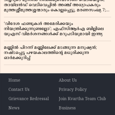
തായ്‌ലൻഡ് വെടിവെപ്പിൽ അഞ്ച് അധ്യാപകരും
മുത്തശ്ശീമുത്തശ്ശന്മാരും കൊല്ലപ്പെട്ടു, മരണസംഖ്യ 7;
ഞെട്ടിക്കുന്ന വെളിപ്പെടുത്തലുകൾ
‘വിദേശ ഫണ്ടുകൾ അമേരിക്കയും
നിയന്ത്രിക്കുന്നുണ്ടല്ലോ’; എഫ്സിആർഎ ബില്ലിലെ
യുഎസ് വിമർശനങ്ങൾക്ക് മറുപടിയുമായി ഇന്ത്യ
മണ്ണിൽ പിറന്ന് മണ്ണിലേക്ക് മടങ്ങുന്ന മനുഷ്യൻ;
നഷ്ടപ്പെട്ട പഴയകാലത്തിൻ്റെ മധുരിക്കുന്ന
ഓർമക്കുറിപ്പ്
Home
About Us
Contact Us
Privacy Policy
Grievance Redressal
Join Kvartha Team Club
News
Business