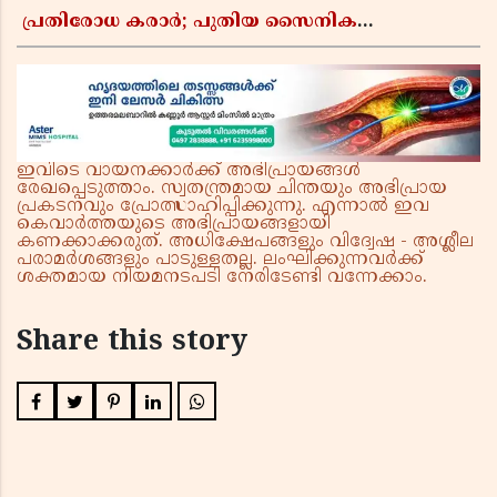
പ്രതിരോധ കരാർ; പുതിയ സൈനിക
ചേരിയല്ലെന്ന് സൗദി അറേബ്യ, വിമർശനവുമായി
ഇറാൻ
ഇവിടെ വായനക്കാർക്ക് അഭിപ്രായങ്ങൾ
രേഖപ്പെടുത്താം. സ്വതന്ത്രമായ ചിന്തയും അഭിപ്രായ
പ്രകടനവും പ്രോത്സാഹിപ്പിക്കുന്നു. എന്നാൽ ഇവ
കെവാർത്തയുടെ അഭിപ്രായങ്ങളായി
കണക്കാക്കരുത്. അധിക്ഷേപങ്ങളും വിദ്വേഷ - അശ്ലീല
പരാമർശങ്ങളും പാടുള്ളതല്ല. ലംഘിക്കുന്നവർക്ക്
ശക്തമായ നിയമനടപടി നേരിടേണ്ടി വന്നേക്കാം.
Share this story