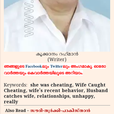
കൂക്കാനം റഹ്‌മാൻ
(Writer)
ഞങ്ങളുടെ
Facebook
ലും
Twitter
ലും അംഗമാകൂ. ഓരോ
വാര്‍ത്തയും കെവാര്‍ത്തയിലൂടെ അറിയാം.
Keywords:
she was cheating, Wife Caught
Cheating, wife's recent behavior, Husband
catches wife, relationships, unhappy,
really
Also Read -
സൗദി-തുർക്കി-പാകിസ്താൻ