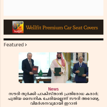
Featured
News
സൗദി-തുർക്കി-പാകിസ്താൻ പ്രതിരോധ കരാർ;
പുതിയ സൈനിക ചേരിയല്ലെന്ന് സൗദി അറേബ്യ,
വിമർശനവുമായി ഇറാൻ