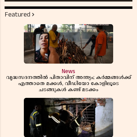
Featured
News
വൃദ്ധസദനത്തിൽ പിതാവിന് അന്ത്യം; കർമ്മങ്ങൾക്ക്
എത്താതെ മക്കൾ, വീഡിയോ കോളിലൂടെ
ചടങ്ങുകൾ കണ്ട് മടക്കം