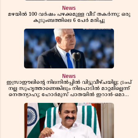
News
മഴയിൽ 100 വർഷം പഴക്കമുള്ള വീട് തകർന്നു; ഒരു
കുടുംബത്തിലെ 6 പേർ മരിച്ചു
News
ഇസ്രാഈലിന്റെ നിലനിൽപ്പിൽ വിട്ടുവീഴ്ചയില്ല; ട്രംപ്
നല്ല സുഹൃത്താണെങ്കിലും നിലപാടിൽ മാറ്റമില്ലെന്ന്
നെതന്യാഹു; ഹോർമുസ് പാതയിൽ ഇറാൻ-ഒമാൻ
ധാരണ, തടസ്സമായി യുഎസ് ഭീഷണി