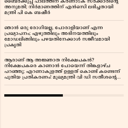
ബൈരക്കുപ്പ പാലത്തിന് കർണാടക സർക്കാരിൻ്റെ
അനുമതി; നിർമാണത്തിന് എൻഒസി ലഭിച്ചതായി
മന്ത്രി പി കെ ബഷീർ
ഞാൻ ഒരു രോഗിയല്ല, പോരാളിയാണ് എന്ന
പ്രഖ്യാപനം; എഴുത്തിലും അഭിനയത്തിലും
മോഡലിങ്ങിലും പഴയതിനേക്കാൾ സജീവമായി
പ്രകൃതി
ആരാണ് ആ അജ്ഞാത നിക്ഷേപകൻ?
നിക്ഷേപകരെ കാണാൻ പോയെന്ന് തിങ്കളാഴ്ച
പറഞ്ഞു; എറണാകുളത്ത് ഉള്ളത് കൊണ്ട് കണ്ടെന്ന്
പുതിയ പ്രതികരണം! മുഖ്യമന്ത്രി വി ഡി സതീശന്റെ
മറ്റൊരു യു-ടേൺ കൂടി വിവാദമാകുമ്പോൾ