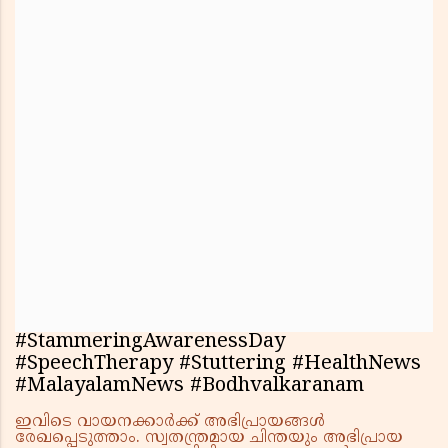
#StammeringAwarenessDay
#SpeechTherapy #Stuttering #HealthNews
#MalayalamNews #Bodhvalkaranam
ഇവിടെ വായനക്കാർക്ക് അഭിപ്രായങ്ങൾ
രേഖപ്പെടുത്താം. സ്വതന്ത്രമായ ചിന്തയും അഭിപ്രായ