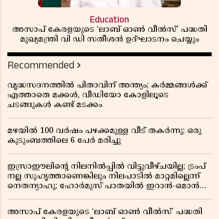
Education
അസാപ് കേരളയുടെ ‘ലാബ് ഓൺ വീൽസ്’ പദ്ധതി
മുഖ്യമന്ത്രി വി ഡി സതീശൻ ഉദ്ഘാടനം ചെയ്യും
Recommended
വൃദ്ധസദനത്തിൽ പിതാവിന് അന്ത്യം; കർമ്മങ്ങൾക്ക്
എത്താതെ മക്കൾ, വീഡിയോ കോളിലൂടെ
ചടങ്ങുകൾ കണ്ട് മടക്കം
മഴയിൽ 100 വർഷം പഴക്കമുള്ള വീട് തകർന്നു; ഒരു
കുടുംബത്തിലെ 6 പേർ മരിച്ചു
ഇസ്രാഈലിന്റെ നിലനിൽപ്പിൽ വിട്ടുവീഴ്ചയില്ല; ട്രംപ്
നല്ല സുഹൃത്താണെങ്കിലും നിലപാടിൽ മാറ്റമില്ലെന്ന്
നെതന്യാഹു; ഹോർമുസ് പാതയിൽ ഇറാൻ-ഒമാൻ
ധാരണ, തടസ്സമായി യുഎസ് ഭീഷണി
അസാപ് കേരളയുടെ ‘ലാബ് ഓൺ വീൽസ്’ പദ്ധതി