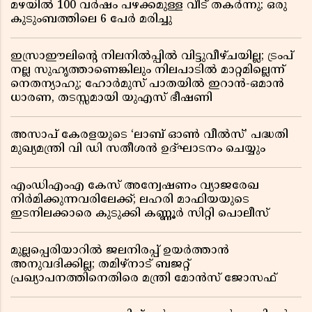
മഴയിൽ 100 വർഷം പഴക്കമുള്ള വീട് തകർന്നു; ഒരു
കുടുംബത്തിലെ 6 പേർ മരിച്ചു
ഇസ്രാഈലിന്റെ നിലനിൽപ്പിൽ വിട്ടുവീഴ്ചയില്ല; ട്രംപ്
നല്ല സുഹൃത്താണെങ്കിലും നിലപാടിൽ മാറ്റമില്ലെന്ന്
നെതന്യാഹു; ഹോർമുസ് പാതയിൽ ഇറാൻ-ഒമാൻ
ധാരണ, തടസ്സമായി യുഎസ് ഭീഷണി
അസാപ് കേരളയുടെ ‘ലാബ് ഓൺ വീൽസ്’ പദ്ധതി
മുഖ്യമന്ത്രി വി ഡി സതീശൻ ഉദ്ഘാടനം ചെയ്യും
എംഡിഎംഎ കേസ് അന്വേഷണം വ്യാജരേഖ
നിർമിക്കുന്നവരിലേക്ക്; ലഹരി മാഫിയയുടെ
ഇടനിലക്കാരെ കുടുക്കി കണ്ണൂർ സിറ്റി പൊലീസ്
മുല്ലപ്പെരിയാറിൽ ജലനിരപ്പ് ഉയർത്താൻ
അനുവദിക്കില്ല; തമിഴ്നാട് ബജറ്റ്
പ്രഖ്യാപനത്തിനെതിരെ മന്ത്രി മോൻസ് ജോസഫ്