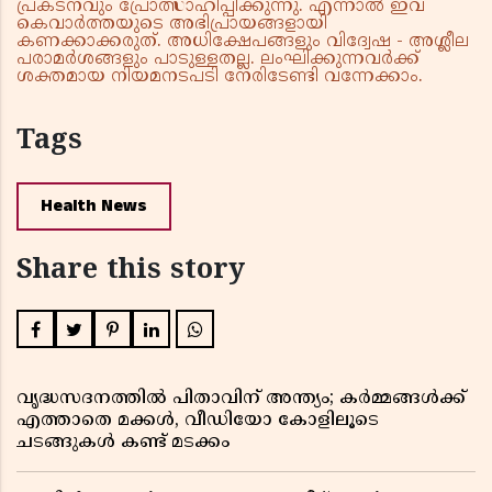
പ്രകടനവും പ്രോത്സാഹിപ്പിക്കുന്നു. എന്നാൽ ഇവ
കെവാർത്തയുടെ അഭിപ്രായങ്ങളായി
കണക്കാക്കരുത്. അധിക്ഷേപങ്ങളും വിദ്വേഷ - അശ്ലീല
പരാമർശങ്ങളും പാടുള്ളതല്ല. ലംഘിക്കുന്നവർക്ക്
ശക്തമായ നിയമനടപടി നേരിടേണ്ടി വന്നേക്കാം.
Tags
Health News
Share this story
വൃദ്ധസദനത്തിൽ പിതാവിന് അന്ത്യം; കർമ്മങ്ങൾക്ക്
എത്താതെ മക്കൾ, വീഡിയോ കോളിലൂടെ
ചടങ്ങുകൾ കണ്ട് മടക്കം