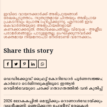
ഇവിടെ വായനക്കാർക്ക് അഭിപ്രായങ്ങൾ
രേഖപ്പെടുത്താം. സ്വതന്ത്രമായ ചിന്തയും അഭിപ്രായ
പ്രകടനവും പ്രോത്സാഹിപ്പിക്കുന്നു. എന്നാൽ ഇവ
കെവാർത്തയുടെ അഭിപ്രായങ്ങളായി
കണക്കാക്കരുത്. അധിക്ഷേപങ്ങളും വിദ്വേഷ - അശ്ലീല
പരാമർശങ്ങളും പാടുള്ളതല്ല. ലംഘിക്കുന്നവർക്ക്
ശക്തമായ നിയമനടപടി നേരിടേണ്ടി വന്നേക്കാം.
Share this story
ഡെഡിക്കേറ്റഡ് ഫ്രൈറ്റ് കോറിഡോർ പൂർണസജ്ജം;
കാർഗോ ടെർമിനലുകളിലൂടെ ഇന്ത്യൻ
റെയിൽവേയുടെ ചരക്ക് ഗതാഗതത്തിൽ വൻ കുതിപ്പ്
2026 ലോകകപ്പിൽ മെസ്സിക്കും റൊണാൾഡോയ്ക്കും
വധഭീഷണി; ഞെട്ടിക്കുന്ന പോലീസ് രേഖകൾ