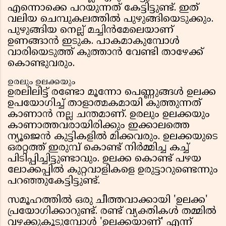
എന്നൊക്കെ പറയുന്നത് കേട്ടിട്ടുണ്ട്. ഇത്
വലിയ ചെമ്പുകലത്തിൽ പുഴുങ്ങിയെടുക്കും.
പുഴുങ്ങിയ നെല്ല് മച്ചിൻമേലെയാണ്
ഉണങ്ങാൻ ഇടുക. പാകമാകുമ്പോൾ
വാരിയെടുത്ത് കുത്താൻ വേണ്ടി താഴേക്ക്
കൊണ്ടുവരും.
ഉരലും ഉലക്കയും
ഉരലിലിട്ട് രണ്ടോ മൂന്നോ പെണ്ണുങ്ങൾ ഉലക്ക
ഉപയോഗിച്ച് താളാത്മകമായി കുത്തുന്നത്
കാണാൻ നല്ല ചന്തമാണ്. ഉരലും ഉലക്കയും
കാണാത്തവരായിരിക്കും ഇക്കാലത്തെ
ന്യൂജെൻ കുട്ടികളിൽ മിക്കവരും. ഉലക്കയുടെ
ഒരറ്റത്ത് ഇരുമ്പ് കൊണ്ട് നിർമ്മിച്ച കച്ച്
പിടിപ്പിച്ചിട്ടുണ്ടാവും. ഉലക്ക കൊണ്ട് പഴയ
ലോക്കപ്പിൽ കുറ്റവാളികളെ ഉരുട്ടാറുണ്ടെന്നും
പറഞ്ഞുകേട്ടിട്ടുണ്ട്.
സമൂഹത്തിൽ ഒരു ചീത്തവാക്കായി 'ഉലക്ക'
പ്രയോഗിക്കാറുണ്ട്. രണ്ട് വ്യക്തികൾ തമ്മിൽ
വഴക്കുകൂടുമ്പോൾ 'ഉലക്കയാണ്' എന്ന്