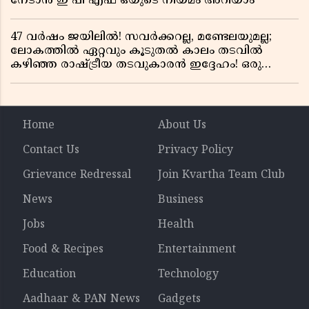
നേടാൻ ഇ പി എഫ് ഒയുടെ നിയമം അറിയാം
47 വർഷം ജയിലിൽ! സവർക്കറല്ല, മണ്ടേലയുമല്ല;
ലോകത്തിൽ ഏറ്റവും കൂടുതൽ കാലം തടവിൽ
കഴിഞ്ഞ രാഷ്ട്രീയ തടവുകാരൻ ഇദ്ദേഹം! ഒരു
ഇന്ത്യൻ സ്വാതന്ത്ര്യസമര സേനാനിയുടെ വേറിട്ട കഥ
Home
About Us
Contact Us
Privacy Policy
Grievance Redressal
Join Kvartha Team Club
News
Business
Jobs
Health
Food & Recipes
Entertainment
Education
Technology
Aadhaar & PAN News
Gadgets