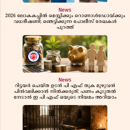
News
2026 ലോകകപ്പിൽ മെസ്സിക്കും റൊണാൾഡോയ്ക്കും
വധഭീഷണി; ഞെട്ടിക്കുന്ന പോലീസ് രേഖകൾ
പുറത്ത്
News
റിട്ടയർ ചെയ്ത ഉടൻ പി എഫ് തുക മുഴുവൻ
പിൻവലിക്കാൻ നിൽക്കരുത്; പണം കൂടുതൽ
നേടാൻ ഇ പി എഫ് ഒയുടെ നിയമം അറിയാം