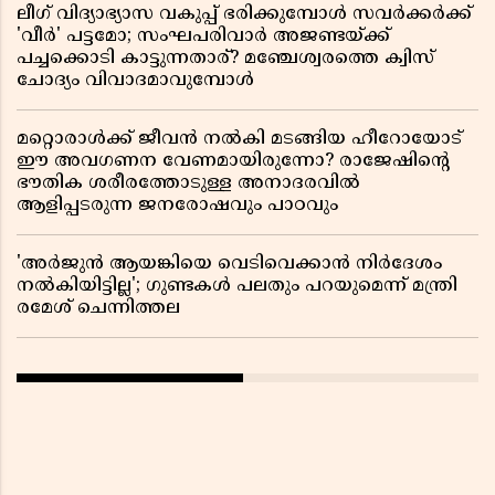
ലീഗ് വിദ്യാഭ്യാസ വകുപ്പ് ഭരിക്കുമ്പോൾ സവർക്കർക്ക്
'വീർ' പട്ടമോ; സംഘപരിവാർ അജണ്ടയ്ക്ക്
പച്ചക്കൊടി കാട്ടുന്നതാര്? മഞ്ചേശ്വരത്തെ ക്വിസ്
ചോദ്യം വിവാദമാവുമ്പോൾ
മറ്റൊരാൾക്ക് ജീവൻ നൽകി മടങ്ങിയ ഹീറോയോട്
ഈ അവഗണന വേണമായിരുന്നോ? രാജേഷിൻ്റെ
ഭൗതിക ശരീരത്തോടുള്ള അനാദരവിൽ
ആളിപ്പടരുന്ന ജനരോഷവും പാഠവും
'അർജുൻ ആയങ്കിയെ വെടിവെക്കാൻ നിർദേശം
നൽകിയിട്ടില്ല'; ഗുണ്ടകൾ പലതും പറയുമെന്ന് മന്ത്രി
രമേശ് ചെന്നിത്തല