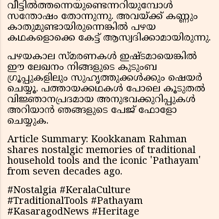
വീട്ടിൽത്തന്നെയുണ്ടെന്നറിയുമ്പോൾ
സന്തോഷം തോന്നുന്നു. അവയ്ക്ക് കണ്ണും
കാതുമുണ്ടായിരുന്നെങ്കിൽ പഴയ
കഥകളൊക്കെ കേട്ട് ആസ്വദിക്കാമായിരുന്നു.
പഴയകാല സ്മരണകൾ ഇഷ്ടമായെങ്കിൽ
ഈ ലേഖനം നിങ്ങളുടെ കുടുംബ
ഗ്രൂപ്പുകളിലും സുഹൃത്തുക്കൾക്കും ഷെയർ
ചെയ്യൂ. പത്തായക്കഥകൾ പോലെ കൂടുതൽ
വിജ്ഞാനപ്രദമായ അനുഭവക്കുറിപ്പുകൾ
അറിയാൻ ഞങ്ങളുടെ പേജ് ഫോളോ
ചെയ്യുക.
Article Summary: Kookkanam Rahman
shares nostalgic memories of traditional
household tools and the iconic 'Pathayam'
from seven decades ago.
#Nostalgia #KeralaCulture
#TraditionalTools #Pathayam
#KasaragodNews #Heritage