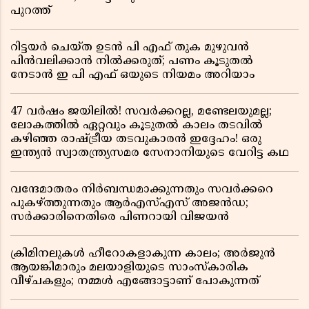
പുറത്ത്
റിട്ടയർ ചെയ്ത ഉടൻ പി എഫ് തുക മുഴുവൻ
പിൻവലിക്കാൻ നിൽക്കരുത്; പണം കൂടുതൽ
നേടാൻ ഇ പി എഫ് ഒയുടെ നിയമം അറിയാം
47 വർഷം ജയിലിൽ! സവർക്കറല്ല, മണ്ടേലയുമല്ല;
ലോകത്തിൽ ഏറ്റവും കൂടുതൽ കാലം തടവിൽ
കഴിഞ്ഞ രാഷ്ട്രീയ തടവുകാരൻ ഇദ്ദേഹം! ഒരു
ഇന്ത്യൻ സ്വാതന്ത്ര്യസമര സേനാനിയുടെ വേറിട്ട കഥ
വന്ദേമാതരം നിർബന്ധമാക്കുന്നതും സവർക്കറെ
പുകഴ്ത്തുന്നതും ആർഎസ്എസ് അജൻഡ;
സർക്കാരിനെതിരെ പിണറായി വിജയൻ
ക്രിമിനലുകൾ ഹീറോകളാകുന്ന കാലം; അർജുൻ
ആയങ്കിമാരും മലയാളിയുടെ സാംസ്കാരിക
വീഴ്ചകളും; നമ്മൾ എങ്ങോട്ടാണ് പോകുന്നത്