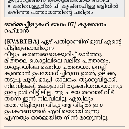
ഉരുട്ടാറുണ്ടെന്ന കൗതുകകരമായ അറിവ്
● കരിവെള്ളൂരിൽ പി കൃഷ്ണപിള്ള ഒളിവിൽ
കഴിഞ്ഞ പത്തായത്തിൻ്റെ ചരിത്രം
ഓർമ്മച്ചീളുകൾ ഭാഗം 07/ കൂക്കാനം
റഹ്‌മാൻ
(KVARTHA)
ഏഴ് പതിറ്റാണ്ടിന് മുമ്പ് എന്റെ
വീട്ടിലുണ്ടായിരുന്ന
വീട്ടുപകരണങ്ങളെക്കുറിച്ച് ഓർത്തു.
മീത്തലെ കൊട്ടിലിലെ വലിയ പത്തായം,
ഇരുട്ടറയിലെ ചെറിയ പത്തായം, നെല്ല്
കുത്താൻ ഉപയോഗിച്ചിരുന്ന ഉരൽ, ഉലക്ക,
തടുപ്പ, ചൂത്, മാച്ചി, ഓലങ്കം, തൂക്കുവിളക്ക്,
നിലവിളക്ക്, കോളാമ്പി തുടങ്ങിയവയൊന്നും
ഇപ്പോൾ വീട്ടിലില്ല. ആ പഴയ തറവാട് വീട്
തന്നെ ഇന്ന് നിലവിലില്ല. എങ്കിലും
താമസിച്ചിരുന്ന വീടും ആ വീട്ടിൽ ഈ
ഉപകരണങ്ങൾ എവിടെയായിരുന്നു
എന്നതും ഓർമ്മയിൽ നിന്ന് മായുന്നില്ല.