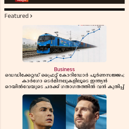
Featured
Business
ഡെഡിക്കേറ്റഡ് ഫ്രൈറ്റ് കോറിഡോർ പൂർണസജ്ജം;
കാർഗോ ടെർമിനലുകളിലൂടെ ഇന്ത്യൻ
റെയിൽവേയുടെ ചരക്ക് ഗതാഗതത്തിൽ വൻ കുതിപ്പ്