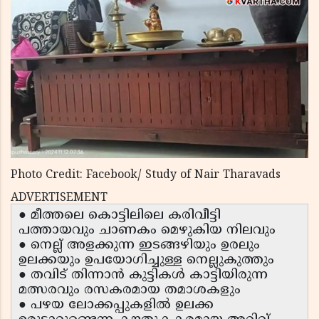
Photo Credit: Facebook/ Study of Nair Tharavads
ADVERTISEMENT
● മീത്തലെ കൊട്ടിലിലെ കരിവീട്ടി
പത്തായവും ചാണകം മെഴുകിയ നിലവും
● നെല്ല് അളക്കുന്ന ഇടങ്ങഴിയും ഉരലും
ഉലക്കയും ഉപയോഗിച്ചുള്ള നെല്ലുകുത്തും
● തവിട് തിന്നാൻ കുട്ടികൾ കാട്ടിയിരുന്ന
മത്സരവും രസകരമായ തമാശകളും
● പഴയ ലോക്കപ്പുകളിൽ ഉലക്ക