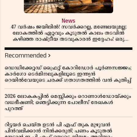
News
47 വർഷം ജയിലിൽ! സവർക്കറല്ല, മണ്ടേലയുമല്ല;
ലോകത്തിൽ ഏറ്റവും കൂടുതൽ കാലം തടവിൽ
കഴിഞ്ഞ രാഷ്ട്രീയ തടവുകാരൻ ഇദ്ദേഹം! ഒരു
ഇന്ത്യൻ സ്വാതന്ത്ര്യസമര സേനാനിയുടെ വേറിട്ട കഥ
Recommended
ഡെഡിക്കേറ്റഡ് ഫ്രൈറ്റ് കോറിഡോർ പൂർണസജ്ജം;
കാർഗോ ടെർമിനലുകളിലൂടെ ഇന്ത്യൻ
റെയിൽവേയുടെ ചരക്ക് ഗതാഗതത്തിൽ വൻ കുതിപ്പ്
2026 ലോകകപ്പിൽ മെസ്സിക്കും റൊണാൾഡോയ്ക്കും
വധഭീഷണി; ഞെട്ടിക്കുന്ന പോലീസ് രേഖകൾ
പുറത്ത്
റിട്ടയർ ചെയ്ത ഉടൻ പി എഫ് തുക മുഴുവൻ
പിൻവലിക്കാൻ നിൽക്കരുത്; പണം കൂടുതൽ