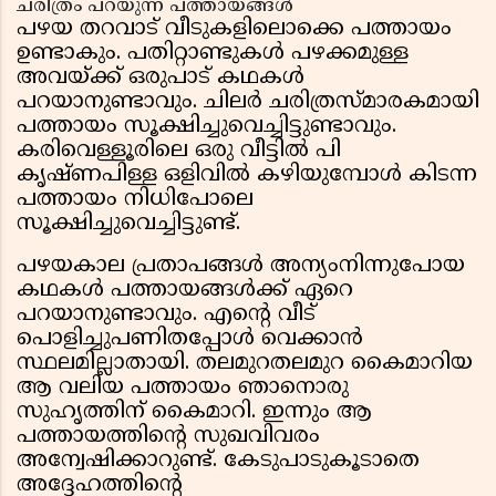
ചരിത്രം പറയുന്ന പത്തായങ്ങൾ
പഴയ തറവാട് വീടുകളിലൊക്കെ പത്തായം
ഉണ്ടാകും. പതിറ്റാണ്ടുകൾ പഴക്കമുള്ള
അവയ്ക്ക് ഒരുപാട് കഥകൾ
പറയാനുണ്ടാവും. ചിലർ ചരിത്രസ്മാരകമായി
പത്തായം സൂക്ഷിച്ചുവെച്ചിട്ടുണ്ടാവും.
കരിവെള്ളൂരിലെ ഒരു വീട്ടിൽ പി
കൃഷ്ണപിള്ള ഒളിവിൽ കഴിയുമ്പോൾ കിടന്ന
പത്തായം നിധിപോലെ
സൂക്ഷിച്ചുവെച്ചിട്ടുണ്ട്.
പഴയകാല പ്രതാപങ്ങൾ അന്യംനിന്നുപോയ
കഥകൾ പത്തായങ്ങൾക്ക് ഏറെ
പറയാനുണ്ടാവും. എന്റെ വീട്
പൊളിച്ചുപണിതപ്പോൾ വെക്കാൻ
സ്ഥലമില്ലാതായി. തലമുറതലമുറ കൈമാറിയ
ആ വലിയ പത്തായം ഞാനൊരു
സുഹൃത്തിന് കൈമാറി. ഇന്നും ആ
പത്തായത്തിന്റെ സുഖവിവരം
അന്വേഷിക്കാറുണ്ട്. കേടുപാടുകൂടാതെ
അദ്ദേഹത്തിന്റെ