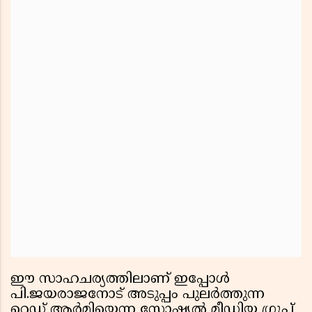
ഈ സാഹചര്യത്തിലാണ് ഇപ്പോള്‍
പി.ജയരാജനോട് അടുപ്പം പുലര്‍ത്തുന്ന
റെഡ് ആര്‍മിയെന്ന സോഷ്യല്‍ മീഡിയ ഗ്രൂപ്പ്