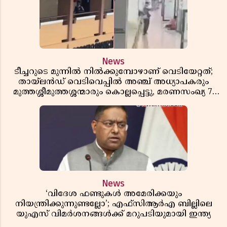
News
ടീച്ചറുടെ മുന്നിൽ നിൽക്കുമ്പോഴാണ് വെടിയേറ്റത്;
തായ്‌ലൻഡ് വെടിവെപ്പിൽ അഞ്ച് അധ്യാപകരും
മുത്തശ്ശീമുത്തശ്ശന്മാരും കൊല്ലപ്പെട്ടു, മരണസംഖ്യ 7;
ഞെട്ടിക്കുന്ന വെളിപ്പെടുത്തലുകൾ
News
‘വിദേശ ഫണ്ടുകൾ അമേരിക്കയും
നിയന്ത്രിക്കുന്നുണ്ടല്ലോ’; എഫ്സിആർഎ ബില്ലിലെ
യുഎസ് വിമർശനങ്ങൾക്ക് മറുപടിയുമായി ഇന്ത്യ