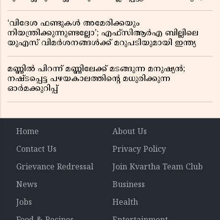
ഞെട്ടിക്കുന്ന വെളിപ്പെടുത്തലുകൾ
‘വിദേശ ഫണ്ടുകൾ അമേരിക്കയും
നിയന്ത്രിക്കുന്നുണ്ടല്ലോ’; എഫ്സിആർഎ ബില്ലിലെ
യുഎസ് വിമർശനങ്ങൾക്ക് മറുപടിയുമായി ഇന്ത്യ
മണ്ണിൽ പിറന്ന് മണ്ണിലേക്ക് മടങ്ങുന്ന മനുഷ്യൻ;
നഷ്ടപ്പെട്ട പഴയകാലത്തിൻ്റെ മധുരിക്കുന്ന
ഓർമക്കുറിപ്പ്
Home
About Us
Contact Us
Privacy Policy
Grievance Redressal
Join Kvartha Team Club
News
Business
Jobs
Health