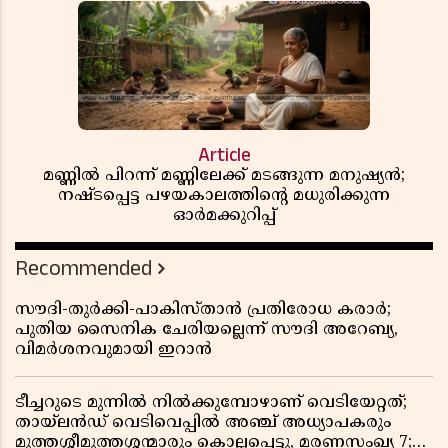
Article
മണ്ണിൽ പിറന്ന് മണ്ണിലേക്ക് മടങ്ങുന്ന മനുഷ്യൻ;
നഷ്ടപ്പെട്ട പഴയകാലത്തിൻ്റെ മധുരിക്കുന്ന
ഓർമക്കുറിപ്പ്
Recommended
സൗദി-തുർക്കി-പാകിസ്താൻ പ്രതിരോധ കരാർ;
പുതിയ സൈനിക ചേരിയല്ലെന്ന് സൗദി അറേബ്യ,
വിമർശനവുമായി ഇറാൻ
ടീച്ചറുടെ മുന്നിൽ നിൽക്കുമ്പോഴാണ് വെടിയേറ്റത്;
തായ്‌ലൻഡ് വെടിവെപ്പിൽ അഞ്ച് അധ്യാപകരും
മുത്തശ്ശീമുത്തശ്ശന്മാരും കൊല്ലപ്പെട്ടു, മരണസംഖ്യ 7;