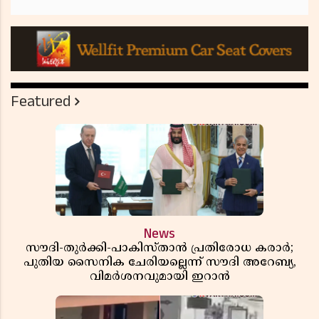
Featured
News
സൗദി-തുർക്കി-പാകിസ്താൻ പ്രതിരോധ കരാർ;
പുതിയ സൈനിക ചേരിയല്ലെന്ന് സൗദി അറേബ്യ,
വിമർശനവുമായി ഇറാൻ