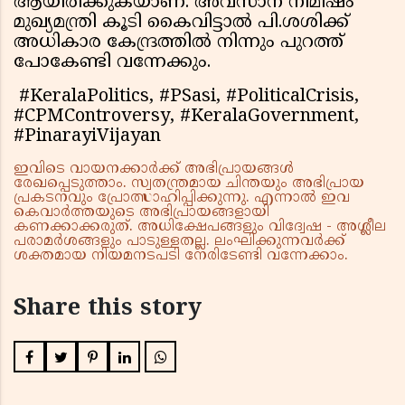
ആയിരിക്കുകയാണ്. അവസാന നിമിഷം
മുഖ്യമന്ത്രി കൂടി കൈവിട്ടാല്‍ പി.ശശിക്ക്
അധികാര കേന്ദ്രത്തില്‍ നിന്നും പുറത്ത്
പോകേണ്ടി വന്നേക്കും.
#KeralaPolitics, #PSasi, #PoliticalCrisis,
#CPMControversy, #KeralaGovernment,
#PinarayiVijayan
ഇവിടെ വായനക്കാർക്ക് അഭിപ്രായങ്ങൾ
രേഖപ്പെടുത്താം. സ്വതന്ത്രമായ ചിന്തയും അഭിപ്രായ
പ്രകടനവും പ്രോത്സാഹിപ്പിക്കുന്നു. എന്നാൽ ഇവ
കെവാർത്തയുടെ അഭിപ്രായങ്ങളായി
കണക്കാക്കരുത്. അധിക്ഷേപങ്ങളും വിദ്വേഷ - അശ്ലീല
പരാമർശങ്ങളും പാടുള്ളതല്ല. ലംഘിക്കുന്നവർക്ക്
ശക്തമായ നിയമനടപടി നേരിടേണ്ടി വന്നേക്കാം.
Share this story