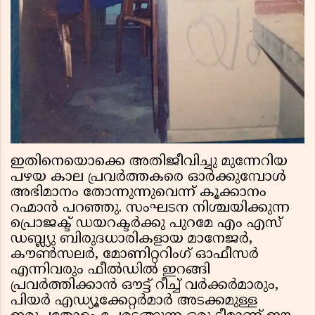
ഇതിനെയൊക്കെ അതിജീവിച്ചു മുന്നേറിയ
പഴയ കാല പ്രവർത്തകരെ ഓർക്കുമ്പോൾ
അഭിമാനം തോന്നുന്നുവെന്ന് കൂക്കാനം
റഹ്മാൻ പറഞ്ഞു. സംഘടന നിശ്ചയിക്കുന്ന
പ്രൊജക്ട് ഡയറക്ടർക്കു പുറമേ എം എസ്
ഡബ്ല്യു ബിരുദധാരികളായ മാനേജർ,
കൗൺസലർ, മോണിറ്ററിംഗ് ഓഫീസർ
എന്നിവരും ഫീൽഡിൽ ഇറങ്ങി
പ്രവർത്തിക്കാൻ ഔട്ട് റീച്ച് വർക്കർമാരും,
പിയർ എഡ്യൂക്കേറ്റർമാർ അടക്കമുള്ള