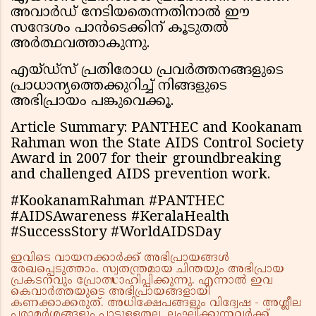
അവാർഡ് നേടിയതെന്നതിനാൽ ഈ
സന്ദേശം പാൻടെക്കിന് കൂടുതൽ
അർത്ഥവത്താകുന്നു.
എയ്ഡ്‌സ് പ്രതിരോധ പ്രവർത്തനങ്ങളുടെ
പ്രാധാന്യത്തെക്കുറിച്ച് നിങ്ങളുടെ
അഭിപ്രായം പങ്കുവെക്കൂ.
Article Summary: PANTHEC and Kookanam
Rahman won the State AIDS Control Society
Award in 2007 for their groundbreaking
and challenged AIDS prevention work.
#KookanamRahman #PANTHEC
#AIDSAwareness #KeralaHealth
#SuccessStory #WorldAIDSDay
ഇവിടെ വായനക്കാർക്ക് അഭിപ്രായങ്ങൾ
രേഖപ്പെടുത്താം. സ്വതന്ത്രമായ ചിന്തയും അഭിപ്രായ
പ്രകടനവും പ്രോത്സാഹിപ്പിക്കുന്നു. എന്നാൽ ഇവ
കെവാർത്തയുടെ അഭിപ്രായങ്ങളായി
കണക്കാക്കരുത്. അധിക്ഷേപങ്ങളും വിദ്വേഷ - അശ്ലീല
പരാമർശങ്ങളും പാടുള്ളതല്ല. ലംഘിക്കുന്നവർക്ക്