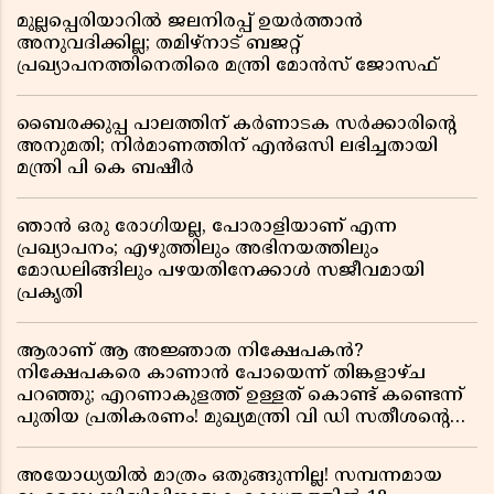
മുല്ലപ്പെരിയാറിൽ ജലനിരപ്പ് ഉയർത്താൻ
അനുവദിക്കില്ല; തമിഴ്നാട് ബജറ്റ്
പ്രഖ്യാപനത്തിനെതിരെ മന്ത്രി മോൻസ് ജോസഫ്
ബൈരക്കുപ്പ പാലത്തിന് കർണാടക സർക്കാരിൻ്റെ
അനുമതി; നിർമാണത്തിന് എൻഒസി ലഭിച്ചതായി
മന്ത്രി പി കെ ബഷീർ
ഞാൻ ഒരു രോഗിയല്ല, പോരാളിയാണ് എന്ന
പ്രഖ്യാപനം; എഴുത്തിലും അഭിനയത്തിലും
മോഡലിങ്ങിലും പഴയതിനേക്കാൾ സജീവമായി
പ്രകൃതി
ആരാണ് ആ അജ്ഞാത നിക്ഷേപകൻ?
നിക്ഷേപകരെ കാണാൻ പോയെന്ന് തിങ്കളാഴ്ച
പറഞ്ഞു; എറണാകുളത്ത് ഉള്ളത് കൊണ്ട് കണ്ടെന്ന്
പുതിയ പ്രതികരണം! മുഖ്യമന്ത്രി വി ഡി സതീശന്റെ
മറ്റൊരു യു-ടേൺ കൂടി വിവാദമാകുമ്പോൾ
അയോധ്യയിൽ മാത്രം ഒതുങ്ങുന്നില്ല! സമ്പന്നമായ