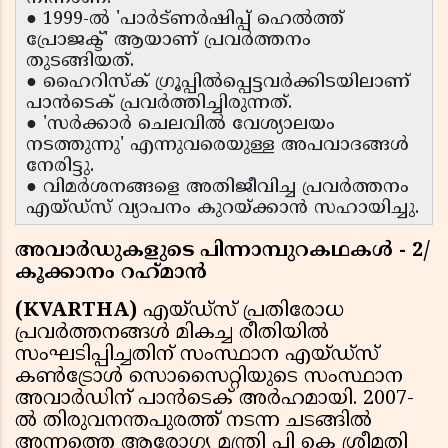
● 1999-ൽ 'പാർട്ണർഷിപ്പ് ഹെൽത്ത്
പ്രോജക്ട്' ആയാണ് പ്രവർത്തനം
തുടങ്ങിയത്.
● ഹൈറിസ്ക് ഗ്രൂപ്പിൽപ്പെട്ടവർക്കിടയിലാണ്
പാൻടെക് പ്രവർത്തിച്ചിരുന്നത്.
● 'സർക്കാർ ചെലവിൽ വേശ്യാലയം
നടത്തുന്നു' എന്നുവരെയുള്ള അപവാദങ്ങൾ
നേരിട്ടു.
● വിമർശനങ്ങളെ അതിജീവിച്ച പ്രവർത്തനം
എയ്ഡ്‌സ് വ്യാപനം കുറയ്ക്കാൻ സഹായിച്ചു.
അവാർഡുകളുടെ പിന്നാമ്പുറകഥകൾ - 2/
കൂക്കാനം റഹ്‌മാൻ
(KVARTHA)
എയ്ഡ്‌സ് പ്രതിരോധ
പ്രവർത്തനങ്ങൾ മികച്ച രീതിയിൽ
സംഘടിപ്പിച്ചതിന് സംസ്ഥാന എയ്ഡ്‌സ്
കൺട്രോൾ സൊസൈറ്റിയുടെ സംസ്ഥാന
അവാർഡിന് പാൻടെക് അർഹമായി. 2007-
ൽ തിരുവനന്തപുരത്ത് നടന്ന ചടങ്ങിൽ
അന്നത്തെ ആരോഗ്യ മന്ത്രി പി കെ ശ്രീമതി