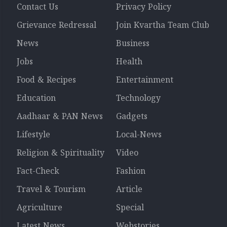
Contact Us
Privacy Policy
Grievance Redressal
Join Kvartha Team Club
News
Business
Jobs
Health
Food & Recipes
Entertainment
Education
Technology
Aadhaar & PAN News
Gadgets
Lifestyle
Local-News
Religion & Spirituality
Video
Fact-Check
Fashion
Travel & Tourism
Article
Agriculture
Special
Latest News
Webstories