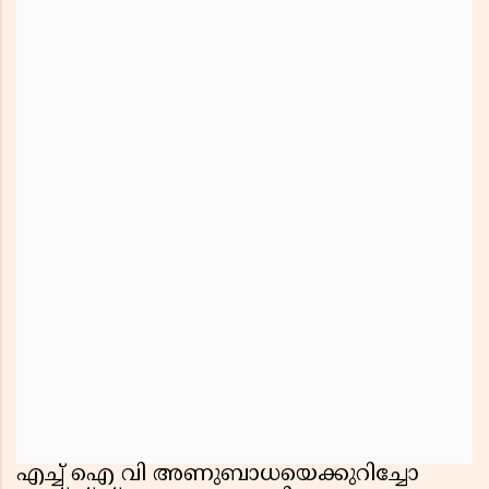
എച്ച് ഐ വി അണുബാധയെക്കുറിച്ചോ