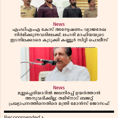
News
എംഡിഎംഎ കേസ് അന്വേഷണം വ്യാജരേഖ
നിർമിക്കുന്നവരിലേക്ക്; ലഹരി മാഫിയയുടെ
ഇടനിലക്കാരെ കുടുക്കി കണ്ണൂർ സിറ്റി പൊലീസ്
News
മുല്ലപ്പെരിയാറിൽ ജലനിരപ്പ് ഉയർത്താൻ
അനുവദിക്കില്ല; തമിഴ്നാട് ബജറ്റ്
പ്രഖ്യാപനത്തിനെതിരെ മന്ത്രി മോൻസ് ജോസഫ്
Recommended