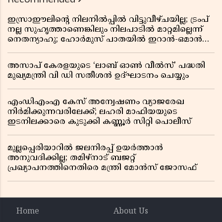
ഇസ്രാഈലിന്റെ നിലനിൽപ്പിൽ വിട്ടുവീഴ്ചയില്ല; ട്രംപ്
നല്ല സുഹൃത്താണെങ്കിലും നിലപാടിൽ മാറ്റമില്ലെന്ന്
നെതന്യാഹു; ഹോർമുസ് പാതയിൽ ഇറാൻ-ഒമാൻ
ധാരണ, തടസ്സമായി യുഎസ് ഭീഷണി
അസാപ് കേരളയുടെ ‘ലാബ് ഓൺ വീൽസ്’ പദ്ധതി
മുഖ്യമന്ത്രി വി ഡി സതീശൻ ഉദ്ഘാടനം ചെയ്യും
എംഡിഎംഎ കേസ് അന്വേഷണം വ്യാജരേഖ
നിർമിക്കുന്നവരിലേക്ക്; ലഹരി മാഫിയയുടെ
ഇടനിലക്കാരെ കുടുക്കി കണ്ണൂർ സിറ്റി പൊലീസ്
മുല്ലപ്പെരിയാറിൽ ജലനിരപ്പ് ഉയർത്താൻ
അനുവദിക്കില്ല; തമിഴ്നാട് ബജറ്റ്
പ്രഖ്യാപനത്തിനെതിരെ മന്ത്രി മോൻസ് ജോസഫ്
Home
About Us