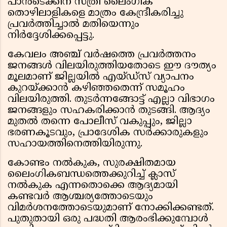
പാൻടെക്കിന് സ്ത്രീ ലൈംഗിക
തൊഴിലാളികളെ മാത്രം കേന്ദ്രീകരിച്ചു
പ്രവർത്തിച്ചാൽ മതിയെന്നും
നിർദ്ദേശിക്കപ്പെട്ടു.
കേവലം അഞ്ച് വർഷത്തെ പ്രവർത്തനം
ജനങ്ങൾ വിലയിരുത്തിയതോടെ ഈ ദൗത്യം
മൂലമാണ് ജില്ലയിൽ എയ്ഡ്‌സ് വ്യാപനം
കുറയ്ക്കാൻ കഴിഞ്ഞതെന്ന് സമൂഹം
വിലയിരുത്തി. തുടർന്നങ്ങോട്ട് എല്ലാ വിഭാഗം
ജനങ്ങളും സഹകരിക്കാൻ തുടങ്ങി. ആദ്യം
മുതൽ തന്നെ പോലീസ് വകുപ്പും, ജില്ലാ
ഭരണകൂടവും, പ്രാദേശിക സർക്കാരുകളും
സഹായത്തിനെത്തിയിരുന്നു.
കോണ്ടം നൽകുക, സുരക്ഷിതമായ
ലൈംഗികബന്ധത്തെക്കുറിച്ച് ക്ലാസ്
നൽകുക എന്നതൊക്കെ ആദ്യമായി
കണ്ടവർ ആശ്ചര്യത്തോടെയും
വിമർശനത്തോടെയുമാണ് നോക്കിക്കണ്ടത്.
പുതുതായി ഒരു പദ്ധതി ആരംഭിക്കുമ്പോൾ