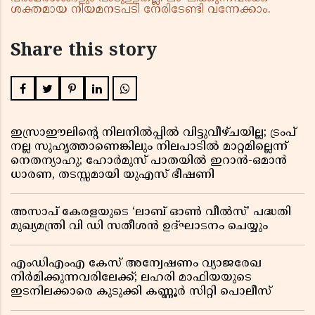
ശക്തമായ നിയമനടപടി നേരിടേണ്ടി വന്നേക്കാം.
Share this story
ഇസ്രാഈലിന്റെ നിലനിൽപ്പിൽ വിട്ടുവീഴ്ചയില്ല; ട്രംപ്
നല്ല സുഹൃത്താണെങ്കിലും നിലപാടിൽ മാറ്റമില്ലെന്ന്
നെതന്യാഹു; ഹോർമുസ് പാതയിൽ ഇറാൻ-ഒമാൻ
ധാരണ, തടസ്സമായി യുഎസ് ഭീഷണി
അസാപ് കേരളയുടെ ‘ലാബ് ഓൺ വീൽസ്’ പദ്ധതി
മുഖ്യമന്ത്രി വി ഡി സതീശൻ ഉദ്ഘാടനം ചെയ്യും
എംഡിഎംഎ കേസ് അന്വേഷണം വ്യാജരേഖ
നിർമിക്കുന്നവരിലേക്ക്; ലഹരി മാഫിയയുടെ
ഇടനിലക്കാരെ കുടുക്കി കണ്ണൂർ സിറ്റി പൊലീസ്