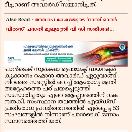
ടീച്ചറാണ് അവാർഡ് സമ്മാനിച്ചത്.
Also Read -
അസാപ് കേരളയുടെ ‘ലാബ് ഓൺ
വീൽസ്’ പദ്ധതി മുഖ്യമന്ത്രി വി ഡി സതീശൻ
ഉദ്ഘാടനം ചെയ്യും
പാൻടെക് സുരക്ഷാ പ്രൊജക്ട് ഡയറക്ടർ
കൂക്കാനം റഹ്മാൻ അവാർഡ് ഏറ്റുവാങ്ങി.
നിറഞ്ഞ സദസ്സിൽ വെച്ച് ആരോഗ്യ മന്ത്രി
അദ്ദേഹത്തെ പരിചയപ്പെടുത്തി
സംസാരിച്ചതും ഏറെ ആഹ്ലാദത്തിന് വക
നൽകി. സംസ്ഥാന തലത്തിൽ എയ്ഡ്‌സ്
പ്രതിരോധ പ്രവർത്തനത്തിൽ ഏർപ്പെട്ട 53
സംഘങ്ങളിൽ നിന്നാണ് പാൻടെക് ഒന്നാം
സ്ഥാനത്തെത്തിയത്.