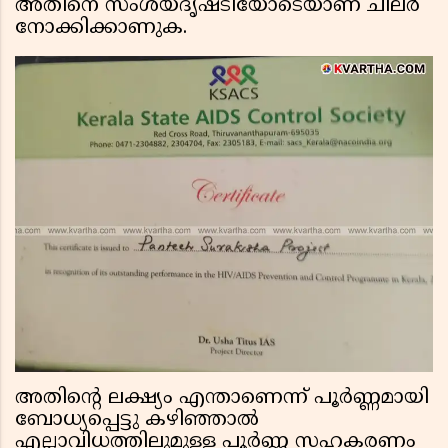
അതിനെ സംശയദൃഷ്ടിയോടെയാണ് ചിലർ
നോക്കിക്കാണുക.
അതിന്റെ ലക്ഷ്യം എന്താണെന്ന് പൂർണ്ണമായി
ബോധ്യപ്പെട്ടു കഴിഞ്ഞാൽ
എല്ലാവിധത്തിലുമുള്ള പൂർണ്ണ സഹകരണം