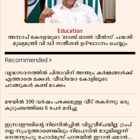
Education
അസാപ് കേരളയുടെ ‘ലാബ് ഓൺ വീൽസ്’ പദ്ധതി
മുഖ്യമന്ത്രി വി ഡി സതീശൻ ഉദ്ഘാടനം ചെയ്യും
Recommended
വൃദ്ധസദനത്തിൽ പിതാവിന് അന്ത്യം; കർമ്മങ്ങൾക്ക്
എത്താതെ മക്കൾ, വീഡിയോ കോളിലൂടെ
ചടങ്ങുകൾ കണ്ട് മടക്കം
മഴയിൽ 100 വർഷം പഴക്കമുള്ള വീട് തകർന്നു; ഒരു
കുടുംബത്തിലെ 6 പേർ മരിച്ചു
ഇസ്രാഈലിന്റെ നിലനിൽപ്പിൽ വിട്ടുവീഴ്ചയില്ല; ട്രംപ്
നല്ല സുഹൃത്താണെങ്കിലും നിലപാടിൽ മാറ്റമില്ലെന്ന്
നെതന്യാഹു; ഹോർമുസ് പാതയിൽ ഇറാൻ-ഒമാൻ