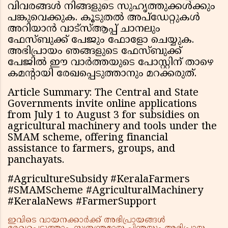
വിവരങ്ങൾ നിങ്ങളുടെ സുഹൃത്തുക്കൾക്കും
പങ്കുവെക്കുക. കൂടുതൽ അപ്ഡേറ്റുകൾ
അറിയാൻ വാട്സ്ആപ്പ് ചാനലും
ഫേസ്ബുക്ക് പേജും ഫോളോ ചെയ്യുക.
അഭിപ്രായം ഞങ്ങളുടെ ഫേസ്ബുക്ക്
പേജിൽ ഈ വാർത്തയുടെ പോസ്റ്റിന് താഴെ
കമന്റായി രേഖപ്പെടുത്താനും മറക്കരുത്.
Article Summary: The Central and State
Governments invite online applications
from July 1 to August 3 for subsidies on
agricultural machinery and tools under the
SMAM scheme, offering financial
assistance to farmers, groups, and
panchayats.
#AgricultureSubsidy #KeralaFarmers
#SMAMScheme #AgriculturalMachinery
#KeralaNews #FarmerSupport
ഇവിടെ വായനക്കാർക്ക് അഭിപ്രായങ്ങൾ