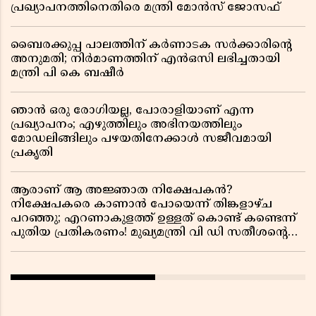
പ്രഖ്യാപനത്തിനെതിരെ മന്ത്രി മോൻസ് ജോസഫ്
ബൈരക്കുപ്പ പാലത്തിന് കർണാടക സർക്കാരിൻ്റെ
അനുമതി; നിർമാണത്തിന് എൻഒസി ലഭിച്ചതായി
മന്ത്രി പി കെ ബഷീർ
ഞാൻ ഒരു രോഗിയല്ല, പോരാളിയാണ് എന്ന
പ്രഖ്യാപനം; എഴുത്തിലും അഭിനയത്തിലും
മോഡലിങ്ങിലും പഴയതിനേക്കാൾ സജീവമായി
പ്രകൃതി
ആരാണ് ആ അജ്ഞാത നിക്ഷേപകൻ?
നിക്ഷേപകരെ കാണാൻ പോയെന്ന് തിങ്കളാഴ്ച
പറഞ്ഞു; എറണാകുളത്ത് ഉള്ളത് കൊണ്ട് കണ്ടെന്ന്
പുതിയ പ്രതികരണം! മുഖ്യമന്ത്രി വി ഡി സതീശന്റെ
മറ്റൊരു യു-ടേൺ കൂടി വിവാദമാകുമ്പോൾ