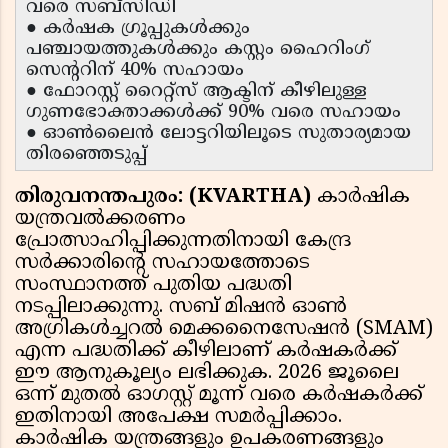
വരെ സബ്സിഡി
● കർഷക ഗ്രൂപ്പുകൾക്കും
പഞ്ചായത്തുകൾക്കും കസ്റ്റം ഹൈറിംഗ്
സെൻ്ററിന് 40% സഹായം
● ഫോറസ്റ്റ് റൈറ്റ്സ് ആക്ടിന് കീഴിലുള്ള
ഗുണഭോക്താക്കൾക്ക് 90% വരെ സഹായം
● ഓൺലൈൻ ലോട്ടറിയിലൂടെ സുതാര്യമായ
തിരഞ്ഞെടുപ്പ്
തിരുവനന്തപുരം: (KVARTHA)
കാർഷിക
യന്ത്രവൽക്കരണം
പ്രോത്സാഹിപ്പിക്കുന്നതിനായി കേന്ദ്ര
സർക്കാരിൻ്റെ സഹായത്തോടെ
സംസ്ഥാനത്ത് പുതിയ പദ്ധതി
നടപ്പിലാക്കുന്നു. സബ് മിഷൻ ഓൺ
അഗ്രികൾച്ചറൽ മെക്കനൈസേഷൻ (SMAM)
എന്ന പദ്ധതിക്ക് കീഴിലാണ് കർഷകർക്ക്
ഈ ആനുകൂല്യം ലഭിക്കുക. 2026 ജൂലൈ
ഒന്ന് മുതൽ ഓഗസ്റ്റ് മൂന്ന് വരെ കർഷകർക്ക്
ഇതിനായി അപേക്ഷ സമർപ്പിക്കാം.
കാർഷിക യന്ത്രങ്ങളും ഉപകരണങ്ങളും