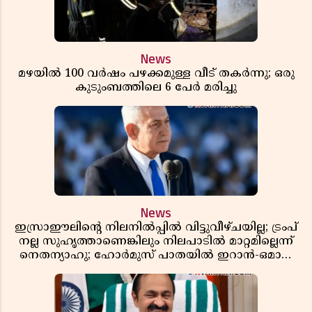
News
മഴയിൽ 100 വർഷം പഴക്കമുള്ള വീട് തകർന്നു; ഒരു
കുടുംബത്തിലെ 6 പേർ മരിച്ചു
News
ഇസ്രാഈലിന്റെ നിലനിൽപ്പിൽ വിട്ടുവീഴ്ചയില്ല; ട്രംപ്
നല്ല സുഹൃത്താണെങ്കിലും നിലപാടിൽ മാറ്റമില്ലെന്ന്
നെതന്യാഹു; ഹോർമുസ് പാതയിൽ ഇറാൻ-ഒമാൻ
ധാരണ, തടസ്സമായി യുഎസ് ഭീഷണി