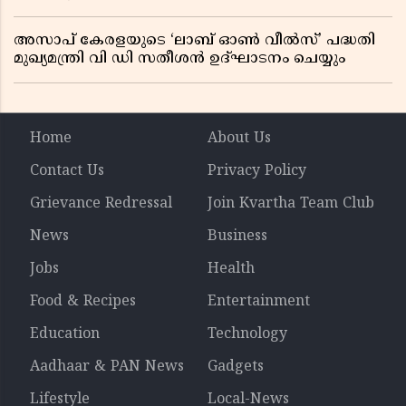
ധാരണ, തടസ്സമായി യുഎസ് ഭീഷണി
അസാപ് കേരളയുടെ ‘ലാബ് ഓൺ വീൽസ്’ പദ്ധതി
മുഖ്യമന്ത്രി വി ഡി സതീശൻ ഉദ്ഘാടനം ചെയ്യും
Home
About Us
Contact Us
Privacy Policy
Grievance Redressal
Join Kvartha Team Club
News
Business
Jobs
Health
Food & Recipes
Entertainment
Education
Technology
Aadhaar & PAN News
Gadgets
Lifestyle
Local-News