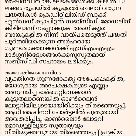
മെഷിനറി ബാങ്ക് ഘടകങ്ങൾക്ക് കീഴിൽ 10
ലക്ഷം രൂപയിൽ കൂടുതൽ ചെലവ് വരുന്ന
പദ്ധതികൾ ക്രെഡിറ്റ് ലിങ്ക്ഡ് ബാക്ക്
എൻഡഡ് ക്യാപിറ്റൽ സബ്സിഡി മോഡലിന്
കീഴിലാണ് നടപ്പാക്കുക. അംഗീകൃത
ബാങ്കുകളിൽ നിന്ന് വായ്പയെടുത്ത് പദ്ധതി
പൂർത്തിയാക്കുന്ന അർഹരായ
ഗുണഭോക്താക്കൾക്ക് എസ്എംഎഎം
മാർഗ്ഗനിർദ്ദേശങ്ങൾക്കനുസൃതമായി
സബ്സിഡി സഹായം ലഭിക്കും.
അപേക്ഷിക്കേണ്ട വിധം
വ്യക്തിഗത ഗുണഭോക്തൃ അപേക്ഷകളിൽ,
യോഗ്യരായ അപേക്ഷകരുടെ എണ്ണം
അനുവദിച്ച ടാർഗെറ്റിനേക്കാൾ
കൂടുതലാണെങ്കിൽ ഓൺലൈൻ
ലോട്ടറിയിലൂടെയായിരിക്കും തിരഞ്ഞെടുപ്പ്.
അഗ്രി മെഷിനറി പോർട്ടലിൽ പുതുതായി
അവതരിപ്പിച്ച ഓൺലൈൻ ലോട്ടറി
മൊഡ്യൂളിലൂടെ സുതാര്യവും
നീതിയുക്തവുമായ തിരഞ്ഞെടുപ്പ് പ്രക്രിയ