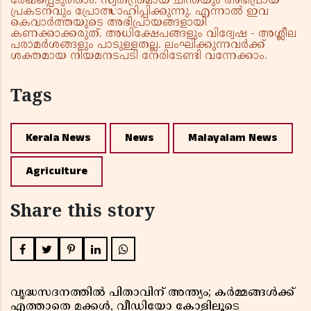
രേഖപ്പെടുത്താം. സ്വതന്ത്രമായ ചിന്തയും അഭിപ്രായ
പ്രകടനവും പ്രോത്സാഹിപ്പിക്കുന്നു. എന്നാൽ ഇവ
കെവാർത്തയുടെ അഭിപ്രായങ്ങളായി
കണക്കാക്കരുത്. അധിക്ഷേപങ്ങളും വിദ്വേഷ - അശ്ലീല
പരാമർശങ്ങളും പാടുള്ളതല്ല. ലംഘിക്കുന്നവർക്ക്
ശക്തമായ നിയമനടപടി നേരിടേണ്ടി വന്നേക്കാം.
Tags
Kerala News
News
Malayalam News
Agriculture
Share this story
വൃദ്ധസദനത്തിൽ പിതാവിന് അന്ത്യം; കർമ്മങ്ങൾക്ക്
എത്താതെ മക്കൾ, വീഡിയോ കോളിലൂടെ