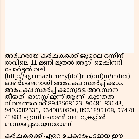
അർഹരായ കർഷകർക്ക് ജൂലൈ ഒന്നിന്
രാവിലെ 11 മണി മുതൽ അഗ്രി മെഷിനറി
പോർട്ടൽ വഴി
(http://agrimachinery(dot)nic(dot)in/index)
ഓൺലൈനായി അപേക്ഷ സമർപ്പിക്കാം.
അപേക്ഷ സമർപ്പിക്കാനുള്ള അവസാന
തീയതി ഓഗസ്റ്റ് മൂന്ന് ആണ്. കൂടുതൽ
വിവരങ്ങൾക്ക് 8943568123, 90481 83643,
9495082339, 9349050800, 8921896168, 97478
41883 എന്നീ ഫോൺ നമ്പറുകളിൽ
ബന്ധപ്പെടാവുന്നതാണ്.
കർഷകർക്ക് ഏറെ ഉപകാരപ്രദമായ ഈ