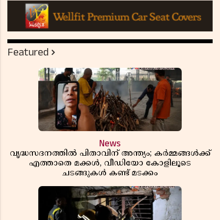
Featured
News
വൃദ്ധസദനത്തിൽ പിതാവിന് അന്ത്യം; കർമ്മങ്ങൾക്ക്
എത്താതെ മക്കൾ, വീഡിയോ കോളിലൂടെ
ചടങ്ങുകൾ കണ്ട് മടക്കം