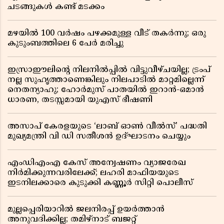
ചടങ്ങുകൾ കണ്ട് മടക്കം
മഴയിൽ 100 വർഷം പഴക്കമുള്ള വീട് തകർന്നു; ഒരു
കുടുംബത്തിലെ 6 പേർ മരിച്ചു
ഇസ്രാഈലിന്റെ നിലനിൽപ്പിൽ വിട്ടുവീഴ്ചയില്ല; ട്രംപ്
നല്ല സുഹൃത്താണെങ്കിലും നിലപാടിൽ മാറ്റമില്ലെന്ന്
നെതന്യാഹു; ഹോർമുസ് പാതയിൽ ഇറാൻ-ഒമാൻ
ധാരണ, തടസ്സമായി യുഎസ് ഭീഷണി
അസാപ് കേരളയുടെ ‘ലാബ് ഓൺ വീൽസ്’ പദ്ധതി
മുഖ്യമന്ത്രി വി ഡി സതീശൻ ഉദ്ഘാടനം ചെയ്യും
എംഡിഎംഎ കേസ് അന്വേഷണം വ്യാജരേഖ
നിർമിക്കുന്നവരിലേക്ക്; ലഹരി മാഫിയയുടെ
ഇടനിലക്കാരെ കുടുക്കി കണ്ണൂർ സിറ്റി പൊലീസ്
മുല്ലപ്പെരിയാറിൽ ജലനിരപ്പ് ഉയർത്താൻ
അനുവദിക്കില്ല; തമിഴ്നാട് ബജറ്റ്