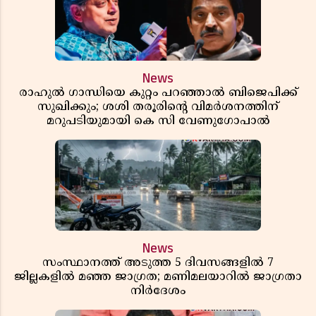
News
രാഹുൽ ഗാന്ധിയെ കുറ്റം പറഞ്ഞാൽ ബിജെപിക്ക്
സുഖിക്കും; ശശി തരൂരിന്റെ വിമർശനത്തിന്
മറുപടിയുമായി കെ സി വേണുഗോപാൽ
News
സംസ്ഥാനത്ത് അടുത്ത 5 ദിവസങ്ങളിൽ 7
ജില്ലകളിൽ മഞ്ഞ ജാഗ്രത; മണിമലയാറിൽ ജാഗ്രതാ
നിർദേശം