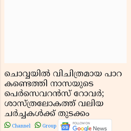
ചൊവ്വയിൽ വിചിത്രമായ പാറ
കണ്ടെത്തി നാസയുടെ
പെർസെവറൻസ് റോവർ;
ശാസ്ത്രലോകത്ത് വലിയ
ചർച്ചകൾക്ക് തുടക്കം
Channel
Group