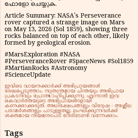
ഫോളോ ചെയ്യുക.
Article Summary: NASA's Perseverance
rover captured a strange image on Mars
on May 13, 2026 (Sol 1859), showing three
rocks balanced on top of each other, likely
formed by geological erosion.
#MarsExploration #NASA
#PerseveranceRover #SpaceNews #Sol1859
#MartianRocks #Astronomy
#ScienceUpdate
ഇവിടെ വായനക്കാർക്ക് അഭിപ്രായങ്ങൾ
രേഖപ്പെടുത്താം. സ്വതന്ത്രമായ ചിന്തയും അഭിപ്രായ
പ്രകടനവും പ്രോത്സാഹിപ്പിക്കുന്നു. എന്നാൽ ഇവ
കെവാർത്തയുടെ അഭിപ്രായങ്ങളായി
കണക്കാക്കരുത്. അധിക്ഷേപങ്ങളും വിദ്വേഷ - അശ്ലീല
പരാമർശങ്ങളും പാടുള്ളതല്ല. ലംഘിക്കുന്നവർക്ക്
ശക്തമായ നിയമനടപടി നേരിടേണ്ടി വന്നേക്കാം.
Tags