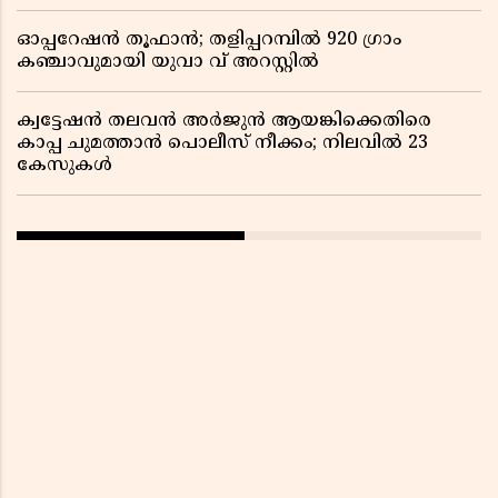
ഓപ്പറേഷൻ തൂഫാൻ; തളിപ്പറമ്പിൽ 920 ഗ്രാം
കഞ്ചാവുമായി യുവാ വ് അറസ്റ്റിൽ
ക്വട്ടേഷൻ തലവൻ അർജുൻ ആയങ്കിക്കെതിരെ
കാപ്പ ചുമത്താൻ പൊലീസ് നീക്കം; നിലവിൽ 23
കേസുകൾ