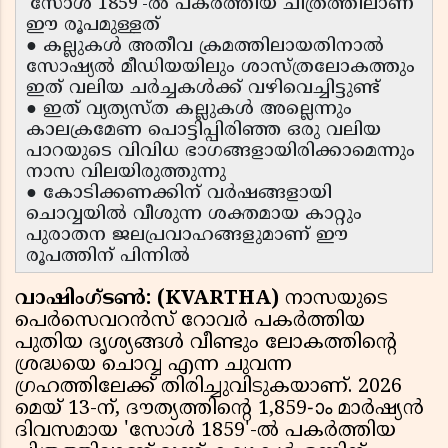
'സോൾ 1859'-ൽ പകർത്തിയ ചിത്രത്തിലാണ്
ഈ രൂപമുള്ളത്
● കല്ലുകൾ അതീവ ക്രമത്തിലായതിനാൽ
സോഷ്യൽ മീഡിയയിലും ശാസ്ത്രലോകത്തും
ഇത് വലിയ ചർച്ചകൾക്ക് വഴിവെച്ചിട്ടുണ്ട്
● ഇത് വ്യത്യസ്ത കല്ലുകൾ അല്ലെന്നും
കാലക്രമേണ പൊട്ടിപ്പിരിഞ്ഞ ഒരു വലിയ
പാറയുടെ വിവിധ ഭാഗങ്ങളായിരിക്കാമെന്നും
നാസ വിലയിരുത്തുന്നു
● കോടിക്കണക്കിന് വർഷങ്ങളായി
ചൊവ്വയിൽ വീശുന്ന ശക്തമായ കാറ്റും
പുരാതന ജലപ്രവാഹങ്ങളുമാണ് ഈ
രൂപത്തിന് പിന്നിൽ
വാഷിംഗ്ടൺ: (KVARTHA)
നാസയുടെ
പെർസെവറൻസ് റോവർ പകർത്തിയ
പുതിയ ദൃശ്യങ്ങൾ വീണ്ടും ലോകത്തിന്റെ
ശ്രദ്ധയെ ചൊവ്വ എന്ന ചുവന്ന
ഗ്രഹത്തിലേക്ക് തിരിച്ചുവിടുകയാണ്. 2026
മെയ് 13-ന്, ദൗത്യത്തിന്റെ 1,859-ാം മാർഷ്യൻ
ദിവസമായ 'സോൾ 1859'-ൽ പകർത്തിയ