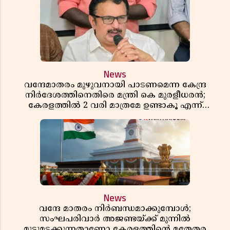
News
വന്ദേമാതരം മുഴുവനായി പാടണമെന്ന കേന്ദ്ര
നിർദേശത്തിനെതിരെ മന്ത്രി കെ മുരളീധരൻ;
കേരളത്തിൽ 2 വരി മാത്രമേ ഉണ്ടാകൂ എന്ന്
പ്രതികരണം
News
വന്ദേ മാതരം നിർബന്ധമാക്കുമ്പോൾ;
സംഘപരിവാർ അജണ്ടയ്ക്ക് മുന്നിൽ
മുട്ടുമടക്കുന്നതാണോ കേരളത്തിന്റെ മതേതര