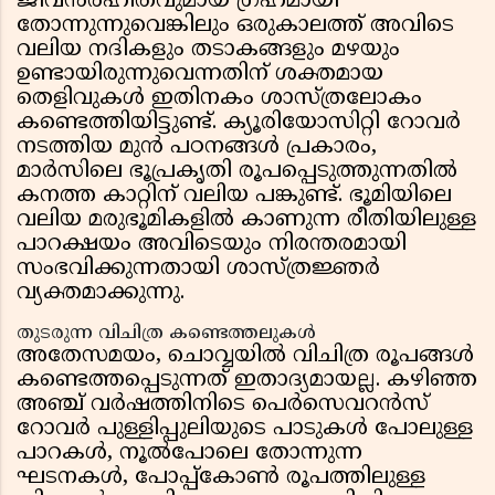
ജീവൻരഹിതവുമായ ഗ്രഹമായി
തോന്നുന്നുവെങ്കിലും ഒരുകാലത്ത് അവിടെ
വലിയ നദികളും തടാകങ്ങളും മഴയും
ഉണ്ടായിരുന്നുവെന്നതിന് ശക്തമായ
തെളിവുകൾ ഇതിനകം ശാസ്ത്രലോകം
കണ്ടെത്തിയിട്ടുണ്ട്. ക്യൂരിയോസിറ്റി റോവർ
നടത്തിയ മുൻ പഠനങ്ങൾ പ്രകാരം,
മാർസിലെ ഭൂപ്രകൃതി രൂപപ്പെടുത്തുന്നതിൽ
കനത്ത കാറ്റിന് വലിയ പങ്കുണ്ട്. ഭൂമിയിലെ
വലിയ മരുഭൂമികളിൽ കാണുന്ന രീതിയിലുള്ള
പാറക്ഷയം അവിടെയും നിരന്തരമായി
സംഭവിക്കുന്നതായി ശാസ്ത്രജ്ഞർ
വ്യക്തമാക്കുന്നു.
തുടരുന്ന വിചിത്ര കണ്ടെത്തലുകൾ
അതേസമയം, ചൊവ്വയിൽ വിചിത്ര രൂപങ്ങൾ
കണ്ടെത്തപ്പെടുന്നത് ഇതാദ്യമായല്ല. കഴിഞ്ഞ
അഞ്ച് വർഷത്തിനിടെ പെർസെവറൻസ്
റോവർ പുള്ളിപ്പുലിയുടെ പാടുകൾ പോലുള്ള
പാറകൾ, നൂൽപോലെ തോന്നുന്ന
ഘടനകൾ, പോപ്പ്കോൺ രൂപത്തിലുള്ള