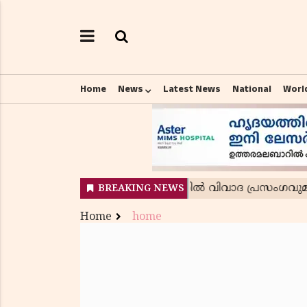
Home
News
Latest News
National
Worl
Home
home