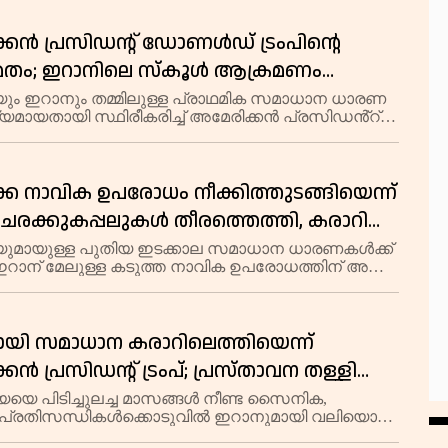
രസിഡൻ്റ് ഡോണൾഡ് ട്രംപിൻ്റെ പ്രഖ്യാപനത്
കൻ പ്രസിഡൻ്റ് ഡോണൾഡ് ട്രംപിൻ്റെ
മ്മതം; ഇറാനിലെ സ്കൂൾ ആക്രമണം
വമല്ലെന്ന് വിശദീകരണം
യും ഇറാനും തമ്മിലുള്ള പ്രാഥമിക സമാധാന ധാരണ
യമായതായി സ്ഥിരീകരിച്ച് അമേരിക്കൻ പ്രസിഡൻ്റ്
്രംപ്. ഫ്രാൻസിലെ എവിയാനിൽ നടക്കുന്ന ജി ഏഴ്
്കിടെ മാധ്യമങ്ങളെ കണ്ടപ്പോഴാണ് അദ്ദ
ക നാവിക ഉപരോധം നീക്കിത്തുടങ്ങിയെന്ന്
 ചരക്കുകപ്പലുകൾ തീരത്തെത്തി, കരാറിൽ
ലായി ഒപ്പുവെച്ചതായി യുഎസ്
യുമായുള്ള പുതിയ ഇടക്കാല സമാധാന ധാരണകൾക്ക്
 ഇറാന് മേലുള്ള കടുത്ത നാവിക ഉപരോധത്തിന് അയവ്
്ങി. മൂന്ന് ഓയിൽ ടാങ്കറുകൾ ഉൾപ്പെടെ അഞ്ച്
ട്ര ചരക്കുകപ്പലുകൾ ഇറാൻ തീരത്ത് അടുത
യി സമാധാന കരാറിലെത്തിയെന്ന്
ൻ പ്രസിഡന്റ് ട്രംപ്; പ്രസ്താവന തള്ളി
തങ്ങൾ അന്തിമ തീരുമാനത്തിൽ
യയെ പിടിച്ചുലച്ച മാസങ്ങൾ നീണ്ട സൈനിക,
 പ്രതിസന്ധികൾക്കൊടുവിൽ ഇറാനുമായി വലിയൊരു
ില്ല'
്തുതീർപ്പിൽ എത്തിച്ചേർന്നതായി അമേരിക്കൻ