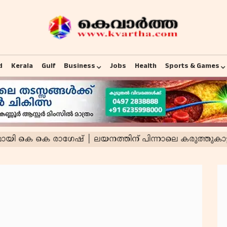
d
Kerala
Gulf
Business
Jobs
Health
Sports & Games