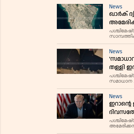
ഇൻഡോനേ
പ്രവിശ്യ
News
ശതമാനം വ
ഖാർക് ദ്
അമേരിക്ക
അതിരൂക്
പശ്ചിമേഷ്
സാമ്പത്തി
ഇസ്റാഈൽ 
മാറുമെന്ന
News
'സമാധാന
തള്ളി ഇ
അവീവ്; 
പശ്ചിമേഷ്
സമാധാന ച
കുട്ടിക
ഇസ്റാഈലി
മിസൈൽ ആക്
News
ഇറാന്റെ 
ദിവസത്ത
അമേരിക്ക
പശ്ചിമേഷ
അമേരിക്കൻ
ഫലപ്രദമെ
ആക്രമിക്