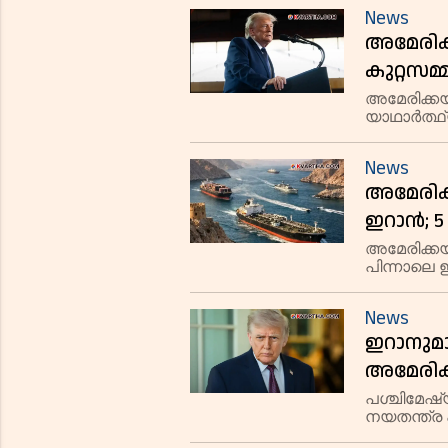
യുഎസ് പ്
News
അമേരിക്
കുറ്റസ
മനപ്പൂർ
അമേരിക്ക
യാഥാർത്ഥ്
ഡോണൾഡ് ട
ഉച്ചകോടിക
News
അമേരിക്
ഇറാൻ; 5
ഡിജിറ്റ
അമേരിക്ക
പിന്നാലെ
വന്നുതുടങ
അന്താരാഷ്
News
ഇറാനുമാ
അമേരിക്ക
ഇറാൻ, '
പശ്ചിമേഷ്
നയതന്ത്ര
എത്തിയിട്ട
സമാധാന ഒത