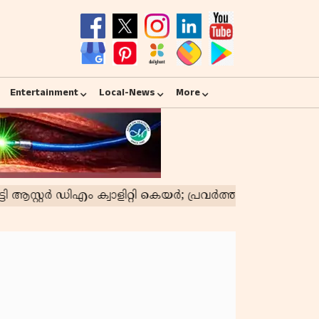
Entertainment
Local-News
More