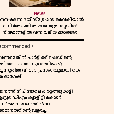
News
നന-മരണ രജിസ്ട്രേഷൻ വൈകിയാൽ
ഇനി കോടതി കയറണം; ഇന്ത്യയിൽ
നിയമങ്ങളിൽ വന്ന വലിയ മാറ്റങ്ങൾ
അറിയാം
ecommended
േണമെങ്കിൽ പാർട്ടിക്ക് ഷെഡിൻ്റെ
ടിത്തറ മാന്താനും അറിയാം’;
യ്യന്നൂരിൽ വിവാദ പ്രസംഗവുമായി കെ
െ രാഗേഷ്
യനത്തിന് പിന്നാലെ കരുത്തുകാട്ടി
്റ്റർ ഡിഎം ക്വാളിറ്റി കെയർ;
്രവർത്തന ലാഭത്തിൽ 30
തമാനത്തിൻ്റെ വളർച്ച,