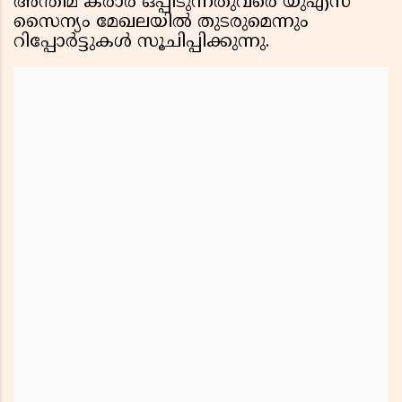
അന്തിമ കരാർ ഒപ്പിടുന്നതുവരെ യുഎസ്
സൈന്യം മേഖലയിൽ തുടരുമെന്നും
റിപ്പോർട്ടുകൾ സൂചിപ്പിക്കുന്നു.