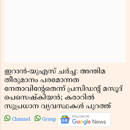
ഇറാൻ-യുഎസ് ചർച്ച: അന്തിമ
തീരുമാനം പരമോന്നത
നേതാവിന്റേതെന്ന് പ്രസിഡന്റ് മസൂദ്
പെസെഷ്കിയൻ; കരാറിൽ
സുപ്രധാന വ്യവസ്ഥകൾ പുറത്ത്
Channel
Group