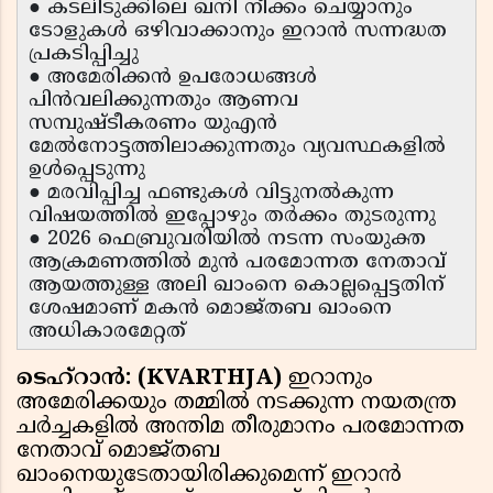
● കടലിടുക്കിലെ ഖനി നീക്കം ചെയ്യാനും
ടോളുകൾ ഒഴിവാക്കാനും ഇറാൻ സന്നദ്ധത
പ്രകടിപ്പിച്ചു
● അമേരിക്കൻ ഉപരോധങ്ങൾ
പിൻവലിക്കുന്നതും ആണവ
സമ്പുഷ്ടീകരണം യുഎൻ
മേൽനോട്ടത്തിലാക്കുന്നതും വ്യവസ്ഥകളിൽ
ഉൾപ്പെടുന്നു
● മരവിപ്പിച്ച ഫണ്ടുകൾ വിട്ടുനൽകുന്ന
വിഷയത്തിൽ ഇപ്പോഴും തർക്കം തുടരുന്നു
● 2026 ഫെബ്രുവരിയിൽ നടന്ന സംയുക്ത
ആക്രമണത്തിൽ മുൻ പരമോന്നത നേതാവ്
ആയത്തുള്ള അലി ഖാംനെ കൊല്ലപ്പെട്ടതിന്
ശേഷമാണ് മകൻ മൊജ്തബ ഖാംനെ
അധികാരമേറ്റത്
ടെഹ്റാൻ: (KVARTHJA)
ഇറാനും
അമേരിക്കയും തമ്മിൽ നടക്കുന്ന നയതന്ത്ര
ചർച്ചകളിൽ അന്തിമ തീരുമാനം പരമോന്നത
നേതാവ് മൊജ്തബ
ഖാംനെയുടേതായിരിക്കുമെന്ന് ഇറാൻ