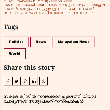
കെവാർത്തയുടെ അഭിപ്രായങ്ങളായി
കണക്കാക്കരുത്. അധിക്ഷേപങ്ങളും വിദ്വേഷ - അശ്ലീല
പരാമർശങ്ങളും പാടുള്ളതല്ല. ലംഘിക്കുന്നവർക്ക്
ശക്തമായ നിയമനടപടി നേരിടേണ്ടി വന്നേക്കാം.
Tags
Politics
News
Malayalam News
World
Share this story
സ്കൂൾ ക്വിസിൽ സവർക്കറെ പുകഴ്ത്തി വിവാദ
ചോദ്യങ്ങൾ; അധ്യാപകന് സസ്പെൻഷൻ