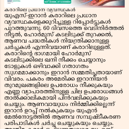
കരാറിലെ പ്രധാന വ്യവസ്ഥകൾ
യുഎസ്-ഇറാൻ കരാറിലെ പ്രധാന
വ്യവസ്ഥകളെക്കുറിച്ചുള്ള റിപ്പോർട്ടുകൾ
പുറത്തുവന്നു. 60 ദിവസത്തെ വെടിനിർത്തൽ
നീട്ടൽ, ഹോർമുസ് കടലിടുക്ക് തുറക്കൽ,
ആണവ പദ്ധതികൾ നിയന്ത്രിക്കാനുള്ള
ചർച്ചകൾ എന്നിവയാണ് കരാറിലുള്ളത്.
കരാറിന്റെ ഭാഗമായി ഹോർമുസ്
കടലിടുക്കിലെ ഖനി നീക്കം ചെയ്യാനും
ടോളുകൾ ഒഴിവാക്കി ഗതാഗതം
സുഗമമാക്കാനും ഇറാൻ സമ്മതിച്ചതായാണ്
വിവരം. പകരം അമേരിക്ക ഇറാനിയൻ
തുറമുഖങ്ങളിലെ ഉപരോധം നീക്കുകയും
എണ്ണ വ്യാപാരത്തിനുള്ള ചില ഉപരോധങ്ങൾ
താൽക്കാലികമായി പിൻവലിക്കുകയും
ചെയ്യും. ആണവായുധം നിർമ്മിക്കില്ലെന്ന്
ഇറാൻ ഉറപ്പ് നൽകുകയും യുഎൻ
മേൽനോട്ടത്തിൽ ആണവ സമ്പുഷ്ടീകരണ
പരിപാടികൾ ചർച്ച ചെയ്യുകയും ചെയ്യും.