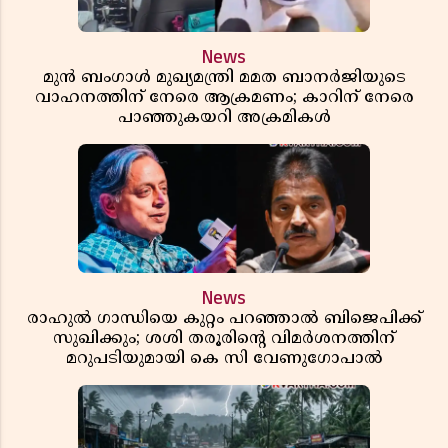
News
മുൻ ബംഗാൾ മുഖ്യമന്ത്രി മമത ബാനർജിയുടെ
വാഹനത്തിന് നേരെ ആക്രമണം; കാറിന് നേരെ
പാഞ്ഞുകയറി അക്രമികൾ
News
രാഹുൽ ഗാന്ധിയെ കുറ്റം പറഞ്ഞാൽ ബിജെപിക്ക്
സുഖിക്കും; ശശി തരൂരിന്റെ വിമർശനത്തിന്
മറുപടിയുമായി കെ സി വേണുഗോപാൽ