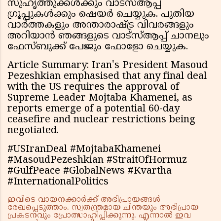
സുഹൃത്തുക്കൾക്കും വാട്സ്ആപ്പ്
ഗ്രൂപ്പുകൾക്കും ഷെയർ ചെയ്യുക. പുതിയ
വാർത്തകളും അന്താരാഷ്ട്ര വിവരങ്ങളും
അറിയാൻ ഞങ്ങളുടെ വാട്സ്ആപ്പ് ചാനലും
ഫേസ്ബുക്ക് പേജും ഫോളോ ചെയ്യുക.
Article Summary: Iran's President Masoud
Pezeshkian emphasised that any final deal
with the US requires the approval of
Supreme Leader Mojtaba Khamenei, as
reports emerge of a potential 60-day
ceasefire and nuclear restrictions being
negotiated.
#USIranDeal #MojtabaKhamenei
#MasoudPezeshkian #StraitOfHormuz
#GulfPeace #GlobalNews #Kvartha
#InternationalPolitics
ഇവിടെ വായനക്കാർക്ക് അഭിപ്രായങ്ങൾ
രേഖപ്പെടുത്താം. സ്വതന്ത്രമായ ചിന്തയും അഭിപ്രായ
പ്രകടനവും പ്രോത്സാഹിപ്പിക്കുന്നു. എന്നാൽ ഇവ