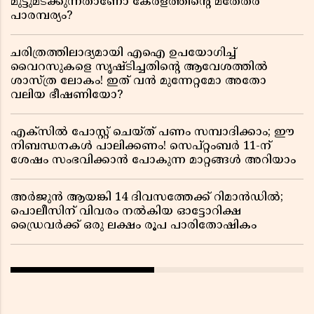
മുട്ടുമടക്കുന്നതാണോ കേരളത്തിന്റെ മതേതര
പാരമ്പര്യം?
ചരിത്രത്തിലാദ്യമായി എഐ ഉപയോഗിച്ച്
വൈറസുകളെ സൃഷ്ടിച്ചതിന്റെ ആവേശത്തിൽ
ശാസ്ത്ര ലോകം! ഇത് വൻ മുന്നേറ്റമോ അതോ
വലിയ ഭീഷണിയോ?
എക്സിൽ പോസ്റ്റ് ചെയ്ത് പണം സമ്പാദിക്കാം; ഈ
നിബന്ധനകൾ പാലിക്കണം! സെപ്റ്റംബർ 11-ന്
ശേഷം സംഭവിക്കാൻ പോകുന്ന മാറ്റങ്ങൾ അറിയാം
അർജുൻ ആയങ്കി 14 ദിവസത്തേക്ക് റിമാൻഡിൽ;
പൊലീസിന് വിവരം നൽകിയ ഓട്ടോറിക്ഷ
ഡ്രൈവർക്ക് ഒരു ലക്ഷം രൂപ പാരിതോഷികം