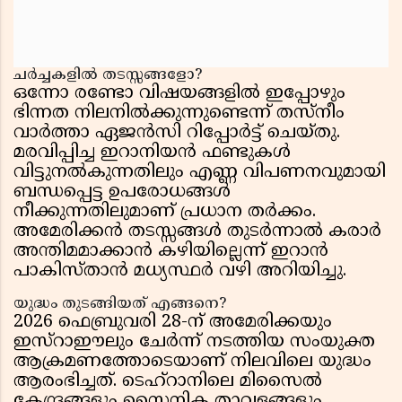
ചർച്ചകളിൽ തടസ്സങ്ങളോ?
ഒന്നോ രണ്ടോ വിഷയങ്ങളിൽ ഇപ്പോഴും
ഭിന്നത നിലനിൽക്കുന്നുണ്ടെന്ന് തസ്നീം
വാർത്താ ഏജൻസി റിപ്പോർട്ട് ചെയ്തു.
മരവിപ്പിച്ച ഇറാനിയൻ ഫണ്ടുകൾ
വിട്ടുനൽകുന്നതിലും എണ്ണ വിപണനവുമായി
ബന്ധപ്പെട്ട ഉപരോധങ്ങൾ
നീക്കുന്നതിലുമാണ് പ്രധാന തർക്കം.
അമേരിക്കൻ തടസ്സങ്ങൾ തുടർന്നാൽ കരാർ
അന്തിമമാക്കാൻ കഴിയില്ലെന്ന് ഇറാൻ
പാകിസ്താൻ മധ്യസ്ഥർ വഴി അറിയിച്ചു.
യുദ്ധം തുടങ്ങിയത് എങ്ങനെ?
2026 ഫെബ്രുവരി 28-ന് അമേരിക്കയും
ഇസ്റാഈലും ചേർന്ന് നടത്തിയ സംയുക്ത
ആക്രമണത്തോടെയാണ് നിലവിലെ യുദ്ധം
ആരംഭിച്ചത്. ടെഹ്റാനിലെ മിസൈൽ
കേന്ദ്രങ്ങളും സൈനിക താവളങ്ങളും