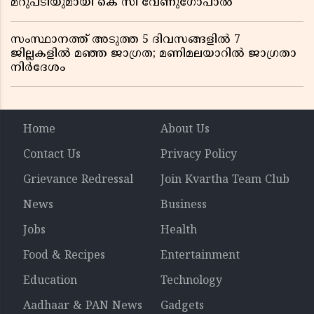
മറുപടിയുമായി കെ സി വേണുഗോപാൽ
സംസ്ഥാനത്ത് അടുത്ത 5 ദിവസങ്ങളിൽ 7
ജില്ലകളിൽ മഞ്ഞ ജാഗ്രത; മണിമലയാറിൽ ജാഗ്രതാ
നിർദേശം
Home
About Us
Contact Us
Privacy Policy
Grievance Redressal
Join Kvartha Team Club
News
Business
Jobs
Health
Food & Recipes
Entertainment
Education
Technology
Aadhaar & PAN News
Gadgets