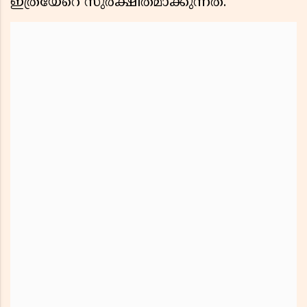
ഇത്രയേറെ സുരക്ഷിതമാക്കുന്നത്.