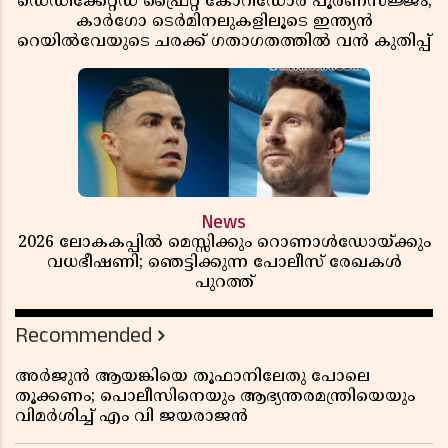
ഡെഡിക്കേറ്റഡ് ഫ്രൈറ്റ് കോറിഡോർ പൂർണസജ്ജം;
കാർഗോ ടെർമിനലുകളിലൂടെ ഇന്ത്യൻ
റെയിൽവേയുടെ ചരക്ക് ഗതാഗതത്തിൽ വൻ കുതിപ്പ്
News
2026 ലോകകപ്പിൽ മെസ്സിക്കും റൊണാൾഡോയ്ക്കും
വധഭീഷണി; ഞെട്ടിക്കുന്ന പോലീസ് രേഖകൾ
പുറത്ത്
Recommended
അർജുൻ ആയങ്കിയെ തൂഫാനിലേതു പോലെ
തൂക്കണം; പൊലീസിനെയും ആഭ്യന്തരമന്ത്രിയെയും
വിമർശിച്ച് എം വി ജയരാജൻ