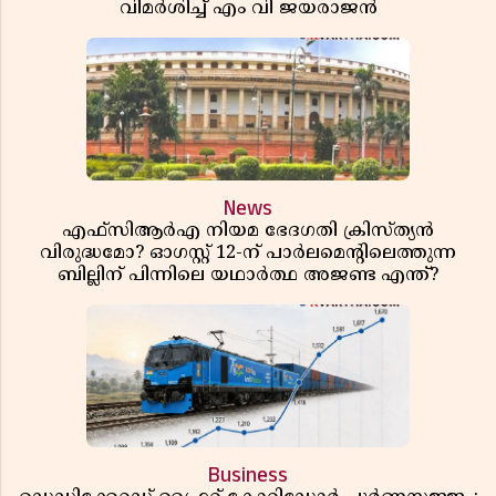
വിമർശിച്ച് എം വി ജയരാജൻ
News
എഫ്സിആർഎ നിയമ ഭേദഗതി ക്രിസ്ത്യൻ
വിരുദ്ധമോ? ഓഗസ്റ്റ് 12-ന് പാർലമെന്റിലെത്തുന്ന
ബില്ലിന് പിന്നിലെ യഥാർത്ഥ അജണ്ട എന്ത്?
Business