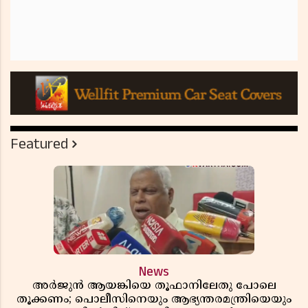
Featured
News
അർജുൻ ആയങ്കിയെ തൂഫാനിലേതു പോലെ
തൂക്കണം; പൊലീസിനെയും ആഭ്യന്തരമന്ത്രിയെയും