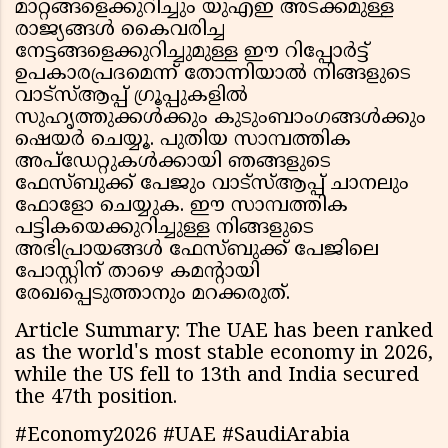
മാറ്റങ്ങളെക്കുറിച്ചും യുഎഇ അടക്കമുള്ള
രാജ്യങ്ങൾ കൈവരിച്ച
നേട്ടങ്ങളെക്കുറിച്ചുമുള്ള ഈ റിപ്പോർട്ട്
ഉപകാരപ്രദമെന്ന് തോന്നിയാൽ നിങ്ങളുടെ
വാട്സ്ആപ്പ് ഗ്രൂപ്പുകളിൽ
സുഹൃത്തുക്കൾക്കും കുടുംബാംഗങ്ങൾക്കും
ഷെയർ ചെയ്യൂ. പുതിയ സാമ്പത്തിക
അപ്‌ഡേറ്റുകൾക്കായി ഞങ്ങളുടെ
ഫേസ്ബുക്ക് പേജും വാട്സ്ആപ്പ് ചാനലും
ഫോളോ ചെയ്യുക. ഈ സാമ്പത്തിക
പട്ടികയെക്കുറിച്ചുള്ള നിങ്ങളുടെ
അഭിപ്രായങ്ങൾ ഫേസ്ബുക്ക് പേജിലെ
പോസ്റ്റിന് താഴെ കമന്റായി
രേഖപ്പെടുത്താനും മറക്കരുത്.
Article Summary: The UAE has been ranked
as the world's most stable economy in 2026,
while the US fell to 13th and India secured
the 47th position.
#Economy2026 #UAE #SaudiArabia