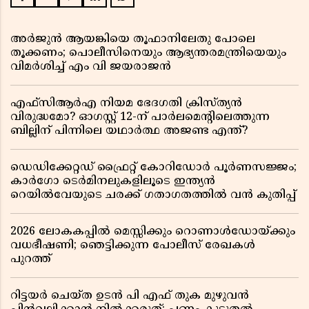
അർജുൻ ആയങ്കിയെ തൂഫാനിലേതു പോലെ
തൂക്കണം; പൊലീസിനെയും ആഭ്യന്തരമന്ത്രിയെയും
വിമർശിച്ച് എം വി ജയരാജൻ
എഫ്സിആർഎ നിയമ ഭേദഗതി ക്രിസ്ത്യൻ
വിരുദ്ധമോ? ഓഗസ്റ്റ് 12-ന് പാർലമെന്റിലെത്തുന്ന
ബില്ലിന് പിന്നിലെ യഥാർത്ഥ അജണ്ട എന്ത്?
ഡെഡിക്കേറ്റഡ് ഫ്രൈറ്റ് കോറിഡോർ പൂർണസജ്ജം;
കാർഗോ ടെർമിനലുകളിലൂടെ ഇന്ത്യൻ
റെയിൽവേയുടെ ചരക്ക് ഗതാഗതത്തിൽ വൻ കുതിപ്പ്
2026 ലോകകപ്പിൽ മെസ്സിക്കും റൊണാൾഡോയ്ക്കും
വധഭീഷണി; ഞെട്ടിക്കുന്ന പോലീസ് രേഖകൾ
പുറത്ത്
റിട്ടയർ ചെയ്ത ഉടൻ പി എഫ് തുക മുഴുവൻ