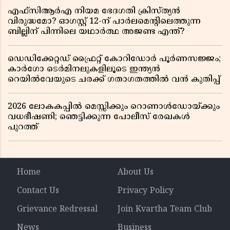
എഫ്സിആർഎ നിയമ ഭേദഗതി ക്രിസ്ത്യൻ
വിരുദ്ധമോ? ഓഗസ്റ്റ് 12-ന് പാർലമെന്റിലെത്തുന്ന
ബില്ലിന് പിന്നിലെ യഥാർത്ഥ അജണ്ട എന്ത്?
ഡെഡിക്കേറ്റഡ് ഫ്രൈറ്റ് കോറിഡോർ പൂർണസജ്ജം;
കാർഗോ ടെർമിനലുകളിലൂടെ ഇന്ത്യൻ
റെയിൽവേയുടെ ചരക്ക് ഗതാഗതത്തിൽ വൻ കുതിപ്പ്
2026 ലോകകപ്പിൽ മെസ്സിക്കും റൊണാൾഡോയ്ക്കും
വധഭീഷണി; ഞെട്ടിക്കുന്ന പോലീസ് രേഖകൾ
പുറത്ത്
Home
About Us
Contact Us
Privacy Policy
Grievance Redressal
Join Kvartha Team Club
News
Business