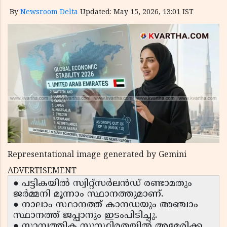
By
Newsroom Delta
Updated: May 15, 2026, 13:01 IST
Representational image generated by Gemini
ADVERTISEMENT
● പട്ടികയിൽ സ്വിറ്റ്സർലൻഡ് രണ്ടാമതും
ജർമ്മനി മൂന്നാം സ്ഥാനത്തുമാണ്.
● നാലാം സ്ഥാനത്ത് കാനഡയും അഞ്ചാം
സ്ഥാനത്ത് ജപ്പാനും ഇടംപിടിച്ചു.
● സാമ്പത്തിക സുസ്ഥിരതയിൽ അമേരിക്ക