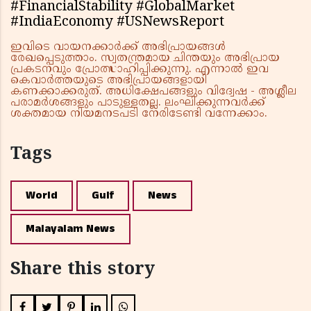
#FinancialStability #GlobalMarket
#IndiaEconomy #USNewsReport
ഇവിടെ വായനക്കാർക്ക് അഭിപ്രായങ്ങൾ
രേഖപ്പെടുത്താം. സ്വതന്ത്രമായ ചിന്തയും അഭിപ്രായ
പ്രകടനവും പ്രോത്സാഹിപ്പിക്കുന്നു. എന്നാൽ ഇവ
കെവാർത്തയുടെ അഭിപ്രായങ്ങളായി
കണക്കാക്കരുത്. അധിക്ഷേപങ്ങളും വിദ്വേഷ - അശ്ലീല
പരാമർശങ്ങളും പാടുള്ളതല്ല. ലംഘിക്കുന്നവർക്ക്
ശക്തമായ നിയമനടപടി നേരിടേണ്ടി വന്നേക്കാം.
Tags
World
Gulf
News
Malayalam News
Share this story