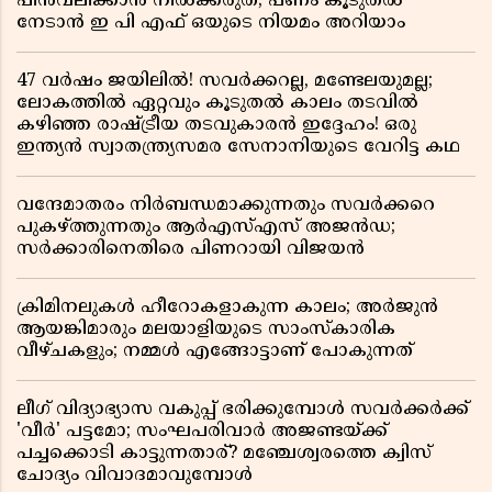
പിൻവലിക്കാൻ നിൽക്കരുത്; പണം കൂടുതൽ
നേടാൻ ഇ പി എഫ് ഒയുടെ നിയമം അറിയാം
47 വർഷം ജയിലിൽ! സവർക്കറല്ല, മണ്ടേലയുമല്ല;
ലോകത്തിൽ ഏറ്റവും കൂടുതൽ കാലം തടവിൽ
കഴിഞ്ഞ രാഷ്ട്രീയ തടവുകാരൻ ഇദ്ദേഹം! ഒരു
ഇന്ത്യൻ സ്വാതന്ത്ര്യസമര സേനാനിയുടെ വേറിട്ട കഥ
വന്ദേമാതരം നിർബന്ധമാക്കുന്നതും സവർക്കറെ
പുകഴ്ത്തുന്നതും ആർഎസ്എസ് അജൻഡ;
സർക്കാരിനെതിരെ പിണറായി വിജയൻ
ക്രിമിനലുകൾ ഹീറോകളാകുന്ന കാലം; അർജുൻ
ആയങ്കിമാരും മലയാളിയുടെ സാംസ്കാരിക
വീഴ്ചകളും; നമ്മൾ എങ്ങോട്ടാണ് പോകുന്നത്
ലീഗ് വിദ്യാഭ്യാസ വകുപ്പ് ഭരിക്കുമ്പോൾ സവർക്കർക്ക്
'വീർ' പട്ടമോ; സംഘപരിവാർ അജണ്ടയ്ക്ക്
പച്ചക്കൊടി കാട്ടുന്നതാര്? മഞ്ചേശ്വരത്തെ ക്വിസ്
ചോദ്യം വിവാദമാവുമ്പോൾ