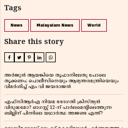
Tags
News
Malayalam News
World
Share this story
അർജുൻ ആയങ്കിയെ തൂഫാനിലേതു പോലെ
തൂക്കണം; പൊലീസിനെയും ആഭ്യന്തരമന്ത്രിയെയും
വിമർശിച്ച് എം വി ജയരാജൻ
എഫ്സിആർഎ നിയമ ഭേദഗതി ക്രിസ്ത്യൻ
വിരുദ്ധമോ? ഓഗസ്റ്റ് 12-ന് പാർലമെന്റിലെത്തുന്ന
ബില്ലിന് പിന്നിലെ യഥാർത്ഥ അജണ്ട എന്ത്?