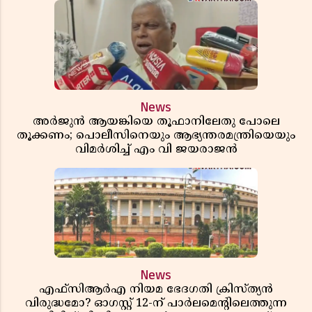
News
അർജുൻ ആയങ്കിയെ തൂഫാനിലേതു പോലെ
തൂക്കണം; പൊലീസിനെയും ആഭ്യന്തരമന്ത്രിയെയും
വിമർശിച്ച് എം വി ജയരാജൻ
News
എഫ്സിആർഎ നിയമ ഭേദഗതി ക്രിസ്ത്യൻ
വിരുദ്ധമോ? ഓഗസ്റ്റ് 12-ന് പാർലമെന്റിലെത്തുന്ന