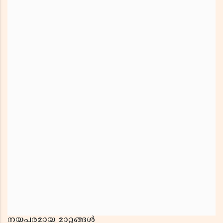
നയപരമായ മാറ്റങ്ങൾ