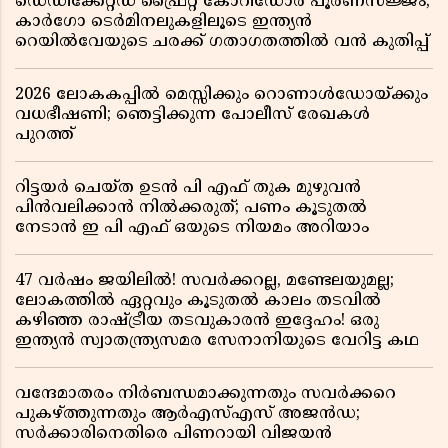
ഡെഡിക്കേറ്റഡ് ഫ്രൈറ്റ് കോറിഡോർ പൂർണസജ്ജം;
കാർഗോ ടെർമിനലുകളിലൂടെ ഇന്ത്യൻ
റെയിൽവേയുടെ ചരക്ക് ഗതാഗതത്തിൽ വൻ കുതിപ്പ്
2026 ലോകകപ്പിൽ മെസ്സിക്കും റൊണാൾഡോയ്ക്കും
വധഭീഷണി; ഞെട്ടിക്കുന്ന പോലീസ് രേഖകൾ
പുറത്ത്
റിട്ടയർ ചെയ്ത ഉടൻ പി എഫ് തുക മുഴുവൻ
പിൻവലിക്കാൻ നിൽക്കരുത്; പണം കൂടുതൽ
നേടാൻ ഇ പി എഫ് ഒയുടെ നിയമം അറിയാം
47 വർഷം ജയിലിൽ! സവർക്കറല്ല, മണ്ടേലയുമല്ല;
ലോകത്തിൽ ഏറ്റവും കൂടുതൽ കാലം തടവിൽ
കഴിഞ്ഞ രാഷ്ട്രീയ തടവുകാരൻ ഇദ്ദേഹം! ഒരു
ഇന്ത്യൻ സ്വാതന്ത്ര്യസമര സേനാനിയുടെ വേറിട്ട കഥ
വന്ദേമാതരം നിർബന്ധമാക്കുന്നതും സവർക്കറെ
പുകഴ്ത്തുന്നതും ആർഎസ്എസ് അജൻഡ;
സർക്കാരിനെതിരെ പിണറായി വിജയൻ