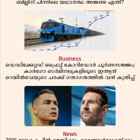
ബില്ലിന് പിന്നിലെ യഥാർത്ഥ അജണ്ട എന്ത്?
Business
ഡെഡിക്കേറ്റഡ് ഫ്രൈറ്റ് കോറിഡോർ പൂർണസജ്ജം;
കാർഗോ ടെർമിനലുകളിലൂടെ ഇന്ത്യൻ
റെയിൽവേയുടെ ചരക്ക് ഗതാഗതത്തിൽ വൻ കുതിപ്പ്
News