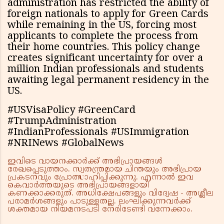
administration has restricted the ability of
foreign nationals to apply for Green Cards
while remaining in the US, forcing most
applicants to complete the process from
their home countries. This policy change
creates significant uncertainty for over a
million Indian professionals and students
awaiting legal permanent residency in the
US.
#USVisaPolicy #GreenCard
#TrumpAdministration
#IndianProfessionals #USImmigration
#NRINews #GlobalNews
ഇവിടെ വായനക്കാർക്ക് അഭിപ്രായങ്ങൾ
രേഖപ്പെടുത്താം. സ്വതന്ത്രമായ ചിന്തയും അഭിപ്രായ
പ്രകടനവും പ്രോത്സാഹിപ്പിക്കുന്നു. എന്നാൽ ഇവ
കെവാർത്തയുടെ അഭിപ്രായങ്ങളായി
കണക്കാക്കരുത്. അധിക്ഷേപങ്ങളും വിദ്വേഷ - അശ്ലീല
പരാമർശങ്ങളും പാടുള്ളതല്ല. ലംഘിക്കുന്നവർക്ക്
ശക്തമായ നിയമനടപടി നേരിടേണ്ടി വന്നേക്കാം.