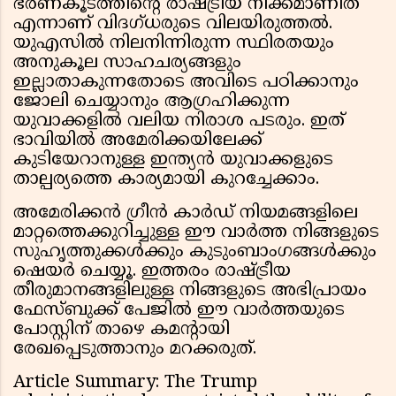
ഭരണകൂടത്തിന്റെ രാഷ്ട്രീയ നീക്കമാണിത്
എന്നാണ് വിദഗ്ധരുടെ വിലയിരുത്തൽ.
യുഎസിൽ നിലനിന്നിരുന്ന സ്ഥിരതയും
അനുകൂല സാഹചര്യങ്ങളും
ഇല്ലാതാകുന്നതോടെ അവിടെ പഠിക്കാനും
ജോലി ചെയ്യാനും ആഗ്രഹിക്കുന്ന
യുവാക്കളിൽ വലിയ നിരാശ പടരും. ഇത്
ഭാവിയിൽ അമേരിക്കയിലേക്ക്
കുടിയേറാനുള്ള ഇന്ത്യൻ യുവാക്കളുടെ
താല്പര്യത്തെ കാര്യമായി കുറച്ചേക്കാം.
അമേരിക്കൻ ഗ്രീൻ കാർഡ് നിയമങ്ങളിലെ
മാറ്റത്തെക്കുറിച്ചുള്ള ഈ വാർത്ത നിങ്ങളുടെ
സുഹൃത്തുക്കൾക്കും കുടുംബാംഗങ്ങൾക്കും
ഷെയർ ചെയ്യൂ. ഇത്തരം രാഷ്ട്രീയ
തീരുമാനങ്ങളിലുള്ള നിങ്ങളുടെ അഭിപ്രായം
ഫേസ്ബുക്ക് പേജിൽ ഈ വാർത്തയുടെ
പോസ്റ്റിന് താഴെ കമന്റായി
രേഖപ്പെടുത്താനും മറക്കരുത്.
Article Summary: The Trump