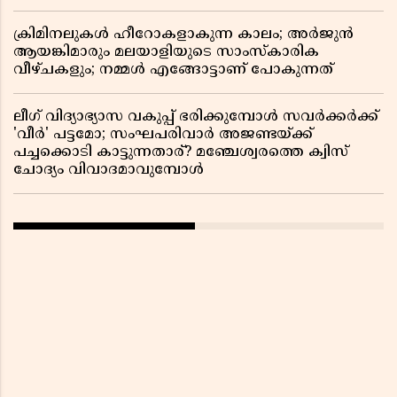
ക്രിമിനലുകൾ ഹീറോകളാകുന്ന കാലം; അർജുൻ
ആയങ്കിമാരും മലയാളിയുടെ സാംസ്കാരിക
വീഴ്ചകളും; നമ്മൾ എങ്ങോട്ടാണ് പോകുന്നത്
ലീഗ് വിദ്യാഭ്യാസ വകുപ്പ് ഭരിക്കുമ്പോൾ സവർക്കർക്ക്
'വീർ' പട്ടമോ; സംഘപരിവാർ അജണ്ടയ്ക്ക്
പച്ചക്കൊടി കാട്ടുന്നതാര്? മഞ്ചേശ്വരത്തെ ക്വിസ്
ചോദ്യം വിവാദമാവുമ്പോൾ