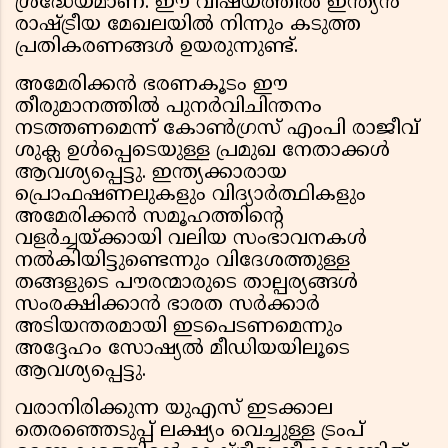
ശ്രദ്ധേയമാണ്. ഈ വിഷയത്തിൽ ഇന്ത്യൻ
രാഷ്ട്രീയ മേഖലയിൽ നിന്നും കടുത്ത
പ്രതികരണങ്ങൾ ഉയരുന്നുണ്ട്.
അമേരിക്കൻ ഭരണകൂടം ഈ
തീരുമാനത്തിൽ പുനർവിചിന്തനം
നടത്തണമെന്ന് കോൺഗ്രസ് എംപി രാജീവ്
ശുക്ല ഉൾപ്പെടെയുള്ള പ്രമുഖ നേതാക്കൾ
ആവശ്യപ്പെട്ടു. ഇന്ത്യക്കാരായ
പ്രൊഫഷണലുകളും വിദ്യാർത്ഥികളും
അമേരിക്കൻ സമൂഹത്തിന്റെ
വളർച്ചയ്ക്കായി വലിയ സംഭാവനകൾ
നൽകിയിട്ടുണ്ടെന്നും വിദേശത്തുള്ള
തങ്ങളുടെ പൗരന്മാരുടെ താല്പര്യങ്ങൾ
സംരക്ഷിക്കാൻ ഭാരത സർക്കാർ
അടിയന്തരമായി ഇടപെടണമെന്നും
അദ്ദേഹം സോഷ്യൽ മീഡിയയിലൂടെ
ആവശ്യപ്പെട്ടു.
വരാനിരിക്കുന്ന യുഎസ് ഇടക്കാല
തെരഞ്ഞെടുപ്പ് ലക്ഷ്യം വെച്ചുള്ള ട്രംപ്