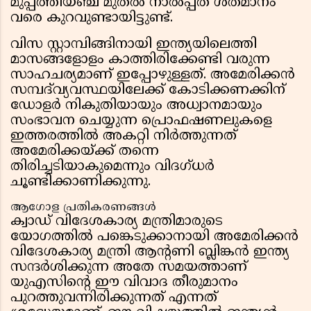
മുപ്പത്തിയഞ്ച് മുതൽ നാൽപ്പത് ശതമാനം
വരെ കുറവുണ്ടായിട്ടുണ്ട്.
വിസ സ്റ്റാമ്പിങ്ങിനായി ഇന്ത്യയിലെത്തി
മാസങ്ങളോളം കാത്തിരിക്കേണ്ടി വരുന്ന
സാഹചര്യമാണ് ഇപ്പോഴുള്ളത്. അമേരിക്കൻ
സമ്പദ്‌വ്യവസ്ഥയിലേക്ക് കോടിക്കണക്കിന്
ഡോളർ നികുതിയായും അധ്വാനമായും
സംഭാവന ചെയ്യുന്ന പ്രൊഫഷണലുകളെ
ഇത്തരത്തിൽ അകറ്റി നിർത്തുന്നത്
അമേരിക്കയ്ക്ക് തന്നെ
തിരിച്ചടിയാകുമെന്നും വിദഗ്ധർ
ചൂണ്ടിക്കാണിക്കുന്നു.
ആഗോള പ്രതികരണങ്ങൾ
ക്വാഡ് വിദേശകാര്യ മന്ത്രിമാരുടെ
യോഗത്തിൽ പങ്കെടുക്കാനായി അമേരിക്കൻ
വിദേശകാര്യ മന്ത്രി ആന്റണി ബ്ലിങ്കൻ ഇന്ത്യ
സന്ദർശിക്കുന്ന അതേ സമയത്താണ്
യുഎസിന്റെ ഈ വിവാദ തീരുമാനം
പുറത്തുവന്നിരിക്കുന്നത് എന്നത്