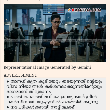
Representational Image Generated by Gemini
ADVERTISEMENT
● അനധികൃത കുടിയേറ്റം തടയുന്നതിന്റെയും
വിസ നിയമങ്ങൾ കർശനമാക്കുന്നതിന്റെയും
ഭാഗമാണ് തീരുമാനം
● പത്ത് ലക്ഷത്തിലധികം ഇന്ത്യക്കാർ ഗ്രീൻ
കാർഡിനായി യുഎസിൽ കാത്തിരിക്കുന്നു
● നടപടികൾക്കായി നാട്ടിലേക്ക്