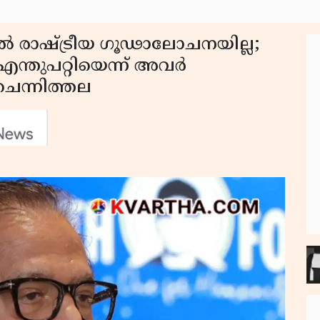
ിൽ രാഷ്ട്രീയ ഗൂഢാലോചനയില്ല;
ന്തുപറ്റിയെന്ന് അവർ
ചെന്നിത്തല