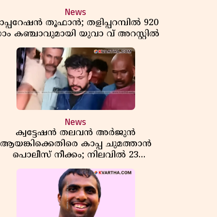
News
പ്പറേഷൻ തൂഫാൻ; തളിപ്പറമ്പിൽ 920
്രാം കഞ്ചാവുമായി യുവാ വ് അറസ്റ്റിൽ
News
ക്വട്ടേഷൻ തലവൻ അർജുൻ
ആയങ്കിക്കെതിരെ കാപ്പ ചുമത്താൻ
പൊലീസ് നീക്കം; നിലവിൽ 23
കേസുകൾ