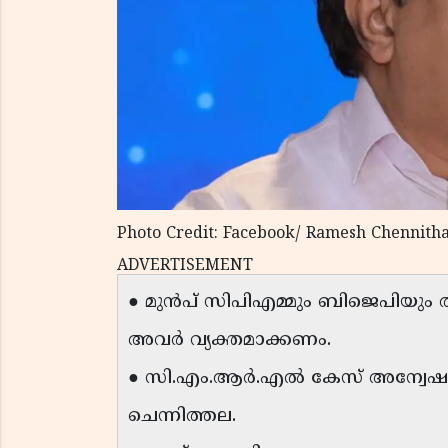
Photo Credit: Facebook/ Ramesh Chennitha
ADVERTISEMENT
● മുൻപ് സിപിഎമ്മും ബിജെപിയും തമ്
അവർ വ്യക്തമാക്കണം.
● സി.എം.ആർ.എൽ കേസ് അന്വേഷണത്ത
ചെന്നിത്തല.