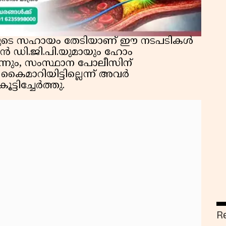
േനയുടെ സഹായം തേടിയാണ് ഈ നടപടികൾ
 താൻ ഡി.ജി.പി.യുമായും ഹോം
െന്നും, സംസ്ഥാന പോലീസിന്
കൈമാറിയിട്ടില്ലെന്ന് അവർ
ൂട്ടിച്ചേർത്തു.
R