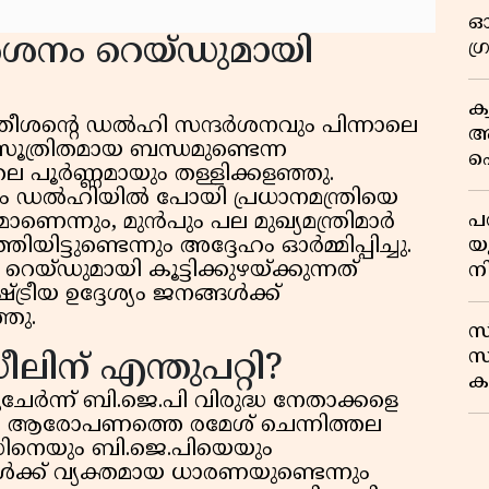
ഓ
്ദർശനം റെയ്ഡുമായി
ഗ
ക
 സതീശൻ്റെ ഡൽഹി സന്ദർശനവും പിന്നാലെ
ആ
സൂത്രിതമായ ബന്ധമുണ്ടെന്ന
പ
പൂർണ്ണമായും തള്ളിക്കളഞ്ഞു.
ക
േഷം ഡൽഹിയിൽ പോയി പ്രധാനമന്ത്രിയെ
പ
ന്നും, മുൻപും പല മുഖ്യമന്ത്രിമാർ
യ
ിട്ടുണ്ടെന്നും അദ്ദേഹം ഓർമ്മിപ്പിച്ചു.
ഡുമായി കൂട്ടിക്കുഴയ്ക്കുന്നത്
ന
്ട്രീയ ഉദ്ദേശ്യം ജനങ്ങൾക്ക്
ഞു.
സ
സ
ിന് എന്തുപറ്റി?
കട
ർന്ന് ബി.ജെ.പി വിരുദ്ധ നേതാക്കളെ
ന
ിന്റെ ആരോപണത്തെ രമേശ് ചെന്നിത്തല
രസിനെയും ബി.ജെ.പിയെയും
ങൾക്ക് വ്യക്തമായ ധാരണയുണ്ടെന്നും