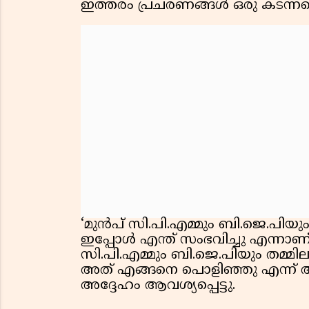
ഇത്തരം പ്രചരണങ്ങൾ ഒരു കടന്
‘മുൻപ് സി.പി.എമ്മും ബി.ജെ.പിയും
ഇപ്പോൾ എന്ത് സംഭവിച്ചു എന്നാണ
സി.പി.എമ്മും ബി.ജെ.പിയും തമ്മില
അത് എങ്ങനെ പൊളിഞ്ഞു എന്ന് 
അദ്ദേഹം ആവശ്യപ്പെട്ടു.