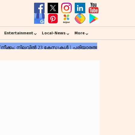
Entertainment
Local-News
More