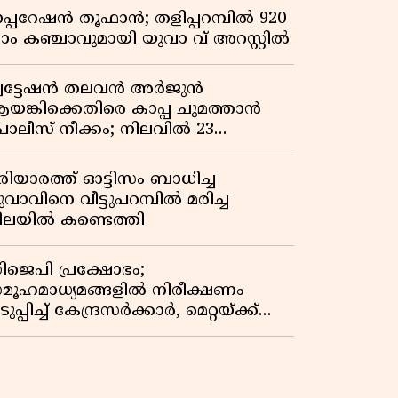
പ്പറേഷൻ തൂഫാൻ; തളിപ്പറമ്പിൽ 920
്രാം കഞ്ചാവുമായി യുവാ വ് അറസ്റ്റിൽ
്വട്ടേഷൻ തലവൻ അർജുൻ
യങ്കിക്കെതിരെ കാപ്പ ചുമത്താൻ
ൊലീസ് നീക്കം; നിലവിൽ 23
േസുകൾ
രിയാരത്ത് ഓട്ടിസം ബാധിച്ച
ുവാവിനെ വീട്ടുപറമ്പിൽ മരിച്ച
ിലയിൽ കണ്ടെത്തി
ിജെപി പ്രക്ഷോഭം;
മൂഹമാധ്യമങ്ങളിൽ നിരീക്ഷണം
ുപ്പിച്ച് കേന്ദ്രസർക്കാർ, മെറ്റയ്ക്ക്
ിർദേശം