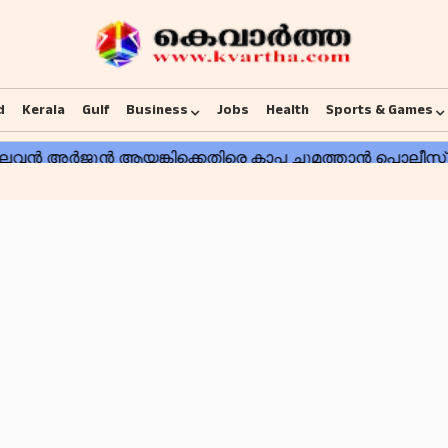
d
Kerala
Gulf
Business
Jobs
Health
Sports & Games