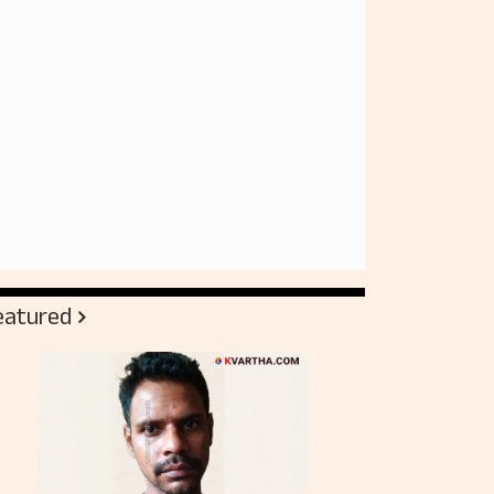
eatured