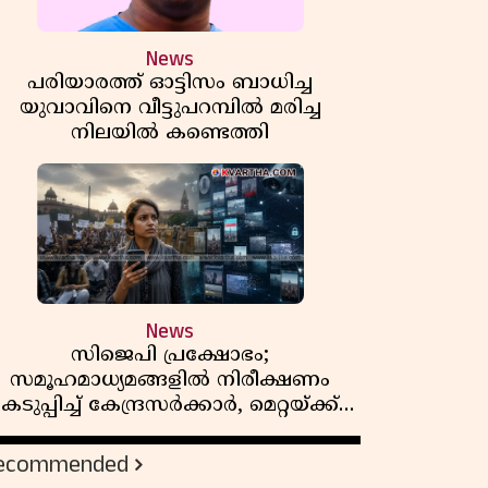
News
പരിയാരത്ത് ഓട്ടിസം ബാധിച്ച
യുവാവിനെ വീട്ടുപറമ്പിൽ മരിച്ച
നിലയിൽ കണ്ടെത്തി
News
സിജെപി പ്രക്ഷോഭം;
സമൂഹമാധ്യമങ്ങളിൽ നിരീക്ഷണം
കടുപ്പിച്ച് കേന്ദ്രസർക്കാർ, മെറ്റയ്ക്ക്
നിർദേശം
ecommended