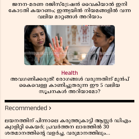
ജനന-മരണ രജിസ്ട്രേഷൻ വൈകിയാൽ ഇനി
കോടതി കയറണം; ഇന്ത്യയിൽ നിയമങ്ങളിൽ വന്ന
വലിയ മാറ്റങ്ങൾ അറിയാം
Health
അവഗണിക്കരുത്! രോഗങ്ങൾ വരുന്നതിന് മുൻപ്
കൈവെള്ള കാണിച്ചുതരുന്ന ഈ 5 വലിയ
സൂചനകൾ അറിയാമോ?
Recommended
ലയനത്തിന് പിന്നാലെ കരുത്തുകാട്ടി ആസ്റ്റർ ഡിഎം
ക്വാളിറ്റി കെയർ; പ്രവർത്തന ലാഭത്തിൽ 30
ശതമാനത്തിൻ്റെ വളർച്ച, വരുമാനത്തിലും