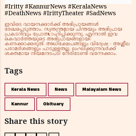
#Iritty #KannurNews #KeralaNews
#DeathNews #IrittyTheater #SadNews
ഇവിടെ വായനക്കാർക്ക് അഭിപ്രായങ്ങൾ
രേഖപ്പെടുത്താം. സ്വതന്ത്രമായ ചിന്തയും അഭിപ്രായ
പ്രകടനവും പ്രോത്സാഹിപ്പിക്കുന്നു. എന്നാൽ ഇവ
കെവാർത്തയുടെ അഭിപ്രായങ്ങളായി
കണക്കാക്കരുത്. അധിക്ഷേപങ്ങളും വിദ്വേഷ - അശ്ലീല
പരാമർശങ്ങളും പാടുള്ളതല്ല. ലംഘിക്കുന്നവർക്ക്
ശക്തമായ നിയമനടപടി നേരിടേണ്ടി വന്നേക്കാം.
Tags
Kerala News
News
Malayalam News
Kannur
Obituary
Share this story