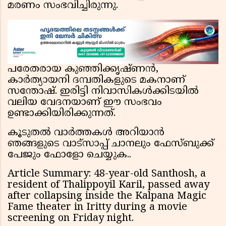
മരണം സംഭവിച്ചിരുന്നു.
പരേതരായ കുഞ്ഞിക്കൃഷ്ണൻ,
കാർത്യായനി ദമ്പതികളുടെ മകനാണ്
സന്തോഷ്. ഇരിട്ടി നിവാസികൾക്കിടയിൽ
വലിയ വേദനയാണ് ഈ സംഭവം
ഉണ്ടാക്കിയിരിക്കുന്നത്.
കൂടുതൽ വാർത്തകൾ അറിയാൻ
ഞങ്ങളുടെ വാട്സാപ്പ് ചാനലും ഫേസ്ബുക്ക്
പേജും ഫോളോ ചെയ്യുക..
Article Summary: 48-year-old Santhosh, a
resident of Thalippoyil Karil, passed away
after collapsing inside the Kalpana Magic
Fame theater in Iritty during a movie
screening on Friday night.