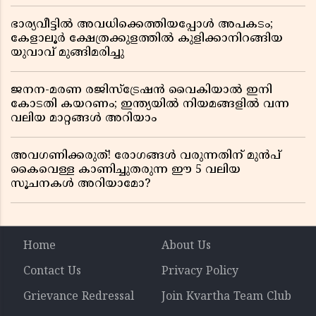
ലാഭത്തിലും വൻ കുതിപ്പ് രേഖപ്പെടുത്തി ആദ്യ പാദ
റിപ്പോർട്ട് പുറത്ത്
ഭാര്യവീട്ടിൽ അവധിക്കെത്തിയപ്പോൾ അപകടം;
കേളാലൂർ ക്ഷേത്രക്കുളത്തിൽ കുളിക്കാനിറങ്ങിയ
യുവാവ് മുങ്ങിമരിച്ചു
ജനന-മരണ രജിസ്ട്രേഷൻ വൈകിയാൽ ഇനി
കോടതി കയറണം; ഇന്ത്യയിൽ നിയമങ്ങളിൽ വന്ന
വലിയ മാറ്റങ്ങൾ അറിയാം
അവഗണിക്കരുത്! രോഗങ്ങൾ വരുന്നതിന് മുൻപ്
കൈവെള്ള കാണിച്ചുതരുന്ന ഈ 5 വലിയ
സൂചനകൾ അറിയാമോ?
Home
About Us
Contact Us
Privacy Policy
Grievance Redressal
Join Kvartha Team Club