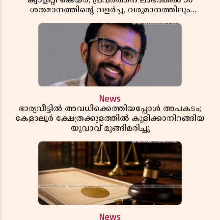
ക്വാളിറ്റി കെയർ; പ്രവർത്തന ലാഭത്തിൽ 30
ശതമാനത്തിൻ്റെ വളർച്ച, വരുമാനത്തിലും
ലാഭത്തിലും വൻ കുതിപ്പ് രേഖപ്പെടുത്തി ആദ്യ പാദ
റിപ്പോർട്ട് പുറത്ത്
News
ഭാര്യവീട്ടിൽ അവധിക്കെത്തിയപ്പോൾ അപകടം;
കേളാലൂർ ക്ഷേത്രക്കുളത്തിൽ കുളിക്കാനിറങ്ങിയ
യുവാവ് മുങ്ങിമരിച്ചു
News