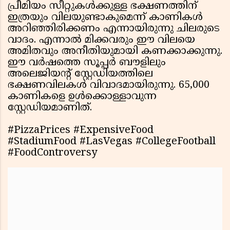
പ്രീമിയം സീറ്റുകൾക്കുള്ള ഭക്ഷണത്തിന്
ഇത്രയും വിലയുണ്ടാകുമെന്ന് കാണികൾ
അറിഞ്ഞിരിക്കണം എന്നായിരുന്നു ചിലരുടെ
വാദം. എന്നാൽ മിക്കവരും ഈ വിലയെ
അമിതവും അനീതിയുമായി കണക്കാക്കുന്നു.
ഈ വർഷത്തെ സൂപ്പർ ബൗളിലും
അലെജിയന്റ് സ്റ്റേഡിയത്തിലെ
ഭക്ഷണവിലകൾ വിവാദമായിരുന്നു. 65,000
കാണികളെ ഉൾക്കൊള്ളാവുന്ന
സ്റ്റേഡിയമാണിത്.
#PizzaPrices #ExpensiveFood
#StadiumFood #LasVegas #CollegeFootball
#FoodControversy