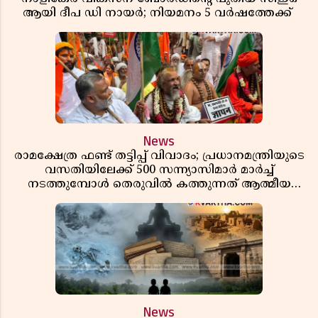
ആയി ദീപ ഡി നായർ; നിയമനം 5 വർഷത്തേക്ക് ​​​​​​​
News
രാമക്ഷേത്ര ഫണ്ട് തട്ടിപ്പ് വിവാദം; പ്രധാനമന്ത്രിയുടെ
വസതിയിലേക്ക് 500 സന്ന്യാസിമാർ മാർച്ച്
നടത്തുമ്പോൾ തെരുവിൽ കത്തുന്നത് ആത്മീയ
രോഷം
News