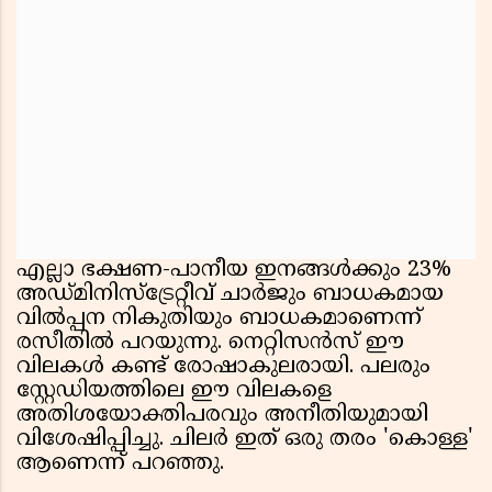
എല്ലാ ഭക്ഷണ-പാനീയ ഇനങ്ങൾക്കും 23%
അഡ്മിനിസ്ട്രേറ്റീവ് ചാർജും ബാധകമായ
വിൽപ്പന നികുതിയും ബാധകമാണെന്ന്
രസീതിൽ പറയുന്നു. നെറ്റിസൻസ് ഈ
വിലകൾ കണ്ട് രോഷാകുലരായി. പലരും
സ്റ്റേഡിയത്തിലെ ഈ വിലകളെ
അതിശയോക്തിപരവും അനീതിയുമായി
വിശേഷിപ്പിച്ചു. ചിലർ ഇത് ഒരു തരം 'കൊള്ള'
ആണെന്ന് പറഞ്ഞു.