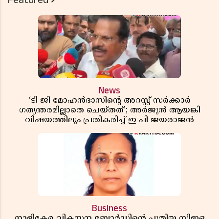
News
‘ടി ജി മോഹൻദാസിൻ്റെ അറസ്റ്റ് സർക്കാർ
ഗത്യന്തരമില്ലാതെ ചെയ്തത്’; അർജുൻ ആയങ്കി
വിഷയത്തിലും പ്രതികരിച്ച് ഇ പി ജയരാജൻ
Business
നാളികേര വികസന ബോർഡിൻ്റെ പുതിയ സിഇഒ