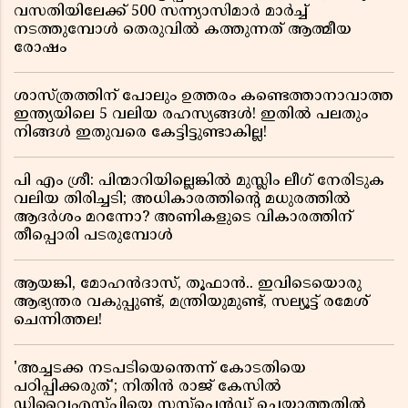
വസതിയിലേക്ക് 500 സന്ന്യാസിമാർ മാർച്ച്
നടത്തുമ്പോൾ തെരുവിൽ കത്തുന്നത് ആത്മീയ
രോഷം
ശാസ്ത്രത്തിന് പോലും ഉത്തരം കണ്ടെത്താനാവാത്ത
ഇന്ത്യയിലെ 5 വലിയ രഹസ്യങ്ങൾ! ഇതിൽ പലതും
നിങ്ങൾ ഇതുവരെ കേട്ടിട്ടുണ്ടാകില്ല!
പി എം ശ്രീ: പിന്മാറിയില്ലെങ്കിൽ മുസ്ലിം ലീഗ് നേരിടുക
വലിയ തിരിച്ചടി; അധികാരത്തിന്റെ മധുരത്തിൽ
ആദർശം മറന്നോ? അണികളുടെ വികാരത്തിന്
തീപ്പൊരി പടരുമ്പോൾ
ആയങ്കി, മോഹൻദാസ്, തൂഫാൻ.. ഇവിടെയൊരു
ആഭ്യന്തര വകുപ്പുണ്ട്, മന്ത്രിയുമുണ്ട്, സല്യൂട്ട് രമേശ്‌
ചെന്നിത്തല!
'അച്ചടക്ക നടപടിയെന്തെന്ന് കോടതിയെ
പഠിപ്പിക്കരുത്'; നിതിൻ രാജ് കേസിൽ
ഡിവൈഎസ്പിയെ സസ്പെൻഡ് ചെയ്യാത്തതിൽ