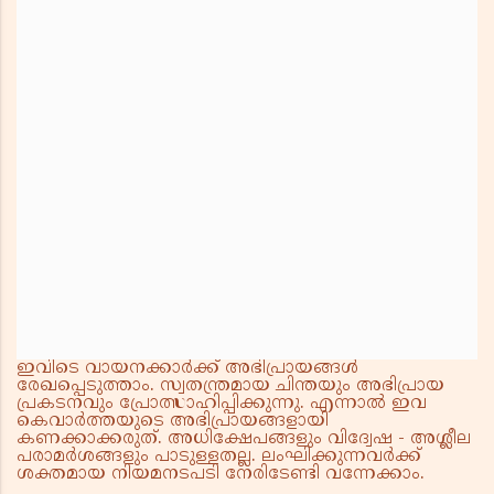
ഇവിടെ വായനക്കാർക്ക് അഭിപ്രായങ്ങൾ
രേഖപ്പെടുത്താം. സ്വതന്ത്രമായ ചിന്തയും അഭിപ്രായ
പ്രകടനവും പ്രോത്സാഹിപ്പിക്കുന്നു. എന്നാൽ ഇവ
കെവാർത്തയുടെ അഭിപ്രായങ്ങളായി
കണക്കാക്കരുത്. അധിക്ഷേപങ്ങളും വിദ്വേഷ - അശ്ലീല
പരാമർശങ്ങളും പാടുള്ളതല്ല. ലംഘിക്കുന്നവർക്ക്
ശക്തമായ നിയമനടപടി നേരിടേണ്ടി വന്നേക്കാം.