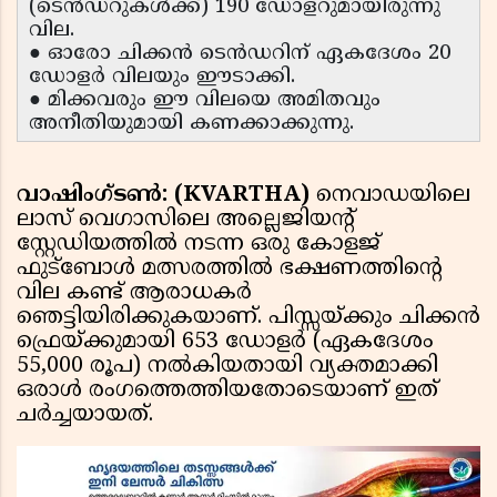
(ടെൻഡറുകൾക്ക്) 190 ഡോളറുമായിരുന്നു
വില.
● ഓരോ ചിക്കൻ ടെൻഡറിന് ഏകദേശം 20
ഡോളർ വിലയും ഈടാക്കി.
● മിക്കവരും ഈ വിലയെ അമിതവും
അനീതിയുമായി കണക്കാക്കുന്നു.
വാഷിംഗ്ടൺ: (KVARTHA)
നെവാഡയിലെ
ലാസ് വെഗാസിലെ അല്ലെജിയൻ്റ്
സ്റ്റേഡിയത്തിൽ നടന്ന ഒരു കോളജ്
ഫുട്ബോൾ മത്സരത്തിൽ ഭക്ഷണത്തിന്റെ
വില കണ്ട് ആരാധകർ
ഞെട്ടിയിരിക്കുകയാണ്. പിസ്സയ്ക്കും ചിക്കൻ
ഫ്രെയ്‌ക്കുമായി 653 ഡോളർ (ഏകദേശം
55,000 രൂപ) നൽകിയതായി വ്യക്തമാക്കി
ഒരാൾ രംഗത്തെത്തിയതോടെയാണ് ഇത്
ചർച്ചയായത്.