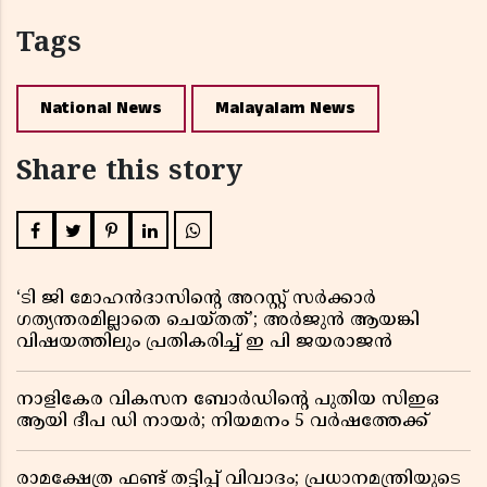
Tags
National News
Malayalam News
Share this story
‘ടി ജി മോഹൻദാസിൻ്റെ അറസ്റ്റ് സർക്കാർ
ഗത്യന്തരമില്ലാതെ ചെയ്തത്’; അർജുൻ ആയങ്കി
വിഷയത്തിലും പ്രതികരിച്ച് ഇ പി ജയരാജൻ
നാളികേര വികസന ബോർഡിൻ്റെ പുതിയ സിഇഒ
ആയി ദീപ ഡി നായർ; നിയമനം 5 വർഷത്തേക്ക് ​​​​​​​
രാമക്ഷേത്ര ഫണ്ട് തട്ടിപ്പ് വിവാദം; പ്രധാനമന്ത്രിയുടെ