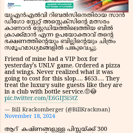
യുഎൻഎൽവി റിബൽസിനെതിരായ സാൻ
ഡീഗോ സ്റ്റേറ്റ് അസ്റ്റെക്സിന്റെ മത്സരം
കാണാൻ സ്റ്റേഡിയത്തിലെത്തിയ ബിൽ
ക്രാക്ക്മാൻ എന്ന ഉപയോക്താവ് തന്റെ
ഭക്ഷണത്തിന്റെയും ബില്ലിന്റെയും ചിത്രം
സമൂഹമാധ്യമങ്ങളിൽ പങ്കുവെച്ചു.
Friend of mine had a VIP box for
yesterday’s UNLV game. Ordered a pizza
and wings. Never realized what it was
going to cost for this slop…. $653…. They
treat the luxury suite guests like they are
in a club with bottle service.🤨😳
pic.twitter.com/E6GIJ3i5tZ
— Bill Krackomberger (@BillKrackman)
November 18, 2024
ആറ് കഷ്ണങ്ങളുള്ള പിസ്സയ്ക്ക് 300