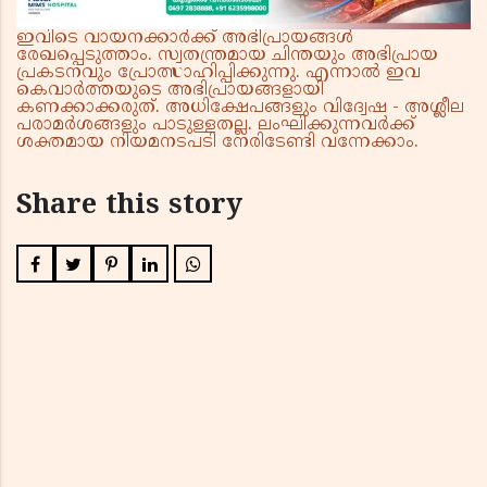
ഇവിടെ വായനക്കാർക്ക് അഭിപ്രായങ്ങൾ
രേഖപ്പെടുത്താം. സ്വതന്ത്രമായ ചിന്തയും അഭിപ്രായ
പ്രകടനവും പ്രോത്സാഹിപ്പിക്കുന്നു. എന്നാൽ ഇവ
കെവാർത്തയുടെ അഭിപ്രായങ്ങളായി
കണക്കാക്കരുത്. അധിക്ഷേപങ്ങളും വിദ്വേഷ - അശ്ലീല
പരാമർശങ്ങളും പാടുള്ളതല്ല. ലംഘിക്കുന്നവർക്ക്
ശക്തമായ നിയമനടപടി നേരിടേണ്ടി വന്നേക്കാം.
Share this story