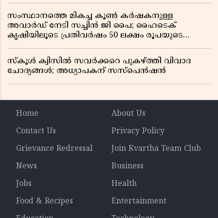
സംസ്ഥാനത്തെ മികച്ച കൂൺ കർഷകനുള്ള
അവാർഡ് നേടി സച്ചിൻ ജി പൈ; ഹൈടെക്
കൃഷിയിലൂടെ പ്രതിവർഷം 50 ലക്ഷം രൂപയുടെ
വരുമാനം
സ്കൂൾ ക്വിസിൽ സവർക്കറെ പുകഴ്ത്തി വിവാദ
ചോദ്യങ്ങൾ; അധ്യാപകന് സസ്പെൻഷൻ
Home
About Us
Contact Us
Privacy Policy
Grievance Redressal
Join Kvartha Team Club
News
Business
Jobs
Health
Food & Recipes
Entertainment