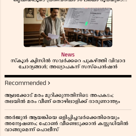
വരുമാനം
News
സ്കൂൾ ക്വിസിൽ സവർക്കറെ പുകഴ്ത്തി വിവാദ
ചോദ്യങ്ങൾ; അധ്യാപകന് സസ്പെൻഷൻ
Recommended
ആലക്കോട് മരം മുറിക്കുന്നതിനിടെ അപകടം;
തലയിൽ മരം വീണ് തൊഴിലാളിക്ക് ദാരുണാന്ത്യം
അർജുൻ ആയങ്കിയെ ഒളിപ്പിച്ചവർക്കെതിരെയും
അന്വേഷണം; ഫോൺ വീണ്ടെടുക്കാൻ കസ്റ്റഡിയിൽ
വാങ്ങുമെന്ന് പൊലീസ്