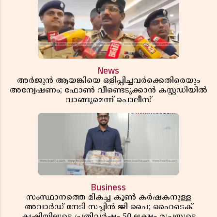
News
അർജുൻ ആയങ്കിയെ ഒളിപ്പിച്ചവർക്കെതിരെയും
അന്വേഷണം; ഫോൺ വീണ്ടെടുക്കാൻ കസ്റ്റഡിയിൽ
വാങ്ങുമെന്ന് പൊലീസ്
Business
സംസ്ഥാനത്തെ മികച്ച കൂൺ കർഷകനുള്ള
അവാർഡ് നേടി സച്ചിൻ ജി പൈ; ഹൈടെക്
കൃഷിയിലൂടെ പ്രതിവർഷം 50 ലക്ഷം രൂപയുടെ