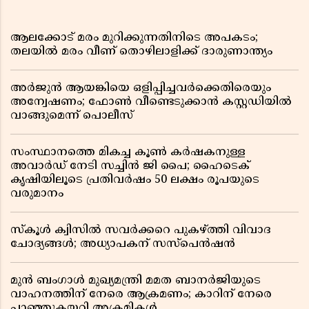
ആലക്കോട് മരം മുറിക്കുന്നതിനിടെ അപകടം;
തലയിൽ മരം വീണ് തൊഴിലാളിക്ക് ദാരുണാന്ത്യം
അർജുൻ ആയങ്കിയെ ഒളിപ്പിച്ചവർക്കെതിരെയും
അന്വേഷണം; ഫോൺ വീണ്ടെടുക്കാൻ കസ്റ്റഡിയിൽ
വാങ്ങുമെന്ന് പൊലീസ്
സംസ്ഥാനത്തെ മികച്ച കൂൺ കർഷകനുള്ള
അവാർഡ് നേടി സച്ചിൻ ജി പൈ; ഹൈടെക്
കൃഷിയിലൂടെ പ്രതിവർഷം 50 ലക്ഷം രൂപയുടെ
വരുമാനം
സ്കൂൾ ക്വിസിൽ സവർക്കറെ പുകഴ്ത്തി വിവാദ
ചോദ്യങ്ങൾ; അധ്യാപകന് സസ്പെൻഷൻ
മുൻ ബംഗാൾ മുഖ്യമന്ത്രി മമത ബാനർജിയുടെ
വാഹനത്തിന് നേരെ ആക്രമണം; കാറിന് നേരെ
പാഞ്ഞുകയറി അക്രമികൾ